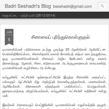
Badri Seshadri's Blog
bseshadri@gmail.com
ராஜபாட்டை - தந்தி டிவி (28/12/2014)
JUN
சீனாவைப் புரிந்துகொள்ளுதல்
5
டியானன்மென் படுகொலை நடந்து முடிந்து 20 ஆண்டுகள் ஆகிவிட்டன.
பெரெஸ்திரோய்க்கா, கிளாஸ்நாஸ்ட்களால் சோவியத் ரஷ்யா உடைந்ததுபோல,
ஒரு டியானன்மென்னால் சீனாவும் அழிய நேரிடலாம் என்று உலகம்
நினைத்தது. ஆனால், சீனா, கடுமையான அடக்குமுறையைக் கையாண்டு,
டியானன்மென் எழுச்சியை அடக்கியது.
கம்யூனிஸ்ட் கட்சியின் ஒற்றையாட்சியில் இருந்த சீனாவில் பலதரப்பட்ட
மக்களும் ஆட்சியின் மீது அதிருப்தி கொண்டிருந்தார்கள். மாணவர்கள்,
ஆசிரியர்கள், விலைவாசி ஏற்றத்தால் பாதிக்கப்பட்ட பொதுமக்கள்,
ஜனநாயகத்தை விரும்பியவர்கள், கம்யூனிஸ்ட் கட்சியின் எதிரிகள் என்று
பலர்.
இவர்கள் அனைவரும் பெய்ஜிங்கின் டியானன்மென் சதுக்கத்தில் குழுமி,