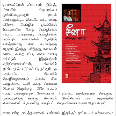
டியானன்மென் விவகாரம், திபெத்,
சீனாவில் சிறுபான்மை
முஸ்லிம்களுக்கும் ஹான்
சீனர்களுக்கும் இடையே உள்ள உறவு,
விரிசல், பெய்ஜிங் ஒலிம்பிக்ஸ்
போட்டிகளின் போது பெய்ஜிங்கில்
ஏற்பட்ட மாற்றங்கள், பெய்ஜிங்கின்
பாரம்பரிய ஹுடாங்கில் ஆசிரியர்
வசித்தபோது சீன சமூகத்தை
அருகில் இருந்து பார்த்தது, சீனாவின்
உணவு, அதை எப்படி சைவ உணவு
சாப்பிடும் இந்தியர்கள்
எதிர்கொண்டார்கள், சீனாவில்
இப்போது கொடுக்கப்பட்டிருக்கும் மத
சுதந்தரம், சீனாவில்
தொழில்முனையும் திறன், சீன
கம்யூனிஸ்ட் கட்சி எப்படி சீனாவை
அடக்கி ஆளுகிறது, அதே சமயம்
எப்படி மக்களுக்குத் தேவையான அடிப்படை வசதிகளைச் செய்துதர
முன்வருகிறது என்பது, சீனாவில் ஆண்-பெண் உறவு, சமூகத்தில்
பெண்களின் பங்கு என்று பலதரப்பட்ட விஷயங்களை அலசி ஆராய்கிறார்.
சீனா என்ற மாயத்திரைக்குப் பின்னால் இருக்கும் நாட்டையும் மக்களையும்