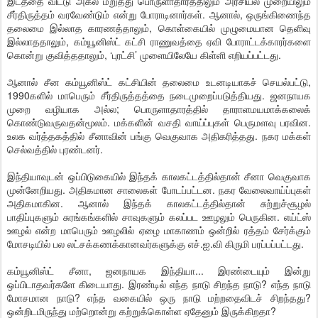
இடத்தை விட்டு அகல மறுத்து பொருளாதாரத்திலும் அரசியல் முறையிலும்
சீர்திருத்தம் வரவேண்டும் என்று போராடினார்கள். ஆனால், ஒருங்கிணைந்த
தலைமை இல்லாத காரணத்தாலும், கொள்கையில் முழுமையான தெளிவு
இல்லாததாலும், கம்யூனிஸ்ட் கட்சி ராணுவத்தை ஏவி போராட்டக்காரர்களை
கொன்று குவித்ததாலும், ‘புரட்சி’ முளையிலேயே கிள்ளி எறியப்பட்டது.
ஆனால் சீன கம்யூனிஸ்ட் கட்சியின் தலைமை உடனடியாகச் செயல்பட்டு,
1990களில் மாபெரும் சீர்திருத்தத்தை நடைமுறைப்படுத்தியது. ஜனநாயக
முறை வழியாக அல்ல; பொருளாதாரத்தில் தாராளமயமாக்கலைக்
கொண்டுவருவதன்மூலம். மக்களின் வசதி வாய்ப்புகள் பெருமளவு பரவின.
உலக வர்த்தகத்தில் சீனாவின் பங்கு வெகுவாக அதிகரித்தது. நகர மக்கள்
செல்வத்தில் புரண்டனர்.
இந்தியாவுடன் ஒப்பிடுகையில் இந்தக் காலகட்டத்தில்தான் சீனா வெகுவாக
முன்னேறியது. அதிகமான சாலைகள் போடப்பட்டன. நகர வேலைவாய்ப்புகள்
அதிகமாகின. ஆனால் இந்தக் காலகட்டத்தில்தான் சுற்றுச்சூழல்
பாதிப்புகளும் சுரங்கங்களில் சாவுகளும் கலப்பட ஊழலும் பெருகின. எய்ட்ஸ்
ஊழல் என்ற மாபெரும் ஊழலில் ஏழை மாகாணம் ஒன்றில் ரத்தம் சேர்க்கும்
மோசடியில் பல லட்சக்கணக்கானவர்களுக்கு எச்.ஐ.வி கிருமி பரப்பப்பட்டது.
கம்யூனிஸ்ட் சீனா, ஜனநாயக இந்தியா... இரண்டையும் இன்று
ஒப்பிடாதவர்களே கிடையாது. இரண்டில் எந்த நாடு சிறந்த நாடு? எந்த நாடு
மோசமான நாடு? எந்த வகையில் ஒரு நாடு மற்றதைவிடச் சிறந்தது?
ஒன்றிடமிருந்து மற்றொன்று கற்றுக்கொள்ள ஏதேனும் இருக்கிறதா?