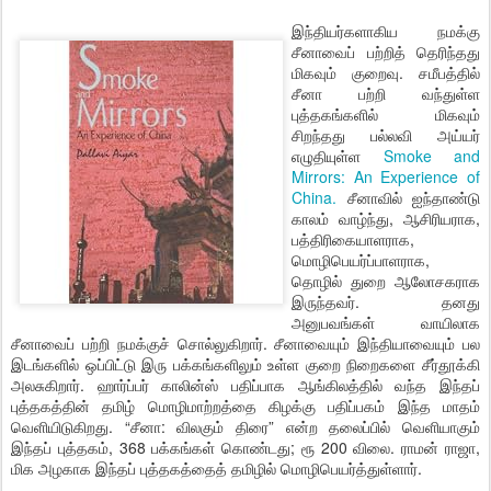
இந்தியர்களாகிய நமக்கு
சீனாவைப் பற்றித் தெரிந்தது
மிகவும் குறைவு. சமீபத்தில்
சீனா பற்றி வந்துள்ள
புத்தகங்களில் மிகவும்
சிறந்தது பல்லவி அய்யர்
எழுதியுள்ள
Smoke and
Mirrors: An Experience of
China.
சீனாவில் ஐந்தாண்டு
காலம் வாழ்ந்து, ஆசிரியராக,
பத்திரிகையாளராக,
மொழிபெயர்ப்பாளராக,
தொழில் துறை ஆலோசகராக
இருந்தவர். தனது
அனுபவங்கள் வாயிலாக
சீனாவைப் பற்றி நமக்குச் சொல்லுகிறார். சீனாவையும் இந்தியாவையும் பல
இடங்களில் ஒப்பிட்டு இரு பக்கங்களிலும் உள்ள குறை நிறைகளை சீர்தூக்கி
அலசுகிறார். ஹார்ப்பர் காலின்ஸ் பதிப்பாக ஆங்கிலத்தில் வந்த இந்தப்
புத்தகத்தின் தமிழ் மொழிமாற்றத்தை கிழக்கு பதிப்பகம் இந்த மாதம்
வெளியிடுகிறது. “சீனா: விலகும் திரை” என்ற தலைப்பில் வெளியாகும்
இந்தப் புத்தகம், 368 பக்கங்கள் கொண்டது; ரூ 200 விலை. ராமன் ராஜா,
மிக அழகாக இந்தப் புத்தகத்தைத் தமிழில் மொழிபெயர்த்துள்ளார்.