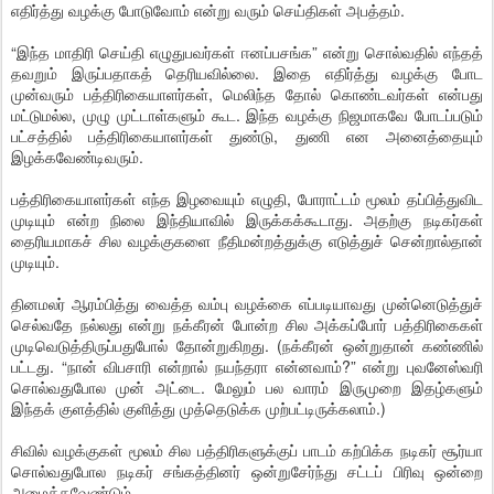
எதிர்த்து வழக்கு போடுவோம் என்று வரும் செய்திகள் அபத்தம்.
“இந்த மாதிரி செய்தி எழுதுபவர்கள் ஈனப்பசங்க” என்று சொல்வதில் எந்தத்
தவறும் இருப்பதாகத் தெரியவில்லை. இதை எதிர்த்து வழக்கு போட
முன்வரும் பத்திரிகையாளர்கள், மெலிந்த தோல் கொண்டவர்கள் என்பது
மட்டுமல்ல, முழு முட்டாள்களும் கூட. இந்த வழக்கு நிஜமாகவே போடப்படும்
பட்சத்தில் பத்திரிகையாளர்கள் துண்டு, துணி என அனைத்தையும்
இழக்கவேண்டிவரும்.
பத்திரிகையாளர்கள் எந்த இழவையும் எழுதி, போராட்டம் மூலம் தப்பித்துவிட
முடியும் என்ற நிலை இந்தியாவில் இருக்கக்கூடாது. அதற்கு நடிகர்கள்
தைரியமாகச் சில வழக்குகளை நீதிமன்றத்துக்கு எடுத்துச் சென்றால்தான்
முடியும்.
தினமலர் ஆரம்பித்து வைத்த வம்பு வழக்கை எப்படியாவது முன்னெடுத்துச்
செல்வதே நல்லது என்று நக்கீரன் போன்ற சில அக்கப்போர் பத்திரிகைகள்
முடிவெடுத்திருப்பதுபோல் தோன்றுகிறது. (நக்கீரன் ஒன்றுதான் கண்ணில்
பட்டது. “நான் விபசாரி என்றால் நயந்தரா என்னவாம்?” என்று புவனேஸ்வரி
சொல்வதுபோல முன் அட்டை. மேலும் பல வாரம் இருமுறை இதழ்களும்
இந்தக் குளத்தில் குளித்து முத்தெடுக்க முற்பட்டிருக்கலாம்.)
சிவில் வழக்குகள் மூலம் சில பத்திரிகளுக்குப் பாடம் கற்பிக்க நடிகர் சூர்யா
சொல்வதுபோல நடிகர் சங்கத்தினர் ஒன்றுசேர்ந்து சட்டப் பிரிவு ஒன்றை
அமைக்கவேண்டும்.