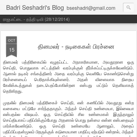
Badri Seshadri's Blog
bseshadri@gmail.com
ராஜபாட்டை - தந்தி டிவி (28/12/2014)
OCT
தினமலர் - நடிகைகள் பிரச்னை
15
தினமலர் பத்திரிகையில் எழுதப்பட்ட அநாகரிகமான, அவதூறான ஒரு
செய்தி, பொதுவாக சட்டத்தின் வரம்புக்குள் தீர்க்கப்பட்டிருக்கவேண்டும்.
ஆனால் நடிகர் சங்கத்தினர் அதை வரம்புக்கு வெளியே கொண்டுசென்று
பிரச்னையைப் பெரிதாக்கியுள்ளனர். அதன் விளைவாக நிறைய
கேலிக்கூத்துகள் நடைபெறப்போகின்றன என்பது மட்டும் தெளிவாகத்
தெரிகிறது.
முதலில் தினமலர் பத்திரிகைச் செய்தி, என் கணிப்பில் அவதூறு என்ற
வகையை மட்டுமே சார்ந்ததாகும். அந்தச் செய்தி உண்மையா, இல்லையா
என்பதல்ல விஷயம். ஒரு செய்தியில் சில உண்மைகள் இருந்தாலும்
செய்தியாகப் பதிப்பிக்கும்போது அதனால் பொது நன்மை என்ன என்பதையும்
பார்க்கவேண்டும். ஒரு செய்தி உண்மையே ஆனாலும், அதைப்
பதிப்பிப்பதன்மூலம் பிறருக்குக் கடுமையான பாதிப்பு ஏற்படும் என்றால், அந்தச்