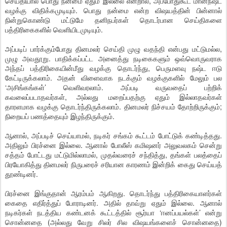
செய்தியால் பொது நன்மை ஏதும் இல்லை என்றால், அப்போதுகூட மானநஷ்ட
வழக்கு விதிக்கமுடியும். பொது நன்மை என்ற விஷயத்தின் பின்னால்
நின்றுகொண்டு மட்டுமே தனிநபர்கள் தொடர்பான செய்திகளை
பத்திரிகைகளில் வெளியிடமுடியும்.
அப்படிப் பார்க்கும்போது தினமலர் செய்தி முழு வதந்தி என்பது மட்டுமல்ல,
முழு அவதூறு. பாதிக்கப்பட்ட அனைத்து நடிகைகளும் ஒவ்வொருவராக
அந்தப் பத்திரிகையின்மீது வழக்கு தொடர்ந்து, பெருமளவு நஷ்ட ஈடு
கேட்டிருக்கலாம். அதன் விளைவாக நடக்கும் வழக்குகளில் மேலும் பல
‘அசிங்கங்கள்’ வெளிவரலாம். அப்படி வருவதைப் பற்றிக்
கவலைப்படாதவர்கள், அல்லது மறைப்பதற்கு ஏதும் இல்லாதவர்கள்
தாரளமாக வழக்கு தொடர்ந்திருக்கலாம். தினமலர் நிச்சயம் தோற்றிருக்கும்;
நிறையப் பணத்தையும் இழந்திருக்கும்.
ஆனால், அப்படிச் செய்யாமல், நடிகர் சங்கம் கூட்டம் போட்டுக் கண்டித்தது.
அதிலும் பிரச்னை இல்லை. ஆனால் போலீஸ் கமிஷனர் அலுவலகம் சென்று
சத்தம் போட்டது மட்டுமில்லாமல், முதல்வரைச் சந்தித்து, தங்கள் பலத்தைப்
பிரயோகித்து தினமலர் நிருபரைச் சரியான காரணம் இன்றிக் கைது செய்யத்
தூண்டினர்.
பிரச்னை இங்குதான் ஆரம்பம் ஆகிறது. தொடர்ந்து பத்திரிகையாளர்கள்
கைதை எதிர்த்துப் போராடினர். அதில் தாவ்று ஏதும் இல்லை. ஆனால்
நடிகர்கள் நடத்திய கண்டனக் கூட்டத்தில் சூர்யா ‘ஈனப்பயல்கள்’ என்று
சொன்னதை (அல்லது வேறு சிலர் சில விஷயங்களைச் சொன்னதை)