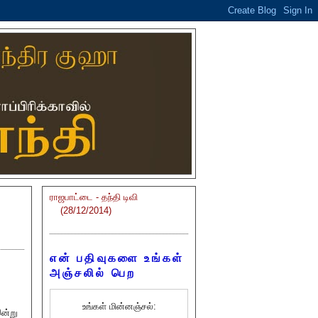
ராஜபாட்டை - தந்தி டிவி
(28/12/2014)
என் பதிவுகளை உங்கள்
அஞ்சலில் பெற
உங்கள் மின்னஞ்சல்:
இன்று