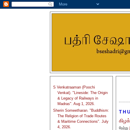
S Venkatraaman (Poochi
Venkat). "Lineside: The Origin
& Legacy of Railways in
Madras". Aug 1, 2026.
Sherin Someetharan. "Buddhism:
THU
The Religion of Trade Routes
கிழக்
& Maritime Connections". July
4, 2026.
நேற்று