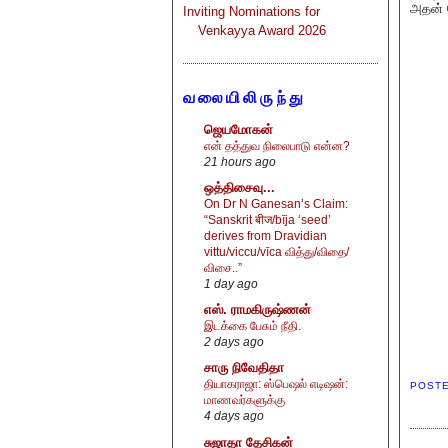
அதன் 
Inviting Nominations for
Venkayya Award 2026
வலையிலிருந்து
ஜெயமோகன்
என் தத்துவ நிலைபாடு என்ன?
21 hours ago
ஒத்திசைவு...
On Dr N Ganesan’s Claim:
“Sanskrit बीज/bīja ‘seed’
derives from Dravidian
vittu/viccu/vīca வித்து/விதை/
விசை..”
1 day ago
எஸ். ராமகிருஷ்ணன்
இடக்கை பேசும் நீதி.
2 days ago
சாரு நிவேதிதா
தியாகராஜா: ஸ்பெஷல் எடிஷன்:
POST
மாணவர்களுக்கு
4 days ago
சுஜாதா தேசிகன்