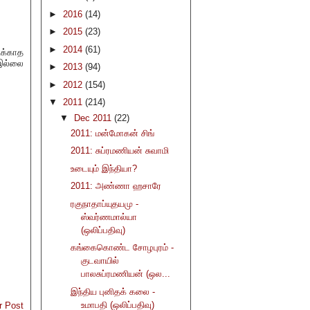
►
2016
(14)
►
2015
(23)
►
2014
(61)
ிக்காத
 இல்லை
►
2013
(94)
►
2012
(154)
▼
2011
(214)
▼
Dec 2011
(22)
2011: மன்மோகன் சிங்
2011: சுப்ரமணியன் சுவாமி
உடையும் இந்தியா?
2011: அண்ணா ஹசாரே
ரகுநாதாப்யுதயமு -
ஸ்வர்ணமால்யா
(ஒலிப்பதிவு)
கங்கைகொண்ட சோழபுரம் -
குடவாயில்
பாலசுப்ரமணியன் (ஒல...
இந்திய புனிதக் கலை -
உமாபதி (ஒலிப்பதிவு)
r Post