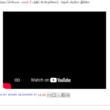
தொடர்ச்சியாக,
பாகம் 2
பற்றிப் பேசியுள்ளோம். அதன் வீடியோ இங்கே:
ED BY
BADRI SESHADRI
AT
13:58