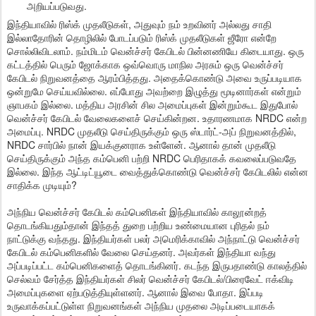
அறியப்படுவது.
இந்தியாவில் ரிஸ்க் முதலீடுகள், அதுவும் நம் உறவினர் அல்லது சாதி
இல்லாதோரின் தொழிலில் போடப்படும் ரிஸ்க் முதலீடுகள் ஜீரோ என்றே
சொல்லிவிடலாம். நம்மிடம் வென்ச்சர் கேபிடல் பின்னணியே கிடையாது. ஒரு
கட்டத்தில் பெரும் ஜோக்காக ஒவ்வொரு மாநில அரசும் ஒரு வென்ச்சர்
கேபிடல் நிறுவனத்தை ஆரம்பித்தது. அதைக்கொண்டு அவை உருப்படியாக
ஒன்றுமே செய்யவில்லை. எப்போது அவற்றை இழுத்து மூடினார்கள் என்றும்
ஞாபகம் இல்லை. மத்திய அரசின் சில அமைப்புகள் இன்றும்கூட இதுபோல்
வென்ச்சர் கேபிடல் வேலைகளைச் செய்கின்றன. உதாரணமாக NRDC என்ற
அமைப்பு. NRDC முதலீடு செய்திருக்கும் ஒரு ஸ்டார்ட்-அப் நிறுவனத்தில்,
NRDC சார்பில் நான் இயக்குனராக உள்ளேன். ஆனால் தான் முதலீடு
செய்திருக்கும் அந்த கம்பெனி பற்றி NRDC பெரிதாகக் கவலைப்படுவதே
இல்லை. இந்த ஆட்டிட்யூடை வைத்துக்கொண்டு வென்ச்சர் கேபிடலில் என்ன
சாதிக்க முடியும்?
அந்நிய வென்ச்சர் கேபிடல் கம்பெனிகள் இந்தியாவில் காலூன்றத்
தொடங்கியதும்தான் இந்தத் துறை பற்றிய உண்மையான புரிதல் நம்
நாட்டுக்கு வந்தது. இந்தியர்கள் பலர் அமெரிக்காவில் அந்நாட்டு வென்ச்சர்
கேபிடல் கம்பெனிகளில் வேலை செய்தனர். அவர்கள் இந்தியா வந்து
அப்படிப்பட்ட கம்பெனிகளைத் தொடங்கினர். கடந்த இருபதாண்டு காலத்தில்
செல்வம் சேர்த்த இந்தியர்கள் சிலர் வென்ச்சர் கேபிடல்/பிரைவேட் ஈக்விடி
அமைப்புகளை ஏற்படுத்தியுள்ளனர். ஆனால் இவை போதா. இப்படி
உருவாக்கப்பட்டுள்ள நிறுவனங்கள் அந்நிய முதலை அடிப்படையாகக்