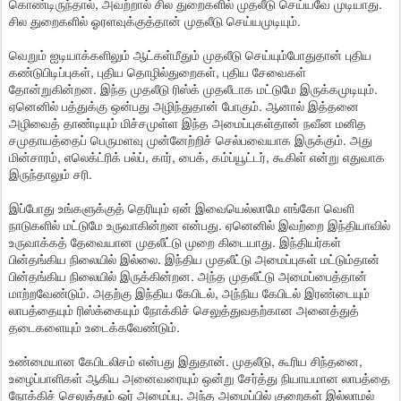
கொண்டிருந்தால், அவற்றால் சில துறைகளில் முதலீடு செய்யவே முடியாது.
சில துறைகளில் ஓரளவுக்குத்தான் முதலீடு செய்யமுடியும்.
வெறும் ஐடியாக்களிலும் ஆட்கள்மீதும் முதலீடு செய்யும்போதுதான் புதிய
கண்டுபிடிப்புகள், புதிய தொழில்துறைகள், புதிய சேவைகள்
தோன்றுகின்றன. இந்த முதலீடு ரிஸ்க் முதலீடாக மட்டுமே இருக்கமுடியும்.
ஏனெனில் பத்துக்கு ஒன்பது அழிந்துதான் போகும். ஆனால் இத்தனை
அழிவைத் தாண்டியும் மிச்சமுள்ள இந்த அமைப்புகள்தான் நவீன மனித
சமுதாயத்தைப் பெருமளவு முன்னேற்றிச் செல்பவையாக இருக்கும். அது
மின்சாரம், எலெக்ட்ரிக் பல்ப், கார், பைக், கம்ப்யூட்டர், கூகிள் என்று எதுவாக
இருந்தாலும் சரி.
இப்போது உங்களுக்குத் தெரியும் ஏன் இவையெல்லாமே எங்கோ வெளி
நாடுகளில் மட்டுமே உருவாகின்றன என்பது. ஏனெனில் இவற்றை இந்தியாவில்
உருவாக்கத் தேவையான முதலீட்டு முறை கிடையாது. இந்தியர்கள்
பின்தங்கிய நிலையில் இல்லை. இந்திய முதலீட்டு அமைப்புகள் மட்டும்தான்
பின்தங்கிய நிலையில் இருக்கின்றன. அந்த முதலீட்டு அமைப்பைத்தான்
மாற்றவேண்டும். அதற்கு இந்திய கேபிடல், அந்நிய கேபிடல் இரண்டையும்
லாபத்தையும் ரிஸ்க்கையும் நோக்கிச் செலுத்துவதற்கான அனைத்துத்
தடைகளையும் உடைக்கவேண்டும்.
உண்மையான கேபிடலிசம் என்பது இதுதான். முதலீடு, கூரிய சிந்தனை,
உழைப்பாளிகள் ஆகிய அனைவரையும் ஒன்று சேர்த்து நியாயமான லாபத்தை
நோக்கிச் செலுத்தும் ஓர் அமைப்பு. அந்த அமைப்பில் குறைகள் இல்லாமல்