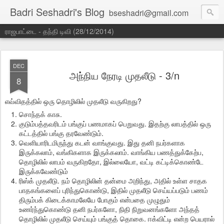
Badri Seshadri's Blog
bseshadri@gmail.com
ராஜபாட்டை - தந்தி டிவி (28/12/2014)
DEC
அந்நிய நேரடி முதலீடு - 3/n
8
எவ்விதத்தில் ஒரு தொழிலில் முதலீடு வருகிறது?
சொந்தக் காசு.
குடும்பத்தவரிடம் பங்குப் பணமாகப் பெறுவது. இதற்கு லாபத்தில் ஒரு
கட்டத்தில் பங்கு தரவேண்டும்.
வெளியாரிடமிருந்து கடன் வாங்குவது. இது தனி நபர்களாக
இருக்கலாம், வங்கிகளாக இருக்கலாம். வாங்கிய பணத்துக்கேற்ப,
தொழிலில் லாபம் வருகிறதோ, இல்லையோ, வட்டி கட்டிக்கொண்டே
இருக்கவேண்டும்
ரிஸ்க் முதலீடு. நம் தொழிலின் தன்மை அறிந்து, அதில் உள்ள சாதக
பாதகங்களைப் புரிந்துகொண்டு, இதில் முதலீடு செய்யப்படும் பணம்
திரும்பக் கிடைக்காமலேயே போகும் என்பதை முழுதும்
உணர்ந்துகொண்டு தனி நபர்களோ, நிதி நிறுவனங்களோ அந்தத்
தொழிலில் முதலீடு செய்யும் பங்குத் தொகை. ஈக்விட்டி என்ற பெயரால்