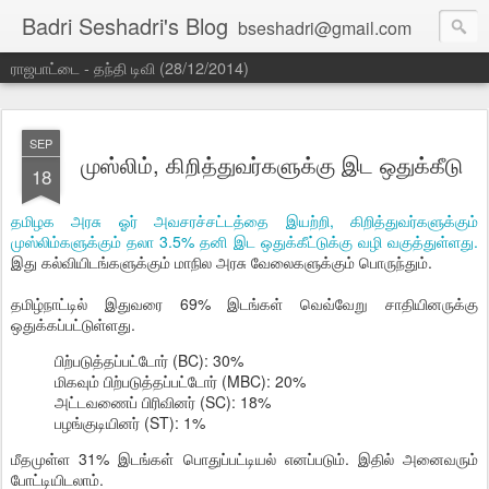
Badri Seshadri's Blog
bseshadri@gmail.com
ராஜபாட்டை - தந்தி டிவி (28/12/2014)
SEP
முஸ்லிம், கிறித்துவர்களுக்கு இட ஒதுக்கீடு
18
தமிழக அரசு ஓர் அவசரச்சட்டத்தை இயற்றி, கிறித்துவர்களுக்கும்
முஸ்லிம்களுக்கும் தலா 3.5% தனி இட ஒதுக்கீட்டுக்கு வழி வகுத்துள்ளது.
இது கல்வியிடங்களுக்கும் மாநில அரசு வேலைகளுக்கும் பொருந்தும்.
தமிழ்நாட்டில் இதுவரை 69% இடங்கள் வெவ்வேறு சாதியினருக்கு
ஒதுக்கப்பட்டுள்ளது.
பிற்படுத்தப்பட்டோர் (BC): 30%
மிகவும் பிற்படுத்தப்பட்டோர் (MBC): 20%
அட்டவணைப் பிரிவினர் (SC): 18%
பழங்குடியினர் (ST): 1%
மீதமுள்ள 31% இடங்கள் பொதுப்பட்டியல் எனப்படும். இதில் அனைவரும்
போட்டியிடலாம்.