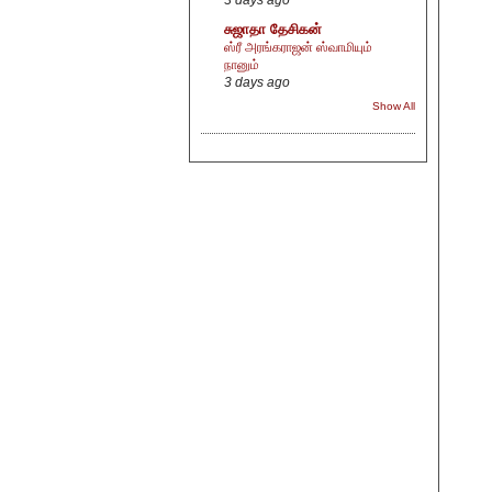
சுஜாதா தேசிகன்
ஸ்ரீ அரங்கராஜன் ஸ்வாமியும்
நானும்
3 days ago
Show All