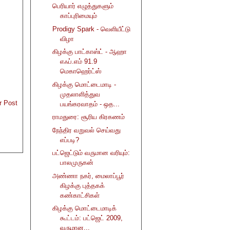
பெரியார் எழுத்துகளும்
காப்புரிமையும்
Prodigy Spark - வெளியீட்டு
விழா
கிழக்கு பாட்காஸ்ட் - ஆஹா
எஃப்.எம் 91.9
மெகாஹெர்ட்ஸ்
கிழக்கு மொட்டைமாடி -
முதலாளித்துவ
r Post
பயங்கரவாதம் - ஒத...
ராமதுரை: சூரிய கிரகணம்
நேந்திர வறுவல் செய்வது
எப்படி?
பட்ஜெட்டும் வருமான வரியும்:
பாலமுருகன்
அண்ணா நகர், மைலாப்பூர்
கிழக்கு புத்தகக்
கண்காட்சிகள்
கிழக்கு மொட்டைமாடிக்
கூட்டம்: பட்ஜெட் 2009,
வருமான...