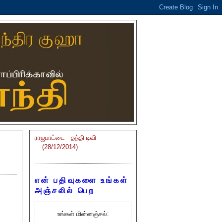
ராஜபாட்டை - தந்தி டிவி
(28/12/2014)
என் பதிவுகளை உங்கள்
அஞ்சலில் பெற
உங்கள் மின்னஞ்சல்: