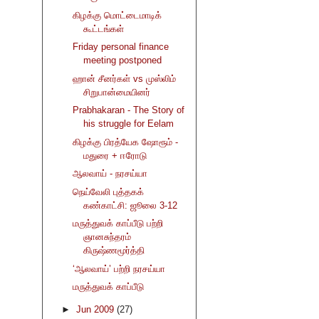
கிழக்கு மொட்டைமாடிக்
கூட்டங்கள்
Friday personal finance
meeting postponed
ஹான் சீனர்கள் vs முஸ்லிம்
சிறுபான்மையினர்
Prabhakaran - The Story of
his struggle for Eelam
கிழக்கு பிரத்யேக ஷோரூம் -
மதுரை + ஈரோடு
ஆலவாய் - நரசய்யா
நெய்வேலி புத்தகக்
கண்காட்சி: ஜூலை 3-12
மருத்துவக் காப்பீடு பற்றி
ஞானசுந்தரம்
கிருஷ்ணமூர்த்தி
‘ஆலவாய்’ பற்றி நரசய்யா
மருத்துவக் காப்பீடு
►
Jun 2009
(27)