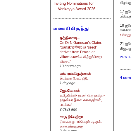
கிழக்க
Inviting Nominations for
Venkayya Award 2026
17 ஜூ
பற்றிய
18 ஜூ
வலையிலிருந்து
காணொள
உள்ளத
ஒத்திசைவு...
On Dr N Ganesan’s Claim:
21 ஜூல
“Sanskrit बीज/bīja ‘seed’
விஜயகு
derives from Dravidian
vittu/viccu/vīca வித்து/விதை/
POST
விசை..”
13 hours ago
எஸ். ராமகிருஷ்ணன்
4 com
இடக்கை பேசும் நீதி.
1 day ago
ஜெயமோகன்
தமிழ்விக்கி- தூரன் விருதுவிழா-
நாதஸ்வர இசை .கலைஞர்கள்,
பாடல்கள்.
2 days ago
சாரு நிவேதிதா
தியாகராஜா: ஸ்பெஷல் எடிஷன்:
மாணவர்களுக்கு
3 days ago