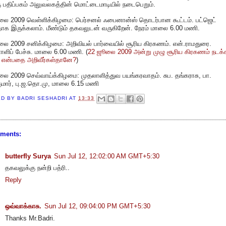
ு பதிப்பகம் அலுவலகத்தின் மொட்டைமாடியில் நடைபெறும்.
லை 2009 வெள்ளிக்கிழமை: பெர்சனல் ஃபைனான்ஸ் தொடர்பான கூட்டம். பட்ஜெட்
தாக இருக்கலாம். மீண்டும் தகவலுடன் வருகிறேன். நேரம் மாலை 6.00 மணி.
லை 2009 சனிக்கிழமை: அறிவியல் பார்வையில் சூரிய கிரகணம். என்.ராமதுரை.
ிப் பேச்சு. மாலை 6.00 மணி. (
22 ஜூலை 2009 அன்று முழு சூரிய கிரகணம் நடக்
ு என்பதை அறிவீர்கள்தானே?
)
ை 2009 செவ்வாய்க்கிழமை: முதலாளித்துவ பயங்கரவாதம். சுப. தங்கராசு, பா.
மார், பு.ஜ.தொ.மு, மாலை 6.15 மணி
ED BY
BADRI SESHADRI
AT
13:33
ments:
butterfly Surya
Sun Jul 12, 12:02:00 AM GMT+5:30
தகவலுக்கு நன்றி பத்ரி..
Reply
ஒவ்வாக்காசு.
Sun Jul 12, 09:04:00 PM GMT+5:30
Thanks Mr.Badri.