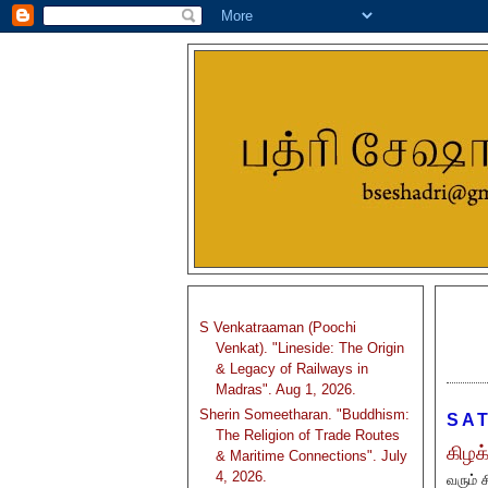
S Venkatraaman (Poochi
Venkat). "Lineside: The Origin
& Legacy of Railways in
Madras". Aug 1, 2026.
Sherin Someetharan. "Buddhism:
SAT
The Religion of Trade Routes
கிழக
& Maritime Connections". July
4, 2026.
வரும் 