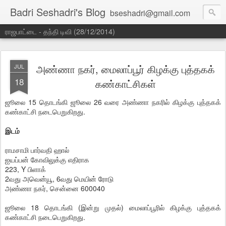
Badri Seshadri's Blog
bseshadri@gmail.com
ராஜபாட்டை - தந்தி டிவி (28/12/2014)
அண்ணா நகர், மைலாப்பூர் கிழக்கு புத்தகக்
JUL
18
கண்காட்சிகள்
ஜூலை 15 தொடங்கி ஜூலை 26 வரை அண்ணா நகரில் கிழக்கு புத்தகக்
கண்காட்சி நடைபெறுகிறது.
இடம்
ராமசாமி பார்வதி ஹால்
ஐயப்பன் கோவிலுக்கு எதிராக
223, Y பிளாக்
2வது அவென்யூ, 6வது மெயின் ரோடு
அண்ணா நகர், சென்னை 600040
ஜூலை 18 தொடங்கி (இன்று முதல்) மைலாப்பூரில் கிழக்கு புத்தகக்
கண்காட்சி நடைபெறுகிறது.