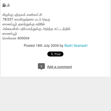
இடம்
கிழக்கு புத்தகக் கண்காட்சி
78/237 ராமகிருஷ்ணா மடம் தெரு
மைலாப்பூர் குளத்துக்கு எதிரில்
அல்லயன்ஸ் பதிப்பகத்துக்கு அடுத்த கட்டடத்தில்
மைலாப்பூர்
சென்னை 600004
Posted
18th July 2009
by
Badri Seshadri
0
Add a comment