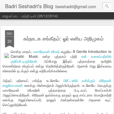
Badri Seshadri's Blog
bseshadri@gmail.com
ராஜபாட்டை - தந்தி டிவி (28/12/2014)
DEC
கர்நாடக சங்கீதம்: ஓர் எளிய அறிமுகம்
31
சென்ற மாதம்,
மகாதேவன் ரமேஷ்
எழுதிய A Gentle Introduction to
Carnatic Music என்ற புத்தகம் பற்றி
என் வலைப்பதிவில்
குறிப்பிட்டிருந்தேன்.
அப்போது இந்தப் புத்தகத்தை தமிழில்
கொண்டுவர விருப்பம் என்று தெரிவித்திருந்தேன். ஆனால் அது இவ்வளவு
விரைவில் நடக்கும் என்று எதிர்பார்க்கவில்லை.
அந்தப் பதிவைப் பார்த்த உடனேயே
பிரிட்டனில் வசிக்கும் கிரிதரன்
ராஜகோபாலன்
எனக்கு மின்னஞ்சல் அனுப்பியிருந்தார். உடனேயே அவருக்கு
மகாதேவன் ரமேஷின் புத்தகத்தை பி.டி.எஃப் கோப்பாக்கி
அனுப்பிவைத்தேன். கிரிதரன் ஒவ்வொரு நாளும் ஒரு சாப்டராக மொழிமாற்றி
எனக்கு அனுப்பிவைப்பார். நானும் அன்றன்றைக்கே அதனை எடிட்
செய்துவிடுவேன்.