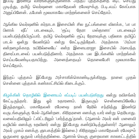
இப்படி இரண்டு வாரங்களுக்குள்ளாக அந்தப் புத்தகத்தை எடிட் செய்து
முடித்து, தமிழ் வெர்ஷனை மகாதேவன் ரமேஷுக்கு பி.டி.எஃப் கோப்பாக
அனுப்பினேன். ஃபோன் மூலமாகவே மாற்றங்களைச் செய்தோம்.
ஆங்கில வெர்ஷனில் கர்நாடக இசையின் சில நுட்பங்களை விளக்க, ‘பா பா
பிளாக் ஷீப்’ பாடலையும், ‘ரூப்பு தேரா மஸ்தானா’ பாடலையும்
பயன்படுத்தியிருப்பார். தமிழ் வெர்ஷனில் ரூப்பு தேராவுக்கு பதிலாக தமிழ்ப்
பாடல் ஒன்று வேண்டும் என்று கேட்டிருந்தேன். அதற்காக ‘அம்மா
என்றழைக்காத உயிரில்லையே’ என்ற இளையராஜா இசையில் அமைந்த
திரைப்பாடலைப் பயன்படுத்தினார். அதற்காக பல இடங்களில் மாற்றங்கள்
செய்யவேண்டியதாயிற்று. அனைத்தையும் தொலைபேசி மூலமாகவே
செய்தோம்.
இந்தப் புத்தகம் இப்போது அச்சாகிக்கொண்டிருக்கிறது. நாளை முதல்
சென்னை புத்தகக் கண்காட்சியில் கிடைக்கும்.
கிழக்கின் தொழிலில் இணையம் எப்படிப் பயன்படுகிறது
என்று ரவிசங்கர்
கேட்டிருந்தார். இது ஓர் உதாரணம். இருவரும் சென்னையிலேயே
இருந்தாலும், மகாதேவன் ரமேஷை நான் நேரில் சந்தித்து இரண்டு
வருடங்களுக்கு மேல் ஆகின்றன. கிரிதரனை எனக்கு யார் என்று தெரியாது.
வலைப்பதிவிலும் ட்விட்டரிலும் ‘பார்த்தது’தான். (ஆனால் அவர் என் மனைவி
வழியில் எனக்கு உறவினர் என்று இப்போது கண்டுபிடித்துள்ளார்! ஆனாலும்
அவர் முகம் எனக்கு ஞாபகத்தில் இல்லை.) கிரிதரனும் மகாதேவன் ரமேஷும்
ஒருவரை ஒருவர் பார்த்ததில்லை. ஆனால் வெகு குறைவான காலகட்டத்தில்