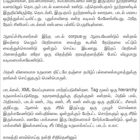
(ஆழ்வார்கள், நாயன்மார்கள்), கம்பராமாயணம் என்று இருபதாம் நூற்றாண்டு
வரையிலும் தொடரும் பாடல் வகைகள் உண்டு. பத்தொன்பதாம் நூற்றாண்டில்
இறுதியிலிருந்தே தொடங்கி, இருபதாம் நூற்றாண்டில் உரைநடை பாடல் மரபை
ஒழித்துக்கட்டிவிட்டது. புதுக்கவிதை என்ற வடிவம் மேலோங்கியது. அதே
நேரம் சினிமாப் பாடல்கள் என்பவை பல்கிப் பெருகியுள்ளன.
ஆராய்ச்சியாளர்கள் இந்த பாடல் corpus-ஐ ஆராயவேண்டும் என்றால்
இவற்றை வெறும் பிரதிகளாக வைத்து கூகிள் தேடுதலை மட்டும்
வைத்துக்கொண்டு ஒன்றும் செய்ய இயலாது. இந்தப் பிரதிகள்
அனைத்துமே ஏதோ ஒரு விதத்தில் தரவுத்தளத்தில் போய் விழுமாறு
வடிவமைக்கவேண்டும்.
அதன் விளைவாக உருவான திட்டமே தஞ்சை தமிழ்ப் பல்கலைக்கழகத்துக்கு
நாங்கள் செய்துதரும் மென்பொருள்.
பாடல்கள், XML கோப்புகளாக மாற்றப்படுகின்றன. Tag மூலம் ஒரு hierarchy
உருவாக்கப்படுகிறது. உதாரணத்துக்கு திருக்குறள் என்றால், அதில் பால்,
அதிகாரம், பாடல் எண், அடி எண், சீர் எண் என்பது ஒரு குறிப்பிட்ட சீரைக்
குறிப்பது. ஆனால் ஒரு சீரில் இருப்பது ஒரு முழுச் சொல்லாக
இருக்கவேண்டும் என்பதில்லை. ஒன்றுக்கும் மேற்பட்ட சொற்களும் ஒரு சீரில்
இருக்கலாம். எனவே பாக்களை இரு பிரதிகளாகச் சேர்க்கவேண்டும். ஒன்று
பாக்களின் இலக்கணப்படி சீர் பிரித்து உருவாக்கப்பட்ட பாடம். எ.கா:
காலத்தி னால்செய்த நன்றி சிறிதெனினும்