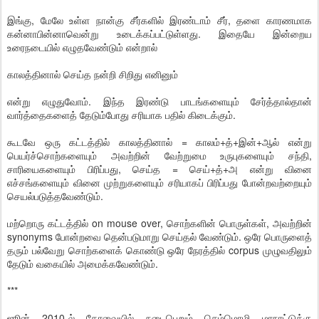
இங்கு, மேலே உள்ள நான்கு சீர்களில் இரண்டாம் சீர், தளை காரணமாக
கன்னாபின்னாவென்று உடைக்கப்பட்டுள்ளது. இதையே இன்றைய
உரைநடையில் எழுதவேண்டும் என்றால்
காலத்தினால் செய்த நன்றி சிறிது எனினும்
என்று எழுதுவோம். இந்த இரண்டு பாடங்களையும் சேர்த்தால்தான்
வார்த்தைகளைத் தேடும்போது சரியாக பதில் கிடைக்கும்.
கூடவே ஒரு கட்டத்தில் காலத்தினால் = காலம்+த்+இன்+ஆல் என்று
பெயர்ச்சொற்களையும் அவற்றின் வேற்றுமை உருபுகளையும் சந்தி,
சாரியைகளையும் பிரிப்பது, செய்த = செய்+த்+அ என்று வினை
எச்சங்களையும் வினை முற்றுகளையும் சரியாகப் பிரிப்பது போன்றவற்றையும்
செயல்படுத்தவேண்டும்.
மற்றொரு கட்டத்தில் on mouse over, சொற்களின் பொருள்கள், அவற்றின்
synonyms போன்றவை தென்படுமாறு செய்தல் வேண்டும். ஒரே பொருளைத்
தரும் பல்வேறு சொற்களைக் கொண்டு ஒரே நேரத்தில் corpus முழுவதிலும்
தேடும் வகையில் அமைக்கவேண்டும்.
***
ஜூன் 2010-ல் கோவையில் நடைபெறும் செம்மொழி மாநாட்டுக்கு