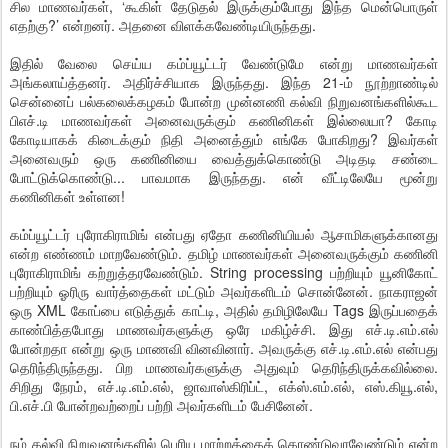
சில மாணவர்கள், ‘கூகிள் தேடுதல் இருக்கும்போது இந்த மென்பொருள்
எதற்கு?’ என்றனர். அதனை விளக்கவேண்டியிருந்தது.
இதில் வேலை செய்ய கம்ப்யூட்டர் வேண்டுமே என்று மாணவர்கள்
அங்கலாய்த்தனர். அதிர்ச்சியாக இருந்தது. இந்த 21-ம் நூற்றாண்டில்
சென்னைப் பல்கலைக்கழகம் போன்ற முன்னணி கல்வி நிறுவனங்களில்கூட
பிஎச்.டி மாணவர்கள் அனைவருக்கும் கணினிகள் இல்லையா? கோடி
கோடியாகக் கிடைக்கும் நிதி அனைத்தும் எங்கே போகிறது? இவர்கள்
அனைவரும் ஒரு கணினியை வைத்துக்கொண்டு அடிதடி சண்டை
போட்டுக்கொண்டு... பாவமாக இருந்தது. என் வீட்டிலேயே மூன்று
கணினிகள் உள்ளன!
கம்ப்யூட்டர் புரோகிராமிங் என்பது ஏதோ கணினியியல் ஆசாமிகளுக்கானது
என்ற எண்ணம் மாறவேண்டும். தமிழ் மாணவர்கள் அனைவருக்கும் கணினி
புரோகிராமிங் கற்றுத்தரவேண்டும். String processing பற்றியும் யூனிகோட்
பற்றியும் ஓரிரு வார்த்தைகள் மட்டும் அவர்களிடம் சொன்னேன். நாகராஜன்
ஒரு XML கோப்பை எடுத்துக் காட்டி, அதில் தமிழிலேயே Tags இருப்பதைக்
காண்பித்தபோது மாணவர்களுக்கு ஒரே மகிழ்ச்சி. இது எச்.டி.எம்.எல்
போன்றதா என்று ஒரு மாணவி வினவினார். அவருக்கு எச்.டி.எம்.எல் என்பது
தெரிந்திருந்தது. பிற மாணவர்களுக்கு அதுவும் தெரிந்திருக்கவில்லை.
சிறிது நேரம், எச்.டி.எம்.எல், ஜாவாஸ்கிரிப்ட், எக்ஸ்.எம்.எல், எஸ்.கியூ.எல்,
பி.எச்.பி போன்றவற்றைப் பற்றி அவர்களிடம் பேசினேன்.
நம் கல்வி நிறுவனங்களில் பெரிய மாற்றத்தைக் கொண்டுவரவேண்டும் என்ற