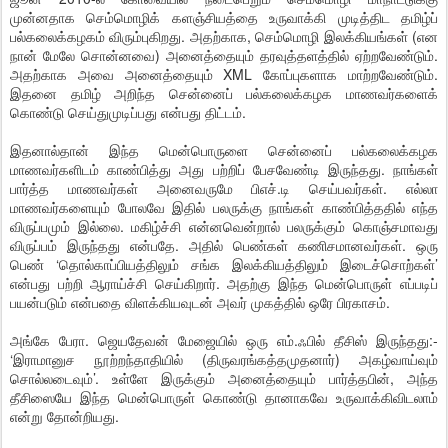
முன்னதாக செம்மொழிக் களஞ்சியத்தை உருவாக்கி முடித்திட தமிழ்ப்
பல்கலைக்கழகம் விரும்புகிறது. அதற்காக, செம்மொழி இலக்கியங்கள் (என
நான் மேலே சொன்னவை) அனைத்தையும் தரவுத்தளத்தில் ஏற்றவேண்டும்.
அதற்காக அவை அனைத்தையும் XML கோப்புகளாக மாற்றவேண்டும்.
இதனை தமிழ் அறிந்த சென்னைப் பல்கலைக்கழக மாணவர்களைக்
கொண்டு செய்துமுடிப்பது என்பது திட்டம்.
இதனால்தான் இந்த மென்பொருளை சென்னைப் பல்கலைக்கழக
மாணவர்களிடம் காண்பித்து அது பற்றிப் பேசவேண்டி இருந்தது. நாங்கள்
பார்த்த மாணவர்கள் அனைவருமே பிஎச்.டி செய்பவர்கள். எல்லா
மாணவர்களையும் போலவே இதில் பலருக்கு நாங்கள் காண்பித்ததில் எந்த
விருப்பமும் இல்லை. மகிழ்ச்சி என்னவென்றால் பலருக்கும் கொஞ்சமாவது
விருப்பம் இருந்தது என்பதே. அதில் பெண்கள் கணிசமானவர்கள். ஒரு
பெண் ‘தொல்காப்பியத்திலும் சங்க இலக்கியத்திலும் இடைச்சொற்கள்’
என்பது பற்றி ஆராய்ச்சி செய்கிறார். அதற்கு இந்த மென்பொருள் எப்படிப்
பயன்படும் என்பதை விளக்கியவுடன் அவர் முகத்தில் ஒரே பிரகாசம்.
அங்கே பேரா. ஜெயதேவன் மேஜையில் ஒரு எம்.ஃபில் தீசிஸ் இருந்தது:-
‘இராமானுச நூற்றந்தாதியில் (திருவரங்கத்தமுதனார்) அகழ்வாய்வும்
சொல்லடைவும்’. உள்ளே இருக்கும் அனைத்தையும் பார்த்தபின், அந்த
தீசிஸையே இந்த மென்பொருள் கொண்டு தானாகவே உருவாக்கிவிடலாம்
என்று தோன்றியது.