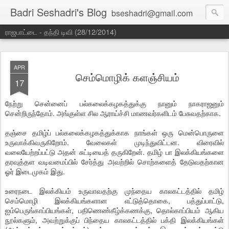
Badri Seshadri's Blog
bseshadri@gmail.com
ராஜபாட்டை - தந்தி டிவி (28/12/2014)
APR
செம்மொழிக் களஞ்சியம்
17
நேற்று சென்னைப் பல்கலைக்கழகத்துக்கு நானும் நாகராஜனும்
சென்றிருந்தோம். அங்குள்ள சில ஆராய்ச்சி மாணவர்களிடம் பேசுவதற்காக.
தஞ்சை தமிழ்ப் பல்கலைக்கழகத்துக்காக நாங்கள் ஒரு மென்பொருளை
உருவாக்கிவருகிறோம். வேலைகள் முடிந்துவிட்டன. விரைவில்
வலையேற்றப்பட்டு அதன் சுட்டியைத் தருகிறேன். தமிழ் பா இலக்கியங்களை
தரவுத்தள வடிவமைப்பில் சேர்த்து அவற்றில் சொற்களைத் தேடுவதற்கான
ஓர் இடைமுகம் இது.
உரைநடை இலக்கியம் உருவாவதற்கு முந்தைய காலகட்டத்தில் தமிழ்
செம்மொழி இலக்கியங்களான எட்டுத்தொகை, பத்துப்பாட்டு,
ஐம்பெருங்காப்பியங்கள், பதிணெண்கீழ்க்கணக்கு, தொல்காப்பியம் ஆகிய
நூல்களும், அவற்றுக்குப் பிந்தைய காலகட்டத்தில் பக்தி இலக்கியங்கள்