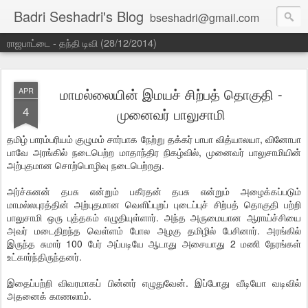
Badri Seshadri's Blog
bseshadri@gmail.com
ராஜபாட்டை - தந்தி டிவி (28/12/2014)
மாமல்லையின் இமயச் சிற்பத் தொகுதி -
APR
4
முனைவர் பாலுசாமி
தமிழ் பாரம்பரியம் குழுமம் சார்பாக நேற்று தக்கர் பாபா வித்யாலயா, வினோபா
பாவே அரங்கில் நடைபெற்ற மாதாந்திர நிகழ்வில், முனைவர் பாலுசாமியின்
அற்புதமான சொற்பொழிவு நடைபெற்றது.
அர்ச்சுனன் தபசு என்றும் பகீரதன் தபசு என்றும் அழைக்கப்படும்
மாமல்லபுரத்தின் அற்புதமான வெளிப்புறப் புடைப்புச் சிற்பத் தொகுதி பற்றி
பாலுசாமி ஒரு புத்தகம் எழுதியுள்ளார். அந்த அருமையான ஆராய்ச்சியை
அவர் மடைதிறந்த வெள்ளம் போல அழகு தமிழில் பேசினார். அரங்கில்
இருந்த சுமார் 100 பேர் அப்படியே ஆடாது அசையாது 2 மணி நேரங்கள்
உட்கார்ந்திருந்தனர்.
இதைப்பற்றி விவரமாகப் பின்னர் எழுதுவேன். இப்போது வீடியோ வடிவில்
அதனைக் காணலாம்.