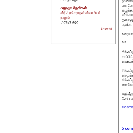
நாளைய
எனவே 
சுஜாதா தேசிகன்
எழுத்
ஸ்ரீ அரங்கராஜன் ஸ்வாமியும்
ஈர்க்க
நானும்
தலைமுற
3 days ago
படிக்க
Show All
உரையாட
***
சிங்கப
சாப்பி
உணவுக்
சிங்கப
உழைக்க
சிங்கப
எனவே இ
அடுத்த
செய்பவ
POST
5 com