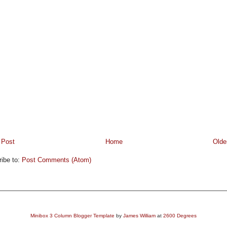
 Post
Home
Olde
ibe to:
Post Comments (Atom)
Minibox 3 Column Blogger Template
by
James William
at
2600 Degrees