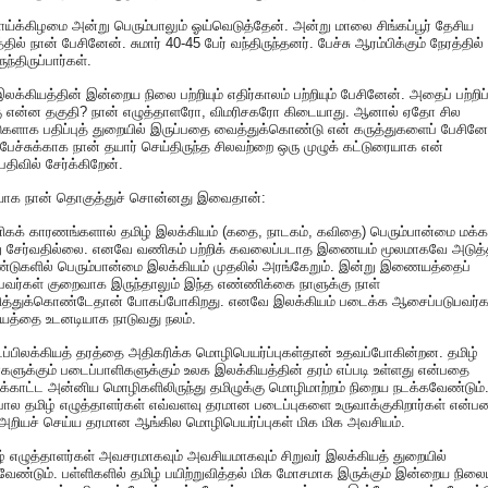
ய்க்கிழமை அன்று பெரும்பாலும் ஓய்வெடுத்தேன். அன்று மாலை சிங்கப்பூர் தேசிய
தில் நான் பேசினேன். சுமார் 40-45 பேர் வந்திருந்தனர். பேச்சு ஆரம்பிக்கும் நேரத்தில்
ுந்திருப்பார்கள்.
இலக்கியத்தின் இன்றைய நிலை பற்றியும் எதிர்காலம் பற்றியும் பேசினேன். அதைப் பற்றிப
ு என்ன தகுதி? நான் எழுத்தாளரோ, விமரிசகரோ கிடையாது. ஆனால் ஏதோ சில
களாக பதிப்புத் துறையில் இருப்பதை வைத்துக்கொண்டு என் கருத்துகளைப் பேசினே
 பேச்சுக்காக நான் தயார் செய்திருந்த சிலவற்றை ஒரு முழுக் கட்டுரையாக என்
திவில் சேர்க்கிறேன்.
யாக நான் தொகுத்துச் சொன்னது இவைதான்:
ிகக் காரணங்களால் தமிழ் இலக்கியம் (கதை, நாடகம், கவிதை) பெரும்பான்மை மக்
ு சேர்வதில்லை. எனவே வணிகம் பற்றிக் கவலைப்படாத இணையம் மூலமாகவே அடுத
ண்டுகளில் பெரும்பான்மை இலக்கியம் முதலில் அரங்கேறும். இன்று இணையத்தைப்
ுபவர்கள் குறைவாக இருந்தாலும் இந்த எண்ணிக்கை நாளுக்கு நாள்
ித்துக்கொண்டேதான் போகப்போகிறது. எனவே இலக்கியம் படைக்க ஆசைப்படுபவர்க
்தை உடனடியாக நாடுவது நலம்.
ப்பிலக்கியத் தரத்தை அதிகரிக்க மொழிபெயர்ப்புகள்தான் உதவப்போகின்றன. தமிழ்
களுக்கும் படைப்பாளிகளுக்கும் உலக இலக்கியத்தின் தரம் எப்படி உள்ளது என்பதை
ுக்காட்ட அன்னிய மொழிகளிலிருந்து தமிழுக்கு மொழிமாற்றம் நிறைய நடக்கவேண்டும்
ல தமிழ் எழுத்தாளர்கள் எவ்வளவு தரமான படைப்புகளை உருவாக்குகிறார்கள் என்ப
அறியச் செய்ய தரமான ஆங்கில மொழிபெயர்ப்புகள் மிக மிக அவசியம்.
ழ் எழுத்தாளர்கள் அவசரமாகவும் அவசியமாகவும் சிறுவர் இலக்கியத் துறையில்
ேண்டும். பள்ளிகளில் தமிழ் பயிற்றுவித்தல் மிக மோசமாக இருக்கும் இன்றைய நிலைய