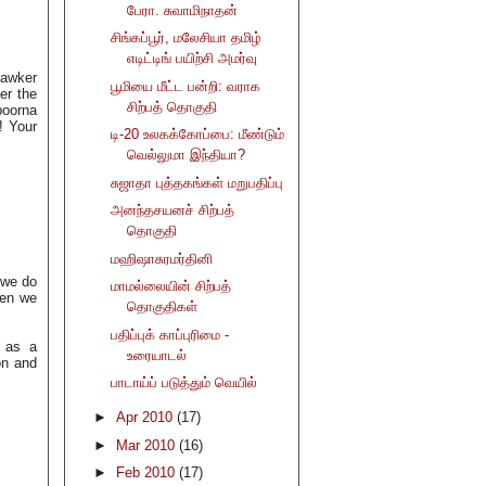
பேரா. சுவாமிநாதன்
சிங்கப்பூர், மலேசியா தமிழ்
எடிட்டிங் பயிற்சி அமர்வு
hawker
பூமியை மீட்ட பன்றி: வராக
er the
சிற்பத் தொகுதி
poorna
! Your
டி-20 உலகக்கோப்பை: மீண்டும்
வெல்லுமா இந்தியா?
சுஜாதா புத்தகங்கள் மறுபதிப்பு
அனந்தசயனச் சிற்பத்
தொகுதி
மஹிஷாசுரமர்தினி
 we do
மாமல்லையின் சிற்பத்
hen we
தொகுதிகள்
பதிப்புக் காப்புரிமை -
d as a
உரையாடல்
on and
பாடாய்ப் படுத்தும் வெயில்
►
Apr 2010
(17)
►
Mar 2010
(16)
►
Feb 2010
(17)