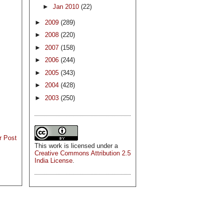
►
Jan 2010
(22)
►
2009
(289)
►
2008
(220)
►
2007
(158)
►
2006
(244)
►
2005
(343)
►
2004
(428)
►
2003
(250)
r Post
This
work
is licensed under a
Creative Commons Attribution 2.5
India License
.