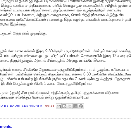
 சமுதாயம் தமிழைத் தேடிப் படிக்கவேண்டிய காரணங்களை இன்றே உருவாக்கவேண்டு
இங்கும் வணிக சாத்தியங்களைப் பற்றிக் கொஞ்சமும் கவலையின்றி தமிழின் முன்ன
தாளர்கள் உடனடியாக சிறுவர்களை, குழந்தைகளை தம் எழுத்துத்திறன் கொண்டு
வேண்டும். பாடல்களாக, அற்புதக் கதைகளாக, சொல் சித்திரங்களாக அடுத்த சில
ைகளை வசீகரிக்காவிட்டால் நாளைக்கு இந்த எழுத்தாளர்களின் படைப்புகளைத் தமி
 ஆளே இருக்காது.
லுடன் அந்த நாள் முடிவுற்றது.
்பூரில் சீன உணவகங்கள் இரவு 9.30-க்குள் மூடிவிடுகிறார்கள். மீண்டும் கோகுல் சென்ற
ட்டோம். அங்கும் எங்களை ஓட ஓட விரட்டிவிட்டார்கள். சென்னையில் இரவு 12 வரை ஏத
கடை திறந்திருக்கும். ஆனால் சிங்கப்பூரில் அதற்கு வாய்ப்பே இல்லை.
்பூரர்கள் காலை சீக்கிரமே அலுவலகம் வந்துவிடுகிறார்கள். நாள் முழுக்க, கடுமையாக
ிறார்கள். பள்ளிக்குச் செல்லும் சிறுவர்கள்கூட காலை 6.30 மணிக்கே கிளம்பிவிடவேண
்பூர், மலேசியா போன்ற இடங்களில் சூரிய உதயமே 7 மணி அல்லது அதற்குப் பிறகுதான்
ரவில் பெரும்பாலும் சீக்கிரம் கடை அடைத்துவிடுகிறார்கள்.
 நாள் (புதன்) சில நண்பர்களைச் சந்திக்கவும், தமிழ்ப் புத்தகங்களை விற்பனை
ர்களைச் சந்தித்துப் பேசவும் என்று ஒதுக்கிக்கொண்டேன்.
ED BY
BADRI SESHADRI
AT
09:35
ments: