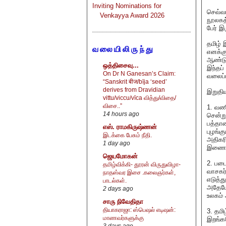
Inviting Nominations for
செவ்வா
Venkayya Award 2026
நூலகத்
பேர் இர
தமிழ் 
வலையிலிருந்து
எனக்க
ஆண்டு
ஒத்திசைவு...
இந்தப்
On Dr N Ganesan’s Claim:
வலைப்ப
“Sanskrit बीज/bīja ‘seed’
derives from Dravidian
இறுதி
vittu/viccu/vīca வித்து/விதை/
விசை..”
1. வண
14 hours ago
சென்ற
பத்தா
எஸ். ராமகிருஷ்ணன்
புழங்க
இடக்கை பேசும் நீதி.
அதிகர
1 day ago
இணையத
ஜெயமோகன்
2. படை
தமிழ்விக்கி- தூரன் விருதுவிழா-
வாசகர்
நாதஸ்வர இசை .கலைஞர்கள்,
எடுத்த
பாடல்கள்.
அதேபோ
2 days ago
உலகம் 
சாரு நிவேதிதா
தியாகராஜா: ஸ்பெஷல் எடிஷன்:
3. தமி
மாணவர்களுக்கு
இறங்கவ
3 days ago