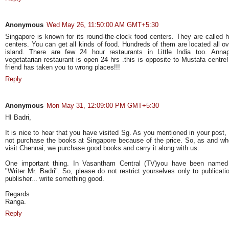
Anonymous
Wed May 26, 11:50:00 AM GMT+5:30
Singapore is known for its round-the-clock food centers. They are called 
centers. You can get all kinds of food. Hundreds of them are located all ov
island. There are few 24 hour restaurants in Little India too. Anna
vegetatarian restaurant is open 24 hrs .this is opposite to Mustafa centre!
friend has taken you to wrong places!!!
Reply
Anonymous
Mon May 31, 12:09:00 PM GMT+5:30
HI Badri,
It is nice to hear that you have visited Sg. As you mentioned in your post,
not purchase the books at Singapore because of the price. So, as and w
visit Chennai, we purchase good books and carry it along with us.
One important thing. In Vasantham Central (TV)you have been name
"Writer Mr. Badri". So, please do not restrict yourselves only to publicati
publisher... write something good.
Regards
Ranga.
Reply