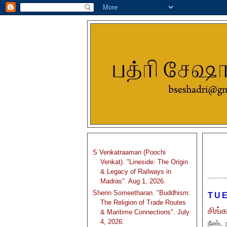
S Venkatraaman (Poochi
Venkat). "Lineside: The Origin
& Legacy of Railways in
Madras". Aug 1, 2026.
Sherin Someetharan. "Buddhism:
TUE
The Religion of Trade Routes
சிங்க
& Maritime Connections". July
4, 2026.
நீண்ட 