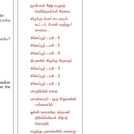
ஐஃபோன் App எழுதத்
தெரிந்தவர்கள் தேவை
களே
கிழக்கு மொட்டைமாடிக்
 போன்ற
கூட்டம்: போலி மருந்து /
காலாவ...
சிங்கப்பூர் டயரி - 6
களாமே?
சிங்கப்பூர் டயரி - 5
சிங்கப்பூர் டயரி - 4
தி.நகரில் கிழக்கு ஷோரூம்
சிங்கப்பூர் டயரி - 3
சிங்கப்பூர் டயரி - 2
hawker
சிங்கப்பூர் டயரி - 1
er the
மாருதியின் கதை
மாமல்லபுரம் - ஒரு சிறுவனின்
பார்வையில்
ஓங்கி உலகளந்த உத்தமன்:
திரிவிக்கிரமச் சிற்பத்
தொகுதி
எழுத்து முறைகளின் வரலாறு -