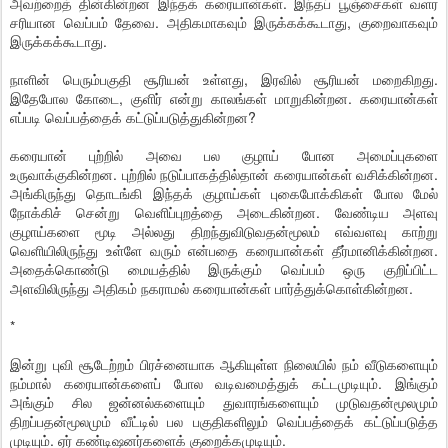
அவற்றைத் தின்கின்றன இந்தக் கரையான்கள். இந்தப் பூஞ்சைகள் வளர
சரியான வெப்பம் தேவை. அதிகமாகவும் இருக்கக்கூடாது, குறைவாகவும்
இருக்கக்கூடாது.
நாளின் பெரும்பகுதி சூரியன் உள்ளது, இரவில் சூரியன் மறைகிறது.
இதேபோல கோடை, குளிர் என்று காலங்கள் மாறுகின்றன. கரையான்கள்
எப்படி வெப்பத்தைக் கட்டுப்படுத்துகின்றன?
கரையான் புற்றில் அவை பல குழாய் போன அமைப்புகளை
உருவாக்குகின்றன. புற்றில் நடுப்பாகத்தில்தான் கரையான்கள் வசிக்கின்றன.
அங்கிருந்து தொடங்கி இந்தக் குழாய்கள் புகைபோக்கிகள் போல மேல்
நோக்கிச் சென்று வெளிப்புறத்தை அடைகின்றன. வேண்டிய அளவு
குழாய்களை மூடி அல்லது திறந்துவிடுவதன்மூலம் எவ்வளவு காற்று
வெளியிலிருந்து உள்ளே வரும் என்பதை கரையான்கள் தீர்மானிக்கின்றன.
அதைக்கொண்டு மையத்தில் இருக்கும் வெப்பம் ஒரு குறிப்பிட்ட
அளவிலிருந்து அதிகம் நகராமல் கரையான்கள் பார்த்துக்கொள்கின்றன.
*
இன்று புவி சூடேற்றம் பிரச்னையாக ஆகியுள்ள நிலையில் நம் வீடுகளையும்
நம்மால் கரையான்களைப் போல வடிவமைத்துக் கட்டமுடியும். இங்கும்
அங்கும் சில ஜன்னல்களையும் துவாரங்களையும் முடுவதன்மூலமும்
திறப்பதன்மூலமும் வீட்டில் பல பகுதிகளிலும் வெப்பத்தைக் கட்டுப்படுத்த
முடியும். ஏர் கண்டிஷனர்களைக் குறைக்கமுடியும்.