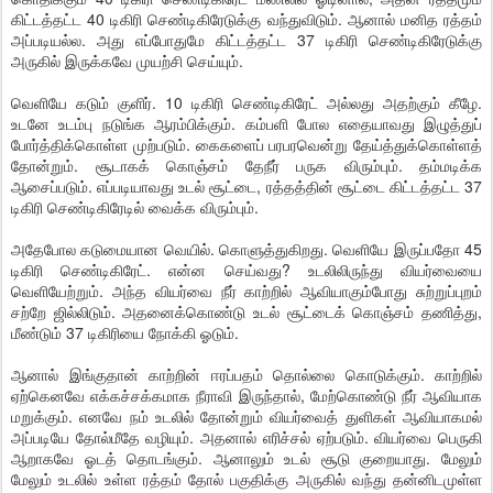
கிட்டத்தட்ட 40 டிகிரி செண்டிகிரேடுக்கு வந்துவிடும். ஆனால் மனித ரத்தம்
அப்படியல்ல. அது எப்போதுமே கிட்டத்தட்ட 37 டிகிரி செண்டிகிரேடுக்கு
அருகில் இருக்கவே முயற்சி செய்யும்.
வெளியே கடும் குளிர். 10 டிகிரி செண்டிகிரேட் அல்லது அதற்கும் கீழே.
உடனே உடம்பு நடுங்க ஆரம்பிக்கும். கம்பளி போல எதையாவது இழுத்துப்
போர்த்திக்கொள்ள முற்படும். கைகளைப் பரபரவென்று தேய்த்துக்கொள்ளத்
தோன்றும். சூடாகக் கொஞ்சம் தேநீர் பருக விரும்பும். தம்மடிக்க
ஆசைப்படும். எப்படியாவது உடல் சூட்டை, ரத்தத்தின் சூட்டை கிட்டத்தட்ட 37
டிகிரி செண்டிகிரேடில் வைக்க விரும்பும்.
அதேபோல கடுமையான வெயில். கொளுத்துகிறது. வெளியே இருப்பதோ 45
டிகிரி செண்டிகிரேட். என்ன செய்வது? உடலிலிருந்து வியர்வையை
வெளியேற்றும். அந்த வியர்வை நீர் காற்றில் ஆவியாகும்போது சுற்றுப்புறம்
சற்றே ஜில்லிடும். அதனைக்கொண்டு உடல் சூட்டைக் கொஞ்சம் தணித்து,
மீண்டும் 37 டிகிரியை நோக்கி ஓடும்.
ஆனால் இங்குதான் காற்றின் ஈரப்பதம் தொல்லை கொடுக்கும். காற்றில்
ஏற்கெனவே எக்கச்சக்கமாக நீராவி இருந்தால், மேற்கொண்டு நீர் ஆவியாக
மறுக்கும். எனவே நம் உடலில் தோன்றும் வியர்வைத் துளிகள் ஆவியாகமல்
அப்படியே தோல்மீதே வழியும். அதனால் எரிச்சல் ஏற்படும். வியர்வை பெருகி
ஆறாகவே ஓடத் தொடங்கும். ஆனாலும் உடல் சூடு குறையாது. மேலும்
மேலும் உடலில் உள்ள ரத்தம் தோல் பகுதிக்கு அருகில் வந்து தன்னிடமுள்ள