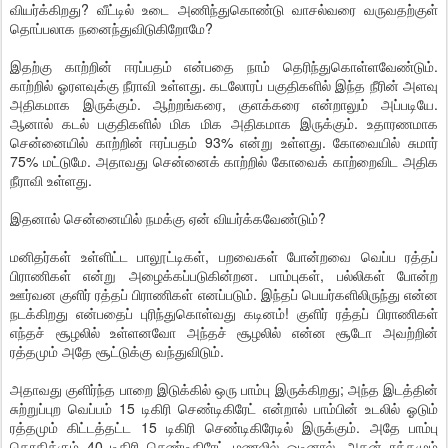
வியர்க்கிறது? வீட்டில் உடை அணிந்துகொண்டு வாசல்வரை வருவதற்குள்
தொப்பலாக நனைந்துவிடுகிறோமே?
இதற்கு காற்றின் ஈரப்பதம் என்பதை நாம் தெரிந்துகொள்ளவேண்டும்.
காற்றில் ஓரளவுக்கு நீராவி உள்ளது. கடலோரப் பகுதிகளில் இந்த நீரின் அளவு
அதிகமாக இருக்கும். ஆற்றங்கரை, குளக்கரை என்றாலும் அப்படியே.
ஆனால் கடல் பகுதிகளில் மிக மிக அதிகமாக இருக்கும். உதாரணமாக
சென்னையில் காற்றின் ஈரப்பதம் 93% என்று உள்ளது. கோவையில் சுமார்
75% மட்டுமே. அதாவது சென்னைக் காற்றில் கோவைக் காற்றைவிட அதிக
நீராவி உள்ளது.
இதனால் சென்னையில் நமக்கு ஏன் வியர்க்கவேண்டும்?
மனிதர்கள் உள்ளிட்ட பாலூட்டிகள், பறவைகள் போன்றவை வெப்ப ரத்தப்
பிராணிகள் என்று அழைக்கப்படுகின்றன. பாம்புகள், பல்லிகள் போன்ற
ஊர்வன குளிர் ரத்தப் பிராணிகள் எனப்படும். இந்தப் பெயர்களிலிருந்து என்ன
நடக்கிறது என்பதைப் புரிந்துகொள்வது கடினம்! குளிர் ரத்தப் பிராணிகள்
எந்தச் சூழலில் உள்ளனவோ அந்தச் சூழலில் என்ன சூடோ அவற்றின்
ரத்தமும் அதே சூட்டுக்கு வந்துவிடும்.
அதாவது குளிர்ந்த பாறை இடுக்கில் ஒரு பாம்பு இருக்கிறது; அந்த இடத்தின்
சுற்றுப்புற வெப்பம் 15 டிகிரி செண்டிகிரேட் என்றால் பாம்பின் உடலில் ஓடும்
ரத்தமும் கிட்டத்தட்ட 15 டிகிரி செண்டிகிரேடில் இருக்கும். அதே பாம்பு
கொதிக்கும் 40 டிகிரி செண்டிகிரேட் மணலில் ஓடினால், அதன் ரத்தமும்