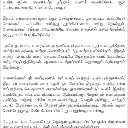
அதிக சூட்டை வெளியேற்ற முற்படும். ஆனால் வெளியிலேயே சூடு
அதிகமாக உள்ளதே? என்ன செய்வது?
இந்தக் காரணத்தால் மூளைக்குச் செல்லும் ரத்தம் குறையலாம். உடல் அசதி
கொள்ளும். அப்படியே சாய்ந்து தூங்கிவிடலாமா என்று தோன்றும்.
அதனால்தான் நம்மை அறியாமலேயே வெயில் காலத்தில் மதிய நேரத்தில்
ஒரு தூக்கம் போட்டுவிடுகிறோம்.
மற்றொரு பக்கம், உடல் சூட்டைத் தணிக்க நிழலாகப் பார்த்து உட்காருகிறோம்.
விசிறியால் அல்லது காற்றாடிகொண்டு நம் மீது காற்றை வீசுகிறோம். இந்தக்
காற்று நம் உடலில் உள்ள ஈரத்தை அப்படியே அடித்துக்கொண்டு போய்விடும்
என்ற விருப்பத்தில்தான். ஆனால் பல நேரங்களில் அதனாலும் பிரயோஜனம்
இருக்காது.
அதனால்தான் ஏர் கண்டிஷனிங் என்பதைப் பெரிதும் பயன்படுத்துகிறோம்.
இந்த ஏர் கண்டிஷனர் என்ற கருவி, ஓர் அறையில் இருக்கும் காற்றில் உள்ள
ஈரப்பதத்தை வெகுவாகக் குறைக்கிறது. இதனால்தான் நம் உடலில் இருந்து
வெளியேறும் வியர்வை உடனடியாக ஆவியாகிறது. மேலும் ஏர் கண்டிஷனர்
குளிர்ந்த காற்றை உள்ளே சுழல வைக்கிறது. வெறும் குளிர்ந்த காற்றும்
மட்டும் இருந்தால் பயன் இருந்திருக்காது. ஈரப்பதத்தையும் அந்தக் கருவி
வெளியேற்றுவதாலேயே கோடையில் அது பயனுள்ளதாக உள்ளது.
அத்துடன் நாம் அவ்வப்போது அருந்தும் குளிர்ந்த நீர், பிற குளிர் திரவங்கள்
என அனைத்துமே நம் உடலின் வெப்பத்தைக் குறைக்கின்றன.