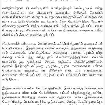
மனிதர்கள்தான் ஏர் கண்டிஷனிங் போன்றவற்றைச் செய்யமுடியும் என்று
நினைக்காதீர்கள். பிற விலங்குகள் தமக்குள்ள அறிவைக் கொண்டு
என்னென்னவோ செய்கின்றன. பொதுவாக விலங்குகள் வெப்பம் அதிகமாக
உள்ள சமயத்தில் வெளியில் உலாத்தாமல், அந்த நேரத்தில் இரை தேடாமல்
எங்காவது நிழலாகப் பார்த்து அமைதியாகப் படுத்து உறங்க முற்படும். யானை
போன்ற மாபெரும் விலங்குகள் லிட்டர் லிட்டராக நீர் குடித்து, காதுகளை விசிறி
விசிறி வெப்பத்தைத் தணிக்க முற்படும்.
இயற்கையில் அற்புதமாக வெப்பத்தைக் கட்டுப்படுத்துவதில் கரையான்கள்
பெயர்போனவை. இந்தக் கரையான்கள் மாபெரும் புற்றுகளைக் கட்டுவதை
நாம் ஆங்காங்கே பார்த்திருப்போம். அவற்றுக்கு தவறாக எறும்புப் புற்று
அல்லது பாம்புப் புற்று என்று நாம் பெயர்கொடுத்திருப்போம். விட்டால்
பக்கத்தில் ஒரு சூலத்தைச் செருகி, வழிபடவே ஆரம்பித்துவிடுவோம்.
ஆனால் இவற்றைக் கட்டுவது முழுக்க முழுக்க கரையான்கள். பார்க்க
வெள்ளையாக இருக்கும். நம் வீடுகளில் உள்ள மரச் சாமான்களை,
கதவுகளை எல்லாம் அப்படியே விழுங்கி ஏப்பம் விட்டுவிடும் மிக மோசமான
உயிர் இவை.
இந்தக் கரையான்களில் சில மிக புத்திசாலி. இவை தமக்கு உணவாக சில
பூஞ்சைகளை விவசாயமே செய்கின்றன. தங்கள் புற்றுக்களுக்கு உள்ளே,
பூஞ்சைகளை சேகரித்து, அவை வளர ஆதரவாக மக்கிய இலைகளைக்
கொண்டுவந்து போட்டு, வளர்ந்த பூஞ்சைகளை வெட்டி, சேகரித்துவைத்து,