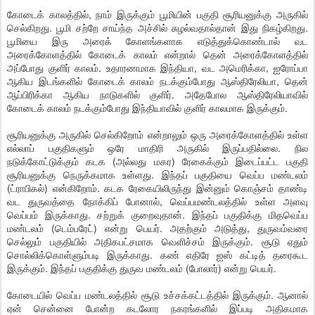
கோடைக் காலத்தில், நாம் இருக்கும் பூமியின் பகுதி சூரியனுக்கு அருகில்
செல்கிறது. பூமி சற்றே சாய்ந்த அச்சில் சுழல்வதால்தான் இது நிகழ்கிறது.
பூமியை இரு அரைக் கோளங்களாக எடுத்துக்கொண்டால் வட
அரைக்கோளத்தில் கோடைக் காலம் என்றால் தென் அரைக்கோளத்தில்
அப்போது குளிர் காலம். உதாரணமாக இந்தியா, வட அமெரிக்கா, ஐரோப்பா
ஆகிய இடங்களில் கோடைக் காலம் நடக்கும்போது ஆஸ்திரேலியா, தென்
ஆப்பிரிக்கா ஆகிய நாடுகளில் குளிர். அதேபோல ஆஸ்திரேலியாவில்
கோடைக் காலம் நடக்கும்போது இந்தியாவில் குளிர் காலமாக இருக்கும்.
சூரியனுக்கு அருகில் செல்கிறோம் என்றாலும் ஒரு அரைக்கோளத்தில் உள்ள
எல்லாப் பகுதிகளும் ஒரே மாதிரி அருகில் இருப்பதில்லை. நில
நடுக்கோட்டுக்கும் கடக (அல்லது மகர) ரேகைக்கும் இடைப்பட்ட பகுதி
சூரியனுக்கு நெருக்கமாக உள்ளது. இந்தப் பகுதியை வெப்ப மண்டலம்
(ட்ராபிகல்) என்கிறோம். கடக ரேகையிலிருந்து இன்னும் கொஞ்சம் தாண்டி
வட துருவத்தை நோக்கிப் போனால், வெப்பமண்டலத்தில் உள்ள அளவு
வெப்பம் இருக்காது. சற்றுக் குறைவுதான். இந்தப் பகுதிக்கு மிதவெப்ப
மண்டலம் (டெம்பரேட்) என்று பெயர். அதற்கும் அடுத்து, துருவம்வரை
செல்லும் பகுதியில் அதிகபட்சமாக வெளிச்சம் இருக்கும். சூடு ஏதும்
சொல்லிக்கொள்ளும்படி இருக்காது. கண் எதிரே ஐஸ் கட்டித் தரைகூட
இருக்கும். இந்தப் பகுதிக்கு துருவ மண்டலம் (போலார்) என்று பெயர்.
கோடையில் வெப்ப மண்டலத்தில் சூடு உச்சக்கட்டத்தில் இருக்கும். ஆனால்
ஏன் சென்னை போன்ற கடலோர நகரங்களில் இப்படி அதிகமாக