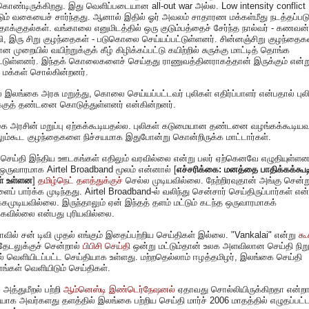
கொண்டிருக்கிறது. இது வெளிப்படையான all-out war அல்ல. Low intensity conflict
ும் வகையைச் சார்ந்தது. ஆனால் இதில் ஓர் அவலம் சாதாரண மக்கள்மீது நடத்தப்படு
தாக்குதல்கள். வங்காலை எனுமிடத்தில் ஒரு குடும்பத்தைச் சேர்ந்த நால்வர் - கணவன்
 இரு சிறு குழந்தைகள் - படுகொலை செய்யப்பட்டுள்ளனர். சின்னஞ்சிறு குழந்தைக
 முறையில் வயிற்றுக்குக் கீழ் கிழிக்கப்பட்டு கயிற்றில் சுருக்கு மாட்டித் தொங்க
ட்டுள்ளனர். இந்தக் கொலைகளைச் செய்தது ராணுவத்தினராகத்தான் இருக்கும் என்ற
் மக்கள் சொல்கின்றனர்.
இலங்கை அரசு மறுத்து, கொலை செய்யப்பட்டவர் புலிகள் எதிர்ப்பாளர் என்பதால் புல
்குத் தண்டனை கொடுத்துள்ளனர் என்கின்றனர்.
 அரசின் மறுப்பு ஏற்கக்கூடியதல்ல. புலிகள் கடுமையான தண்டனை வழங்கக்கூடியவ
லும்கூட குழந்தைகளை நிச்சயமாக இதுபோன்று கொன்றிருக்க மாட்டார்கள்.
 செய்தி இந்திய ஊடகங்கள் எதிலும் வரவில்லை என்று பலர் ஏற்கெனவே எழுதியுள்ளனர
ஒருவாரமாக Airtel Broadband மூலம் என்னால் [
எச்சரிக்கை: மனத்தை பாதிக்கக்கூட
ள் உள்ளன
]
தமிழ்நெட் தளத்துக்குச்
செல்ல முடியவில்லை. நேற்றிரவுதான் அங்கு சென்ற
ைப் பார்க்க முடிந்தது. Airtel Broadband-ல் வலிந்து சென்சார் செய்திருப்பார்கள் என்
கமுடியவில்லை. இருந்தாலும் ஏன் இந்தத் தளம் மட்டும் கடந்த ஒருவாரமாகக்
கவில்லை என்பது புரியவில்லை.
ாவில் சன் டிவி முதல் எங்கும் இதைப்பற்றிய செய்திகள் இல்லை. "Vankalai" என்று
கூ
ேடலுக்குச் சென்றால்
பிபிசி செய்தி
ஒன்று மட்டும்தான் உலக அளவிலான செய்தி நிற
் வெளியிடப்பட்ட செய்தியாக உள்ளது. மற்றதெல்லாம் ஈழத்தமிழர், இலங்கை செய்தி
ங்கள் வெளியிடும் செய்திகள்.
அத்துமீறல் பற்றி
ஆம்னெஸ்டி இண்டெர்நேஷனல்
ஏதாவது சொல்லியிருக்கிறதா என்றா
ாக அவர்களது தளத்தில் இலங்கை பற்றிய செய்தி மார்ச் 2006 மாதத்தில் எழுதப்பட்