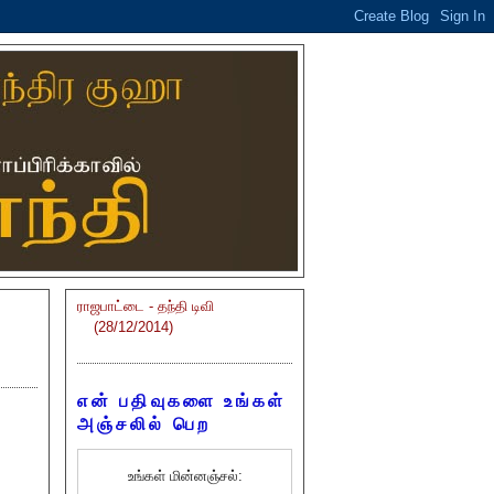
ராஜபாட்டை - தந்தி டிவி
(28/12/2014)
என் பதிவுகளை உங்கள்
அஞ்சலில் பெற
உங்கள் மின்னஞ்சல்: