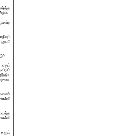
ர்த்து
டும்.
ுமன்ற
தியும்
னுப்பி
ும்.
 ஏதும்
விடும்
இந்திய
் அமைய
ைகளைச்
ொல்லி
ைத்து
சொல்லி
்களும்