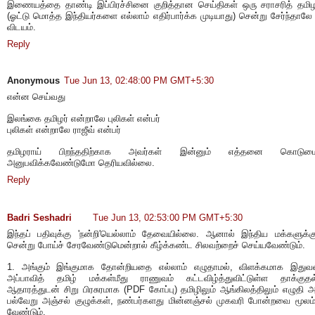
இணையத்தை தாண்டி இப்பிரச்சினை குறித்தான செய்திகள் ஒரு சராசரித் தம
(ஓட்டு மொத்த இந்தியர்களை எல்லாம் எதிர்பார்க்க முடியாது) சென்று சேர்ந்தாலே
விடயம்.
Reply
Anonymous
Tue Jun 13, 02:48:00 PM GMT+5:30
என்ன செய்வது
இலங்கை தமிழர் என்றாலே புலிகள் என்பர்
புலிகள் என்றாலே ராஜீவ் என்பர்
தமிழராய் பிறந்ததிற்காக அவர்கள் இன்னும் எத்தனை கொடும
அனுபவிக்கவேண்டுமோ தெரியவில்லை.
Reply
Badri Seshadri
Tue Jun 13, 02:53:00 PM GMT+5:30
இந்தப் பதிவுக்கு 'நன்றி'யெல்லாம் தேவையில்லை. ஆனால் இந்திய மக்களுக்
சென்று போய்ச் சேரவேண்டுமென்றால் கீழ்க்கண்ட சிலவற்றைச் செய்யவேண்டும்.
1. அங்கும் இங்குமாக தோன்றியதை எல்லாம் எழுதாமல், விளக்கமாக இதுவர
அப்பாவித் தமிழ் மக்கள்மீது ராணுவம் கட்டவிழ்த்துவிட்டுள்ள தாக்குத
ஆதாரத்துடன் சிறு பிரசுரமாக (PDF கோப்பு) தமிழிலும் ஆங்கிலத்திலும் எழுத
பல்வேறு அஞ்சல் குழுக்கள், நண்பர்களது மின்னஞ்சல் முகவரி போன்றவை மூலம்
வேண்டும்.