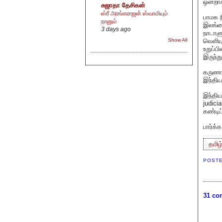
ஒன்றா
சுஜாதா தேசிகன்
ஸ்ரீ அரங்கராஜன் ஸ்வாமியும்
பாமக ந
நானும்
இலங்கை
3 days ago
நாடாளு
வெளிய
Show All
உறுப்ப
இருந்த
கருணாந
இந்திய
இந்திய
judic
கண்டி
பார்க்
தமிழ
POST
31 co