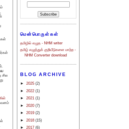
ம்
,
ள்
ு
மென்பொருள்கள்
ிகள்
தமிழில் எழுத - NHM writer
தமிழ் எழுத்துக் குறியீடுகளை மாற்ற -
ர்கள்
NHM Converter download
்.
ிய
BLOG ARCHIVE
ு சில
று
►
2025
(2)
►
2022
(1)
கிள்
►
2021
(1)
ுவனம்
►
2020
(7)
►
2019
(2)
►
2018
(15)
ல்
ட
►
2017
(6)