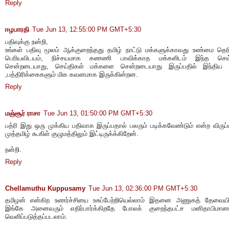
Reply
ஈழபாரதி
Tue Jun 13, 12:55:00 PM GMT+5:30
பதிவுக்கு நன்றி,
உங்கள் பதிவு மூலம் ஆக்குறைந்தது தமிழ் நாட்டு மக்களுக்காவது உண்மை தெரி
பெரியவிடயம், நிச்சயமாக கணணி பாவிக்காத மக்களிடம் இந்த செய்
சென்றடையாது, செய்திகள் மக்களை சென்றடையாது இருப்பதில் இந்திய அ
,பத்திரிக்கைகளும் மிக கவனமாக இருக்கின்றன.
Reply
மஞ்சூர் ராசா
Tue Jun 13, 01:50:00 PM GMT+5:30
பத்ரி இது ஒரு முக்கிய பதிவாக இருப்பதால் பலரும் படிக்கவேண்டும் என்ற விருப்ப
முத்தமிழ் கூகிள் குழுமத்திலும் இட்டிருக்க்கிறேன்.
நன்றி.
Reply
Chellamuthu Kuppusamy
Tue Jun 13, 02:36:00 PM GMT+5:30
தமிழன் என்கிற உணர்ச்சியை உசுப்பேற்றியெல்லாம் இதனை அணுகத் தேவையி
இங்கே அனைவரும் எதிர்பார்க்கிறதே போலக் குறைந்தபட்ச மனிதாபிமான
வெளிப்படுத்தப்படலாம்.