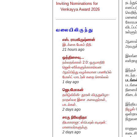
நடந்து
Inviting Nominations for
எனப்பட
Venkayya Award 2026
வெறித்
மனைவி,
கோரமான
விடப்ப
வலையிலிருந்து
உள்ளூர
எஸ். ராமகிருஷ்ணன்
ஆனால் 
இடக்கை பேசும் நீதி.
அவருக
21 hours ago
இலங்கை
ஒத்திசைவு...
என்றா
நல்லதங்காள் 2.0: ஒருமாதிரி
ஜென்-ஸீக்களுக்காகவென
இந்தச்
ஆரம்பித்து வழக்கமான பாணியில்
கடந்த 
போஸ்ட்-மாடர்ன் கதை சொல்லல்
படங்க
1 day ago
படங்கள
நினைக்
ஜெயமோகன்
கிடைக்
தமிழ்விக்கி- தூரன் விருதுவிழா-
நாதஸ்வர இசை .கலைஞர்கள்,
இந்திய
பாடல்கள்.
நியூஸ்
த
2 days ago
ஒன்றால
சாரு நிவேதிதா
நிறுவன
தியாகராஜா: ஸ்பெஷல் எடிஷன்:
மாணவர்களுக்கு
ராணுவ 
2 days ago
கடைசிய