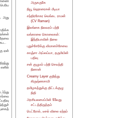
கண்ணை
அருகருகே
பெரிய
நியூ ஹொரைசன் மீடியா
சந்திரசேகர வெங்கட ராமன்
ே அது
(CV Raman)
இலங்கை நிலவரம் பற்றி
திக்க
தங்கள்
வங்காலை கொலைகள்:
் தேவை
இந்தியாவின் நிலை
கூட.
புதுச்சேரிக்கு விமானச்சேவை
கு ஏன்
காஞ்சா அய்லய்யா, தருமியின்
பதிவு
ிறந்து
சன் குழுமம் பற்றி செவந்தி
 எனில்
நினான்
Creamy Layer குறித்து
கிருஷ்ணசாமி
தமிழகத்துக்கு திட்டக்குழு
ர்ந்து
நிதி
பார்வை
அரசியலமைப்பின் 93வது
்பதிவு
த்துச்
சட்டத்திருத்தம்
புகைத்
பெட்ரோல், டீசல் விலை ஏற்றம்