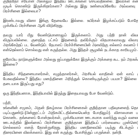
குறித்தோ சரியான அலசலும் இந்திய ஊடகங்கள் செய்வதில்லை. இவர்கள் 
மூடிக் கொண்டு இருக்கிறார்களா? அல்லது இது உண்மையிலேயே அவ்வளவு 
பிரச்சினை இல்லையா?
இரண்டாவது வினா இங்கு தேவையே இல்லை. உயிர்கள் இழக்கப்படும் போத
முக்கியப் பிரச்சினை ஆகி விடுகிறது.
தவறு யார் மீது வேண்டுமானாலும் இருக்கலாம். அது பற்றி நான் விவா
விரும்பவில்லை. குறைந்த பட்சம் இதனைத் தவிர்க்கும் விதமாகவாவது விவா
அரங்கேற்றப் பட வேண்டும். நேபாளப் பிரச்ச்சினையின் அளவிற்கு எல்லாம் கவனம
என்றெல்லாம் சொல்வது என் கருத்தல்ல. அது இந்தச் சூழலில் நடக்காத காரியமும் 
ஐரோபிய நாடுகளுக்கோ அல்லது ஜப்பானுக்கோ இருக்கும் அக்கறை கூட நம் அரசுக்
இல்லை?
இந்திய சிந்தனையாளர்கள், எழுத்தாளர்கள், அரசியல் வாதிகள் ஏன் வாய் த
பேசுவதில்லை? இந்திய மனத்தினை அரித்துக் கொண்டிருக்கும் பயமா? இல்லை
தடையாக இருப்பது எது?
ஒரு இந்தியனாக, இந்தியாவில் இருந்து இதையாவது பேச வேண்டும்.
பத்ரி,
உங்களின் சமூகம், அதன் நிகழ்கால பிரச்சினைகள் குறித்தான பதிவுகளைத் தொட
படிப்பதுண்டு.(பின்னூட்டம் அதிகமிட்டதில்லையென்ற போதிலும்). விசாலமான 
கொண்ட தங்களைப் போன்றவர்கள், முக்கியமான ஊடகமாக வளர்ந்து வரும் வலைப
ஊடகத்தில் இலங்கைப் பிரச்சினை குறித்தான இந்தியப் பார்வையை முன்னெடு
செல்லலாம் எனத் தோன்றுகிறது. இந்திய மனநிலையில் படிந்து கிடக்கும் 
திரையினை விலக்கலாம். இது என் கருத்து. யோசித்துப் பாருங்கள். நன்றி.