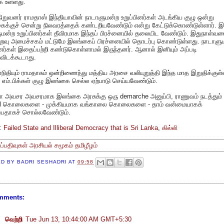
க உள்ளது.
ிறுவனர் ராமதாஸ் இந்தியாவின் நாடாளுமன்ற உறுப்பினர்கள் அடங்கிய குழு ஒன்று
க்குச் சென்று நிலவரத்தைக் கண்டறியவேண்டும் என்று கேட்டுக்கொண்டுள்ளார். இ
மன்ற உறுப்பினர்கள் தீவிரமாக இந்தப் பிரச்னையில் தலையிட வேண்டும். இதுநாள்வர
ுறவு அமைச்சகம் மட்டுமே இலங்கைப் பிரச்னையில் தொடர்பு கொண்டுள்ளது. நாடாளு
ினர்கள் இதைப்பற்றி கண்டுகொள்ளாமல் இருந்தனர். ஆனால் இனியும் அப்படி
ுவிடக்கூடாது.
ிதியும் ராமதாசும் ஒன்றிணைந்து மத்திய அரசை வலியுறுத்தி இந்த மாத இறுதிக்குள
 எம்.பிக்கள் குழு இலங்கை செல்ல ஏற்பாடு செய்யவேண்டும்.
ா அவசர அவசரமாக இலங்கை அரசுக்கு ஒரு demarche அனுப்பி, ராணுவம் நடத்தும் 
ial கொலைகளை - முக்கியமாக வங்காலை கொலைகளை - தாம் வன்மையாகக்
ப்பதாகச் சொல்லவேண்டும்.
க:
Failed State and Illiberal Democracy that is Sri Lanka
,
கில்லி
்ப்பதிவுகள்
அரசியல்
சமூகம்
தமிழீழம்
ED BY
BADRI SESHADRI
AT
09:58
mments:
வெற்றி
Tue Jun 13, 10:44:00 AM GMT+5:30