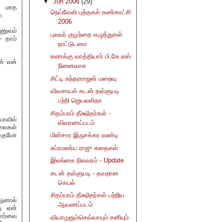
▼
Jun 2006
(29)
்த மாத
நெய்வேலி புத்தகக் கண்காட்சி
்.
2006
ணுவம்
புலவர் குழந்தை எழுத்துகள்
 தாம்
நாட்டுடமை
கணக்கு வாத்தியார் பி.கே.எஸ்
ன் என்
நினைவாக
சிட்டி சுந்தரராஜன் மறைவு
விவசாயக் கடன் தள்ளுபடி
பற்றி ஜெயலலிதா
சிதம்பரம் தீக்ஷிதர்கள் -
யாவில்
விவரணப்படம்
ொலைகள்
த்தமோ
மின்சார இருசக்கர வண்டி
சுப்ரமண்ய ராஜு கதைகள்
இலங்கை நிலவரம் - Update
கடன் தள்ளுபடி - தவறான
செயல்
சிதம்பரம் தீக்ஷிதர்கள் பற்றிய
 ஆனால்
ஆவணப்படம்
ு ஏன்
பார்வை
வியாழனும்செவ்வாயும் சனியும்