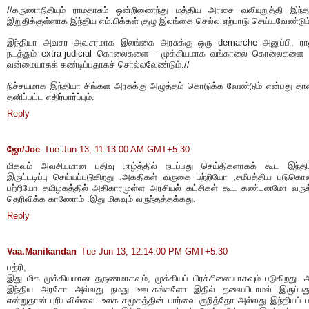
//கருணாநிதியும் ராமதாசும் ஒன்றிணைந்து மத்திய அரசை வலியுறுத்தி இந
இறுதிக்குள்ளாக இந்திய எம்.பிக்கள் குழு இலங்கை செல்ல ஏற்பாடு செய்யவேண்டும
இந்தியா அவசர அவசரமாக இலங்கை அரசுக்கு ஒரு demarche அனுப்பி, ரா
நடத்தும் extra-judicial கொலைகளை - முக்கியமாக வங்காலை கொலைகளை -
வன்மையாகக் கண்டிப்பதாகச் சொல்லவேண்டும்.//
நிச்சயமாக இந்தியா சிங்கள அரசுக்கு அழுத்தம் கொடுக்க வேண்டும் என்பது தா
தனிப்பட்ட எதிர்பார்ப்பும்.
Reply
ஜோ/Joe
Tue Jun 13, 11:13:00 AM GMT+5:30
மிகவும் அவசியமான பதிவு .ஈழ்த்தில் நடப்பது செய்திகளாகக் கூட இந்தி
இருட்டடிப்பு செய்யப்படுகிறது .அகதிகள் வருகை பற்றியோ ,சமீபத்திய படுக
பற்றியோ தமிழகத்தில் அதிகாரமுள்ள அரசியல் கட்சிகள் கூட கண்டனமோ வரு
தெரிவிக்க காணோம் .இது மிகவும் வருந்தத்தக்கது.
Reply
Vaa.Manikandan
Tue Jun 13, 12:14:00 PM GMT+5:30
பத்ரி,
இது மிக முக்கியமான தருணமாகவும், முக்கியப் பிரச்சினையாகவும் படுகிறது.
இந்திய அரசோ அல்லது நமது ஊடகங்களோ இதில் தலையிடாமல் இருப்பத
என்றுதான் புரியவில்லை. உலக சமூகத்தின் பார்வை குறித்தோ அல்லது இந்தியப் 