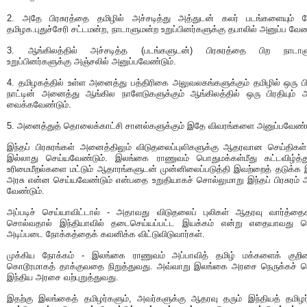
2. அதே பிரசுரத்தை தமிழில் அச்சடித்து அத்துடன் கலர் படங்களையும் சே
தமிழக.புதுச்சேரி சட்டமன்ற, நாடாளுமன்ற உறுப்பினர்களுக்கு தபாலில் அனுப்ப வேண்
3. ஆங்கிலத்தில் அச்சடித்த (படங்களுடன்) பிரசுரத்தை பிற நாடாள
உறுப்பினர்களுக்கு அஞ்சலில் அனுப்பவேண்டும்.
4. தமிழகத்தில் உள்ள அனைத்து பத்திரிகை அலுவலகங்களுக்கும் தமிழில் ஒரு பிர
நாட்டின் அனைத்து ஆங்கில நாளேடுகளுக்கும் ஆங்கிலத்தில் ஒரு பிரதியும் அ
வைக்கவேண்டும்.
5. அனைத்துத் தொலைக்காட்சி சானல்களுக்கும் இதே விவரங்களை அனுப்பவேண்ட
இந்தப் பிரசுரங்கள் அனைத்திலும் விடுதலைப்புலிகளுக்கு ஆதரவான செய்திகள்
இல்லாது செய்யவேண்டும். இலங்கை ராணுவம் பொதுமக்கள்மீது கட்டவிழ்த்து
உரிமைமீறல்களை மட்டும் ஆதாரங்களுடன் முன்னிலைப்படுத்தி இவற்றைத் தடுக்க 
அரசு என்ன செய்யவேண்டும் என்பதை உறுதியாகச் சொல்லுமாறு இந்தப் பிரசுரம
வேண்டும்.
அப்படிச் செய்யாவிட்டால் - அதாவது விடுதலைப் புலிகள் ஆதரவு வார்த்த
சொல்வதால் இந்தியாவில் தடைசெய்யப்பட்ட இயக்கம் என்று எதையாவது ச
அடிப்படை நோக்கத்தைக் கவனிக்க விட்டுவிடுவார்கள்.
முக்கிய நோக்கம் - இலங்கை ராணுவம் அப்பாவித் தமிழ் மக்களைக் குறிவ
கொடூரமாகத் தாக்குவதை நிறுத்துவது. அவ்வாறு இலங்கை அரசை நெருக்கச் 
இந்திய அரசை வற்புறுத்துவது.
இதற்கு இலங்கைத் தமிழர்களும், அவர்களுக்கு ஆதரவு தரும் இந்தியத் தமிழர