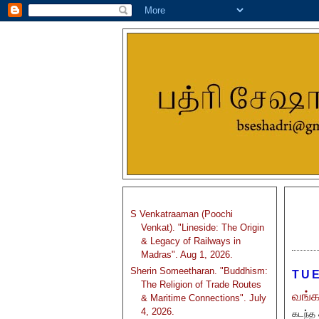
S Venkatraaman (Poochi
Venkat). "Lineside: The Origin
& Legacy of Railways in
Madras". Aug 1, 2026.
Sherin Someetharan. "Buddhism:
TUE
The Religion of Trade Routes
வங்
& Maritime Connections". July
4, 2026.
கடந்த 