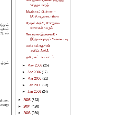
கோதுமை பிரச்னை குறித்து
பிரிந்தா காரத்
இலங்கைப் பிரச்னை -
இப்பொழுதைய நிலை
ரேஷன் அரிசி, கோதுமை
ந்தால்
விலைகள் உயரும்
திகள்
ரசும்
கோதுமை இறக்குமதி -
இந்தியாவுக்குப் பின்னடைவு
வலிவலம் தேசிகர்
பாலிடெக்னிக்
தமிழ் கட்டாயப்பாடம்
த்தில்
►
May 2006
(25)
►
Apr 2006
(17)
►
Mar 2006
(21)
►
Feb 2006
(23)
►
Jan 2006
(24)
►
2005
(343)
ல்லை.
மாவது
►
2004
(428)
►
2003
(250)