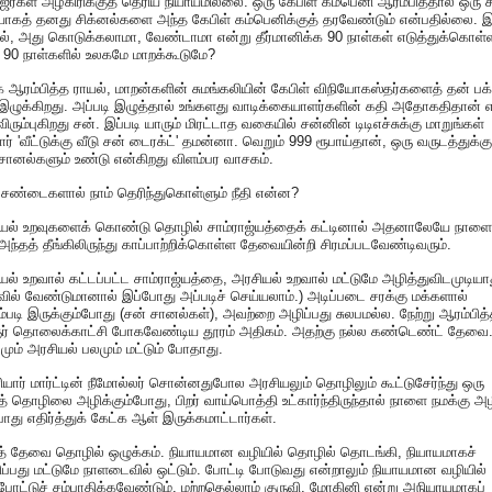
ஜர்கள் அழகிரிக்குத் தெரிய நியாயமில்லை. ஒரு கேபிள் கம்பெனி ஆரம்பித்தால் ஒரு 
ாகத் தனது சிக்னல்களை அந்த கேபிள் கம்பெனிக்குத் தரவேண்டும் என்பதில்லை. 
ல், அது கொடுக்கலாமா, வேண்டாமா என்று தீர்மானிக்க 90 நாள்கள் எடுத்துக்கொள்
 90 நாள்களில் உலகமே மாறக்கூடுமே?
க ஆரம்பித்த ராயல், மாறன்களின் சுமங்கலியின் கேபிள் விநியோகஸ்தர்களைத் தன் பக்
ி இழுக்கிறது. அப்படி இழுத்தால் உங்களது வாடிக்கையாளர்களின் கதி அதோகதிதான் 
விரும்புகிறது சன். இப்படி யாரும் மிரட்டாத வகையில் சன்னின் டிடிஎச்சுக்கு மாறுங்கள்
ார் 'வீட்டுக்கு வீடு சன் டைரக்ட்' தமன்னா. வெறும் 999 ரூபாய்தான், ஒரு வருடத்துக்கு
சானல்களும் உண்டு என்கிறது விளம்பர வாசகம்.
 சண்டைகளால் நாம் தெரிந்துகொள்ளும் நீதி என்ன?
ியல் உறவுகளைக் கொண்டு தொழில் சாம்ராஜ்யத்தைக் கட்டினால் அதனாலேயே நாளை 
 அந்தத் தீங்கிலிருந்து காப்பாற்றிக்கொள்ள தேவையின்றி சிரமப்படவேண்டிவரும்.
யல் உறவால் கட்டப்பட்ட சாம்ராஜ்யத்தை, அரசியல் உறவால் மட்டுமே அழித்துவிடமுடியா
வில் வேண்டுமானால் இப்போது அப்படிச் செய்யலாம்.) அடிப்படை சரக்கு மக்களால்
ும்படி இருக்கும்போது (சன் சானல்கள்), அவற்றை அழிப்பது சுலபமல்ல. நேற்று ஆரம்பித
் தொலைக்காட்சி போகவேண்டிய தூரம் அதிகம். அதற்கு நல்ல கண்டெண்ட் தேவை
ம் அரசியல் பலமும் மட்டும் போதாது.
ரியார் மார்ட்டின் நீமோல்லர் சொன்னதுபோல அரசியலும் தொழிலும் கூட்டுசேர்ந்து ஒரு
த் தொழிலை அழிக்கும்போது, பிறர் வாய்பொத்தி உட்கார்ந்திருந்தால் நாளை நமக்கு அழ
ோது எதிர்த்துக் கேட்க ஆள் இருக்கமாட்டார்கள்.
ுத் தேவை தொழில் ஒழுக்கம். நியாயமான வழியில் தொழில் தொடங்கி, நியாயமாகச்
ிப்பது மட்டுமே நாளடைவில் ஒட்டும். போட்டி போடுவது என்றாலும் நியாயமான வழியில்
போட்டுச் சம்பாதிக்கவேண்டும். மற்றதெல்லாம் குருவி, மோகினி என்று அநியாயமாகப்