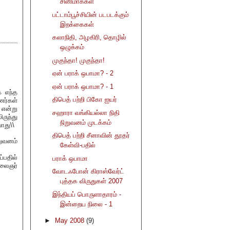
சினிமாக்கள்
பட்டாம்பூச்சியின் படபடக்கும்
இறக்கைகள்
கலாநிதி, அழகிரி, தொழில்
ஒழுக்கம்
முகுந்தா! முகுந்தா!
ஏன் பராக் ஒபாமா? - 2
ஏன் பராக் ஒபாமா? - 1
க எந்த
திபெத் பற்றி பிகோ ஐயர்
ணர்கள்
 என்று
சஹாரா வங்கியல்லா நிதி
ுந்து
நிறுவனம் முடக்கம்
ாது\\
திபெத் பற்றி சீனாவின் தூதர்
றுவனம்
கேள்வி-பதில்
பதில்
பராக் ஒபாமா
லைஞர்
வோடஃபோன் கிராஸ்வேர்ட்
புத்தக விருதுகள் 2007
இந்தியப் பொருளாதாரம் -
இன்றைய நிலை - 1
►
May 2008
(9)