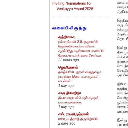
பலமாக
Inviting Nominations for
வளரவிட
Venkayya Award 2026
ஆகியவற
இந்திய
வருடங்
வலையிலிருந்து
உள்ளது
அரசிய
ஒத்திசைவு...
தொடங்
நல்லதங்காள் 2.0: ஒருமாதிரி
ஜென்-ஸீக்களுக்காகவென
இன்று
ஆரம்பித்து வழக்கமான பாணியில்
தினமு
போஸ்ட்-மாடர்ன் கதை சொல்லல்
அவ்வளவ
22 hours ago
தூரதர்
செயற்க
ஜெயமோகன்
தொழில்
தமிழ்விக்கி- தூரன் விருதுவிழா-
டிரான்
நாதஸ்வர இசை .கலைஞர்கள்,
பாடல்கள்.
ஜியோ ஸ
1 day ago
சுற்றி
செயற்க
சாரு நிவேதிதா
போன்ற
தியாகராஜா: ஸ்பெஷல் எடிஷன்:
பூமியி
மாணவர்களுக்கு
வகை ச
1 day ago
டிரான்
எஸ். ராமகிருஷ்ணன்
ஈரோடு புத்தகத் திருவிழாவில்
இன்று 
2 days ago
டாடாவி