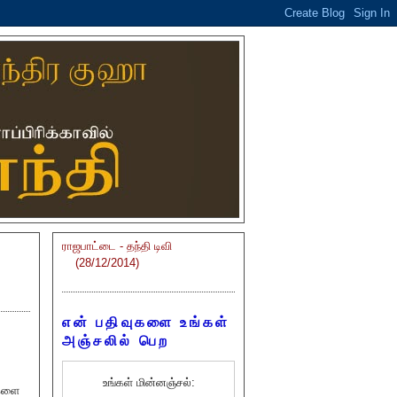
ராஜபாட்டை - தந்தி டிவி
(28/12/2014)
என் பதிவுகளை உங்கள்
அஞ்சலில் பெற
உங்கள் மின்னஞ்சல்:
ுகளை