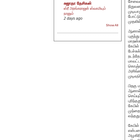
சேவையை
சுஜாதா தேசிகன்
நிறுவன
ஸ்ரீ அரங்கராஜன் ஸ்வாமியும்
முடியா
நானும்
போட்டு
2 days ago
முதலில
Show All
ஆனால்
புகுந்
மாறன்க
கேபிள
பேச்சு
நடந்தே
மாவட்
கொஞ்சம
அசிங்க
முடிவு
பிறகு
ஆனால்
செய்யு
புரிந்
கேபிள
முந்தை
வந்தது
கேபிள்
என்பதை
அழகிரி