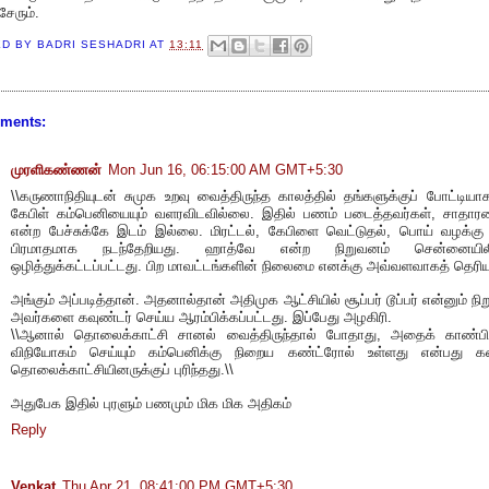
சேரும்.
ED BY
BADRI SESHADRI
AT
13:11
ments:
முரளிகண்ணன்
Mon Jun 16, 06:15:00 AM GMT+5:30
\\கருணாநிதியுடன் சுமுக உறவு வைத்திருந்த காலத்தில் தங்களுக்குப் போட்டியா
கேபிள் கம்பெனியையும் வளரவிடவில்லை. இதில் பணம் படைத்தவர்கள், சாதார
என்ற பேச்சுக்கே இடம் இல்லை. மிரட்டல், கேபிளை வெட்டுதல், பொய் வழக்கு
பிரமாதமாக நடந்தேறியது. ஹாத்வே என்ற நிறுவனம் சென்னையிலிர
ஒழித்துக்கட்டப்பட்டது. பிற மாவட்டங்களின் நிலைமை எனக்கு அவ்வளவாகத் தெரிய
அங்கும் அப்படித்தான். அதனால்தான் அதிமுக ஆட்சியில் சூப்பர் டூப்பர் என்னும் நி
அவர்களை கவுண்டர் செய்ய ஆரம்பிக்கப்பட்டது. இப்பேது அழகிரி.
\\ஆனால் தொலைக்காட்சி சானல் வைத்திருந்தால் போதாது, அதைக் காண்பிப்
விநியோகம் செய்யும் கம்பெனிக்கு நிறைய கண்ட்ரோல் உள்ளது என்பது க
தொலைக்காட்சியினருக்குப் புரிந்தது.\\
அதுபேக இதில் புரளும் பணமும் மிக மிக அதிகம்
Reply
Venkat
Thu Apr 21, 08:41:00 PM GMT+5:30