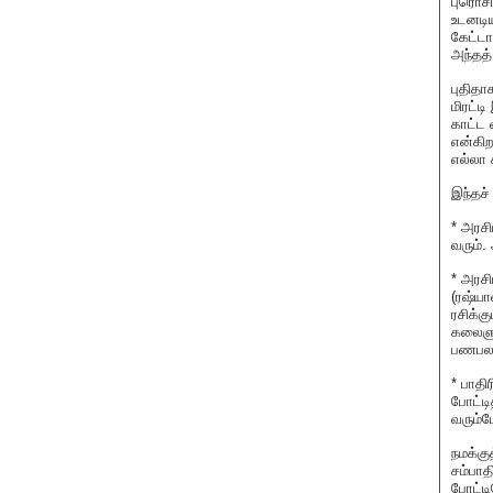
புரொசி
உடனடிய
கேட்டா
அந்தத்
புதிதா
மிரட்ட
காட்ட 
என்கிற
எல்லா 
இந்தச்
* அரச
வரும்.
* அரசி
(ரஷ்யா
ரசிக்க
கலைஞர
பணபலமு
* பாதி
போட்டி
வரும்ப
நமக்க
சம்பாத
போட்டி