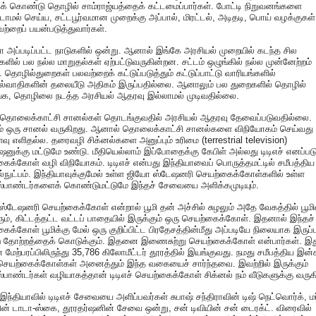
க் கொண்டு தொழில் சாம்ராஜ்யத்தைக் கட்டமைப்பார்கள். போட்டி நிறுவனங்களை
ாமல் செய்ய, சட்டபூர்வமான முறைக்கு அப்பால், மிரட்டல், அடிதடி, பொய் வழக்குகள்
்றைப் பயன்படுத்துவார்கள்.
ா அப்படிப்பட்ட நாடுகளில் ஒன்று. ஆனால் இங்கே அரசியல் முறையில் கடந்த சில
களில் பல நல்ல மாறுதல்கள் ஏற்பட்டுவருகின்றன. சட்டம் ஒழுங்கில் நல்ல முன்னேற்றம்
. தொழில்துறைகள் பலவற்றைக் கட்டுப்படுத்தும் கட்டுப்பாட்டு வாரியங்களில்
ல்வாதிகளின் தலையீடு அதிகம் இருப்பதில்லை. ஆனாலும் பல துறைகளில் தொழில்
க, தொழிலை நடத்த அரசியல் ஆதரவு இல்லாமல் முடிவதில்லை.
 தொலைக்காட்சி சானல்கள் தொடங்குவதில் அரசியல் ஆதரவு தேவைப்படுவதில்லை.
ம் ஒரு சானல் வருகிறது. ஆனால் தொலைக்காட்சி சானல்களை விநியோகம் செய்வது
ு எளிதல்ல. தரைவழி சிக்னல்களை அனுப்பும் உரிமை (terrestrial television)
ஷனுக்கு மட்டுமே உண்டு. மீதியெல்லாம் இப்போதைக்கு கேபிள் அல்லது டிடிஎச் எனப்படு
ைக்கோள் வழி விநியோகம். டிடிஎச் என்பது இந்தியாவைப் பொருத்தமட்டில் சமீபத்திய
நுட்பம். இந்தியாவுக்குமேல் உள்ள ஜியோ ஸ்டேஷனரி செயற்கைக்கோள்களில் உள்ள
ஸ்பாண்டர்களைக் கொண்டுமட்டுமே இந்தச் சேவையை அளிக்கமுடியும்.
்டேஷனரி செயற்கைக்கோள் என்றால் பூமி தன் அச்சில் சுழலும் அதே வேகத்தில் பூம
வரும், கிட்டத்தட்ட வட்டப் பாதையில் இருக்கும் ஒரு செயற்கைக்கோள். இதனால் இந்தச்
ைக்கோள் பூமிக்கு மேல் ஒரு குறிப்பிட்ட பிரதேசத்தின்மீது அப்படியே நிலையாக இருப
 தோற்றத்தைக் கொடுக்கும். இதனை இணைசுற்று செயற்கைக்கோள் என்பார்கள். இத
ன் மேற்பரப்பிலிருந்து 35,786 கிலோமீட்டர் தூரத்தில் இயங்குவது. நமது சமீபத்திய இன்
ெயற்கைக்கோள்கள் அனைத்தும் இந்த வகையைச் சார்ந்தவை. இவற்றில் இருக்கும்
ஸ்பாண்டர்கள் வழியாகத்தான் டிடிஎச் செயற்கைக்கோள் சிக்னல் நம் வீடுகளுக்கு வருக
இந்தியாவில் டிடிஎச் சேவையை அளிப்பவர்கள் சுபாஷ் சந்திராவின் டிஷ் நெட்வொர்க், மர
ன் டாடா-ஸ்கை, தூரதர்ஷனின் சேவை ஒன்று, சன் டிவியின் சன் டைரக்ட். விரைவில்