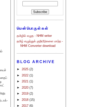
மென்பொருள்கள்
தமிழில் எழுத - NHM writer
தமிழ் எழுத்துக் குறியீடுகளை மாற்ற -
NHM Converter download
ம்
BLOG ARCHIVE
►
2025
(2)
ியைச்
►
2022
(1)
்பதைப்
►
2021
(1)
ு
சாட்
►
2020
(7)
ிறது.
►
2019
(2)
►
2018
(15)
்டாக்-
►
2017
(6)