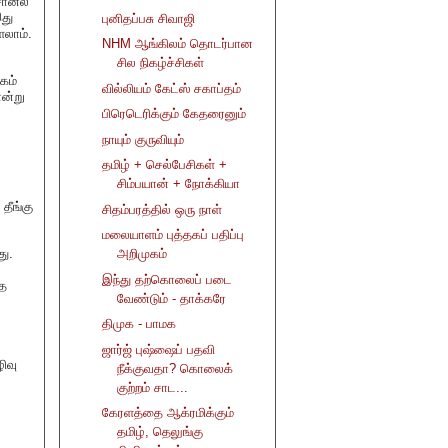
சானல்
இது
புனிதப்பசு சிவாஜி
ளலாம்.
NHM ஆங்கிலம் தொடர்பான
சில நிகழ்ச்சிகள்
கம்
வில்லியம் கேட்ஸ் சகாப்தம்
என்று
பிரெடெரிக்கும் கேதரைனும்
நாயும் குருவியும்
தமிழ் + செல்பேசிகள் +
சிம்பயான் + நோக்கியா
தீங்கு
சிதம்பரத்தில் ஒரு நாள்
மலையாளம் புத்தகப் பதிப்பு
து.
அறிமுகம்
இந்து தற்கொலைப் படை
்த
வேண்டும் - தாக்கரே
.
திமுக - பாமக
ஜார்ஜ் புஷ்ஷைப் பதவி
ிவு
நீக்குவதா? கொலைக்
குற்றம் சாட...
கேரளத்தை ஆக்ரமிக்கும்
தமிழ், தெலுங்கு