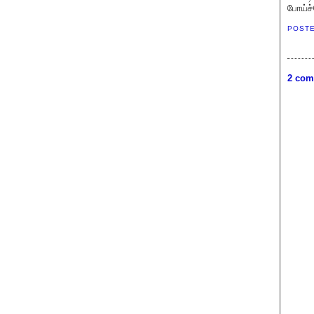
போய்ச்
POST
2 com