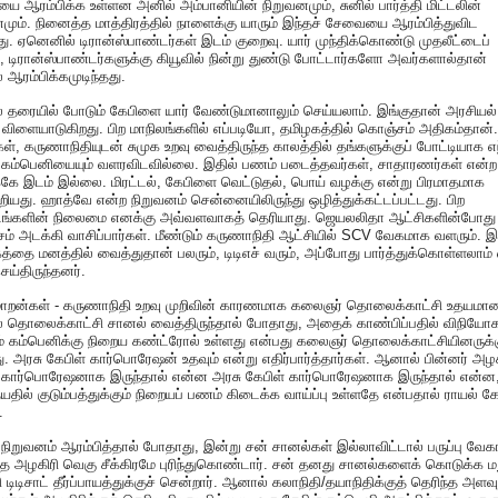
 ஆரம்பிக்க உள்ளன அனில் அம்பானியின் நிறுவனமும், சுனில் பார்த்தி மிட்டலின்
மும். நினைத்த மாத்திரத்தில் நாளைக்கு யாரும் இந்தச் சேவையை ஆரம்பித்துவிட
து. ஏனெனில் டிரான்ஸ்பாண்டர்கள் இடம் குறைவு. யார் முந்திக்கொண்டு முதலீட்டைப்
, டிரான்ஸ்பாண்டர்களுக்கு கியூவில் நின்று துண்டு போட்டார்களோ அவர்களால்தான்
் ஆரம்பிக்கமுடிந்தது.
 தரையில் போடும் கேபிளை யார் வேண்டுமானாலும் செய்யலாம். இங்குதான் அரசியல்
து விளையாடுகிறது. பிற மாநிலங்களில் எப்படியோ, தமிழகத்தில் கொஞ்சம் அதிகம்தான்.
ள், கருணாநிதியுடன் சுமுக உறவு வைத்திருந்த காலத்தில் தங்களுக்குப் போட்டியாக எ
் கம்பெனியையும் வளரவிடவில்லை. இதில் பணம் படைத்தவர்கள், சாதாரணர்கள் என்ற
க்கே இடம் இல்லை. மிரட்டல், கேபிளை வெட்டுதல், பொய் வழக்கு என்று பிரமாதமாக
றியது. ஹாத்வே என்ற நிறுவனம் சென்னையிலிருந்து ஒழித்துக்கட்டப்பட்டது. பிற
டங்களின் நிலைமை எனக்கு அவ்வளவாகத் தெரியாது. ஜெயலலிதா ஆட்சிகளின்போது
் அடக்கி வாசிப்பார்கள். மீண்டும் கருணாநிதி ஆட்சியில் SCV வேகமாக வளரும். இ
த்தை மனத்தில் வைத்துதான் பலரும், டிடிஎச் வரும், அப்போது பார்த்துக்கொள்ளலாம்
செய்திருந்தனர்.
 மாறன்கள் - கருணாநிதி உறவு முறிவின் காரணமாக கலைஞர் தொலைக்காட்சி உதயமான
 தொலைக்காட்சி சானல் வைத்திருந்தால் போதாது, அதைக் காண்பிப்பதில் விநியோக
ம் கம்பெனிக்கு நிறைய கண்ட்ரோல் உள்ளது என்பது கலைஞர் தொலைக்காட்சியினருக்க
தது. அரசு கேபிள் கார்பொரேஷன் உதவும் என்று எதிர்பார்த்தார்கள். ஆனால் பின்னர் அழக
் கார்பொரேஷனாக இருந்தால் என்ன அரசு கேபிள் கார்பொரேஷனாக இருந்தால் என்ன
யதில் குடும்பத்துக்கும் நிறையப் பணம் கிடைக்க வாய்ப்பு உள்ளதே என்பதால் ராயல் கே
.
 நிறுவனம் ஆரம்பித்தால் போதாது, இன்று சன் சானல்கள் இல்லாவிட்டால் பருப்பு வேக
 அழகிரி வெகு சீக்கிரமே புரிந்துகொண்டார். சன் தனது சானல்களைக் கொடுக்க ம
 டிடிசாட் தீர்ப்பாயத்துக்குச் சென்றார். ஆனால் கலாநிதி/தயாநிதிக்குத் தெரிந்த அளவ