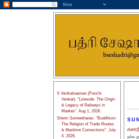
S Venkatraaman (Poochi
Venkat). "Lineside: The Origin
& Legacy of Railways in
Madras". Aug 1, 2026.
Sherin Someetharan. "Buddhism:
SUN
The Religion of Trade Routes
கலாந
& Maritime Connections". July
4, 2026.
நல்ல 