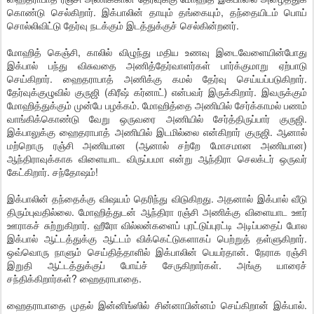
கொண்டு செல்கிறார். இக்பாலின் தாயும் தங்கையும், தந்தையிடம் பொய்
சொல்லிவிட்டு தேர்வு நடக்கும் இடத்துக்குச் செல்கின்றனர்.
மோஹித் கெஞ்சி, காலில் விழுந்து மதிய உணவு இடைவேளையின்போது
இக்பால் பந்து விசுவதை அணித்தேர்வாளர்கள் பார்க்குமாறு ஏற்பாடு
செய்கிறார். ஹைதராபாத் அணிக்கு கமல் தேர்வு செய்யப்படுகிறார்.
தேர்வுக்குழுவில் குருஜி (கிரீஷ் கர்னாட்) என்பவர் இருக்கிறார். இவருக்கும்
மோஹித்துக்கும் முன்பே பழக்கம். மோஹித்தை அணியில் சேர்க்காமல் பணம்
வாங்கிக்கொண்டு வேறு ஒருவரை அணியில் சேர்த்திருப்பார் குருஜி.
இக்பாலுக்கு ஹைதராபாத் அணியில் இடமில்லை என்கிறார் குருஜி. ஆனால்
மற்றொரு ரஞ்சி அணியான (ஆனால் சற்றே மோசமான அணியான)
ஆந்திராவுக்காக விளையாட விருப்பமா என்று ஆந்திரா செலக்டர் ஒருவர்
கேட்கிறார். சந்தோஷம்!
இக்பாலின் தந்தைக்கு விஷயம் தெரிந்து விடுகிறது. அதனால் இக்பால் வீடு
திரும்புவதில்லை. மோஹித்துடன் ஆந்திரா ரஞ்சி அணிக்கு விளையாட ஊர்
ஊராகச் சுற்றுகிறார். ஹீரோ வில்லன்களைப் புரட்டுப்புரட்டி அடிப்பதைப் போல
இக்பால் ஆட்டத்துக்கு ஆட்டம் விக்கெட்டுகளாகப் பெற்றுத் தள்ளுகிறார்.
ஒவ்வொரு நாளும் செய்தித்தாளில் இக்பாலின் பெயர்தான். நேராக ரஞ்சி
இறுதி ஆட்டத்துக்குப் போய்ச் சேருகிறார்கள். அங்கு யாரைச்
சந்திக்கிறார்கள்? ஹைதராபாதை.
ஹைதராபாதை முதல் இன்னிங்ஸில் சின்னாபின்னம் செய்கிறான் இக்பால்.