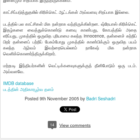
இன்னமும் சிறப்பாக இருந்திருக்கலாம்.
காட்சிப்படுத்துதலில் கிரிக்கெட் ஆட்டங்கள் அவ்வளவு சிறப்பாக இல்லை.
படத்தில் பல காட்சிகள் மிக நன்றாக வந்திருக்கின்றன. ஷ்ரேயாஸ் கிரிக்கெட்
இதழ்களை வைத்துக்கொண்டு கனவு காண்பது, கோபத்தில் அதை
எரிப்பது, முகத்தில் ஒருவித புரியாமை கலந்த innocence, தன்னைச் சுற்றிப்
பிறர் தன்னைப் பற்றிப் பேசும்போது முகத்தில் காண்பிக்கும் ஒருவித பயம்
கலந்த ஆர்வம் இவற்றையெல்லாம் நாகேஷ் மிக நன்றாக
வெளிக்கொணர்ந்திருக்கிறார்.
மற்றபடி இந்தியர்களின் வெட்டிக்கனவுகளுக்குத் தீனிபோடும் ஒரு படம்.
அவ்வளவே.
IMDB database
படத்தின் அதிகாரபூர்வ தளம்
Posted
9th November 2005
by
Badri Seshadri
14
View comments