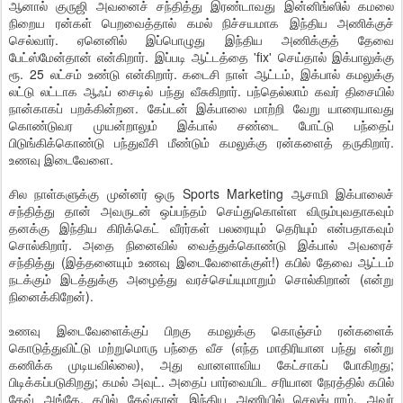
ஆனால் குருஜி அவனைச் சந்தித்து இரண்டாவது இன்னிங்ஸில் கமலை
நிறைய ரன்கள் பெறவைத்தால் கமல் நிச்சயமாக இந்திய அணிக்குச்
செல்வார். ஏனெனில் இப்பொழுது இந்திய அணிக்குத் தேவை
பேட்ஸ்மேன்தான் என்கிறார். இப்படி ஆட்டத்தை 'fix' செய்தால் இக்பாலுக்கு
ரூ. 25 லட்சம் உண்டு என்கிறார். கடைசி நாள் ஆட்டம், இக்பால் கமலுக்கு
லட்டு லட்டாக ஆஃப் சைடில் பந்து வீசுகிறார். பந்தெல்லாம் கவர் திசையில்
நான்காகப் பறக்கின்றன. கேப்டன் இக்பாலை மாற்றி வேறு யாரையாவது
கொண்டுவர முயன்றாலும் இக்பால் சண்டை போட்டு பந்தைப்
பிடுங்கிக்கொண்டு பந்துவீசி மீண்டும் கமலுக்கு ரன்களைத் தருகிறார்.
உணவு இடைவேளை.
சில நாள்களுக்கு முன்னர் ஒரு Sports Marketing ஆசாமி இக்பாலைச்
சந்தித்து தான் அவருடன் ஒப்பந்தம் செய்துகொள்ள விரும்புவதாகவும்
தனக்கு இந்திய கிரிக்கெட் வீரர்கள் பலரையும் தெரியும் என்பதாகவும்
சொல்கிறார். அதை நினைவில் வைத்துக்கொண்டு இக்பால் அவரைச்
சந்தித்து (இத்தனையும் உணவு இடைவேளைக்குள்!) கபில் தேவை ஆட்டம்
நடக்கும் இடத்துக்கு அழைத்து வரச்செய்யுமாறும் சொல்கிறான் (என்று
நினைக்கிறேன்).
உணவு இடைவேளைக்குப் பிறகு கமலுக்கு கொஞ்சம் ரன்களைக்
கொடுத்துவிட்டு மற்றுமொரு பந்தை வீச (எந்த மாதிரியான பந்து என்று
கணிக்க முடியவில்லை), அது வானளாவிய கேட்சாகப் போகிறது;
பிடிக்கப்படுகிறது; கமல் அவுட். அதைப் பார்வையிட சரியான நேரத்தில் கபில்
தேவ் அங்கே. கபில் தேவ்தான் இந்திய அணியில் செலக்டராம். அவர்