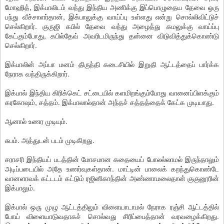
மோஹித், இக்பாலிடம் வந்து இந்திய அணிக்கு இப்பொழுதைய தேவை ஒரு
பந்து வீச்சாளர்தான், இக்பாலுக்கு வாய்ப்பு உள்ளது என்று சொல்லிவிட்டுச்
செல்கிறார். குருஜி கபில் தேவை வந்து அழைத்து கமலுக்கு வாய்ப்பு
கேட்கும்போது, கபில்தேவ் அவரிடமிருந்து தன்னை விடுவித்துக்கொண்டு
செல்கிறார்.
இக்பாலின் அப்பா மனம் திருந்தி கடைசியில் இறுதி ஆட்டத்தைப் பார்க்க
நேராக வந்திருக்கிறார்.
இக்பால் இந்திய கிரிக்கெட் சட்டையில் களமிறங்கும்போது வானைப்பிளக்கும்
கரகோஷம், சத்தம். இக்பாலால்தான் அந்தச் சத்தத்தைக் கேட்க முடியாது.
ஆனால் உணர முடியும்.
சுபம். அத்துடன் படம் முடிகிறது.
சராசரி இந்தியப் படத்தின் மோசமான கதையைப் போலல்லாமல் இருந்தாலும்
அடிப்படையில் அதே உணர்வுகள்தான். மாட்டின் பாலைக் கறந்துகொண்டே
வானளாவக் கட்டடம் கட்டும் ரஜினிகாந்தின் அண்ணாமலைதான் குகுனூரின்
இக்பாலும்.
இக்பால் ஒரு முழு ஆட்டத்திலும் விளையாடாமல் நேராக ரஞ்சி ஆட்டத்தில்
போய் விளையாடுவதாகச் சொல்வது சிரிப்பைத்தான் வரவழைக்கிறது.