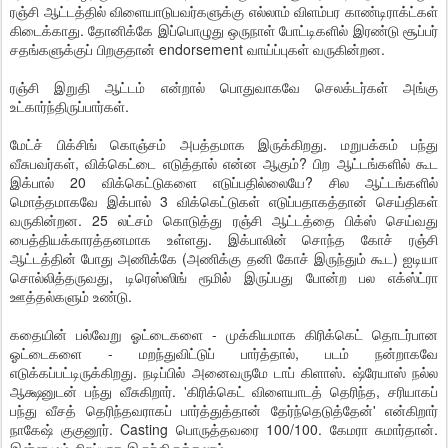
ரஞ்சி ஆட்டத்தில் விளையாடுபவர்களுக்கு எல்லாம் விளம்பர காண்டிராக்ட்கள்
கிடைக்காது. தோனிக்கே இப்பொழுது ஒருநாள் போட்டிகளில் இரண்டு சூப்பர்
சதங்களுக்குப் பிறகுதான் endorsement வாய்ப்புகள் வருகின்றன.
ரஞ்சி இறுதி ஆட்டம் என்றால் பொதுவாகவே செலக்டர்கள் அங்கு
உட்கார்ந்திருப்பார்கள்.
மேட்ச் பிக்சிங் கொஞ்சம் அபத்தமாக இருக்கிறது. மறுபக்கம் பந்து
வீசுபவர்கள், விக்கெட்டை எடுத்தால் என்ன ஆகும்? பிற ஆட்டங்களில் கூட
இக்பால் 20 விக்கெட்டுகளை எடுப்பதில்லையே? சில ஆட்டங்களில்
மொத்தமாகவே இக்பால் 3 விக்கெட்டுகள் எடுப்பதாகத்தான் செய்திகள்
வருகின்றன. 25 லட்சம் கொடுத்து ரஞ்சி ஆட்டத்தை பிக்ஸ் செய்வது
பைத்தியக்காரத்தனமாக உள்ளது. இக்பாலின் சொந்த கோச் ரஞ்சி
ஆட்டத்தின் போது அணிக்கே (அணிக்கு தனி கோச் இருந்தும் கூட) ஐடியா
சொல்லித்தருவது, டிரெஸ்ஸிங் ரூமில் இருப்பது போன்ற பல எக்ஸ்ட்ரா
ஊத்தல்களும் உண்டு.
கதையின் பல்வேறு ஓட்டைகளை - முக்கியமாக கிரிக்கெட் தொடர்பான
ஓட்டைகளை - மறந்துவிட்டுப் பார்த்தால், படம் நன்றாகவே
எடுக்கப்பட்டிருக்கிறது. நடிப்பில் அனைவருமே டாப் கிளாஸ். ஷ்ரேயாஸ் நல்ல
ஆக்ஷனுடன் பந்து வீசுகிறார். 'கிரிக்கெட் விளையாடத் தெரிந்த, சரியாகப்
பந்து வீசத் தெரிந்தவராகப் பார்த்துத்தான் தேர்ந்தெடுத்தேன்' என்கிறார்
நாகேஷ் குகுனூர். Casting பொருத்தவரை 100/100. கேமரா சுமார்தான்.