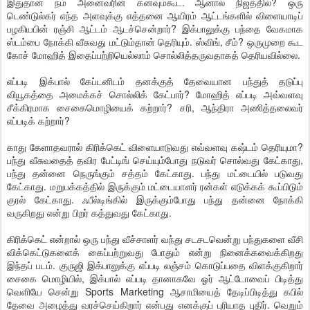
இதுதான் நம் அனைவரின் கனவும்கூட. ஆனால் நிஜத்தில்? ஒரு
டெண்டுல்கர் எந்த அளவுக்கு எத்தனை ஆயிரம் ஆட்டங்களில் விளையாடிப்
பழகியபின் ரஞ்சி ஆட்டம் ஆடச்சென்றார்? இக்பாலுக்கு பந்தை வேகமாக
ஸ்டம்பை நோக்கி வீசுவது மட்டும்தான் தெரியும். ஸ்விங், சீம்? ஒருமுறை கூட
கோச் மோஹித் இதைப்பற்றியெல்லாம் சொல்லித்தருவதாகத் தெரியவில்லை.
எப்படி இக்பால் கேப்டனிடம் தனக்குத் தேவையான பந்துத் தடுப்பு
வியூகத்தை அமைக்கச் சொல்லிக் கேட்பார்? மோஹித் எப்படி அவ்வளவு
சீக்கிரமாக சைகைமொழியைக் கற்றார்? சரி, ஆந்திரா அணித்தலைவர்
எப்படிக் கற்றார்?
காது கேளாதவரால் கிரிக்கெட் விளையாடுவது எவ்வளவு கஷ்டம் தெரியுமா?
பந்து வீசுவதைத் தவிர பேட்டிங் செய்யும்போது நடுவர் சொல்வது கேட்காது,
பந்து தன்னை நெருங்கும் சத்தம் கேட்காது. பந்து மட்டையில் படுவது
கேட்காது. மறுபக்கத்தில் இருக்கும் மட்டையாளர் ரன்கள் எடுக்கக் கூப்பிடும்
குரல் கேட்காது. ஃபீல்டிங்கில் இருக்கும்போது பந்து தன்னை நோக்கி
வருகிறது என்று பிறர் கத்துவது கேட்காது.
கிரிக்கெட் என்றால் ஒரு பந்து வீச்சாளர் வந்து சடசடவென்று பந்துகளை வீசி
விக்கெட்டுகளைக் கைப்பற்றுவது போதும் என்று நினைக்கவைக்கிறது
இந்தப் படம். குருஜி இக்பாலுக்கு எப்படி லஞ்சம் கொடுப்பதை விளக்குகிறார்
சைகை மொழியில், இக்பால் எப்படி தானாகவே ஓர் ஆட்டோவைப் பிடித்து
வெளியே சென்று Sports Marketing ஆசாமியைத் தேடிப்பிடித்து கபில்
தேவை அழைத்து வரச்செய்கிறார் என்பது எனக்குப் புரியாத புதிர். வெறும்