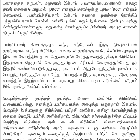
பணத்தைத் தருபவர். அதனால் இக்பால் வெளியேற்றப்படுகிறான். கதீஜா
தான் சைகை மொழியில் "pace" என்னும் சொல்லுக்கு பதில் "face" என்னும்
சொல்லைப் பயன்படுத்தியதால் இக்பால் தவறாக முகத்தை நோக்கிப்
பந்துவீசியதாகச் சொல்லி மன்னிப்பு கேட்டாலும் இக்பாலை இனியும் அங்கு
சேர்த்துக்கொள்ள முடியாது என்று கோச் முடிவெடுக்கிறார். அவரது கைகள்
திருகப்பட்டிருக்கின்றன.
பயிற்சியாளர் கிடைத்ததும் வந்த சந்தோஷம் இந்த நிகழ்ச்சியால்
முற்றிலுமாக வடிந்து விடுகிறது. கனவுகள் முறிந்ததால் தோல்வியில் துவளும்
இக்பால் கோபத்தில் தான் அதுவரையில் சேர்த்துவைத்திருக்கும் கிரிக்கெட்
இதழ்களை நெருப்பில் கொளுத்துகிறான். அப்படிக் கொளுத்தும்போது ஓர்
இதழில் கண்ணில் படுகிறது ஒரு புகைப்படம். அது மோஹித்தின் புகைப்படம்.
மோஹித் (நசீருத்தீன் ஷா) அந்த கிராமத்தில் இருக்கும் குடிகாரர். அவர் ஒரு
காலத்தில் இதழ்களில் படம் வருமாறு விளையாடிய கிரிக்கெட் வீரரா?
இக்பாலுக்கு மீண்டும் நம்பிக்கை.
மோஹி்த்தைத் துரத்தத் துரத்தி, அவரை மீண்டும் கிரிக்கெட்
விளையாட்டுக்கு, தனக்குப் பயிற்சியளிக்க அழைத்து வருகிறான் இக்பால்.
மோஹித் இக்பாலுக்கு கிரிக்கெட் பயிற்சி அளிக்க, கதீஜா மோஹித்துக்கு
சைகை மொழிப் பயிற்சி அளிக்கிறாள். இக்பாலின் தந்தைக்கு இந்த விஷயம்
தெரிந்து விடுகிறது. தன் பையன் கிரிக்கெட் விளையாடுவதைக்
கடுமையாக எதிர்க்கிறார் அவர். அவனுடைய புது ஷூவை நெருப்பில்
போடுகிறார். ஆனாலும் அவருக்குத் தெரியாமல் பயிற்சி தொடருகிறது.
ஹைதராபாத் ரஞ்சி அணிக்கான தேர்வுக்கு மோஹித் இக்பாலை அழைத்துக்