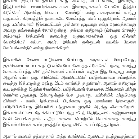
இக்பால் (ஷ்ரேயாஸ் தல்படே) காது கேளாத, வாய் பேசாத இளைஞர்.
இந்தியாவின் பல்லாயிரக்கணக்கான இளைஞர்களைப் போலவே இந்திய
கிரிக்கெட் அணிக்கு விளையாட வேண்டும் என்ற கனவுகளைச் சுமந்து
வருபவன். கிராமத்தில் தானாகவே வேகப்பந்து வீசப் பழகுகிறான். ஆனால்
ஒரு பயிற்சியாளர் இல்லாவிட்டால் முன்னேற முடியாது என்ற அளவுக்காவது
அவரது தங்கைக்குக் தோன்றுகிறது. தங்கை கதீஜாவும் (ஷ்வேதா பிரசாத்)
அம்மாவும் இக்பாலின் கனவுக்கு ஆதரவானவர்கள். ஒரு வில்லன்
வேண்டுமே? அப்பா. அவர், இக்பால் தன்னுடன் வயலில் வேலை
செய்யவேண்டும் என்று நினைக்கிறார்.
இக்பாலின் வேலை மாடுகளை மேய்ப்பது. எருமைகள் மேயும்போது,
குச்சிகளை ஸ்டம்பாக நட்டு எங்கேயோ கிடைத்த கிரிக்கெட் பந்தை வைத்து
வேகமாகப் பந்து வீசி குச்சிகளைச் சாய்ப்பான். கதீஜா இது போதாது என்று
அருகில் உள்ள ஒரு கிரிக்கெட் அகாடெமியின் பயிற்சியாளரை சம்மதிக்க
வைத்து இக்பாலுக்கு அங்கு இடம் வாங்கித் தருகிறாள். ஆனால் கதீஜாவும்
கூட உதவிக்கு இருக்க வேண்டும். பயிற்சியாளர் பேசுவதை இக்பாலால் புரிந்து
கொள்ள முடியாது. இக்பாலுக்கும் பேச முடியாது. பயிற்சியில் மற்றுமொரு
வில்லன் - கமல். இக்பாலைப் பிடிக்காத ஒரு பணக்கார இளைஞன்.
பயிற்சியின்போது இக்பாலின் பந்துகளை முதலில் அடித்து விளாசுகிறான்.
இக்பால் ஸ்ட்ம்பை நோக்கி மட்டுமே பந்து வீசத் தெரிந்தவன். கதீஜாவையும்
கேலி செய்கின்றான். கதீஜா சைகை மொழியில் சொன்னதை வைத்து
இக்பால் வில்லன் கமல் முகத்தில் பந்தை வீசிக் காயப்படுத்துகிறான்.
ஆனால் கமலின் தந்தைதான் அந்த கிரிக்கெட் ஆகடெமி நடத்துவதற்கான