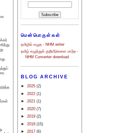
ுவர
மென்பொருள்கள்
்கர்
தமிழில் எழுத - NHM writer
ரித்து
று
தமிழ் எழுத்துக் குறியீடுகளை மாற்ற -
NHM Converter download
னது.
்துப்
ரை.
BLOG ARCHIVE
►
2025
(2)
அடுத்த
►
2022
(1)
ர்கள்
►
2021
(1)
►
2020
(7)
ோ
►
2019
(2)
►
2018
(15)
து
►
2017
(6)