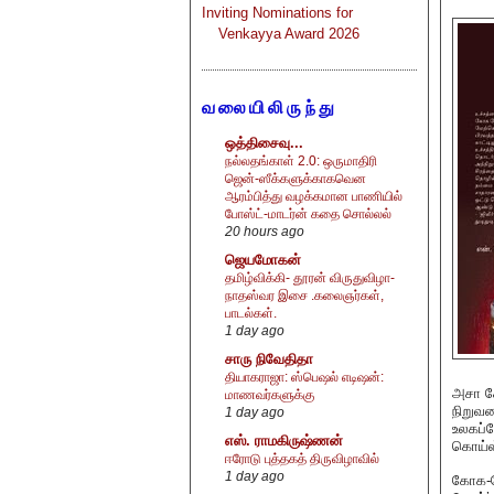
Inviting Nominations for
Venkayya Award 2026
வலையிலிருந்து
ஒத்திசைவு...
நல்லதங்காள் 2.0: ஒருமாதிரி
ஜென்-ஸீக்களுக்காகவென
ஆரம்பித்து வழக்கமான பாணியில்
போஸ்ட்-மாடர்ன் கதை சொல்லல்
20 hours ago
ஜெயமோகன்
தமிழ்விக்கி- தூரன் விருதுவிழா-
நாதஸ்வர இசை .கலைஞர்கள்,
பாடல்கள்.
1 day ago
சாரு நிவேதிதா
தியாகராஜா: ஸ்பெஷல் எடிஷன்:
அசா கே
மாணவர்களுக்கு
நிறுவ
1 day ago
உலகப்ப
எஸ். ராமகிருஷ்ணன்
கொய்ஸ்
ஈரோடு புத்தகத் திருவிழாவில்
1 day ago
கோக-கோ