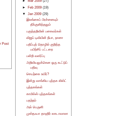
►
Mar 2009
(27)
►
Feb 2009
(19)
▼
Jan 2009
(29)
இலங்கைப் பிரச்னையும்
தீக்குளித்தலும்
பகுத்தறிவின் பகைவர்கள்
விஜய் டிவியின் நீயா, நானா
r Post
பதிப்புத் தொழில் குறித்த
பயிற்சிப் பட்டறை
பன்றி வளர்ப்பு
அறிவியலுக்கென ஒரு கூட்டுப்
பதிவு
செயற்கை உயிர்?
இன்று வாங்கிய புத்தக லிஸ்ட்
புத்தகங்கள்
காமிக்ஸ் புத்தகங்கள்
பதற்றம்
அல் பெருனி
முஸ்தஃபா தாஹிர் லகடாவாலா