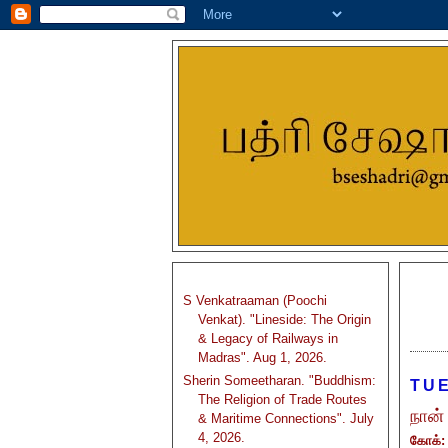
S Venkatraaman (Poochi
Venkat). "Lineside: The Origin
& Legacy of Railways in
Madras". Aug 1, 2026.
Sherin Someetharan. "Buddhism:
TUE
The Religion of Trade Routes
நான்
& Maritime Connections". July
4, 2026.
கோக்: 