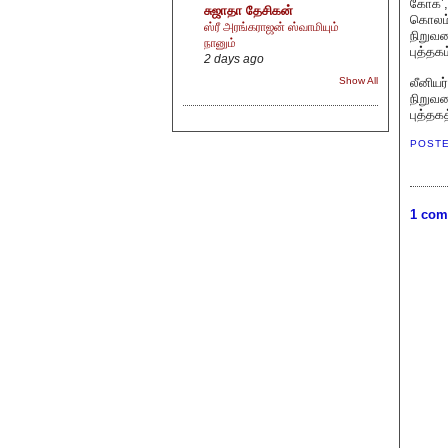
கோக்’,
சுஜாதா தேசிகன்
கொலம்ப
ஸ்ரீ அரங்கராஜன் ஸ்வாமியும்
நிறுவன
நானும்
புத்தகம
2 days ago
லீனியர
Show All
நிறுவன
புத்த
POST
1 com