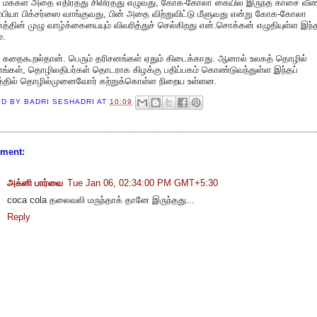
 மக்கள் அதை எதிர்த்து சிலிர்த்து எழுவது, கோக-கோலா கையில் இருந்த காசை வீண
ியா பிக்சர்ஸை வாங்குவது, பின் அதை விற்றுவிட்டு மீளுவது என்று கோக-கோலா
த்தின் முழு வாழ்க்கையையும் விவரித்துச் செல்கிறது என்.சொக்கன் எழுதியுள்ள இந்த
்.
் கதைகூறல்தான். பெரும் தரிசனங்கள் ஏதும் கிடைக்காது. ஆனால் உலகத் தொழில்
ங்கள், தொழிலதிபர்கள் தொடராக கிழக்கு பதிப்பகம் கொண்டுவந்துள்ள இந்தப்
கத்தில் தொழில்முனைவோர் கற்றுக்கொள்ள நிறைய உள்ளன.
ED BY
BADRI SESHADRI
AT
10:09
ment:
அக்னி பார்வை
Tue Jan 06, 02:34:00 PM GMT+5:30
coca cola தலைவலி மருந்தாக் தானே இருந்தது...
Reply