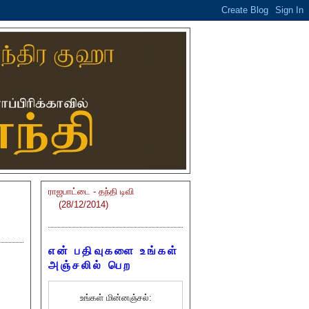
ராஜபாட்டை - தந்தி டிவி
(28/12/2014)
என் பதிவுகளை உங்கள்
அஞ்சலில் பெற
உங்கள் மின்னஞ்சல்: