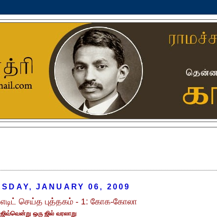
SDAY, JANUARY 06, 2009
 எடிட் செய்த புத்தகம் - 1: கோக-கோலா
ஜிவ்வென்று ஒரு ஜில் வரலாறு