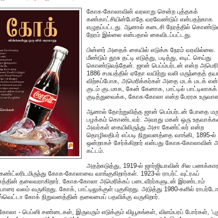
கோக-கோலாவின் வரலாறு சென்ற புத்தகக்
கண்காட்சியின்போதே வரவேண்டும் என்பதற்காக
எழுதப்பட்டது. ஆனால் கடைசி நேரத்தில் கொண்ட
நேரம் இல்லை என்பதால் கைவிடப்பட்டது.
பின்னர் அதைக் கையில் எடுக்க நேரம் வரவில்லை.
மீண்டும் தூசு தட்டி எடுத்து, படித்து, எடிட் செய்து
கொண்டுவந்தேன். ஜான் பெப்ம்பர்டன் என்ற அமெரிக
1886 சமயத்தில் ஏதோ வயிற்று வலி மருந்தைத் தயா
விற்கப்போக, அமெரிக்கர்கள் அதை மடக் மடக் என்
குடம் குடமாக, கேன் கேனாக, பாட்டில் பாட்டிலாகக்
குடித்துவைக்க, கோக-கோலா என்ற பேரரசு உருவா
ஆனால் தோற்றுவித்த ஜான் பெம்பர்டன் போதை மருந
பழக்கம் கொண்டவர். அவரது மகன் ஒரு உதவாக்க
அவர்கள் கையிலிருந்து அசா கேண்ட்லர் என்ற
தொழிலதிபர் எப்படி நிறுவனத்தை வாங்கி, 1895-ல்
ஒன்றாகச் சேர்க்கிறார் என்பது கோக-கோலாவின் 
கட்டம்.
அதற்கடுத்து, 1919-ல் ஜார்ஜியாவின் சில பணக்கார
ண்ட்லரிடமிருந்து கோக-கோலாவை வாங்குகிறார்கள். 1923-ல் ராபர்ட் வுட்ரஃப்
னத்தின் தலைவராகிறார். கோக-கோலா அமெரிக்கப் படைவீரர்களுடன் இரண்டாம்
ோரை வலம் வருகிறது. கோக், பாட்டிலுக்குள் புகுகிறது. அடுத்து 1980-களில் ராபர்ட
வெட்டா கோக் நிறுவனத்தின் தலைமைப் பதவிக்கு வருகிறார்.
லா - பெப்ஸி சண்டைகள், இருவரும் எடுக்கும் வியூகங்கள், விளம்பரப் போர்கள், ‘பு