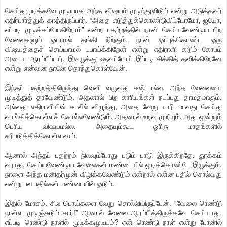
செய்துமுடிக்கவே முடியாத அந்த விஷயம் முடிந்துவிடும் என்று அடுத்தவர்
எதிர்பார்த்துக் காத்திருப்பார். “அதை எடுத்துக்கொண்டுவிட்டோமோ, ஐயோ,
எப்படி முடிக்கப்போகிறோம்” என்ற பதற்றத்தில் நான் செய்யவேண்டிய பிற
வேலைகளும் ஓடாமல் தங்கி நிற்கும். நான் ஒப்புக்கொண்ட ஒரு
விஷயத்தைச் செய்யாமல் டபாய்க்கிறேன் என்று எதிராளி கடும் கோபம்
அடைய ஆரம்பிப்பார். இவருக்கு உதவப்போய் இப்படி சிக்கித் தவிக்கிறேனே
என்று என்னை நானே நொந்துகொள்வேன்.
இந்தப் பதற்றத்திலிருந்து வெளி வருவது கஷ்டமல்ல. அந்த வேலையை
முடித்துத் தரவேண்டும். அதனால் பிற காரியங்கள் நடப்பது தாமதமாகும்.
அல்லது எதிராளியின் காலில் விழுந்து, அதை வேறு யாரிடமாவது செய்து
வாங்கிக்கொள்ளச் சொல்லவேண்டும். அதனால் உறவு முறியும். அது ஒன்றும்
பெரிய விஷயமல்ல. அதையும்கூட ஓரிரு மாதங்களில்
சரிபடுத்திக்கொள்ளலாம்.
ஆனால் அந்தப் பதற்றம் நிலவும்போது படும் பாடு இருக்கிறதே. தூக்கம்
வராது. செய்யவேண்டிய வேலைகள் மண்டையில் ஓடிக்கொண்டே இருக்கும்.
நாளை அந்த மனிதர்முன் விழிக்கவேண்டும் என்றால் என்ன பதில் சொல்வது
என்று பல பதில்கள் மண்டையில் ஓடும்.
இதில் மோசம், சில பொய்களை வேறு சொல்லியிருப்பேன். “வேலை ரெண்டு
நாள்ள முடிஞ்சுடும் சார்!” ஆனால் வேலை ஆரம்பித்திருக்கவே செய்யாது.
எப்படி ரெண்டு நாளில் முடிக்கமுடியும்? ஏன் ரெண்டு நாள் என்று போனில்