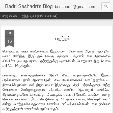
Badri Seshadri's Blog
bseshadri@gmail.com
ராஜபாட்டை - தந்தி டிவி (28/12/2014)
JAN
பதற்றம்
16
பொதுவாக, நான் சமநிலையில் இருப்பவன். டென்ஷன் ஆவது குறைவே.
மனம் சோர்ந்து இருப்பதும் வெகு குறைவே. ஆனால் சில நேரங்களில்
விவரிக்கமுடியாத அளவு பதற்றத்துக்கு ஆளாவேன். பொதுவாக இது வேலை
சார்ந்தே இருக்கும்.
பலருக்கும் வாக்குறுதிகளை அள்ளி வீசும் காரணத்தாலேயே இந்தப்
பிரச்னைக்கு நான் ஆளாகிறேன். சில வேலைகளைச் செய்துதரக்கூடிய
நிலையில் நானோ என் நிறுவனமோ இருக்காது. நேரப் பற்றாக்குறை. அந்த
செயலைச் செய்துதருவதால் எந்தவித வணிக ஆதாயமும் எனக்கோ
நிறுவனத்துக்கோ கிடையாது. ஆனாலும், எதிராளி கேட்டு, மாட்டேன் என்று
சொல்ல என் மனம் இடம் கொடுக்காது. “அதனால் என்ன, செய்துவிடலாம்”
என்று பொத்தாம்பொதுவாகச் சொல்லி மாட்டிக்கொள்வேன். சில நாள்கள்
கழித்துத்தான் உளைச்சல் ஆரம்பமாகும்.