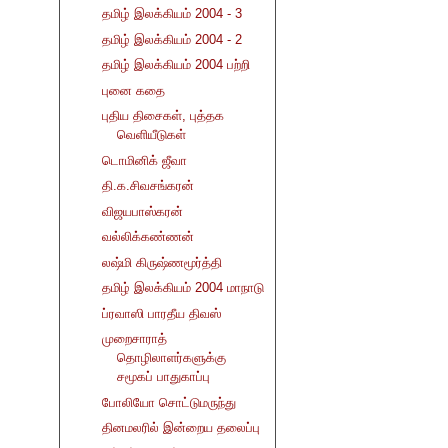
தமிழ் இலக்கியம் 2004 - 3
தமிழ் இலக்கியம் 2004 - 2
தமிழ் இலக்கியம் 2004 பற்றி
புனை கதை
புதிய திசைகள், புத்தக
வெளியீடுகள்
டொமினிக் ஜீவா
தி.க.சிவசங்கரன்
விஜயபாஸ்கரன்
வல்லிக்கண்ணன்
லஷ்மி கிருஷ்ணமூர்த்தி
தமிழ் இலக்கியம் 2004 மாநாடு
ப்ரவாஸி பாரதீய திவஸ்
முறைசாராத்
தொழிலாளர்களுக்கு
சமூகப் பாதுகாப்பு
போலியோ சொட்டுமருந்து
தினமலரில் இன்றைய தலைப்பு