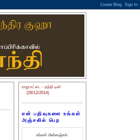
ராஜபாட்டை - தந்தி டிவி
(28/12/2014)
என் பதிவுகளை உங்கள்
அஞ்சலில் பெற
உங்கள் மின்னஞ்சல்: