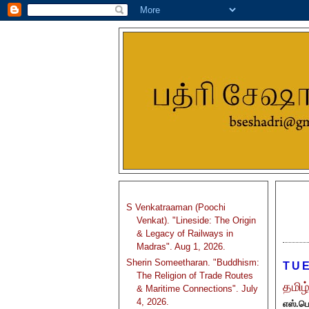
S Venkatraaman (Poochi
Venkat). "Lineside: The Origin
& Legacy of Railways in
Madras". Aug 1, 2026.
Sherin Someetharan. "Buddhism:
TUE
The Religion of Trade Routes
தமிழ
& Maritime Connections". July
4, 2026.
எஸ்.பொ