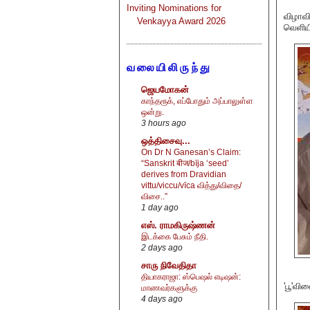
Inviting Nominations for
விழாவி
Venkayya Award 2026
வெளியி
வலையிலிருந்து
ஜெயமோகன்
காந்தரூக், எப்போதும் அப்பாலுள்ள
ஒன்று.
3 hours ago
ஒத்திசைவு...
On Dr N Ganesan’s Claim:
“Sanskrit बीज/bīja ‘seed’
derives from Dravidian
vittu/viccu/vīca வித்து/விதை/
விசை..”
1 day ago
எஸ். ராமகிருஷ்ணன்
இடக்கை பேசும் நீதி.
2 days ago
சாரு நிவேதிதா
தியாகராஜா: ஸ்பெஷல் எடிஷன்:
'பூ'வி
மாணவர்களுக்கு
4 days ago