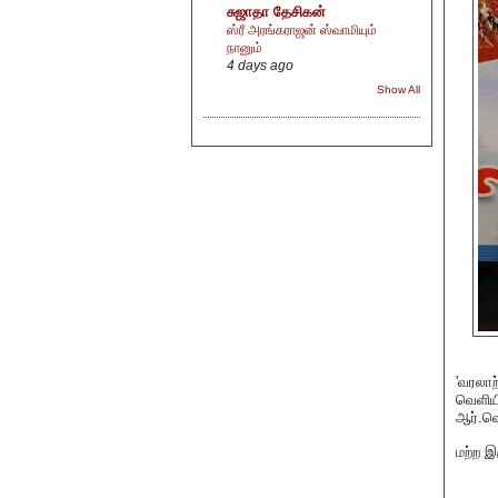
சுஜாதா தேசிகன்
ஸ்ரீ அரங்கராஜன் ஸ்வாமியும்
நானும்
4 days ago
Show All
'வரலா
வெளிய
ஆர்.வ
மற்ற இ