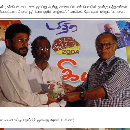
ன் முக்கியக் கட்டமாக ஞாயிறு அன்று காலையில் எஸ்.பொவின் நான்கு புத்தகங்கள்
டப்பட்டன. அவை 'பூ', 'வரலாற்றில் வாழ்தல்', 'நனவிடை தோய்தல்' மற்றும் 'பார்வை'.
னை வெளியிட்டு தோப்பில் முகமது மீரான் பேசினார்.