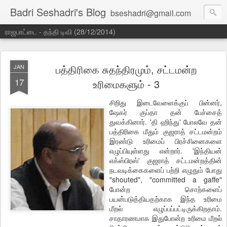
Badri Seshadri's Blog
bseshadri@gmail.com
ராஜபாட்டை - தந்தி டிவி (28/12/2014)
பத்திரிகை சுதந்திரமும், சட்டமன்ற
JAN
17
உரிமைகளும் - 3
சிறிது இடைவேளைக்குப் பின்னர்,
ஷேகர் குப்தா தன் பேச்சைத்
துவக்கினார். 'தி ஹிந்து' போலவே தன்
பத்திரிகை மீதும் குஜராத் சட்டமன்றம்
இரண்டு உரிமைப் பிரச்சினைகளை
எழுப்பியுள்ளது என்றார். 'இந்தியன்
எக்ஸ்பிரஸ்' குஜராத் சட்டமன்றத்தின்
நடவடிக்கைகளைப் பற்றி எழுதும் போது
"shouted", "committed a gaffe"
போன்ற சொற்களைப்
பயன்படுத்தியதற்காக இந்த உரிமை
மீறல் எழுப்பப்பட்டிருக்கிறதாம்.
சாதாரணமாக இதுபோன்ற உரிமை மீறல்