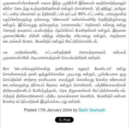
முதலமைச்சர்கள்தான் வரவர இந்த முதிர்ச்சி இல்லாமல் எதற்கெடுத்தாலும்
எரிச்ச அடைந்து கூத்தாடுகிறார்கள் என்றும் சொன்னார். 'தி ஹிந்து', தமிழக
சட்டமன்ற விவகாரம் நடந்திராவிட்டால் நாட்டில் 90% சட்டமன்ற, பாராளுமன்ற
உறுப்பினர்களுக்கு தங்களது 'உரிமைகள்' என்னவென்றே தெரிந்திருக்காது
என்றும், இப்பொழுது தங்களுக்கு 'வானளாவிய' அதிகாரம் உள்ளது என்று
அதைத் தவறாகப் பயன்படுத்த ஆரம்பிக்கப் போகிறார்கள் என்றும், இதனை
முளையிலேயே கிள்ளி எறிந்து விடுவதே சரியானது என்றும், அதற்காக
ஊடகங்கள் போராட வேண்டும் என்றும் கேட்டுக்கொண்டார்.
பல மாநிலங்களில், சட்டமன்றத்தின் அவைத்தலைவர் என்பவர்
முதலமைச்சரின் அடியாளாகத்தான் செயல்படுகிறார் என்றார்.
சோ 'ஊடகங்களுக்கென்று தனியுரிமை எதுவும் வேண்டாம்' என்று
சொன்னதைத் தான் ஒத்துக்கொள்ள முடியாது என்றும், முக்கியமாக ஒரு
செய்தியின் ஊற்றை ரகசியமாக வைத்துக் கொள்வது போன்ற உரிமைகள்
ஊடகங்களுக்கு நிச்சயம் தேவை என்றும் சொன்னார். பத்திரிகைகாரர்கள்
தீவிரவாதிகளிடம் பேசியிருந்தால், அரசு நிறுவனங்கள் கேட்டுக்கொண்டால்,
அந்தத் தீவிரவாதிகளைப் பற்றிய தகவல்களை வெளியிட வேண்டும் என்பன
போன்ற கட்டுப்பாடுகள் இருக்கக்கூடாது என்றார்.
Posted
17th January 2004
by
Badri Seshadri