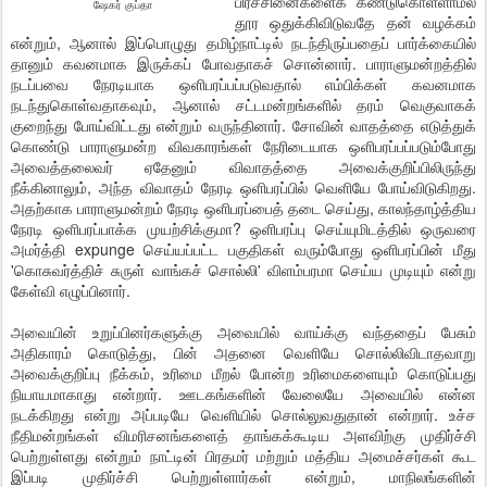
பிரச்சினைகளைக் கண்டுகொள்ளாமல்
ஷேகர் குப்தா
தூர ஒதுக்கிவிடுவதே தன் வழக்கம்
என்றும், ஆனால் இப்பொழுது தமிழ்நாட்டில் நடந்திருப்பதைப் பார்க்கையில்
தானும் கவனமாக இருக்கப் போவதாகச் சொன்னார். பாராளுமன்றத்தில்
நடப்பவை நேரடியாக ஒளிபரப்பப்படுவதால் எம்பிக்கள் கவனமாக
நடந்துகொள்வதாகவும், ஆனால் சட்டமன்றங்களில் தரம் வெகுவாகக்
குறைந்து போய்விட்டது என்றும் வருந்தினார். சோவின் வாதத்தை எடுத்துக்
கொண்டு பாராளுமன்ற விவகாரங்கள் நேரிடையாக ஒளிபரப்பப்படும்போது
அவைத்தலைவர் ஏதேனும் விவாதத்தை அவைக்குறிப்பிலிருந்து
நீக்கினாலும், அந்த விவாதம் நேரடி ஒளிபரப்பில் வெளியே போய்விடுகிறது.
அதற்காக பாராளுமன்றம் நேரடி ஒளிபரப்பைத் தடை செய்து, காலந்தாழ்த்திய
நேரடி ஒளிபரப்பாக்க முயற்சிக்குமா? ஒளிபரப்பு செய்யுமிடத்தில் ஒருவரை
அமர்த்தி expunge செய்யப்பட்ட பகுதிகள் வரும்போது ஒளிபரப்பின் மீது
'கொசுவர்த்திச் சுருள் வாங்கச் சொல்லி' விளம்பரமா செய்ய முடியும் என்று
கேள்வி எழுப்பினார்.
அவையின் உறுப்பினர்களுக்கு அவையில் வாய்க்கு வந்ததைப் பேசும்
அதிகாரம் கொடுத்து, பின் அதனை வெளியே சொல்லிவிடாதவாறு
அவைக்குறிப்பு நீக்கம், உரிமை மீறல் போன்ற உரிமைகளையும் கொடுப்பது
நியாயமாகாது என்றார். ஊடகங்களின் வேலையே அவையில் என்ன
நடக்கிறது என்று அப்படியே வெளியில் சொல்லுவதுதான் என்றார். உச்ச
நீதிமன்றங்கள் விமரிசனங்களைத் தாங்கக்கூடிய அளவிற்கு முதிர்ச்சி
பெற்றுள்ளது என்றும் நாட்டின் பிரதமர் மற்றும் மத்திய அமைச்சர்கள் கூட
இப்படி முதிர்ச்சி பெற்றுள்ளார்கள் என்றும், மாநிலங்களின்