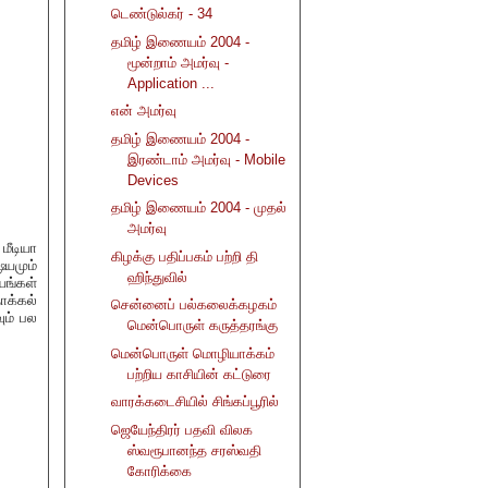
டெண்டுல்கர் - 34
தமிழ் இணையம் 2004 -
மூன்றாம் அமர்வு -
Application ...
என் அமர்வு
தமிழ் இணையம் 2004 -
இரண்டாம் அமர்வு - Mobile
Devices
தமிழ் இணையம் 2004 - முதல்
அமர்வு
மீடியா
கிழக்கு பதிப்பகம் பற்றி தி
ஷயமும்
ஹிந்துவில்
யங்கள்
க்கல்
சென்னைப் பல்கலைக்கழகம்
ும் பல
மென்பொருள் கருத்தரங்கு
மென்பொருள் மொழியாக்கம்
பற்றிய காசியின் கட்டுரை
வாரக்கடைசியில் சிங்கப்பூரில்
ஜெயேந்திரர் பதவி விலக
ஸ்வரூபானந்த சரஸ்வதி
கோரிக்கை