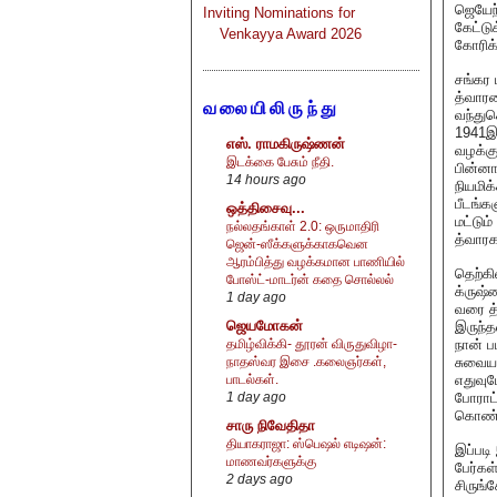
ஜெயேந்
Inviting Nominations for
கேட்டு
Venkayya Award 2026
கோரிக்
சங்கர 
த்வாரக
வலையிலிருந்து
வந்துக
1941இல
எஸ். ராமகிருஷ்ணன்
வழக்கு
இடக்கை பேசும் நீதி.
பின்னா
14 hours ago
நியமிக
பீடங்க
ஒத்திசைவு...
மட்டும
நல்லதங்காள் 2.0: ஒருமாதிரி
த்வாரக
ஜென்-ஸீக்களுக்காகவென
ஆரம்பித்து வழக்கமான பாணியில்
தெற்கி
போஸ்ட்-மாடர்ன் கதை சொல்லல்
க்ருஷ்
1 day ago
வரை த்
ஜெயமோகன்
இருந்த
நான் ப
தமிழ்விக்கி- தூரன் விருதுவிழா-
சுவைய
நாதஸ்வர இசை .கலைஞர்கள்,
எதுவும
பாடல்கள்.
போராட்
1 day ago
கொண்ட
சாரு நிவேதிதா
தியாகராஜா: ஸ்பெஷல் எடிஷன்:
இப்படி
மாணவர்களுக்கு
பேர்கள
2 days ago
சிருங்