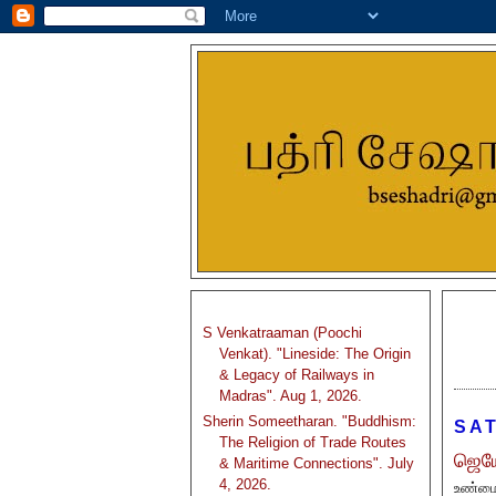
S Venkatraaman (Poochi
Venkat). "Lineside: The Origin
& Legacy of Railways in
Madras". Aug 1, 2026.
Sherin Someetharan. "Buddhism:
SAT
The Religion of Trade Routes
ஜெயே
& Maritime Connections". July
4, 2026.
உண்மைய