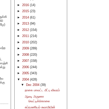
►
2016
(14)
►
2015
(23)
ுக்கி
►
2014
(61)
ில்
►
2013
(94)
ீழே)
►
2012
(154)
►
2011
(214)
►
2010
(202)
மற்ற
►
2009
(289)
►
2008
(220)
்,
►
2007
(158)
காஞ்சி
ன்று
►
2006
(244)
►
2005
(343)
கவே
▼
2004
(428)
க்கு
▼
Dec 2004
(39)
நாகை மாவட்ட மீட்பு விவரம்
ஆலடி அருணா
வெட்டிக்கொலை
சுப்ரமணியம் சுவாமியின்