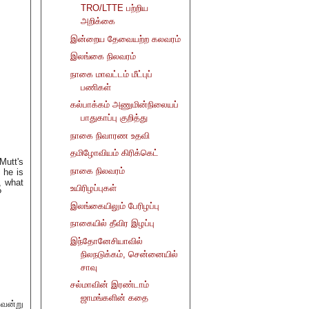
TRO/LTTE பற்றிய
அறிக்கை
இன்றைய தேவையற்ற கலவரம்
இலங்கை நிலவரம்
நாகை மாவட்டம் மீட்புப்
பணிகள்
கல்பாக்கம் அணுமின்நிலையப்
பாதுகாப்பு குறித்து
நாகை நிவாரண உதவி
தமிழோவியம் கிரிக்கெட்
Mutt's
நாகை நிலவரம்
 he is
, what
உயிரிழப்புகள்
?
இலங்கையிலும் பேரிழப்பு
நாகையில் தீவிர இழப்பு
இந்தோனேசியாவில்
நிலநடுக்கம், சென்னையில்
சாவு
சல்மாவின் இரண்டாம்
ஜாமங்களின் கதை
வென்று