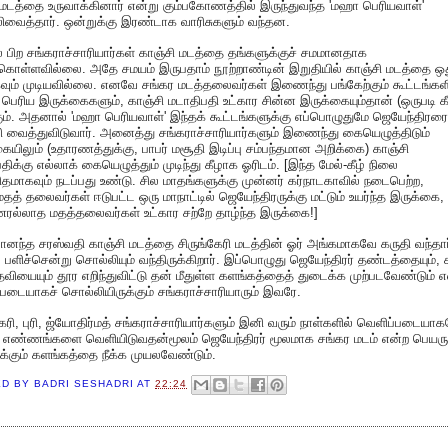
மடத்தை உருவாக்கினார் என்று கும்பகோணத்தில் இருந்துவந்த 'மஹா பெரியவாள்'
வைத்தார். ஒன்றுக்கு இரண்டாக வாரிசுகளும் வந்தன.
பிற சங்கராச்சாரியார்கள் காஞ்சி மடத்தை தங்களுக்குச் சமமானதாக
்கொள்ளவில்லை. அதே சமயம் இருபதாம் நூற்றாண்டின் இறுதியில் காஞ்சி மடத்தை ஒத
ும் முடியவில்லை. எனவே சங்கர மடத்தலைவர்கள் இணைந்து பங்கேற்கும் கூட்டங்கள
 பெரிய இருக்கைகளும், காஞ்சி மடாதிபதி உட்கார சின்ன இருக்கையும்தான் (ஒருபடி க
ும். அதனால் 'மஹா பெரியவாள்' இந்தக் கூட்டங்களுக்கு எப்பொழுதுமே ஜெயேந்திரரை
ி வைத்துவிடுவார். அனைத்து சங்கராச்சாரியார்களும் இணைந்து கையெழுத்திடும்
ையிலும் (உதாரணத்துக்கு, பாபர் மசூதி இடிப்பு சம்பந்தமான அறிக்கை) காஞ்சி
திக்கு எல்லாக் கையெழுத்தும் முடிந்து கீழாக ஓரிடம். [இந்த மேல்-கீழ் நிலை
தமாகவும் நடப்பது உண்டு. சில மாதங்களுக்கு முன்னர் கர்நாடகாவில் நடைபெற்ற,
மதத் தலைவர்கள் ஈடுபட்ட ஒரு மாநாட்டில் ஜெயேந்திரருக்கு மட்டும் உயர்ந்த இருக்கை, 
ரல்லாத மதத்தலைவர்கள் உட்கார சற்றே தாழ்ந்த இருக்கை!]
ானந்த சரஸ்வதி காஞ்சி மடத்தை சிருங்கேரி மடத்தின் ஓர் அங்கமாகவே கருதி வந்தார
பளிச்சென்று சொல்லியும் வந்திருக்கிறார். இப்பொழுது ஜெயேந்திரர் தண்டத்தையும், 
தவியையும் தூர எறிந்துவிட்டு தன் மீதுள்ள களங்கத்தைத் துடைக்க முற்படவேண்டும் எ
படையாகச் சொல்லியிருக்கும் சங்கராச்சாரியாரும் இவரே.
கேரி, புரி, ஜ்யோதிர்மத் சங்கராச்சாரியார்களும் இனி வரும் நாள்களில் வெளிப்படையா
் எண்ணங்களை வெளியிடுவதன்மூலம் ஜெயேந்திரர் மூலமாக சங்கர மடம் என்ற பெயரு
ுக்கும் களங்கத்தை நீக்க முயலவேண்டும்.
ED BY
BADRI SESHADRI
AT
22:24