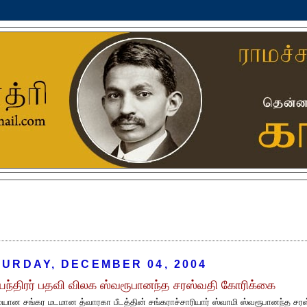
URDAY, DECEMBER 04, 2004
ந்திரர் பதவி விலக ஸ்வரூபானந்த சரஸ்வதி கோரிக்கை
ான சங்கர மடமான த்வாரகா பீடத்தின் சங்கராச்சாரியார் ஸ்வாமி ஸ்வரூபானந்த சர