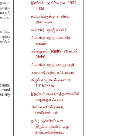
வலுவாக
இரங்கல்: நரசிம்ம ராவ் 1921-
்கும்
2004
ராறா?)
தமிழன்பனுக்கு சாகித்ய
டப்பட
அகாதெமி
அவ்னீஷ் பஜாஜ் பெயில்
்டும்.
ரங்கள்
அவ்னீஷ் பஜாஜ் கடைசித்
ற்றில்
தகவல்
பங்குமுதல் (equity) vs கடன்
(debt)
அவ்னீஷ் பஜாஜ் கைது பற்றி
பங்களாதேஷின் தடுமாற்றம்
விஜய் சாமுவேல் ஹஸாரே
cians,
1915-2004
e must
இந்தியக் குடியரசுத்தலைவரின்
was my
வாழ்த்துச்செய்தி
மின்வெளியில் பாரதி
மணிமண்டபம்
தமிழ் ஆங்கிலம் என
இருமொழிகளில் ஒரு
மின்வணிகத்தளம்