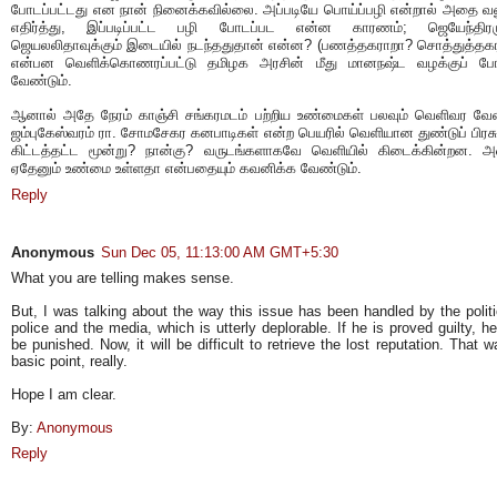
போடப்பட்டது என நான் நினைக்கவில்லை. அப்படியே பொய்ப்பழி என்றால் அதை 
எதிர்த்து, இப்படிப்பட்ட பழி போடப்பட என்ன காரணம்; ஜெயேந்திரருக
ஜெயலலிதாவுக்கும் இடையில் நடந்ததுதான் என்ன? (பணத்தகராறா? சொத்துத்தக
என்பன வெளிக்கொணரப்பட்டு தமிழக அரசின் மீது மானநஷ்ட வழக்குப் போ
வேண்டும்.
ஆனால் அதே நேரம் காஞ்சி சங்கரமடம் பற்றிய உண்மைகள் பலவும் வெளிவர வேண
ஜம்புகேஸ்வரம் ரா. சோமசேகர கனபாடிகள் என்ற பெயரில் வெளியான துண்டுப் பிரசு
கிட்டத்தட்ட மூன்று? நான்கு? வருடங்களாகவே வெளியில் கிடைக்கின்றன. அவ
ஏதேனும் உண்மை உள்ளதா என்பதையும் கவனிக்க வேண்டும்.
Reply
Anonymous
Sun Dec 05, 11:13:00 AM GMT+5:30
What you are telling makes sense.
But, I was talking about the way this issue has been handled by the politi
police and the media, which is utterly deplorable. If he is proved guilty, h
be punished. Now, it will be difficult to retrieve the lost reputation. That 
basic point, really.
Hope I am clear.
By:
Anonymous
Reply