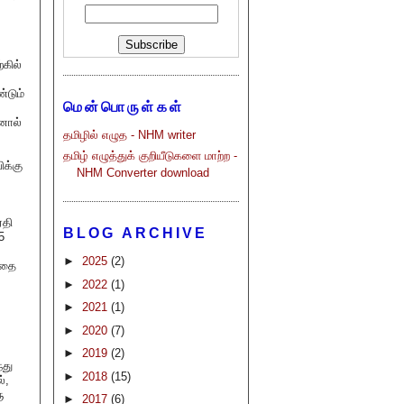
்கில்
்டும்
மென்பொருள்கள்
னால்
தமிழில் எழுத - NHM writer
தமிழ் எழுத்துக் குறியீடுகளை மாற்ற -
ிக்கு
NHM Converter download
ரதி
BLOG ARCHIVE
5
►
2025
(2)
த்தை
►
2022
(1)
►
2021
(1)
►
2020
(7)
►
2019
(2)
்து
►
2018
(15)
்,
ு
►
2017
(6)