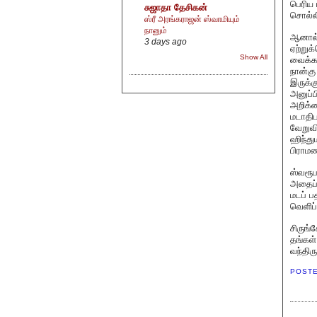
பெரிய 
சுஜாதா தேசிகன்
சொல்லி
ஸ்ரீ அரங்கராஜன் ஸ்வாமியும்
நானும்
ஆனால் 
3 days ago
ஏற்றுக
Show All
வைக்கவ
நான்கு
இருக்க
அனுப்ப
அறிக்க
மடாதிப
வேறுவி
ஹிந்து
பிராமண
ஸ்வரூப
அதைப் 
மடப் ப
வெளிப்
சிருங்
தங்கள
வந்திர
POST