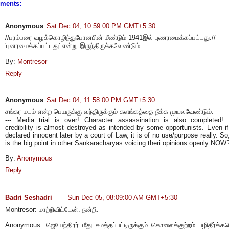
ments:
Anonymous
Sat Dec 04, 10:59:00 PM GMT+5:30
//பரம்பரை வழக்கொழிந்துபோனபின் மீண்டும் 1941இல் புணரமைக்கப்பட்டது.//
'புனரமைக்கப்பட்டது' என்று இருந்திருக்கவேண்டும்.
By:
Montresor
Reply
Anonymous
Sat Dec 04, 11:58:00 PM GMT+5:30
சங்கர மடம் என்ற பெயருக்கு வந்திருக்கும் களங்கத்தை நீக்க முயலவேண்டும்.
--- Media trial is over! Character assassination is also completed! 
credibility is almost destroyed as intended by some opportunists. Even if
declared innocent later by a court of Law, it is of no use/purpose really. So
is the big point in other Sankaracharyas voicing theri opinions openly NOW
By:
Anonymous
Reply
Badri Seshadri
Sun Dec 05, 08:09:00 AM GMT+5:30
Montresor: மாற்றிவிட்டேன். நன்றி.
Anonymous: ஜெயேந்திரர் மீது சுமத்தப்பட்டிருக்கும் கொலைக்குற்றம் பழிதீர்க்க