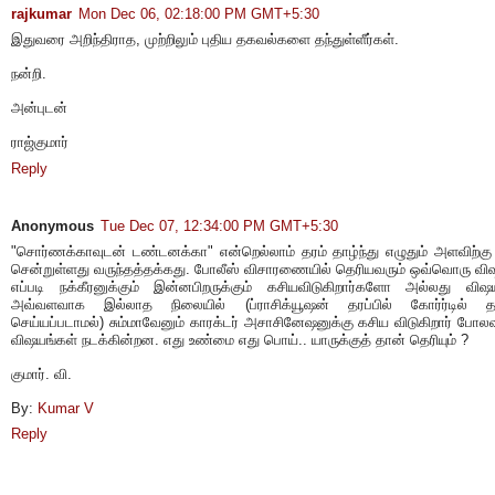
rajkumar
Mon Dec 06, 02:18:00 PM GMT+5:30
இதுவரை அறிந்திராத, முற்றிலும் புதிய தகவல்களை தந்துள்ளீர்கள்.
நன்றி.
அன்புடன்
ராஜ்குமார்
Reply
Anonymous
Tue Dec 07, 12:34:00 PM GMT+5:30
"சொர்ணக்காவுடன் டண்டனக்கா" என்றெல்லாம் தரம் தாழ்ந்து எழுதும் அளவிற்கு 
சென்றுள்ளது வருந்தத்தக்கது. போலீஸ் விசாரணையில் தெரியவரும் ஒவ்வொரு வி
எப்படி நக்கீரனுக்கும் இன்னபிறருக்கும் கசியவிடுகிறார்களோ அல்லது விஷ
அவ்வளவாக இல்லாத நிலையில் (ப்ராசிக்யூஷன் தரப்பில் கோர்ர்டில் தா
செய்யப்படாமல்) சும்மாவேனும் காரக்டர் அசாசினேஷனுக்கு கசிய விடுகிறார் போலவ
விஷயங்கள் நடக்கின்றன. எது உண்மை எது பொய்.. யாருக்குத் தான் தெரியும் ?
குமார். வி.
By:
Kumar V
Reply