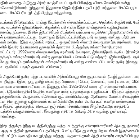
திரர் கைதை அடுத்து அவர் காஞ்சி மடப் பதவியிலிருந்து விலக வேண்டும் என்று
க்கொண்டுள்ளார். இதுதான் இதுவரை ஜெயேந்திரர் பதவி பற்றி வந்துள்ள மிகப்பெரும்
கை. மிகப்பெரிய இடத்திலிருந்து வந்துள்ளது.
மடங்கள் இந்தியாவில் நான்கு இடங்களில் ஸ்தாபிக்கப்பட்டன. தெற்கில் சிருங்கேரி, மேற
ை, வடக்கில் ஜ்யோதிர்மத், கிழக்கில் புரி என்ற இந்த நான்குதான் வழிவழியாக
ொண்டிருப்பவை. இதில் ஜ்யோதிர்மத் பீடத்தின் பரம்பரை வழக்கொழிந்துபோனபின் மீண
் புனரமைக்கப்பட்டது. ஆனாலும் இந்தப்பட்டத்திற்கு யார் வருவது என்பது பற்றி பல
கள் உண்டு. இந்த வழக்கில் ஈடுபட்ட ஒருவர்தான் ஸ்வாமி ஸ்வரூபானந்த சரஸ்வதி. ஆ
ளில் இவரே நியாயமான முறையில் த்வாரகா பீடத்துக்கு சங்கராச்சாரியாராக
்கப்பட்டார். 1992வரை ஸ்வரூபானந்த சரஸ்வதி த்வாரகா, ஜ்யோதிர்மத் ஆகிய இரண்டு
ளுக்கும் சங்கராச்சாரியார் என்ற முறையிலேயே செயல்பட்டு வந்தார். (ஜ்யோதிர்மத் பதவ
் வேறு சிலரும் தாங்கள்தான் சங்கராச்சாரியார் என்று சண்டையிட்டனரே தவிர இவரது
ா பதவியில் யாரும் தலையிடவில்லை.)
ல் சிருங்கேரி தவிர மற்ற மடங்களில் அவ்வப்போது சில குழப்பங்கள் நிகழ்ந்துள்ளன. பா
ண தீர்த்தா (இவர் ஒரு தமிழ் ஸ்மார்த்த பிராமணர்! பெயர் வெங்கட்ராமன்) என்பவர் 192
வாரகா சங்கராச்சாரியாராக இருந்து, பின் 1925-1960 வரை புரி சங்கராச்சாரியாராக
வர். (ஆங்கிலத்தில்) வேதிக் கணிதம் என்ற புத்தகத்தை எழுதியவர் . (இந்தப் புத்தக
டித்துள்ளேன். பெருக்கல், ஸ்கொயர் ரூட் கண்டுபிடிப்பது ஆகியவை போன்ற சிலவற்றில்
ான சில குறுக்கு வழிகளைக் காண்பிக்கிறதே தவிர பெரிய உயர் கணித உண்மைகள்
ே இந்தப் புத்தகத்தில் கிடையாது.) சங்கராச்சாரியாராக இருந்தபோதே சுதந்திரப்
டத்தில் பங்குகொண்டவர். இவருக்கு எதிராக பிரிடிஷ் அரசு வழக்கு ஒன்றையும்
ுவந்தது.
 இஷ்டத்துக்கு இந்த மடத்திலிருந்து அந்த மடத்துக்கு சங்கராச்சாரியார் ஆவது, நாலைந
் ஒரு மடத்தின் தலைமைப் பதவிக்குப் போட்டியிடுவது என்று பிற மடங்கள் இருக்கையில
கேரி மட்டும் அமைதியாக இருந்து வந்தது. அதனால்தான் ஆதி சங்கரரே காஞ்சியில் ஒர