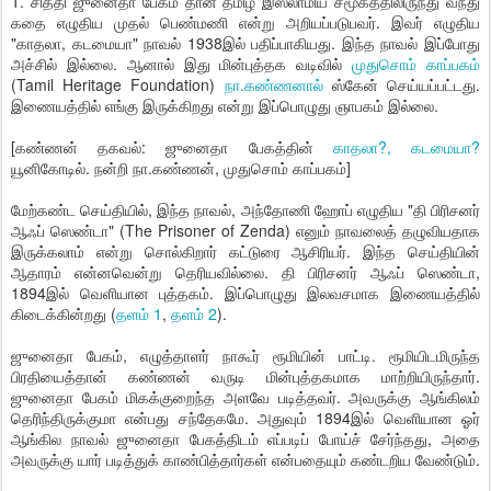
1. சித்தி ஜுனைதா பேகம் தான் தமிழ் இஸ்லாமிய சமூகத்திலிருந்து வந்து
கதை எழுதிய முதல் பெண்மணி என்று அறியப்படுபவர். இவர் எழுதிய
"காதலா, கடமையா" நாவல் 1938இல் பதிப்பாகியது. இந்த நாவல் இப்போது
அச்சில் இல்லை. ஆனால் இது மின்புத்தக வடிவில்
முதுசொம் காப்பகம்
(Tamil Heritage Foundation)
நா.கண்ணனால்
ஸ்கேன் செய்யப்பட்டது.
இணையத்தில் எங்கு இருக்கிறது என்று இப்பொழுது ஞாபகம் இல்லை.
[கண்ணன் தகவல்: ஜுனைதா பேகத்தின்
காதலா?, கடமையா?
யூனிகோடில். நன்றி நா.கண்ணன், முதுசொம் காப்பகம்]
மேற்கண்ட செய்தியில், இந்த நாவல், அந்தோணி ஹோப் எழுதிய "தி பிரிசனர்
ஆஃப் ஸெண்டா" (The Prisoner of Zenda) எனும் நாவலைத் தழுவியதாக
இருக்கலாம் என்று சொல்கிறார் கட்டுரை ஆசிரியர். இந்த செய்தியின்
ஆதாரம் என்னவென்று தெரியவில்லை. தி பிரிசனர் ஆஃப் ஸெண்டா,
1894இல் வெளியான புத்தகம். இப்பொழுது இலவசமாக இணையத்தில்
கிடைக்கின்றது (
தளம் 1
,
தளம் 2
).
ஜுனைதா பேகம், எழுத்தாளர் நாகூர் ரூமியின் பாட்டி. ரூமியிடமிருந்த
பிரதியைத்தான் கண்ணன் வருடி மின்புத்தகமாக மாற்றியிருந்தார்.
ஜுனைதா பேகம் மிகக்குறைந்த அளவே படித்தவர். அவருக்கு ஆங்கிலம்
தெரிந்திருக்குமா என்பது சந்தேகமே. அதுவும் 1894இல் வெளியான ஓர்
ஆங்கில நாவல் ஜுனைதா பேகத்திடம் எப்படிப் போய்ச் சேர்ந்தது, அதை
அவருக்கு யார் படித்துக் காண்பித்தார்கள் என்பதையும் கண்டறிய வேண்டும்.