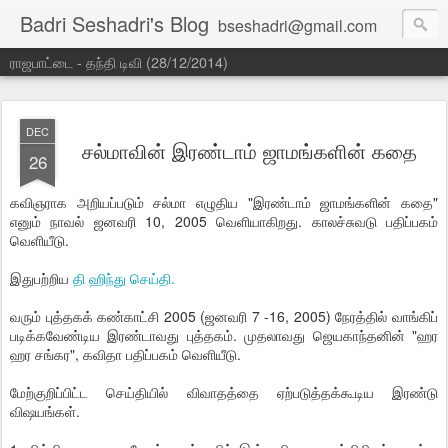
Badri Seshadri's Blog
bseshadri@gmail.com
ராஜபாட்டை - தந்தி டிவி (28/12/2014)
DEC
சல்மாவின் இரண்டாம் ஜாமங்களின் கதை
26
கவிஞராக அறியப்படும் சல்மா எழுதிய "இரண்டாம் ஜாமங்களின் கதை"
எனும் நாவல் ஜனவரி 10, 2005 வெளியாகிறது. காலச்சுவடு பதிப்பகம்
வெளியீடு.
இதுபற்றிய
தி ஹிந்து செய்தி.
வரும் புத்தகக் கண்காட்சி 2005 (ஜனவரி 7 -16, 2005) நேரத்தில் வாங்கிப்
படிக்கவேண்டிய இரண்டாவது புத்தகம். முதலாவது ஜெயகாந்தனின் "ஹர
ஹர சங்கர", கவிதா பதிப்பகம் வெளியீடு.
மேற்குறிப்பிட்ட செய்தியில் விவாதத்தை ஏற்படுத்தக்கூடிய இரண்டு
விஷயங்கள்.