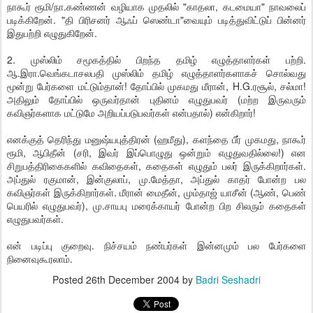
நாகூர் ரூமி/நா.கண்ணன் வழியாக முதலில் "காதலா, கடமையா" நாவலைப்
படிக்கிறேன். "தி பிரிசனர் ஆஃப் ஸெண்டா"வையும் படித்துவிட்டுப் பின்னர்
இதுபற்றி எழுதுகிறேன்.
2. முஸ்லிம் சமூகத்தில் பிறந்த தமிழ் எழுத்தாளர்கள் பற்றி.
ஆ.இரா.வெங்கடாசலபதி முஸ்லிம் தமிழ் எழுத்தாளர்களாகச் சொல்வது
மூன்று பேர்களை மட்டும்தான்! தோப்பில் முகமது மீரான், H.G.ரசூல், சல்மா!
அதிலும் தோப்பில் ஒருவர்தான் புதினம் எழுதுபவர் (மற்ற இருவரும்
கவிஞர்களாக மட்டுமே அறியப்படுபவர்கள் என்பதால்) என்கிறார்!
எனக்குத் தெரிந்து மனுஷ்யபுத்திரன் (ஹமீது), களந்தை பீர் முகமது, நாகூர்
ரூமி, ஆபிதீன் (சரி, இவர் இப்பொழுது ஒன்றும் எழுதுவதில்லை!) என
சிறுபத்திரிகைகளில் கவிதைகள், கதைகள் எழுதும் பலர் இருக்கிறார்கள்.
அப்துல் ரகுமான், இன்குலாப், மு.மேத்தா, அப்துல் காதர் போன்ற பல
கவிஞர்கள் இருக்கிறார்கள். மீரான் மைதீன், மும்தாஜ் யாசீன் (ஆண், பெண்
பெயரில் எழுதுபவர்), மு.சாயபு மரைக்காயர் போன்ற பிற சிலரும் கதைகள்
எழுதுபவர்கள்.
என் படிப்பு குறைவு. நிச்சயம் நண்பர்கள் இன்னமும் பல பேர்களை
நினைவுகூரலாம்.
Posted
26th December 2004
by
Badri Seshadri