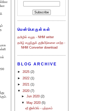
்க்கோ
லோ
க்
ம்
மென்பொருள்கள்
ே
தமிழில் எழுத - NHM writer
தமிழ் எழுத்துக் குறியீடுகளை மாற்ற -
தமாக
NHM Converter download
ள்ளி
ல்
BLOG ARCHIVE
200
►
2025
(2)
►
2022
(1)
►
2021
(1)
▼
2020
(7)
்து
►
Jun 2020
(2)
்கும்
.
▼
May 2020
(5)
ஷீ ஜின்பிங் - புத்தகம்