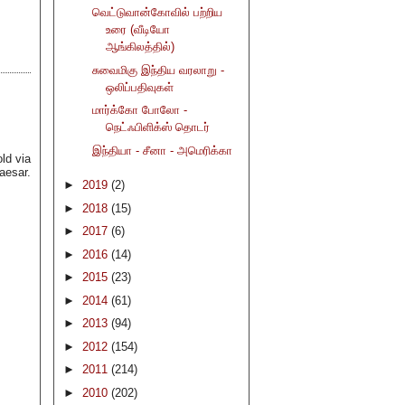
வெட்டுவான்கோவில் பற்றிய
உரை (வீடியோ
ஆங்கிலத்தில்)
சுவைமிகு இந்திய வரலாறு -
ஒலிப்பதிவுகள்
மார்க்கோ போலோ -
நெட்ஃபிளிக்ஸ் தொடர்
இந்தியா - சீனா - அமெரிக்கா
ld via
aesar.
►
2019
(2)
►
2018
(15)
►
2017
(6)
►
2016
(14)
►
2015
(23)
►
2014
(61)
►
2013
(94)
►
2012
(154)
►
2011
(214)
►
2010
(202)