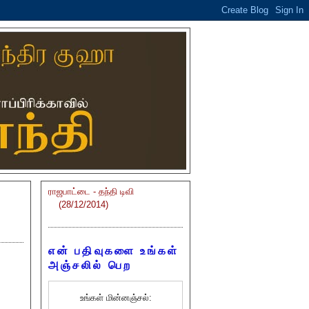
ராஜபாட்டை - தந்தி டிவி
(28/12/2014)
என் பதிவுகளை உங்கள்
அஞ்சலில் பெற
உங்கள் மின்னஞ்சல்: