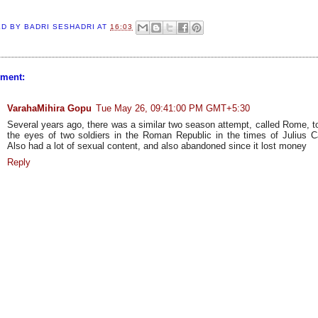
ED BY
BADRI SESHADRI
AT
16:03
ment:
VarahaMihira Gopu
Tue May 26, 09:41:00 PM GMT+5:30
Several years ago, there was a similar two season attempt, called Rome, to
the eyes of two soldiers in the Roman Republic in the times of Julius C
Also had a lot of sexual content, and also abandoned since it lost money
Reply