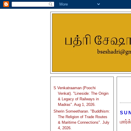
S Venkatraaman (Poochi
Venkat). "Lineside: The Origin
& Legacy of Railways in
Madras". Aug 1, 2026.
Sherin Someetharan. "Buddhism:
SUN
The Religion of Trade Routes
மார்
& Maritime Connections". July
4, 2026.