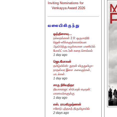
Inviting Nominations for
Venkayya Award 2026
வலையிலிருந்து
ஒத்திசைவு...
நல்லதங்காள் 2.0: ஒருமாதிரி
ஜென்-ஸீக்களுக்காகவென
ஆரம்பித்து வழக்கமான பாணியில்
போஸ்ட்-மாடர்ன் கதை சொல்லல்
1 day ago
ஜெயமோகன்
தமிழ்விக்கி- தூரன் விருதுவிழா-
நாதஸ்வர இசை .கலைஞர்கள்,
பாடல்கள்.
1 day ago
சாரு நிவேதிதா
தியாகராஜா: ஸ்பெஷல் எடிஷன்:
மாணவர்களுக்கு
1 day ago
எஸ். ராமகிருஷ்ணன்
ஈரோடு புத்தகத் திருவிழாவில்
2 days ago