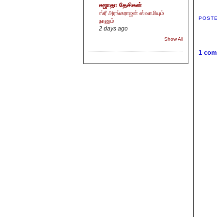
சுஜாதா தேசிகன்
ஸ்ரீ அரங்கராஜன் ஸ்வாமியும்
POST
நானும்
2 days ago
Show All
1 com