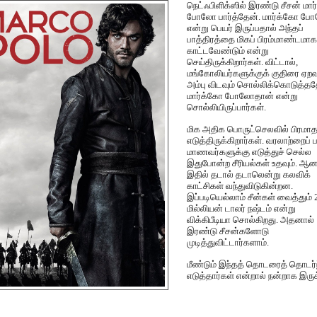
நெட்ஃபிளிக்ஸில்
இரண்டு
சீசன்
மார
போலோ
பார்த்தேன்
.
மார்க்கோ
போ
என்று
பெயர்
இருப்பதால்
அந்தப்
பாத்திரத்தை
மிகப்
பிரம்மாண்டமாக
காட்டவேண்டும்
என்று
செய்திருக்கிறார்கள்
.
விட்டால்
,
மங்கோலியர்களுக்குக்
குதிரை
ஏறவு
அம்பு
விடவும்
சொல்லிக்கொடுத்தத
மார்க்கோ
போலோதான்
என்று
சொல்லியிருப்பார்கள்
.
மிக
அதிக
பொருட்செலவில்
பிரமா
எடுத்திருக்கிறார்கள்
.
வரலாற்றைப்
ப
மாணவர்களுக்கு
எடுத்துச்
செல்ல
இதுபோன்ற
சீரியல்கள்
உதவும்
.
ஆனா
இதில்
தடால்
தடாலென்று
கலவிக்
காட்சிகள்
வந்துவிடுகின்றன
.
இப்படியெல்லாம்
சீன்கள்
வைத்தும்
மில்லியன்
டாலர்
நஷ்டம்
என்று
விக்கிபீடியா
சொல்கிறது
.
அதனால்
இரண்டு
சீசன்களோடு
முடித்துவிட்டார்களாம்
.
மீண்டும்
இந்தத்
தொடரைத்
தொடர்ந
எடுத்தார்கள்
என்றால்
நன்றாக
இருக