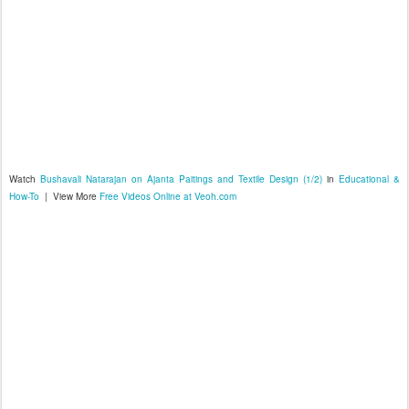
Watch
Bushavali Natarajan on Ajanta Paitings and Textile Design (1/2)
in
Educational &
How-To
| View More
Free Videos Online at Veoh.com