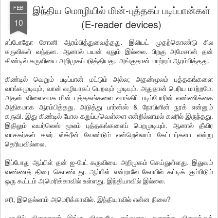
இந்திய மொழியில் மின்-புத்தகப் படிப்பான்கள்
FEB
10
(E-reader devices)
எப்போதோ சோனி ஆரம்பித்துவைத்தது. இலியட் முதற்கொண்டு சில
கருவிகள் வந்தன. ஆனால் பயன் ஏதும் இல்லை. பிறகு அமேசான் தன்
கிண்டில் கருவியை அறிமுகப்படுத்தியது. அங்குதான் மாற்றம் ஆரம்பித்தது.
கிண்டில் வெறும் படிப்பான் மட்டும் அல்ல; அதன்மூலம் புத்தகங்களை
வாங்கமுடியும், வான் வழியாகப் பெறவும் முடியும். அதுதான் பெரிய மாற்றமே.
அதன் விளைவாக மின் புத்தகங்களை வாங்கிப் படிப்போரின் எண்ணிக்கை
அதிகமாக ஆரம்பித்தது. அடுத்து பார்ன்ஸ் & நோபிளின் நூக் என்னும்
கருவி. இது கிண்டில் போல கறுப்பு/வெள்ளை என்றில்லாமல் கலரில் இருந்தது.
இதிலும் வயர்லெஸ் மூலம் புத்தகங்களைப் பெறமுடியும். ஆனால் தீவிர
வாசகர்கள் கலர் ஸ்க்ரீன் வேண்டும் என்றெல்லாம் கேட்பார்களா என்று
தெரியவில்லை.
இப்போது ஆப்பிள் தன் ஐ-பேட் கருவியை அறிமுகம் செய்துள்ளது. இதுவும்
வண்ணத் திரை கொண்டது. ஆப்பிள் என்றாலே கோயில் கட்டிக் கும்பிடும்
ஒரு கூட்டம் அமெரிக்காவில் உள்ளது. இந்தியாவில் இல்லை.
சரி, இதெல்லாம் அமெரிக்காவில். இந்தியாவில் என்ன நிலை?
முதலில் விலைதான் இங்கு விஷயமே. எவ்வளவு குறைந்த விலைக்குக்