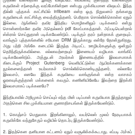
கருவிகள் சந்தைக்கு வரப்போகின்றன என்பது முக்கியமான விஷயம். இந்த
தில்லி புத்தகக் காட்சியில் infibeam என்ற ஒரு நிறுவனம் தங்களது
கருவியைக் காட்சிக்கு வைத்திருந்தனர். பெரிதாக சொல்லிக்கொள்ள ஏதும்
இல்லை. ஆங்கிலம் தவிர இந்திய மொழிகளிலும் படிக்கலாம் என்று
சொன்னார்களே தவிர அதெல்லாம் pdf கோப்பாகத்தான். அப்படியென்றால்
ஸ்க்ரால் செய்துதான் படிக்கவேண்டும். படிக்கும் தரம் நன்றாகக் குறையும்.
வாங்கும் புத்தகங்களில் சரியான DRM இருக்காது என்றே தோன்றுகிறது.
அது பற்றி அங்கே கடையில் இருந்த அடிமட்ட ஊழியர்களுக்கு ஒன்றும்
தெரிந்திருக்கவில்லை. எல்லாவற்றையும் இணையம் வழியாக வாங்கிப்
படிக்கவேண்டும். அத்துடன் அவர்கள் இணையத்தில் இலவசமாகக்
கிடைக்கும் Project Gutenberg வெளியிட்டுள்ள ஆயிரக்கணக்கான
நூல்களைத்தான் உயர்வாகச் சொல்லிக்கொண்டிருந்தனர். எல்லாமே
இலவசம், எனவே இந்தக் கருவியை வாங்குங்கள் என்ற வாசகம்
ஓரளவுக்குத்தான் மக்களைக் கவரும். கணினியிலேயே இவற்றை இறக்கி
இலவசமாகப் படிக்கலாமே?
இந்தியாவில் அறிமுகம் செய்யும் எந்த மின் படிப்பான் கருவியாக இருந்தாலும்
அதற்கென சில முக்கியமான குணாதிசயங்கள் இருக்கவேண்டும்.
1. கொஞ்சம் மெதுவாக இறங்கினாலும், வயர்லெஸ் மூலம் நேரடியாகக்
கருவிக்கே வந்துசேரும் வழியில் தொடர்பு இருக்கவேண்டும்.
2. இதற்கென தனியான கட்டணம் ஏதும் வசூலிக்கக்கூடாது. எப்படி அச்சுப்