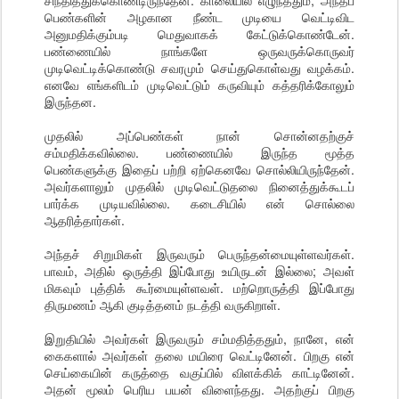
சிந்தித்துக்கொண்டிருந்தேன். காலையில் எழுந்ததும், அந்தப்
பெண்களின் அழகான நீண்ட முடியை வெட்டிவிட
அனுமதிக்கும்படி மெதுவாகக் கேட்டுக்கொண்டேன்.
பண்ணையில் நாங்களே ஒருவருக்கொருவர்
முடிவெட்டிக்கொண்டு சவரமும் செய்துகொள்வது வழக்கம்.
எனவே எங்களிடம் முடிவெட்டும் கருவியும் கத்தரிக்கோலும்
இருந்தன.
முதலில் அப்பெண்கள் நான் சொன்னதற்குச்
சம்மதிக்கவில்லை. பண்ணையில் இருந்த மூத்த
பெண்களுக்கு இதைப் பற்றி ஏற்கெனவே சொல்லியிருந்தேன்.
அவர்களாலும் முதலில் முடிவெட்டுதலை நினைத்துக்கூடப்
பார்க்க முடியவில்லை. கடைசியில் என் சொல்லை
ஆதரித்தார்கள்.
அந்தச் சிறுமிகள் இருவரும் பெருந்தன்மையுள்ளவர்கள்.
பாவம், அதில் ஒருத்தி இப்போது உயிருடன் இல்லை; அவள்
மிகவும் புத்திக் கூர்மையுள்ளவள். மற்றொருத்தி இப்போது
திருமணம் ஆகி குடித்தனம் நடத்தி வருகிறாள்.
இறுதியில் அவர்கள் இருவரும் சம்மதித்ததும், நானே, என்
கைகளால் அவர்கள் தலை மயிரை வெட்டினேன். பிறகு என்
செய்கையின் கருத்தை வகுப்பில் விளக்கிக் காட்டினேன்.
அதன் மூலம் பெரிய பயன் விளைந்தது. அதற்குப் பிறகு