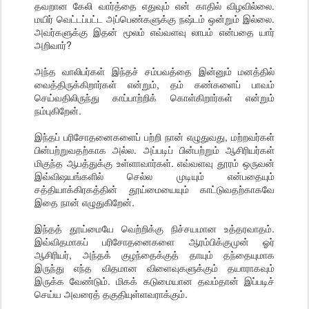
தவறான கேலி வார்த்தை எதுவும் என் காதில் விழவில்லை.
மயிர் வெட்டப்பட்ட அப்பெண்களுக்கு நஷ்டம் ஒன்றும் இல்லை.
அவர்களுக்கு இதன் மூலம் எவ்வளவு லாபம் என்பதை யார்
அறிவார்?
அந்த வாலிபர்கள் இந்தச் சம்பவத்தை இன்னும் மனத்தில்
வைத்திருக்கிறார்கள் என்றும், தம் கண்களைப் பாவம்
செய்வதிலிருந்து காப்பாற்றிக் கொள்கிறார்கள் என்றும்
நம்புகிறேன்.
இந்தப் பரிசோதனைகளைப் பற்றி நான் எழுதுவது, மற்றவர்கள்
பின்பற்றுவதற்காக அல்ல. அப்படிப் பின்பற்றும் ஆசிரியர்கள்
மிகுந்த ஆபத்துக்கு உள்ளாவார்கள். எவ்வளவு தூரம் ஒருவன்
இவ்விஷயங்களில் செல்ல முடியும் என்பதையும்
சத்தியாக்கிரகத்தின் தூய்மையையும் காட்டுவதற்காகவே
இதை நான் எழுதுகிறேன்.
இந்தத் தூய்மையே வெற்றிக்கு நிச்சயமான உத்தரவாதம்.
இவ்விதமாகப் பரிசோதனைகளை ஆரம்பிக்குமுன் ஓர்
ஆசிரியர், அந்தக் குழந்தைக்குத் தாயும் தந்தையுமாக
இருந்து எந்த விதமான விளைவுகளுக்கும் தயாராகவும்
இருக்க வேண்டும். மிகக் கடுமையான தவம்தான் இப்படிச்
செய்ய அவரைத் தகுதியுள்ளவராக்கும்.