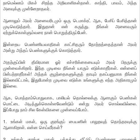
நாமெல்லாம் மிகச் சிறந்த அறிவாளிகள்தான். காந்தி, பாவம், அந்த
அளவுக்கு முன்னேறாதவர்.
ஆனாலும் அவர் அனைவரிடமும் ஒரு டெமாக்ரட் ஆக, பேசிப் பேசித்தான்
முடிவெடுத்தார். இதுதான் என் கருத்து. நீங்கள் அனைவரும்
ஏற்றுக்கொள்ளும்வரை நான் பொறுத்திருப்பேன்.
இன்றைய பெண்ணியவாதிகள் காட்சிதரும் தோற்றத்தைத்தான் அவர்
அன்று அந்தப் பெண்களுக்குக் கொடுத்தார்.
அதற்குப்பின் தீவிரமான ஓர் எச்சரிக்கையையும் அவர் பிறருக்கு
முன்வைக்கிறார். இந்த முடிவை நீங்கள் யாரும் எடுக்காதீர்கள். என்னைப்
பின்பற்றாதீர்கள்! அந்தக் குழந்தைகளுக்குத் தாயும் தகப்பனுமாக நீங்கள்
இல்லாவிட்டால், இதுபோன்ற முடிவை எடுக்க உங்களுக்கு எந்த அதிகாரமும்
இல்லை.
ஆக, பொத்தாம்பொதுவாக, பாலியல் தொல்லைக்கு ஆளாகும் பெண்கள்
மொட்டை அடித்துக்கொள்ளவேண்டும் என்று அவர் சொல்லவில்லை.
இப்போது நாம் சில கேள்விகளை முன்வைப்போம்.
1. உங்கள் மகள், ஒரு குரங்குப் பையனின் பாலுறவுத் தொந்தரவுக்கு
ஆளாகிறாள். என்ன செய்வீர்கள்?
2. உங்கள் குரங்கு மகன், பக்கத்து வீட்டுப் பெண்ணை பாலுறவுத்