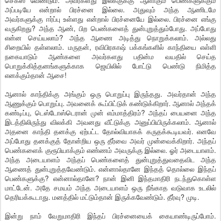
செக்ஸ் வேண்டும். அவர்களது இலக்குக்கு ஆளாகும் பெண்களுக்கும்
அப்படியே என்றால் பிரச்னை இல்லை. அதுவும் அந்த ஆணிடமே
அவர்களுக்கு ஈர்ப்பு உள்ளது என்றால் பிரச்னையே இல்லை. பிரச்னை எங்கு
வருகிறது? அந்த ஆண், பிற பெண்களைத் துன்புறுத்தும்போது. அப்போது
என்ன செய்யலாம்? அந்த ஆணை அடித்து நொறுக்கலாம். அல்லது
சிறையில் தள்ளலாம். மருதன், ரவிபிரகாஷ் பக்கங்களில் காந்தியை எள்ளி
நகையாடும் ஆண்களை அவர்களது பதின்ம வயதில் செய்த
பொறுக்கித்தனங்களுக்காக ஜெயிலில் போட்டு பெண்டு நிமித்த
எனக்கும்தான் ஆசை!
ஆனால் காந்திக்கு அங்கும் ஒரு பொறுப்பு இருந்தது. அவர்தான் அந்த
ஆணுக்கும் பொறுப்பு. அவனைக் கூப்பிட்டுக் கண்டுக்கிறார். ஆனால் அந்தக்
கண்டிப்பு, டெஸ்டோஸ்டெரான் முன் எம்மாத்திரம்? அந்தப் பையனை அந்த
இடத்திலிருந்து விலக்கி அவனது வீட்டுக்கு அனுப்பியிருக்கலாம். ஆனால்
அதனை காந்தி தனக்கு ஏற்பட்ட தோல்வியாகக் கருதக்கூடியவர். எனவே
அப்போது தனக்குத் தோன்றிய ஒரு தீர்வை அவர் முன்வைக்கிறார். அந்தப்
பெண்களைக் குரூபியாக்கும் எண்ணம் அவருக்கு இல்லை. ஓர் அடையாளம்.
அந்த அடையாளம் அந்தப் பெண்களைத் துன்புறுத்துவதைவிட அந்த
ஆணைத் துன்புறுத்தவேண்டும். என்னால்தானே இந்தத் தொல்லை இந்தப்
பெண்களுக்கு? என்னால்தானே? நான் இனி இந்தமாதிரி நடந்துகொள்ள
மாட்டேன். அதே சமயம் அந்த அடையாளம் ஒரு நீங்காத வடுவாக உடலில்
தெரியக்கூடாது. மனத்தில் மட்டும்தான் இருக்கவேண்டும். தீர்வு? முடி.
இன்று நாம் வேறுமாதிரி இந்தப் பிரச்னையைக் கையாண்டிருப்போம்.