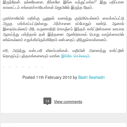
இருந்தேன். நல்லவேளை, நீங்களே இங்க வந்துட்டீங்க!” இது பதிப்பான
காலகட்டம் சங்கராச்சாரியார்கள் ஜெயிலில் இருந்த நேரம்.
முரசொலியில் மதிக்கு பூணூல் வரைந்து குடுமியெல்லாம் வைக்கப்பட்டு
அழகு பார்க்கப்பட்டுள்ளது. அர்ச்சனை எப்போதும் உண்டு. ஆனால்
இதையெல்லாம் மீறி, கருணாநிதி கொஞ்சம் இந்தக் கார்ட்டூன்களை உளமாற
ஆராய்ந்து பார்த்தால் தன் இத்தனை ஆண்டுகாலப் பொது வாழ்க்கையில்
எங்கெல்லாம் சறுக்கியிருக்கிறோம் என்பதைப் புரிந்துகொள்ளலாம்.
சரி, அடுத்து கஸ்டமரி விளம்பரங்கள். மதியின் அனைத்து கார்ட்டூன்
தொகுப்புப் புத்தகங்களையும் வாங்க
இங்கே செல்லவும்.
Posted
11th February 2010
by
Badri Seshadri
14
View comments