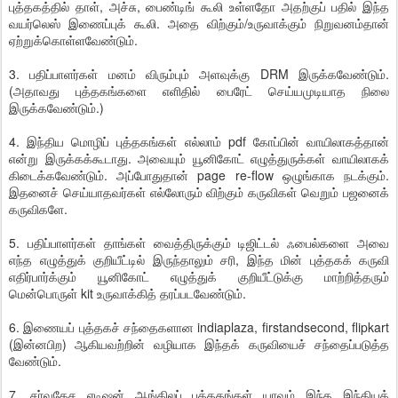
புத்தகத்தில் தாள், அச்சு, பைண்டிங் கூலி உள்ளதோ அதற்குப் பதில் இந்த
வயர்லெஸ் இணைப்புக் கூலி. அதை விற்கும்/உருவாக்கும் நிறுவனம்தான்
ஏற்றுக்கொள்ளவேண்டும்.
3. பதிப்பாளர்கள் மனம் விரும்பும் அளவுக்கு DRM இருக்கவேண்டும்.
(அதாவது புத்தகங்களை எளிதில் பைரேட் செய்யமுடியாத நிலை
இருக்கவேண்டும்.)
4. இந்திய மொழிப் புத்தகங்கள் எல்லாம் pdf கோப்பின் வாயிலாகத்தான்
என்று இருக்கக்கூடாது. அவையும் யூனிகோட் எழுத்துருக்கள் வாயிலாகக்
கிடைக்கவேண்டும். அப்போதுதான் page re-flow ஒழுங்காக நடக்கும்.
இதனைச் செய்யாதவர்கள் எல்லோரும் விற்கும் கருவிகள் வெறும் பஜனைக்
கருவிகளே.
5. பதிப்பாளர்கள் தாங்கள் வைத்திருக்கும் டிஜிட்டல் ஃபைல்களை அவை
எந்த எழுத்துக் குறியீட்டில் இருந்தாலும் சரி, இந்த மின் புத்தகக் கருவி
எதிர்பார்க்கும் யூனிகோட் எழுத்துக் குறியீட்டுக்கு மாற்றித்தரும்
மென்பொருள் kit உருவாக்கித் தரப்படவேண்டும்.
6. இணையப் புத்தகச் சந்தைகளான indiaplaza, firstandsecond, flipkart
(இன்னபிற) ஆகியவற்றின் வழியாக இந்தக் கருவியைச் சந்தைப்படுத்த
வேண்டும்.
7. சர்வதேச எடிஷன் ஆங்கிலப் புத்தகங்கள் யாவும் இந்த இந்தியக்