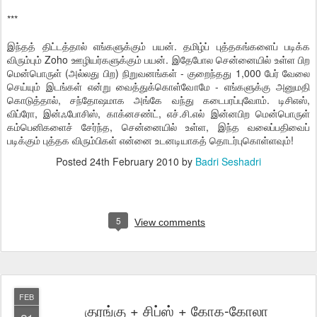
***
இந்தத் திட்டத்தால் எங்களுக்கும் பயன். தமிழ்ப் புத்தகங்களைப் படிக்க
விரும்பும் Zoho ஊழியர்களுக்கும் பயன். இதேபோல சென்னையில் உள்ள பிற
மென்பொருள் (அல்லது பிற) நிறுவனங்கள் - குறைந்தது 1,000 பேர் வேலை
செய்யும் இடங்கள் என்று வைத்துக்கொள்வோமே - எங்களுக்கு அனுமதி
கொடுத்தால், சந்தோஷமாக அங்கே வந்து கடைபரப்புவோம். டிசிஎஸ்,
விப்ரோ, இன்ஃபோசிஸ், காக்னசண்ட், எச்.சி.எல் இன்னபிற மென்பொருள்
கம்பெனிகளைச் சேர்ந்த, சென்னையில் உள்ள, இந்த வலைப்பதிவைப்
படிக்கும் புத்தக விரும்பிகள் என்னை உடனடியாகத் தொடர்புகொள்ளவும்!
Posted
24th February 2010
by
Badri Seshadri
5
View comments
FEB
குரங்கு + சிப்ஸ் + கோக-கோலா