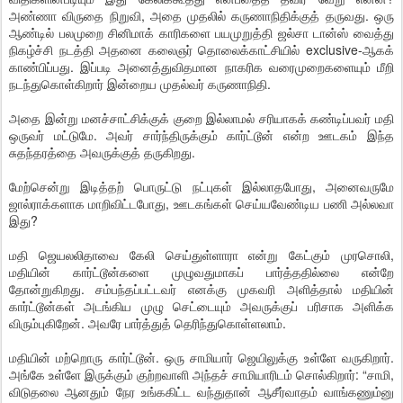
அண்ணா விருதை நிறுவி, அதை முதலில் கருணாநிதிக்குத் தருவது. ஒரு
ஆண்டில் பலமுறை சினிமாக் காரிகளை பயமுறுத்தி ஜல்சா டான்ஸ் வைத்து
நிகழ்ச்சி நடத்தி அதனை கலைஞர் தொலைக்காட்சியில் exclusive-ஆகக்
காண்பிப்பது. இப்படி அனைத்துவிதமான நாகரிக வரைமுறைகளையும் மீறி
நடந்துகொள்கிறார் இன்றைய முதல்வர் கருணாநிதி.
அதை இன்று மனச்சாட்சிக்குக் குறை இல்லாமல் சரியாகக் கண்டிப்பவர் மதி
ஒருவர் மட்டுமே. அவர் சார்ந்திருக்கும் கார்ட்டூன் என்ற ஊடகம் இந்த
சுதந்தரத்தை அவருக்குத் தருகிறது.
மேற்சென்று இடித்தற் பொருட்டு நட்புகள் இல்லாதபோது, அனைவருமே
ஜால்ராக்களாக மாறிவிட்டபோது, ஊடகங்கள் செய்யவேண்டிய பணி அல்லவா
இது?
மதி ஜெயலலிதாவை கேலி செய்துள்ளாரா என்று கேட்கும் முரசொலி,
மதியின் கார்ட்டூன்களை முழுவதுமாகப் பார்த்ததில்லை என்றே
தோன்றுகிறது. சம்பந்தப்பட்டவர் எனக்கு முகவரி அளித்தால் மதியின்
கார்ட்டூன்கள் அடங்கிய முழு செட்டையும் அவருக்குப் பரிசாக அளிக்க
விரும்புகிறேன். அவரே பார்த்துத் தெரிந்துகொள்ளலாம்.
மதியின் மற்றொரு கார்ட்டூன். ஒரு சாமியார் ஜெயிலுக்கு உள்ளே வருகிறார்.
அங்கே உள்ளே இருக்கும் குற்றவாளி அந்தச் சாமியாரிடம் சொல்கிறார்: “சாமி,
விடுதலை ஆனதும் நேர உங்ககிட்ட வந்துதான் ஆசீர்வாதம் வாங்கணும்னு