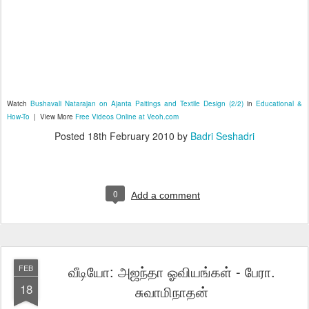
Watch
Bushavali Natarajan on Ajanta Paitings and Textile Design (2/2)
in
Educational &
How-To
| View More
Free Videos Online at Veoh.com
Posted
18th February 2010
by
Badri Seshadri
0
Add a comment
வீடியோ: அஜந்தா ஓவியங்கள் - பேரா.
FEB
18
சுவாமிநாதன்