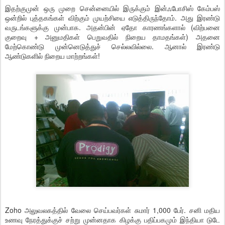
இதற்குமுன் ஒரு முறை சென்னையில் இருக்கும் இன்ஃபோசிஸ் கேம்பஸ்
ஒன்றில் புத்தகங்கள் விற்கும் முயற்சியை எடுத்திருந்தோம். அது இரண்டு
வருடங்களுக்கு முன்பாக. அதன்பின் ஏதோ காரணங்களால் (விற்பனை
குறைவு + அனுமதிகள் பெறுவதில் நிறைய தாமதங்கள்) அதனை
மேற்கொண்டு முன்னெடுத்துச் செல்லவில்லை. ஆனால் இரண்டு
ஆண்டுகளில் நிறைய மாற்றங்கள்!
Zoho அலுவலகத்தில் வேலை செய்பவர்கள் சுமார் 1,000 பேர். சனி மதிய
உணவு நேரத்துக்குச் சற்று முன்னதாக கிழக்கு பதிப்பகமும் இந்தியா டுடே