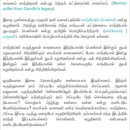
காரணம் காந்திதான் என்பது அந்தக் கட்டுரையின் சாராம்சம். (
Women
suffer from Gandhi's legacy
)
இதை முன்வைத்து மருதன் தன் வலைப்பதிவில்
காந்தியின் பெண்கள்
என்று
எழுதினார். அடுத்து ரவிபிரகாஷ் அந்த கார்டியன் கட்டுரையை காந்தியால்
துயருறும் பெண்கள் என்று தமிழில் மொழிபெயர்த்தார்: (
ரவிபிரகாஷ்
|
மருதன்
). ரவிபிரகாஷின் மொழியாக்கத்தில் சில பிழைகள் உள்ளன.
காந்தியின் கருத்துகள் காரணமாக இந்தியாவில் பெண்கள் இன்றும் துயர்
உறுவதாகச் சித்திரிக்கும் மைக்கல் கானலனைப் போல காந்தியால் இன்று
இந்தியாவில் இந்துக்கள் துயர் உறுகிறார்கள் என்று பலர் சித்திரிக்கிறார்கள்.
இன்னும் பலர் இந்தியாவில் உள்ள அனைவருமே காந்தியால் துயர்
உறுகிறார்கள் என்று சித்திரிக்கிறார்கள்.
ஒருவேளை இவை அனைத்துமே உண்மையாக இருக்கலாம். இந்தக்
கருத்துகளை நாம் அப்படியே ஏற்றுக்கொள்ளவும் செய்யலாம். ஆனால்
வலுவான பகுத்தறிவின் பின்னணியிலும் இயங்கியல் பொருள்முதல்வாதப்
பின்னணியிலும் வந்திருக்கும் நாம் அப்படியே பிறர் சொல்வதை ஏற்பது
நியாயமா? கொஞ்சம் ஆழ்ந்து உண்மை என்ன என்று கண்டறிய
வேண்டுமல்லவா? மைக்கல் கானலன் என்ற வெள்ளைக்காரர்கூட காந்தியை
அப்படி இப்படி படித்து எதையோ எழுதிவிடுகிறார். நம்மவர்கள் எந்த இடத்தில்
காந்தி இப்படியெல்லாம் சொன்னார், எழுதினார் என்பதைக்
கண்டறியவேண்டுமல்லவா?