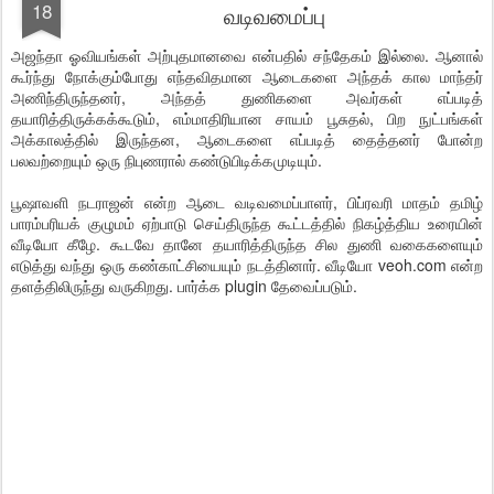
18
வடிவமைப்பு
அஜந்தா ஓவியங்கள் அற்புதமானவை என்பதில் சந்தேகம் இல்லை. ஆனால்
கூர்ந்து நோக்கும்போது எந்தவிதமான ஆடைகளை அந்தக் கால மாந்தர்
அணிந்திருந்தனர், அந்தத் துணிகளை அவர்கள் எப்படித்
தயாரித்திருக்கக்கூடும், எம்மாதிரியான சாயம் பூசுதல், பிற நுட்பங்கள்
அக்காலத்தில் இருந்தன, ஆடைகளை எப்படித் தைத்தனர் போன்ற
பலவற்றையும் ஒரு நிபுணரால் கண்டுபிடிக்கமுடியும்.
பூஷாவளி நடராஜன் என்ற ஆடை வடிவமைப்பாளர், பிப்ரவரி மாதம் தமிழ்
பாரம்பரியக் குழுமம் ஏற்பாடு செய்திருந்த கூட்டத்தில் நிகழ்த்திய உரையின்
வீடியோ கீழே. கூடவே தானே தயாரித்திருந்த சில துணி வகைகளையும்
எடுத்து வந்து ஒரு கண்காட்சியையும் நடத்தினார். வீடியோ veoh.com என்ற
தளத்திலிருந்து வருகிறது. பார்க்க plugin தேவைப்படும்.