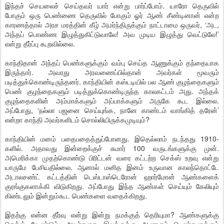
இந்தச் செயலைச் செய்தவர் யார் என்று பார்ப்போம். யாரோ தெருவில்
போகும் ஒரு பெண்ணை தெருவில் போகும் ஓர் ஆண் சீண்டினான் என்ற
காரணத்தால் அரச மரத்தின் கீழ் அமர்ந்திருக்கும் நாட்டாமை ஒருவர், ‘அட,
அந்தப் பொண்ண இழுத்துகிட்டுவாலே! அவ முடிய இழுத்து வெட்டுலே!’
என்று தீர்ப்பு கூறவில்லை.
காந்திதான் அந்தப் பெண்களுக்கும் வம்பு செய்த ஆணுக்கும் தந்தையாக
இருந்தார். அவரது அரவணைப்பில்தான் அவர்கள் மூவரும்
படித்துக்கொண்டிருந்தனர். காந்தியின் கஸ்டடியில் பல ஆண் குழந்தைகளும்
பெண் குழந்தைகளும் படித்துக்கொண்டிருந்த காலகட்டம் அது. அந்தக்
குழந்தைகளின் அம்மாக்களும் அப்பாக்களும் அருகே கூட இல்லை.
அப்போது, ‘நல்லா பஜனை செய்யுங்க, நானே காண்டம் வாங்கித் தரேன்’
என்றா காந்தி அவர்களிடம் சொல்லியிருக்கமுடியும்?
காந்தியின் மனம் பதைபதைத்துப்போனது. இதெல்லாம் நடந்தது 1910-
களில். அதாவது இன்றைக்குச் சுமார் 100 வருடங்களுக்கு முன்.
அமெரிக்கா முதற்கொண்டு பிரிட்டன் வரை கட்டற்ற செக்ஸ் உறவு என்று
யாருமே பேசியதில்லை. ஆனால் மனித இனம் உருவான காலந்தொட்டே
அடாலசண்ட் கட்டத்தின் டெஸ்டாஸ்டெரோன் ஹார்மோன் ஆண்களைக்
குரங்குகளாக்கி விடுகிறது. அப்போது இந்த ஆண்கள் செய்யும் கேலியும்
கிண்டலும் இன்றும்கூட பெண்களை வதைக்கிறது.
இதற்கு என்ன தீர்வு என்று இன்று நமக்குத் தெரியுமா? ஆண்களுக்கு