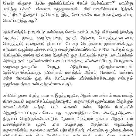
இவரே விருதை மேலே தூக்கிப்போட்டு கேட்ச் பிடிச்சுப்பாரா?” மாய்ந்து
மாய்ந்து பக்கம் பக்கமாக எழுதுவதைவிட சிறப்பானதில்லையா இந்தக்
கார்ட்டூன்? இதைவிட நச்சென்று இந்த வெட்கக்கேடான விஷயத்தை எப்படி
வெளிப்படுத்துவது?
ஆங்கிலத்தில் propriety என்றொரு சொல் உண்டு. தமிழ் விக்‌ஷனரி இதற்கு
“ஒழுங்கு முறை; ஒழுங்குமுறை; தகுதி; நேர்மை; பொருத்தமுடைமை;
பொருத்தம்; முறைமை; நியாயம்” போன்ற சொற்களை முன்வைக்கிறது.
சரியான ஒழுக்கநடத்தை என்று வைத்துக்கொள்வோம். தானே நடத்தும் ஒரு
போட்டியில், தானே நடுவராக இருக்கும் ஒரு போட்டியில் தனது படைப்பாக்கம்
அல்லது தன் உறவினர்களின் படைப்பாக்கத்தை விண்ணப்பிப்பது பொதுவாக
ஒழுக்கநடத்தையில் சேராது. அதேபோல, நடுவுநிலைமையுடன்
தேர்ந்தெடுக்கப்படாது, நடுவர்கள் மனத்தில் அச்சம் நிலவலாம் என்றால்
அந்த நிலையில் ஒரு சில போட்டிகளில் பங்கெடுக்கக்கூடாது என்பதும்
ஒழுக்கநடத்தை என்பதற்குள்ளாக வரும்.
உளியின் ஓசை சிறந்த படமாக இருந்தாலுமே, அதன் வசனங்கள் உலக மகாத்
திறமையுடன் உருவாக்கப்பட்டிருந்தாலுமே, கருணாநிதி முதல்வராக இருக்கும்
காலகட்டத்தில் அந்தப் படம் வசனம் என்ற பிரிவில் போட்டியில்
அனுமதிக்கப்பட்டிருக்கவே கூடாது. கருணாநிதியாகவே முன்வந்து அதனை
திரும்பப் பெற்றிருக்கவேண்டும். ஆனால் அதையும் தாண்டி அந்தப் படம்
வசனத்துக்காக முதல் பரிசு பெறுகிறது. அதற்கான விழாவுக்கு
கருணாநிதியே தலைமை தாங்கி பரிசளிக்கிறார். எல்லாவித ஒழுக்கநடத்தை
விதிகளின்படியும் இது கேலிக்கூத்து என்பதைத் தவிர வேறு என்ன?