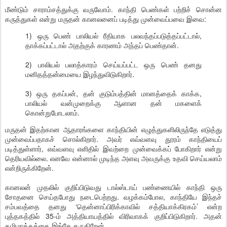
மீண்டும் சாராம்சத்துக்கு வருவோம். காந்தி பெண்கள் பற்றிச் சொன்ன
கருத்துகள் என்று மருதன் கானலனைப் படித்து முன்வைப்பவை இவை:
1) ஒரு பெண் பாலியல் ரீதியாக பலவந்தப்படுத்தப்பட்டால்,
தாக்கப்பட்டால் அதற்குக் காரணம் அந்தப் பெண்தான்.
2) பாலியல் பலாத்காரம் செய்யப்பட்ட ஒரு பெண் தனது
மனிதத்தன்மையை இழந்துவிடுகிறார்.
3) ஒரு தகப்பன், தன் குடும்பத்தின் மானத்தைக் காக்க,
பாலியல் வன்முறைக்கு ஆளான தன் மகளைக்
கொன்றுபோடலாம்.
மருதன் இதற்கான ஆதாரங்களை காந்தியின் எழுத்துகளிலிருந்தே எடுத்து
முன்வைப்பதாகச் சொல்கிறார். அவர் எவ்வளவு தூரம் காந்தியைப்
படித்துள்ளார், எவ்வளவு எளிதில் இவற்றை முன்வைக்கப் போகிறார் என்று
தெரியவில்லை. எனவே என்னால் முடிந்த அளவு அவருக்கு உதவி செய்யலாம்
என்றிருக்கிறேன்.
கானலன் முதலில் குறிப்பிடுவது டால்ஸ்டாய் பண்ணையில் காந்தி ஒரு
சோதனை செய்தபோது நடைபெற்றது. வழக்கம்போல, காந்தியே இந்தச்
சம்பவத்தை தனது ‘தென்னாப்பிரிக்காவில் சத்தியாக்கிரகம்’ என்ற
புத்தகத்தில் 35-ம் அத்தியாயத்தில் விரிவாகக் குறிப்பிடுகிறார். அதன்
தமிழாக்கத்தை இங்கே தருகிறேன்.