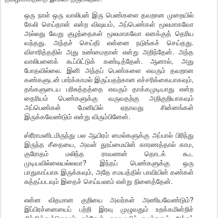
ஒரு நாள் ஒரு வாலிபன் இரு பெண்களை தவறான முறையில்
கேலி செய்தான் என்ற விஷயம், அப்பெண்கள் மூலமாகவோ
அல்லது வேறு குழந்தைகள் மூலமாகவோ எனக்குத் தெரிய
வந்தது. அந்தச் செய்தி என்னை நடுங்கச் செய்தது.
விசாரித்ததில் அது உண்மைதான் என்று அறிந்தேன். அந்த
வாலிபனைக் கூப்பிட்டுக் கண்டித்தேன். ஆனால், அது
போதவில்லை. இனி அந்தப் பெண்களை எவரும் தவறான
கண்களுடன் பார்க்காமல் இருப்பதற்கான எச்சரிக்கையாகவும்,
தங்களுடைய பரிசுத்தத்தை எவரும் தாக்கமுடியாது என்ற
தைரியம் பெண்களுக்கு வருவதற்கு அறிகுறியாகவும்
அப்பெண்கள் மேனியில் ஏதாவது சின்னங்கள்
இருக்கவேண்டும் என்று விரும்பினேன்.
ஸ்ரீராமனிடமிருந்து பல ஆயிரம் மைல்களுக்கு அப்பால் பிரிந்து
இருந்த சீதையை, அவள் தூய்மையின் காரணத்தால் காம,
குரோதம் மலிந்த ராவணன் தொடக் கூட
முடியவில்லையல்லவா? இந்தப் பெண்களுக்கு ஒரு
பாதுகாப்பாக இருக்கவும், அதே சமயத்தில் பாவியின் கண்கள்
சுத்தப்படவும் இதைச் செய்யலாம் என்று நினைத்தேன்.
என்ன விதமான குறியை அவர்கள் அணியவேண்டும்?
இப்பிரச்னையைப் பற்றி இரவு முழுவதும் உறக்கமின்றிச்