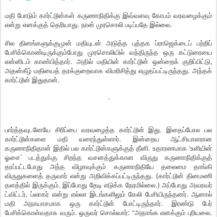
மதி போடும் கார்ட்டூன்கள் கருணாநிதிக்கு இவ்வளவு கோபம் வரவழைக்கும்
என்று எனக்குத் தெரியாது. நான் முரசொலி படிப்பதே இல்லை.
சில தினங்களுக்குமுன் மதியுடன் அடுத்த புத்தக ப்ராஜெக்டைப் பற்றிப்
பேசிக்கொண்டிருக்கும்போது முரசொலியில் வந்திருந்த ஒரு கட்டுரையை
என்னிடம் காண்பித்தார். அதில் மதியின் கார்ட்டூன் ஒன்றைக் குறிப்பிட்டு,
அதன்கீழ் மதியைத் தரக்குறைவாக விமரிசித்து எழுதப்பட்டிருந்தது. அந்தக்
கார்ட்டூன் இதுதான்.
பார்த்தவுடனேயே சிரிப்பை வரவழைத்த கார்ட்டூன் இது. இதைப்போல பல
கார்ட்டூன்களை மதி வரைந்துள்ளார். இன்றைய ஆட்சியாளரான
கருணாநிதிதான் இதில் பல கார்ட்டூன்களுக்குத் தீனி. உதாரணமாக ‘உளியின்
ஓசை’ படத்துக்கு சிறந்த வசனத்துக்கான விருது கருணாநிதிக்குத்
தரப்பட்டபோது அந்த விழாவுக்கும் கருணாநிதியே தலைமை தாங்கி
விருதுகளைத் தருவார் என்று அறிவிக்கப்பட்டிருந்தது. (கார்ட்டூன் தினமணி
தளத்தில் இருக்கும். இப்போது தேடி எடுக்க நேரமில்லை.) அப்போது அவரவர்
ட்விட்டர், ப்லாகர் என்று எல்லா இடங்களிலும் கேலி பேசியிருந்தனர். ஆனால்
மதி அநாயாசமாக ஒரு கார்ட்டூன் போட்டிருந்தார். இரண்டு பேர்
பேசிக்கொள்வதாக வரும். ஒருவர் சொல்வார்: “அதாங்க எனக்கும் புரியலை.