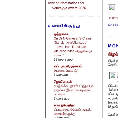
Inviting Nominations for
Venkayya Award 2026
பா.ரா
வலையிலிருந்து
POST
ஒத்திசைவு...
On Dr N Ganesan’s Claim:
“Sanskrit बीज/bīja ‘seed’
MON
derives from Dravidian
vittu/viccu/vīca வித்து/விதை/
கிழக
விசை..”
18 hours ago
கிழக்க
வெளிய
எஸ். ராமகிருஷ்ணன்
இடக்கை பேசும் நீதி.
1 day ago
ஜெயமோகன்
கிட்டத
தமிழ்விக்கி- தூரன் விருதுவிழா-
பின்னர
நாதஸ்வர இசை .கலைஞர்கள்,
எப்போத
பாடல்கள்.
எழுத்த
2 days ago
(கடந்த
சாரு நிவேதிதா
இருப்ப
தியாகராஜா: ஸ்பெஷல் எடிஷன்:
மாணவர்களுக்கு
சென்னை
3 days ago