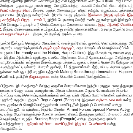
சென்ற ஆண்டு நாங்கள் கொண்டுவந்த சில புத்தகங்கள் மொழிபெயர்ப்பை சிறப்பாகச்
செய்தன. முதலாவது ராமன் ராஜா மொழிபெயர்த்த, பல்லவி அய்யரின் சீனா பற்றிய புத
சீனா: விலகும் திரை
. இதைப் படித்த அனைவரும், ஏதோ தமிழில் எழுதப்பட்ட புத்தகத்
துபோலவே இருந்தது என்றார்கள். இரண்டாவது புத்தகம்:
இலங்கை இறுதி யுத்தம்
.
இந்
காந்திக்குப் பிறகு - பாகம் 1
, இதில் பெருமளவு வெற்றி கண்டது என்றாலும் இன்னும் 
ளில் கொஞ்சம் தட்டிச் சரி செய்யவேண்டிய வேலைகள் உள்ளன.
இந்த ஆண்டு வெளியா
2
, இந்தப் பிரச்னைகளைக் கடந்துவிட்டது என்றே நினைக்கிறேன். சென்ற ஆண்டு வ
 மறுகண்டுபிடிப்பு
புத்தகமும் திருப்தி தரக்கூடியதே.
ஆண்டு இன்னும் கொஞ்சம் அகலக்கால் வைத்துள்ளோம். முதலில் கொண்டுவந்தது அப்
, ஆசார்ய மஹாபிரக்ஞாவின்
குடும்பமும் தேசமும்
, சுதா சேஷய்யன் மொழிபெயர்ப்பில்
ல மூலம் The Family and the Nation, HarperCollins). இது மிகவும் கடினமான ஒரு
து. இந்திய ஆன்மிகம் பற்றியது. எனவே அதற்கான மொழி தேவைப்பட்டது. அடுத்தது 
ொழிபெயர்ப்பில் வந்துள்ள இரண்டாவது புத்தகம். முதல் புத்தகம் போன்றே இதிலும் ர
ெளுத்துக்கட்டியுள்ளார். போரஸ் முன்ஷி, 11 நிறுவனங்கள் பற்றி, எப்படி அவை புதுமை
ுள்ளன என்பது பற்றி எழுதிய புத்தகம் Making Breakthrough Innovations Happen
rCollins). தமிழில்
திருப்புமுனை
என்ற பெயரில் கொண்டுவந்துள்ளோம்.
ய விடுதலை இயக்கத்தைச் சேர்ந்த ஒருசில போராளிகளை இந்திய ராணுவ உளவுத்துறைய
சக்கார மேஜர் எப்படி ஏமாற்றினார்; அதன் விளைவாக அந்தப் போராளிகள் இந்திய
ல் எப்படி வாடிக்கொண்டிருக்கிறார்கள் என்பது பற்றி அந்தப் போராளிகளின் வக்கீலான
ா ஹக்சர் எழுதிய புத்தகம் Rogue Agent (Penguin). இதனை
வஞ்சக உளவாளி
என்ற
மாக குமரேசன் மொழிபெயர்த்துள்ளார். மணிப்பூரின் இரும்புப் பெண்மணி என்று
ப்படும் ஐரோம் ஷர்மிளா, இந்திய அரசின் Armed Forces Special Powers Act-ஐ
்து, பத்து ஆண்டுகளுக்கும் மேலாக உண்ணாவிரதம் இருந்துவருகிறார். அவரைப் பற்றி தீ
 மெஹரோத்ரா எழுதிய Burning Bright (Penguin) என்ற புத்தகத்தை ராம்கி
யர்த்துள்ளார் -
ஐரோம் ஷர்மிளா - மணிப்பூரின் இரும்புப் பெண்மணி
என்று
ுவருகிறோம்.