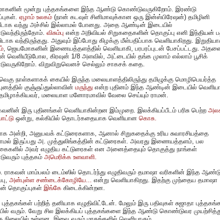
கனின் மூன்று புத்தகங்களை இந்த ஆண்டு கொண்டுவருகிறோம். இரண்டு
ப்புகள்.
ஏழாம் உலகம்
(நான் கடவுள் சினிமாவுக்கான ஒரு இன்ஸ்பிரேஷன்) தமிழினி
ீடாக வந்து அச்சில் இல்லாமல் போனது. அதை ஆண்டின் இடையில்
ுவந்திருந்தோம்.
விசும்பு
என்ற அறிவியல் சிறுகதைகளின் தொகுப்பு எனி இந்தியன் ப
டாக வந்திருந்தது. அதுவும் இப்போது கிழக்கு மீள்பதிப்பாக வெளியாகிறது. இறுதிய
்
, ஜெயமோகனின் இணையத்தளத்தில் வெளியாகி, பரபரப்புடன் பேசப்பட்டது. அதனை
ஷன் வெளியீடுபோல, கிரவுன் 1/8 அளவில், அட்டையில் தங்க முலாம் எல்லாம் பூசிக்
ுவருகிறோம். விறுவிறுவெனச் செல்லும் சாகசக் கதை.
வெகு நாள்களாகக் கையில் இருந்த மலையாளத்திலிருந்து தமிழுக்கு மொழிபெயர்த்த
புனத்தில் குஞ்ஞப்துல்லாவின்
மருந்து
என்ற புதினம் இந்த ஆண்டின் இடையில் வெளிய
தமிழாக்கியவர், மலையாள மனோரமாவில் வேலை செய்யும் ராமன்.
கவனின் இரு புதினங்கள் வெளியாகின்றன இம்முறை. இலக்கியப்பீடம் பரிசு பெற்ற
அலக
ாட்டு
ஒன்று, கல்கியில் தொடர்கதையாக வெளியான
கொசு.
க அன்றி, அனுபவக் கட்டுரைகளாக, ஆனால் சிறுகதைக்கு உரிய சுவாரசியத்தை
மல் இருப்பது அ. முத்துலிங்கத்தின் கட்டுரைகள். அவரது இணையத்தளம், பல
ரிகைகளில் அவர் எழுதிய கட்டுரைகள் என அனைத்தையும் தொகுத்து நாங்கள்
ுவரும் புத்தகம்
அமெரிக்க உளவாளி.
. ராகவன் மாம்பலம் டைம்ஸில் தொடர்ந்து எழுதிவரும் தமாஷா வரிகளின் இந்த ஆண்டு
பு,
அன்புள்ள சண்டைக்கோழியே...
என்று வெளியாகிறது. இதற்கு முந்தைய தமாஷா
ின் தொகுப்புகள்
இங்கே
கிடைக்கின்றன.
 புத்தகங்கள் பற்றித் தனியாக எழுதிவிட்டேன். மேலும் இரு பதிவுகள் சுஜாதா புத்தகங்
ில் வரும். வேறு சில இலக்கியப் புத்தகங்களை இந்த ஆண்டு கொண்டுவர முயற்சித்த
த நிலையில் உள்ளன. இவை வரும் மாதங்களில் வெளியாகும்.