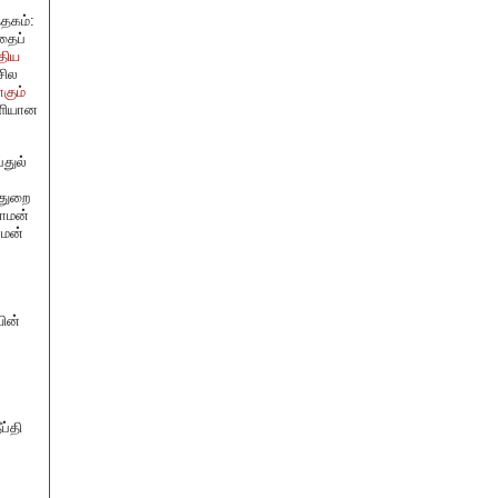
்தகம்:
தைப்
திய
சில
கும்
ெளியான
துல்
 துறை
ராமன்
ாமன்
ின்
ப்தி