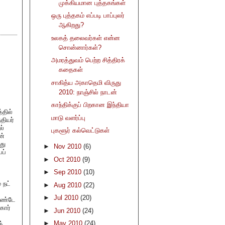
முக்கியமான புத்தகங்கள்
ஒரு புத்தகம் எப்படி பாப்புலர்
ஆகிறது?
உலகத் தலைவர்கள் என்ன
சொன்னார்கள்?
அமரத்துவம் பெற்ற சித்திரக்
கதைகள்
சாகித்ய அகாதெமி விருது
2010: நாஞ்சில் நாடன்
காந்திக்குப் பிறகான இந்தியா
்தில்
மாடு வளர்ப்பு
தியர்
ல்
புகளூர் கல்வெட்டுகள்
ன்
து
►
Nov 2010
(6)
ைப்
►
Oct 2010
(9)
►
Sep 2010
(10)
 நட்
►
Aug 2010
(22)
►
Jul 2010
(20)
கொண்டே
கார்
►
Jun 2010
(24)
►
May 2010
(24)
்