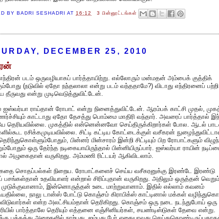
ED BY
BADRI SESHADRI
AT
16:12
3 பின்னூட்டங்கள்
URDAY, DECEMBER 25, 2010
ிரன்
 எந்திரன் படம் ஒருவழியாகப் பார்த்தாயிற்று. எல்லோரும் மன்மதன் அம்பைக் குத்திக்
கும்போது (நடுவில் ஏதோ நந்தலாலா என்று படம் வந்ததாமே?) விடாது எந்திரனைப் பற்றி
ே தீருவது என்று முடிவெடுத்துவிட்டேன்.
் ஐஸ்வர்யா ராய்தான் ரோபாட் என்று நினைத்துவிட்டேன். ஆரம்பக் காட்சி முதல், முகத
ணர்ச்சியும் காட்டாது ஏதோ தேசத்து பொம்மை மாதிரி வந்தார். அவரைப் பார்த்தால் இந்
யே தெரியவில்லை. முகத்தில் என்னென்னவோ செய்திருக்கிறார்கள் போல. ஆடல் பாட
களில்கூட ரசிக்கமுடியவில்லை. சிட்டி கட்டிய கோட்டைக்குள் வசீகரன் நுழைந்துவிட்டா
தெரிந்துகொள்ளும்போதும், பின்னர் மின்சாரம் இன்றி சிட்டியும் பிற ரோபாட்களும் விழுந்
ும்போதும் ஒரு தேர்ந்த நடிகையாயிருந்தால் பின்னியிருப்பார். ஐஸ்வர்யா ராயின் நடிப்ப
தால் அழுகைதான் வருகிறது. அம்மணி ரிட்டயர் ஆகிவிடலாம்.
்கதை சொதப்பல்கள் நிறைய. ரோபாட்களைச் செய்ய வசீகரனுக்கு இரண்டே இரண்டு
ப் பசங்கள்தான் உதவியாளர் என்றால் சிரிப்புதான் வருகிறது. அதிலும் ஒருத்தன் வெறும்
 முடுக்குவானாம், இன்னொருத்தன் உடை மாற்றுவானாம். இதில் எல்லாம் கவனம்
யதில்லை, நாலு டான்ஸ் போட்டு கொஞ்சம் கிராபிக்ஸ் காட்டினால் மக்கள் வழிந்து
துவிடுவார்கள் என்ற அலட்சியம்தான் தெரிகிறது. கொஞ்சம் ஒரு நடை நடந்துபோய் ஒரு 
ரியில் பார்த்தாலே தெரியும் எத்தனை எஞ்சினியர்கள், சயண்டிஸ்டுகள் தேவை என்று.
ுக்கு பக்கத்து அறைகளில் நாற்பது, ஐம்பது பேர் எதையாவது செய்துகொண்டிருப்பதாகக