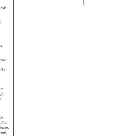
ிகள்
்
டி
 (சனா
லையே
ிக
கு
்
ச்
 சில
ில்லை.
தைத்