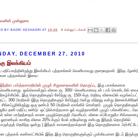
கவனின் முன்னுரை
ED BY
BADRI SESHADRI
AT
19:46
9 பின்னூட்டங்கள்
DAY, DECEMBER 27, 2010
்கு இலக்கியம்
ு பதிப்பகத்திலிருந்து இலக்கியப் புத்தகங்கள் வெளியாவது குறைவுதான். இந்த ஆண்ட
ான புத்தகங்கள் இவை:
இந்திரா பார்த்தசாரதியின் முழுச் சிறுகதைகளின் தொகுப்பு,
இரு பாகங்களாக
வெளியானது. ஒவ்வொன்றும் விலை ரூ. 300/- வெளியானவுடன் டாக் செண்டரில் வை
நிகழ்ச்சியில், இரு தொகுதிகளும் சேர்ந்து ரூ. 150/-க்கு அதிரடி விலையில் வழங்கப்பட
்தட்ட 300 பிரதிகள் (இரு தொகுதிகளும் சேர்ந்து) அன்று விற்றது என்று நினைக்கிறேன
் சிங்கப்பூரிலிருந்து ஒரு நண்பர் 50 பிரதிகள் வாங்கிச் சென்றார். முழுத் தொகுதிகளுக
ுமே தனி மதிப்பு உண்டு. ஒட்டுமொத்தமாக ஓர் எழுத்தாளரின் முழுப் பங்களிப்பை, அ
ில் உள்ள மாற்றத்தைக் காண முழுத்தொகுதி அவசியம். விலை எப்போதுமே சிக்கலானத
 ஓராண்டில் காகித விலை 20%-க்கும் மேல் ஏறியுள்ளது என்பது இந்தத் தொழிலில்
ோருக்குத் தெரிந்த ஒன்று.) இந்தக் காரணத்தால்தான் இரு தொகுதிகளாக அச்சிட்டோ
 புத்தகக் கண்காட்சியில் இந்த இரு தொகுதிகளுக்கும் முக்கியமான இடம் இருக்கும