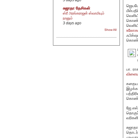
ஜெயமோ
சுஜாதா தேசிகன்
மீள்பதி
ஸ்ரீ அரங்கராஜன் ஸ்வாமியும்
வெளிய
நானும்
கொண்ட
3 days ago
வெளியி
உலோகம
Show All
ஃபிக்‌
கொண்ட
பா. ரா
விளைய
கதையா
இழக்கா
பத்தி
கொண்ட
ஜே.எஸ்
தொகுப்
வரிகள
சுஜாதா
தொடர்ப
முடியா