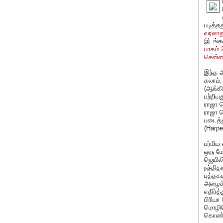
படித்த
வரலாறு 
இடங்க
பாகம் 
சென்னை
இந்த 
கலாம்
(ஆங்கி
பற்றிய
ராஜா ம
ராஜா வ
படைத்த
(Harpe
பர்மி
ஒரு மோ
ஜெயிலி
நந்தித
புத்தக
அழைக்க
எதிர்த
பிரியா
மொழிபெ
கொண்ட