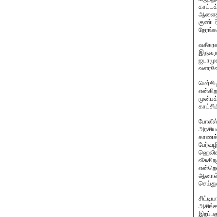
காட்ட
ஆளைத் 
குண்டர
நேரங்க
வசீகர
இருவரு
ஜடாமுன
வளரவே
மெர்சி
என்கிற
முன்பக
காட்சி
போலீஸ்
அரசியல
காணக்க
பேர்வழ
ஹெலிகா
வீசுகி
என்றெல
ஆனால்,
செய்து
சிட்டி
அசிங்க
இறப்பத