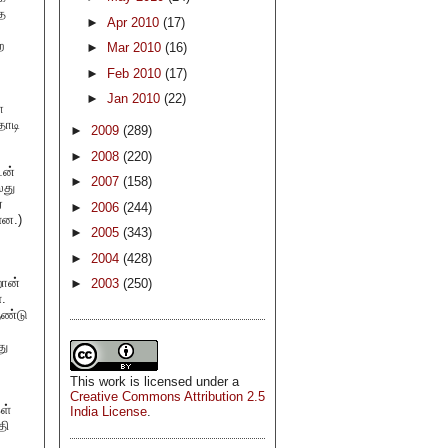
த
►
Apr 2010
(17)
ற
►
Mar 2010
(16)
►
Feb 2010
(17)
►
Jan 2010
(22)
ோ
தாடி
►
2009
(289)
►
2008
(220)
ேன்
►
2007
(158)
லது
்
►
2006
(244)
ளன.)
►
2005
(343)
►
2004
(428)
றான்
►
2003
(250)
்.
ுண்டு
து
This
work
is licensed under a
Creative Commons Attribution 2.5
ள்
India License
.
தி