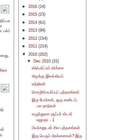
►
2016
(14)
►
2015
(23)
திப்பக
►
2014
(61)
ாக
►
2013
(94)
 பல்ப்
►
2012
(154)
►
2011
(214)
▼
2010
(202)
ானது.
▼
Dec 2010
(15)
ஸ்பெக்ட்ரம் சர்ச்சை
ிலா
கிழக்கு இலக்கியம்
எந்திரன்
மொழிபெயர்ப்புப் புத்தகங்கள்
இரு போர்கள், ஒரு கண்டம்,
பல நாடுகள்
த்
எழுத்துலக சூப்பர் ஸ்டார்
சுஜாதா - 1
பியர்சனுடன் சில புத்தகங்கள்
கள்
ு,
இரு பெரும் பிரச்னைகள்? இரு