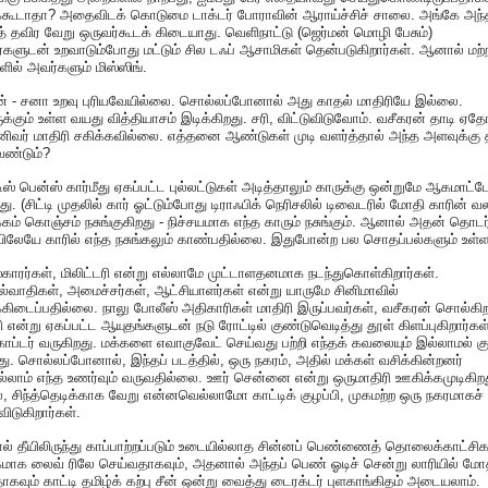
க்கூடாதா? அதைவிடக் கொடுமை டாக்டர் போராவின் ஆராய்ச்சிச் சாலை. அங்கே அந்
தவிர வேறு ஒருவர்கூடக் கிடையாது. வெளிநாட்டு (ஜெர்மன் மொழி பேசும்)
்களுடன் உறவாடும்போது மட்டும் சில டஃப் ஆசாமிகள் தென்படுகிறார்கள். ஆனால் மற்
ளில் அவர்களும் மிஸ்ஸிங்.
ன் - சனா உறவு புரியவேயில்லை. சொல்லப்போனால் அது காதல் மாதிரியே இல்லை.
க்கும் உள்ள வயது வித்தியாசம் இடிக்கிறது. சரி, விட்டுவிடுவோம். வசீகரன் தாடி ஏத
ிவர் மாதிரி சகிக்கவில்லை. எத்தனை ஆண்டுகள் முடி வளர்த்தால் அந்த அளவுக்கு 
ண்டும்?
டிஸ் பென்ஸ் கார்மீது ஏகப்பட்ட புல்லட்டுகள் அடித்தாலும் காருக்கு ஒன்றுமே ஆகமாட்ட
து. (சிட்டி முதலில் கார் ஓட்டும்போது டிராஃபிக் நெரிசலில் டிவைடரில் மோதி காரின் வ
்கம் கொஞ்சம் நசுங்குகிறது - நிச்சயமாக எந்த காரும் நசுங்கும். ஆனால் அதன் தொடர
யிலேயே காரில் எந்த நசுங்கலும் காண்பதில்லை. இதுபோன்ற பல சொதப்பல்களும் உள்
காரர்கள், மிலிட்டரி என்று எல்லாமே முட்டாளதனமாக நடந்துகொள்கிறார்கள்.
்வாதிகள், அமைச்சர்கள், ஆட்சியாளர்கள் என்று யாருமே சினிமாவில்
ிடைப்பதில்லை. நாலு போலீஸ் அதிகாரிகள் மாதிரி இருப்பவர்கள், வசீகரன் சொல்கி
ி என்று ஏகப்பட்ட ஆயுதங்களுடன் நடு ரோட்டில் குண்டுவெடித்து தூள் கிளப்புகிறார்கள
ப்டர் வருகிறது. மக்களை எவாகுவேட் செய்வது பற்றி எந்தக் கவலையும் இல்லாமல் க
றது. சொல்லப்போனால், இந்தப் படத்தில், ஒரு நகரம், அதில் மக்கள் வசிக்கின்றனர்
்லாம் எந்த உணர்வும் வருவதில்லை. ஊர் சென்னை என்று ஒருமாதிரி ஊகிக்கமுடிகிற
 சிந்த்தெடிக்காக வேறு என்னவெல்லாமோ காட்டிக் குழப்பி, முகமற்ற ஒரு நகரமாகச்
விடுகிறார்கள்.
யால் தீயிலிருந்து காப்பாற்றப்படும் உடையில்லாத சின்னப் பெண்ணைத் தொலைக்காட்சிக
மாக லைவ் ரிலே செய்வதாகவும், அதனால் அந்தப் பெண் ஓடிச் சென்று லாரியில் மோ
ாகவும் காட்டி தமிழ்க் கற்பு சீன் ஒன்று வைத்து டைரக்டர் புளகாங்கிதம் அடையலாம்.