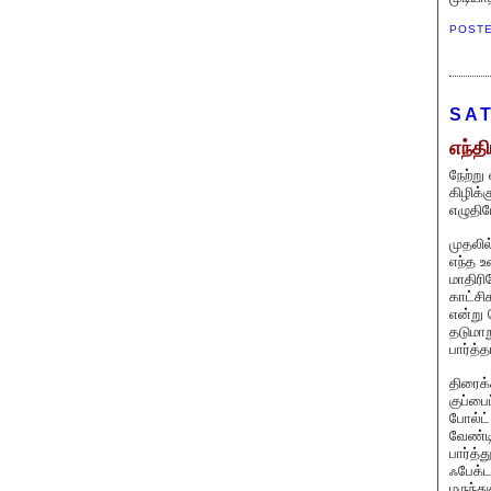
POST
SAT
எந்த
நேற்று
கிழிக்
எழுதிய
முதலில
எந்த உ
மாதிரி
காட்சி
என்று 
தடுமாற
பார்த்
திரைக
குப்பை
போல்ட்
வேண்டி
பார்த்
ஃபேக்ட
மருந்த