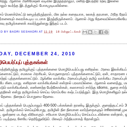
ிறது. ஆனால் அனிமேஷன் வடிவில் இருந்ததாலும், மனித-இயந்திர உறவு இல்லை
லும் உயர்ந்த இடத்துக்குப் போகமுடியவில்லை.
ம் மெனக்கெட்டு உழைத்திருந்தால், மிக நல்ல கதையாக, உலகத் தரமான, அதே நேரம
யர்களையும் கவரக்கூடிய படமாக இருந்திருக்கலாம். ஆனால் அது தேவையில்லாமலேயே
வு தமிழர்களைக் கவர்ந்துள்ளது இந்தப் படம்.
ED BY
BADRI SESHADRI
AT
11:19
18 பின்னூட்டங்கள்
DAY, DECEMBER 24, 2010
பெயர்ப்புப் புத்தகங்கள்
த்திலிருந்து தமிழுக்குப் புத்தகங்களை மொழிபெயர்ப்பது எளிதல்ல. அவை இலக்கியப்
ங்களாகட்டும், சமகால அரசியல், பொருளாதாரப் புத்தகங்களாகட்டும், ஏன், சாதாரண 
ற்றப் புத்தகங்களாகட்டும். ஆங்கில வாக்கிய அமைப்புக்கும் தமிழ் வாக்கிய அமைப்புக்
பே கிடையாது. எளிதான வாக்கியங்கள் என்றால் பரவாயில்லை. ஆனால் வளைத்து, மடி
படும் வாக்கியங்கள், எண்ணற்ற மேற்கோள்கள், கலாசாரம் சார்ந்த idioms, துறை சார்ந
்குறிகள் என்று தமிழாக்கம் செய்ய ரொம்பவே கஷ்டப்படுத்தும். இரு மொழிகளிலும் நல
 தேவை. நிறையப் பொறுமை தேவை.
ப் புத்தகங்கள் பெரும்பாலும் 400-500 பக்கங்கள் தாண்டி இருக்கும். குறைந்தபட்சம் 
கள். தமிழாக்கம் செய்யும்போது, தமிழின் நீள நீளமான வார்த்தைகளும் inflexional முற
து, ஒன்றரை மடங்கு விரிவாகும். சரியாக மொழிபெயர்ப்பு செய்யப்படவில்லை என்றால், 
் படித்தவுடனேயே தெரிந்துவிடும். மிகவும் அந்நியமாகத் தோன்றும்.