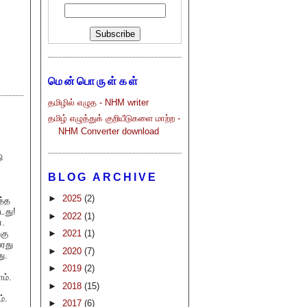
மென்பொருள்கள்
தமிழில் எழுத - NHM writer
தமிழ் எழுத்துக் குறியீடுகளை மாற்ற -
NHM Converter download
ு
BLOG ARCHIVE
►
2025
(2)
த்த
்டது!
►
2022
(1)
்.
்கு
►
2021
(1)
வரது
►
2020
(7)
ு.
►
2019
(2)
ம்.
►
2018
(15)
்.
►
2017
(6)