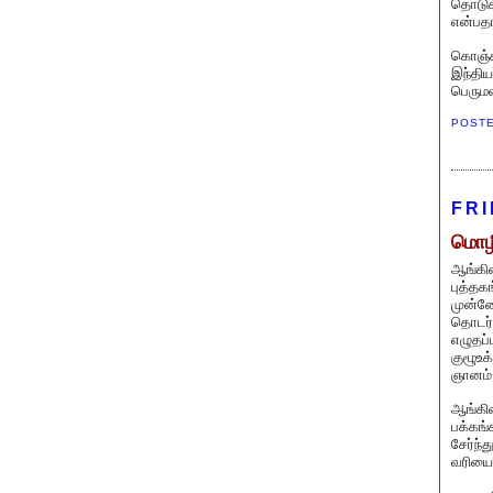
தொடுக
என்பதா
கொஞ்ச
இந்தி
பெருமள
POST
FRI
மொழி
ஆங்கில
புத்தக
முன்னே
தொடர்
எழுதப்
குழூஉக
ஞானம்
ஆங்கில
பக்கங்
சேர்ந்
வரியைப