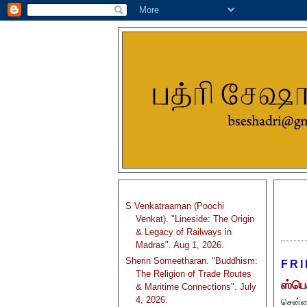
S Venkatraaman (Poochi
Venkat). "Lineside: The Origin
& Legacy of Railways in
Madras". Aug 1, 2026.
Sherin Someetharan. "Buddhism:
FRI
The Religion of Trade Routes
ஸ்பெக
& Maritime Connections". July
4, 2026.
சென்னை