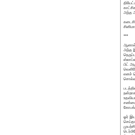
தியேட
காட்சி
அந்த 
கடைசி 
சினிமா
***
ஆனால் 
அந்த 
நெருப்
ஸ்லாப்
பிட் அ
வெளியே
எனச் ச
சொல்வ
படத்தி
நன்றாக
உதவியா
சண்டை 
கோபங்
ஓர் இய
செய்த
முயற்ச
டெர்மி