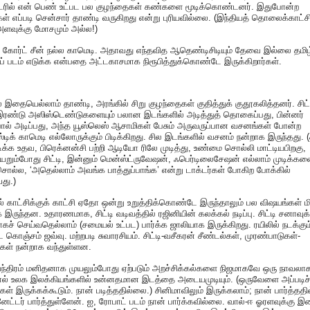
்டரில் என் பெண் உட்பட பல குழந்தைகள் கண்களை மூடிக்கொண்டனர். இதுபோன்ற
கள் எப்படி சென்சார் தாண்டி வருகிறது என்று புரியவில்லை. (இந்தியத் தொலைக்காட்ச
அளவுக்கு மோசமும் அல்ல!)
கோர்ட் சீன் நல்ல காமெடி. அதாவது எந்தவித ஆதெண்டிசிடியும் தேவை இல்லை தமிழ
ப் படம் எடுக்க என்பதை அட்டகாசமாக நிரூபித்துக்கொண்டே இருக்கிறார்கள்.
இதையெல்லாம் தாண்டி, அரங்கில் சிறு குழந்தைகள் குதித்துக் குதூகலித்தனர். சிட்
இரண்டு அஸிஸ்டெண்டுகளையும் பலான இடங்களில் அடித்துத் தொகைப்பது, பின்னர்
பால் அடிப்பது, அந்த யூஸ்லெஸ் ஆசாமிகள் பேசும் அருவருப்பான வசனங்கள் போன்ற
ஸ்டிக் காமெடி எல்லோருக்கும் பிடிக்கிறது. சில இடங்களில் வசனம் நன்றாக இருந்தது.
டிக்க உதவ, பிரெக்னன்சி பற்றி ஆடியோ ரிலே முடித்து, உண்மை சொல்லி மாட்டியபிறகு,
றும்போது சிட்டி, இன்னும் மென்ஸ்ட்ருவேஷன், ஃபெர்டிலைசேஷன் எல்லாம் முடிக்க
ொல்ல, ‘அதெல்லாம் அவங்க பாத்துப்பாங்க’ என்று டாக்டர்கள் போகிற போக்கில்
து.)
ல் காட்சிக்குக் காட்சி ஏதோ ஒன்று உறுத்திக்கொண்டே இருந்தாலும் பல விஷயங்கள் ம
 இருந்தன. உதாரணமாக, சிட்டி வடிவத்தில் ரஜினியின் கலக்கல் நடிப்பு. சிட்டி சனாவுக்
கச் செய்வதெல்லாம் (சமையல் உட்பட) பார்க்க ஜாலியாக இருக்கிறது. ரயிலில் நடக்கும
கொஞ்சம் ஜவ்வு. மற்றபடி சுவாரசியம். சிட்டி-வசீகரன் சீண்டல்கள், முரண்பாடுகள்-
கள் நன்றாக வந்துள்ளன.
ந்திரம் மனிதனாக முயலும்போது ஏற்படும் அறச்சிக்கல்களை நிஜமாகவே ஒரு நாவலாக
ால் உலக இலக்கியங்களில் உன்னதமான இடத்தை அடையமுடியும். (ஒருவேளை அப்படிச்
ிகள் இருக்கக்கூடும். நான் படித்ததில்லை.) சினிமாவிலும் இருக்கலாம்; நான் பார்த்தத
னேட்டர் பார்த்துள்ளேன். ஐ, ரோபாட் படம் நான் பார்க்கவில்லை. வால்-ஈ ஓரளவுக்கு இ