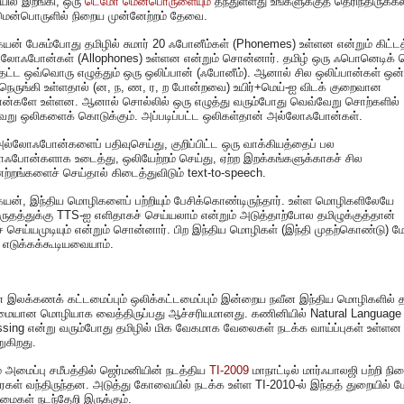
ியில் இறங்கி, ஒரு
டெமோ மென்பொருளையும்
தந்துள்ளது உங்களுக்குத் தெரிந்திருக்கல
மென்பொருளில் நிறைய முன்னேற்றம் தேவை.
யன் பேசும்போது தமிழில் சுமார் 20 ஃபோனீம்கள் (Phonemes) உள்ளன என்றும் கிட்டத
்லோஃபோன்கள் (Allophones) உள்ளன என்றும் சொன்னார். தமிழ் ஒரு ஃபொனெடிக் 
்தட்ட ஒவ்வொரு எழுத்தும் ஒரு ஒலிப்பான் (ஃபோனீம்). ஆனால் சில ஒலிப்பான்கள் ஒன
நெருங்கி உள்ளதால் (ன, ந, ண, ர, ற போன்றவை) உயிர்+மெய்-ஐ விடக் குறைவான
பான்களே உள்ளன. ஆனால் சொல்லில் ஒரு எழுத்து வரும்போது வெவ்வேறு சொற்களில்
ேறு ஒலிகளைக் கொடுக்கும். அப்படிப்பட்ட ஒலிகள்தான் அல்லோஃபோன்கள்.
ல்லோஃபோன்களைப் பதிவுசெய்து, குறிப்பிட்ட ஒரு வாக்கியத்தைப் பல
ஃபோன்களாக உடைத்து, ஒலியேற்றம் செய்து, ஏற்ற இறக்கங்களுக்காகச் சில
ற்றங்களைச் செய்தால் கிடைத்துவிடும் text-to-speech.
யன், இந்திய மொழிகளைப் பற்றியும் பேசிக்கொண்டிருந்தார். உள்ள மொழிகளிலேயே
ருதத்துக்கு TTS-ஐ எளிதாகச் செய்யலாம் என்றும் அடுத்தாற்போல தமிழுக்குத்தான்
ச் செய்யமுடியும் என்றும் சொன்னார். பிற இந்திய மொழிகள் (இந்தி முதற்கொண்டு) மே
எடுக்கக்கூடியவையாம்.
் இலக்கணக் கட்டமைப்பும் ஒலிக்கட்டமைப்பும் இன்றைய நவீன இந்திய மொழிகளில்
மையான மொழியாக வைத்திருப்பது ஆச்சரியமானது. கணினியில் Natural Language
sing என்று வரும்போது தமிழில் மிக வேகமாக வேலைகள் நடக்க வாய்ப்புகள் உள்ளன
ுகிறது.
் அமைப்பு சமீபத்தில் ஜெர்மனியின் நடத்திய
TI-2009
மாநாட்டில் மார்ஃபாலஜி பற்றி நி
ைகள் வந்திருந்தன. அடுத்து கோவையில் நடக்க உள்ள TI-2010-ல் இந்தத் துறையில் மே
ுமைகள் நடந்தேறி இருக்கும்.