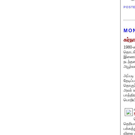
POST
MON
கர்ந
1980-க
தொடங்க
இணையத
நடந்த
அபூர்
அப்படி
தேடிப்
தொகுப
அவர் உ
பாத்தி
பொறியி
தெரியா
பக்கத்
விலை ர