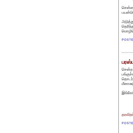
சென்னை
பயன்பெ
அடுத்த
தெரிந்
மொழிபெ
POST
பரஸ்
சென்ற 
பங்குச
தொடர்
மீனாக்
இங்கே
தரவிற
POST