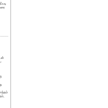
ப்படி
ுவரை
டன்
ை
ரி
து
ொந்தம்
தம்,