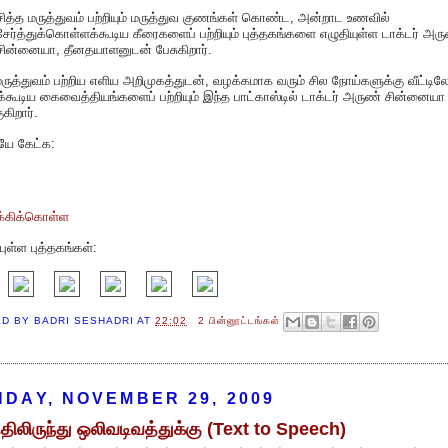
சித்த மருத்துவம் பற்றியும் மருத்துவ குணங்கள் கொண்ட, அன்றாட உணவில்
சேர்த்துக்கொள்ளக்கூடிய கீரைகளைப் பற்றியும் புத்தகங்களை எழுதியுள்ள டாக்டர் அர
சின்னையா, தீனதயாளனுடன் பேசுகிறார்.
மருத்துவம் பற்றிய எளிய அறிமுகத்துடன், வழக்கமாக வரும் சில நோய்களுக்கு வீட்டி
்கூடிய கைவைத்தியங்களைப் பற்றியும் இந்த பாட்காஸ்டில் டாக்டர் அருண் சின்னையா
கிறார்.
யே கேட்க:
க்கிக்கொள்ள
ுள்ள புத்தகங்கள்:
ED BY
BADRI SESHADRI
AT
22:02
2 பின்னூட்டங்கள்
DAY, NOVEMBER 29, 2009
்திலிருந்து ஒலிவடிவத்துக்கு (Text to Speech)