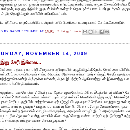
ழுக்கள் ஒருவரை ஒருவர் நசுக்குவதில் ஈடுபட்டிருக்கிறார்கள். சமூக அமைப்பிலேயே இ
 என்றால், மரபணு ரீதியில் இரு ஸ்பீஷிஸ் என்றால் தொடர்ச்சியான போர் நடக்கும். ஒர
் அழித்தொழிக்கும் பணியில் ஈடுபடுவார்கள்.
ல் இந்நிலை மாறவேண்டும் என்றால் பசிப் பிணியை உடனடியாகப் போக்கவேண்டும்.
ED BY
BADRI SESHADRI
AT
10:01
3 பின்னூட்டங்கள்
URDAY, NOVEMBER 14, 2009
இது சேரி இல்லை...
அன்னை சத்யா நகர் பற்றி சிலமுறை பதிவுகளில் எழுதியிருக்கிறேன். சென்னை விலிங்
கார்பரேட் ஃபவுண்டேஷன் என்ற அமைப்பு அன்னை சத்யா நகர் என்னும் சேரிப் பகுதிய
எடுத்துக்கொண்டு அங்குள்ள மக்கள், அரசு இயந்திரம் ஆகியவற்றுடன் இணைந்து பல
்களை ஏற்படுத்தியுள்ளனர்.
ாற்றங்கள் என்னென்ன? அவற்றால் நீடித்த முன்னேற்றம் அந்த இடத்தில் ஏற்படுமா? சே
் என்ன? சேரிகளில் உள்ள மக்கள் படும் பாடு என்ன? வெளியிலிருந்து வரும் தொண்டு
ுகள் சேரிப் பகுதியில் மாற்றங்களை ஏற்படுத்திவிடமுடியுமா? சேரியை மாற்றுவது என்ப
 பணம் சார்ந்த ஒன்றா? பாதுகாப்பு உணர்வு இன்றி, அரசு எப்போது வேண்டுமானாலும்
க்கூடும் என்ற நிலையில் வாழும் மக்களுக்கு, அவர்கள் வாழும் இடம் அவர்களுக்கே ச
பட்டா, நில ஆவணம் என்று கையில் கிடைக்கும்போது என்ன மாற்றம் ஏற்படுகிறது? சுத்
ரம் என்பதை எங்கும் மலரச் செய்யமுடியுமா?
்ற பல கேள்விகளுக்கான விடைகள் இந்தப் புத்தகத்தில் கிடைக்கும்.