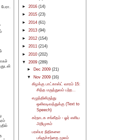
►
2016
(14)
 பேரா.
►
2015
(23)
►
2014
(61)
’
►
2013
(94)
ம்
►
2012
(154)
►
2011
(214)
்
►
2010
(202)
ாகச்
▼
2009
(289)
்துடன்
►
Dec 2009
(21)
▼
Nov 2009
(16)
கிழக்கு பாட்காஸ்ட் வாரம் 15:
சித்த மருத்துவம் பற்ற...
எழுத்திலிருந்து
ஒலிவடிவத்துக்கு (Text to
Speech)
ு
கர்நாடக சங்கீதம் - ஓர் எளிய
ரம்
அறிமுகம்
்தில்
பரஸ்பர நிதிகளை
த
பங்குச்சந்தை மூலம்