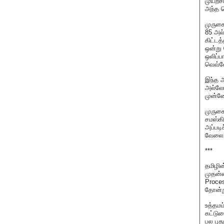
முயற்ச
அந்த 
முருகை
85 அல
கிட்டத
ஒன்று 
ஒலிப்
வெவ்வ
இந்த அ
அல்லோ
முன்னே
முருகை
சமஸ்கி
அப்படி
வேலை 
***
தமிழின
முதன்
Proces
தோன்ற
உத்தமம
கட்டுர
பல புத