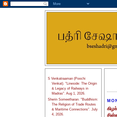
S Venkatraaman (Poochi
Venkat). "Lineside: The Origin
& Legacy of Railways in
Madras". Aug 1, 2026.
Sherin Someetharan. "Buddhism:
MON
The Religion of Trade Routes
கிழக்
& Maritime Connections". July
4, 2026.
சின