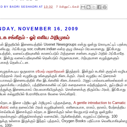
ED BY
BADRI SESHADRI
AT
13:32
7 பின்னூட்டங்கள்
DAY, NOVEMBER 16, 2009
ாடக சங்கீதம் - ஓர் எளிய அறிமுகம்
ள் இறுதியில் இணையத்தில் Usenet Newsgroups என்று ஒன்று கொடிகட்டிப் பறக்க
ியது. அப்போது soc.culture.indian என்ற குழு மிகவும் பிரபலமானது. இப்போது
்தில், வலைப்பதிவுகளில் காணப்படும் அத்தனை சண்டைகளும் அதில் அப்போதே
ன. இன்று வலைப்பதிவுகளில் தென்படும் அருமையான, அற்புதமான எழுத்துகளும்
வமாகத் தென்பட்டன.
 எழுதக்கூடிய ஒருவராக
ரமேஷ் மஹாதேவன்
இருந்தார். இன்றும் கூகிள் குரூப்ஸ் வழி
பார்த்தால் அவர் எழுதியது உங்களுக்குக் கிடைக்கும். அவர் எழுதிய கட்டுரைகள்
்பாகவும் இணையத்தில் சில இடங்களில் கிடைக்கலாம். அஜய் பால்வாயண்டீஸ்வரன் எ
ருவாக்கிய பாத்திரம், பத்திரிகைகளில் மட்டும் கதைகளாக வந்திருந்தால், துப்பறியும் சா
ரத்துக்கு இணையாகப் பிரபலமாகியிருக்கும். சென்னைக்கு திரும்பிய அவர், இப்போத
யல் கல்லூரியில் பேராசிரியராக வேலை செய்கிறார்.
கர்நாடக இசை பற்றிய ஓர் அறிமுகப் புத்தகத்தை,
A gentle introduction to Carnatic
Music
என்ற தலைப்பில் அவர் எழுதியுள்ளார். எளிமையாக, ராகம், தாளம், மேற்கத்திய
செவ்வியல் இசைக்கும் கர்நாடக இசைக்கும் உள்ள வேறுபாடு என்று ஒன்றுமே
தவர்களும் புரிந்துகொள்ளும் வகையில், ஆங்கிலத்தில், எழுதப்பட்டுள்ளது. 100
துக்கு உள்ளாக இருக்கும் இந்தப் புத்தகம், Oxygen Books பதிப்பாக வெளியாகியுள்ளத
ூ. 100/-