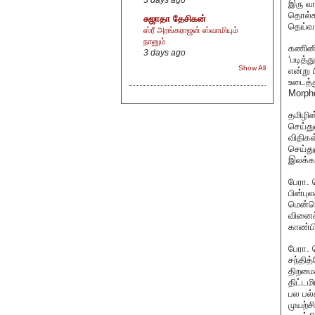
இரு வா
தொல்கா
சுஜாதா தேசிகன்
தெய்வ 
ஸ்ரீ அரங்கராஜன் ஸ்வாமியும்
நானும்
கணினிவ
3 days ago
‘படித்
Show All
என்று 
உடைத்
Morpho
தமிழி
செய்து
விதிகள
செய்து
இலக்க
பேரா. 
பின்பு
மென்பொ
வினைச்
காண்பி
பேரா. 
சந்தித
திறமைக
திட்டம
பல பல்
முயற்ச