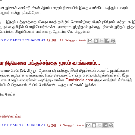
 இசைக் கச்சேரி சீசன் ஆரம்பமாகும் நிலையில் இதை வாங்கிப் படித்துப் பலரும்
றுவர் என்று நம்புகிறேன்.
ு... இந்தப் புத்தகத்தை விரைவாகத் தமிழில் கொண்டுவர விரும்புகிறோம். கர்நாடக
த, நல்ல தமிழில் மொழிபெயர்க்கக்கூடியவராக இருந்தால் நல்லது. நீங்கள் இந்தப் புத்
யர்க்க விரும்பினால் என்னைத் தொடர்பு கொள்ளுங்கள்.
ED BY
BADRI SESHADRI
AT
19:08
11 பின்னூட்டங்கள்
பர நிதிகளை பங்குச்சந்தை மூலம் வாங்கலாம்...
வாரம் செபி (SEBI) ஓர் ஆணை பிறப்பித்து, இனி மியூச்சுவல் ஃபண்ட் யூனிட்களை
்சந்தை வழியாக வாங்கலாம், ரிடீம் செய்யலாம் என்று சொல்லியிருக்கிறார்கள். இது
பாக மேலும் விவரங்கள் தெரிந்துகொள்ள
Fundsindia.com
நிறுவனத்தின் ஸ்ரீகாந்த்
ஷியிடம் தொலைபேசியில் பேசினேன். அந்த பாட்காஸ்ட் இங்கே.
யே கேட்க
க்கிக்கொள்ள
ED BY
BADRI SESHADRI
AT
12:50
2 பின்னூட்டங்கள்