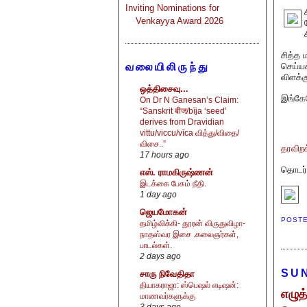
Inviting Nominations for
Venkayya Award 2026
சித்த 
செய்யக
வலையிலிருந்து
விளக்கு
ஒத்திசைவு...
இங்கே
On Dr N Ganesan’s Claim:
“Sanskrit बीज/bīja ‘seed’
derives from Dravidian
vittu/viccu/vīca வித்து/விதை/
விசை..”
தரவிற
17 hours ago
தொடர்ப
எஸ். ராமகிருஷ்ணன்
இடக்கை பேசும் நீதி.
1 day ago
ஜெயமோகன்
POST
தமிழ்விக்கி- தூரன் விருதுவிழா-
நாதஸ்வர இசை .கலைஞர்கள்,
பாடல்கள்.
2 days ago
SUN
சாரு நிவேதிதா
தியாகராஜா: ஸ்பெஷல் எடிஷன்:
எழுத
மாணவர்களுக்கு
3 days ago