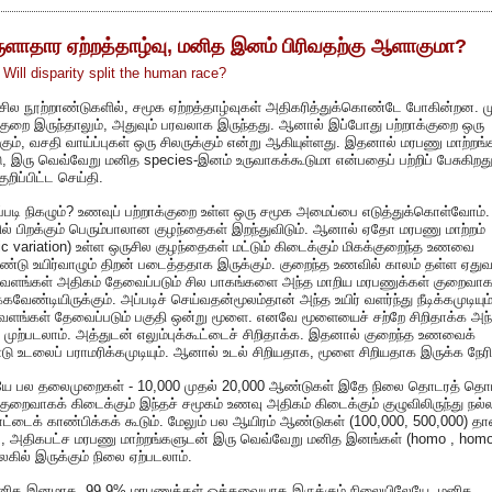
ளாதார ஏற்றத்தாழ்வு, மனித இனம் பிரிவதற்கு ஆளாகுமா?
:
Will disparity split the human race?
சில நூற்றாண்டுகளில், சமூக ஏற்றத்தாழ்வுகள் அதிகரித்துக்கொண்டே போகின்றன. ம
்குறை இருந்தாலும், அதுவும் பரவலாக இருந்தது. ஆனால் இப்போது பற்றாக்குறை ஒரு
்கும், வசதி வாய்ப்புகள் ஒரு சிலருக்கும் என்று ஆகியுள்ளது. இதனால் மரபணு மாற்றங்
டு, இரு வெவ்வேறு மனித species-இனம் உருவாகக்கூடுமா என்பதைப் பற்றிப் பேசுகிறத
ுறிப்பிட்ட செய்தி.
்படி நிகழும்? உணவுப் பற்றாக்குறை உள்ள ஒரு சமூக அமைப்பை எடுத்துக்கொள்வோம்.
ல் பிறக்கும் பெரும்பாலான குழந்தைகள் இறந்துவிடும். ஆனால் ஏதோ மரபணு மாற்றம்
ic variation) உள்ள ஒருசில குழந்தைகள் மட்டும் கிடைக்கும் மிகக்குறைந்த உணவை
்டு உயிர்வாழும் திறன் படைத்ததாக இருக்கும். குறைந்த உணவில் காலம் தள்ள ஏது
் வளங்கள் அதிகம் தேவைப்படும் சில பாகங்களை அந்த மாறிய மரபணுக்கள் குறைவா
்கவேண்டியிருக்கும். அப்படிச் செய்வதன்மூலம்தான் அந்த உயிர் வளர்ந்து நீடிக்கமுடியும்
வளங்கள் தேவைப்படும் பகுதி ஒன்று மூளை. எனவே மூளையைச் சற்றே சிறிதாக்க அந
முற்படலாம். அத்துடன் எலும்புக்கூட்டைச் சிறிதாக்க. இதனால் குறைந்த உணவைக்
 உடலைப் பராமரிக்கமுடியும். ஆனால் உடல் சிறியதாக, மூளை சிறியதாக இருக்க நேரிட
ியே பல தலைமுறைகள் - 10,000 முதல் 20,000 ஆண்டுகள் இதே நிலை தொடரத் தொ
ுறைவாகக் கிடைக்கும் இந்தச் சமூகம் உணவு அதிகம் கிடைக்கும் குழுவிலிருந்து நல்
ட்டைக் காண்பிக்கக் கூடும். மேலும் பல ஆயிரம் ஆண்டுகள் (100,000, 500,000) தா
, அதிகபட்ச மரபணு மாற்றங்களுடன் இரு வெவ்வேறு மனித இனங்கள் (homo
, hom
லகில் இருக்கும் நிலை ஏற்படலாம்.
னித இனமாக, 99.9% மரபணுக்கள் ஒத்தவையாக இருக்கும் நிலையிலேயே, மனித