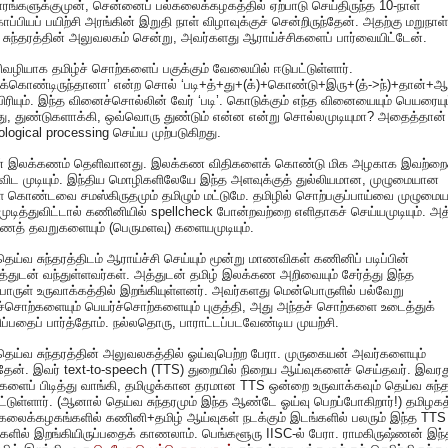
ரங்களுக்குமுன், சென்னைப் பல்கலைக்கழகத்தில் ஏற்பாடு செய்திருந்த 10-நாள்
ப்பியப் பயிற்சி அரங்கின் இறுதி நாள் விழாவுக்குச் சென்றிருந்தேன். அதற்கு மறுநாள்
சுந்தரத்தின் அலுவலகம் சென்று, அவர்களது ஆராய்ச்சிகளைப் பார்வையிட்டேன்.
ழியாக தமிழ்ச் சொற்களைப் பகுக்கும் வேலையில் ஈடுபட்டுள்ளார்.
துக்கொண்டிருந்தானா’ என்ற சொல் ‘படி+த்+து+(க்)+கொண்டு+இரு+(த்->ந்)+தான்+ஆ
பிரியும். இந்த வினைச்சொல்லின் வேர் ‘படி’. கொடுக்கும் எந்த வினையையும் பெயரையு
து, துண்டுகளாக்கி, ஒவ்வொரு துண்டும் என்ன என்று சொல்லமுடியுமா? அதைத்தான்
logical processing செய்ய முற்படுகிறது.
ன் இலக்கணம் தெளிவானது. இலக்கண விதிகளைக் கொண்டு மிக அழகாக இவற்றைச
விட முடியும். இந்திய மொழிகளிலேயே இந்த அளவுக்குத் துல்லியமான, முழுமையான
் கொண்டவை சமஸ்கிருதமும் தமிழும் மட்டுமே. தமிழில் சொற்பகுப்பாய்வை முழுமைய
முடித்துவிட்டால் கணினியில் spellcheck போன்றவற்றை எளிதாகச் செய்யமுடியும். அத
ணத் தவறுகளையும் (பெருமளவு) களையமுடியும்.
தெய்வ சுந்தரத்திடம் ஆராய்ச்சி செய்யும் மூன்று மாணவிகள் கணினிப் படிப்பின்
லத்துடன் வந்துள்ளவர்கள். அத்துடன் தமிழ் இலக்கண அறிவையும் சேர்த்து இந்த
ருள் உருவாக்கத்தில் இறங்கியுள்ளனர். அவர்களது மென்பொருளில் பல்வேறு
சொற்களையும் பெயர்ச்சொற்களையும் புகுத்தி, அது அந்தச் சொற்களை உடைத்துக்
ப்பதைப் பார்த்தோம். நல்லதொரு, பாராட்டப்படவேண்டிய முயற்சி.
தெய்வ சுந்தரத்தின் அலுவலகத்தில் ஓய்வுபெற்ற பேரா. முருகையன் அவர்களையும்
்தேன். இவர் text-to-speech (TTS) துறையில் நிறைய ஆய்வுகளைச் செய்தவர். இவரத
ளைப் பிடித்து வாங்கி, தமிழுக்கான தரமான TTS ஒன்றை உருவாக்கவும் தெய்வ சுந்த
ிட்டுள்ளார். (ஆனால் தெய்வ சுந்தரமும் இந்த ஆண்டே ஓய்வு பெறப்போகிறார்!) தமிழகத
கலைக்கழகங்களில் கணினி+தமிழ் ஆய்வுகள் நடக்கும் இடங்களில் பலரும் இந்த TTS
ிகளில் இறங்கியிருப்பதைக் காணலாம். பெங்களூரு IISC-ல் பேரா. ராமகிருஷ்ணன் இந்