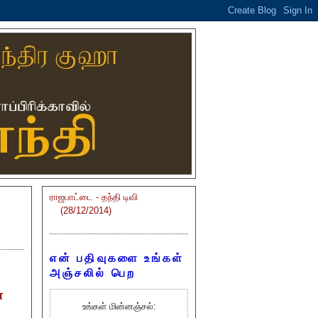
ராஜபாட்டை - தந்தி டிவி
(28/12/2014)
என் பதிவுகளை உங்கள்
அஞ்சலில் பெற
்
உங்கள் மின்னஞ்சல்: