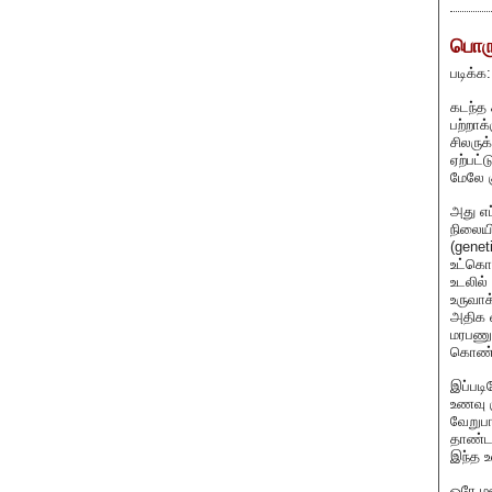
பொரு
படிக்க
கடந்த 
பற்றாக
சிலருக
ஏற்பட்
மேலே க
அது எப
நிலையி
(genet
உட்கொண
உடலில
உருவாக
அதிக 
மரபணு 
கொண்டு
இப்பட
உணவு க
வேறுபா
தாண்ட
இந்த உ
ஒரே ம