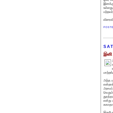
இனக்கு
உள்ளது
மற்றவர
விரைவி
POST
SAT
இனி 
மாற்றங
அந்த ம
என்றால
அமைப்ப
வெறும்
துரத்த
என்று 
சுகாதா
இதுபோன