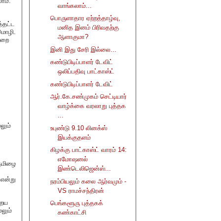
ாம்.
வாங்கலாம்...
பொருளாதார ஏற்றத்தாழ்வு,
்தட்ட
மனித இனம் பிரிவதற்கு
மொழி.
ஆளாகுமா?
்றை
இனி இது சேரி இல்லை...
கண்டுபிடிப்பாளர் டேவிட்
ஒலிப்பதிவு பாட்காஸ்ட்
கண்டுபிடிப்பாளர் டேவிட்
ஆர்.கே.சண்முகம் செட்டியார்
வாழ்க்கை வரலாறு புத்தக
...
லும்
உபுண்டு 9.10 லினக்ஸ்
இயக்குதளம்
கிழக்கு பாட்காஸ்ட் வாரம் 14:
எமோஷனல்
 தமிழை
இண்டெலிஜென்ஸ்...
 என்று
நரம்பியலும் கலை ஆர்வமும் -
VS ராமச்சந்திரன்
றைய
பெங்களூரு புத்தகக்
லும்
கண்காட்சி