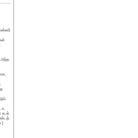
ுன்னர்
கள்
ு
 அந்த
வாக,
க
.
்த
ும்.
டர,
ல உடல்
ண்டத்
o
)