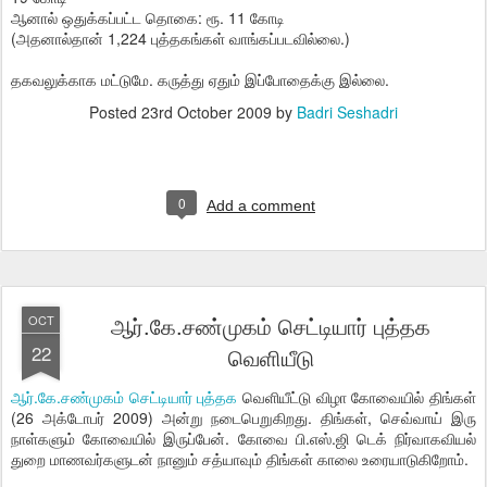
ஆனால் ஒதுக்கப்பட்ட தொகை: ரூ. 11 கோடி
(அதனால்தான் 1,224 புத்தகங்கள் வாங்கப்படவில்லை.)
தகவலுக்காக மட்டுமே. கருத்து ஏதும் இப்போதைக்கு இல்லை.
Posted
23rd October 2009
by
Badri Seshadri
0
Add a comment
ஆர்.கே.சண்முகம் செட்டியார் புத்தக
OCT
22
வெளியீடு
ஆர்.கே.சண்முகம் செட்டியார் புத்தக
வெளியீட்டு விழா கோவையில் திங்கள்
(26 அக்டோபர் 2009) அன்று நடைபெறுகிறது. திங்கள், செவ்வாய் இரு
நாள்களும் கோவையில் இருப்பேன். கோவை பி.எஸ்.ஜி டெக் நிர்வாகவியல்
துறை மாணவர்களுடன் நானும் சத்யாவும் திங்கள் காலை உரையாடுகிறோம்.