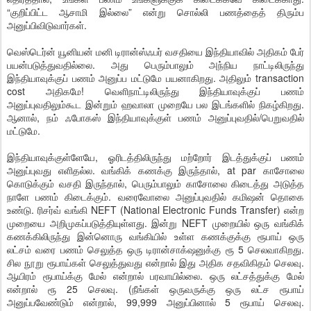
“குறிப்பிட்ட ஆசாமி இல்லை” என்று சொல்லி பணத்தைத் திரும்ப
அனுப்பிவிடுவார்கள்.
வெஸ்டெர்ன் யூனியன் மனி டிரான்ஸ்ஃபர் வசதியை இந்தியாவில் அதிகம் பேர்
பயன்படுத்துவதில்லை. அது பெரும்பாலும் அந்நிய நாட்டிலிருந்து
இந்தியாவுக்குப் பணம் அனுப்ப மட்டுமே பயனாகிறது. அதிலும் transaction
cost அதிகமே! வெளிநாட்டிலிருந்து இந்தியாவுக்குப் பணம்
அனுப்புவதிலும்கூட இன்றும் ஹவாலா முறையே பல இடங்களில் நிகழ்கிறது.
ஆனால், நம் ஃபோகஸ் இந்தியாவுக்குள் பணம் அனுப்புவதில்/பெறுவதில்
மட்டுமே.
இந்தியாவுக்குள்ளேயே, ஓரிடத்திலிருந்து மற்றோர் இடத்துக்குப் பணம்
அனுப்புவது எளிதல்ல. வங்கிக் கணக்கு இருந்தால், at par காசோலை
கொடுக்கும் வசதி இருந்தால், பெரும்பாலும் காசோலை கிடைத்து அடுத்த
நாளே பணம் கிடைக்கும். வரைவோலை அனுப்புவதில் கமிஷன் தொகை
உண்டு. ரிசர்வ் வங்கி NEFT (National Electronic Funds Transfer) என்ற
முறையை அறிமுகப்படுத்தியுள்ளது. இன்று NEFT முறையில் ஒரு வங்கிக்
கணக்கிலிருந்து இன்னொரு வங்கியில் உள்ள கணக்குக்கு ரூபாய் ஒரு
லட்சம் வரை பணம் செலுத்த ஒரு டிரான்சாக்‌ஷனுக்கு ரூ 5 செலவாகிறது.
சில நூறு ரூபாய்கள் செலுத்துவது என்றால் இது அதிக சதவிகிதம் செலவு.
ஆயிரம் ரூபாய்க்கு மேல் என்றால் பரவாயில்லை. ஒரு லட்சத்துக்கு மேல்
என்றால் ரூ 25 செலவு. (நீங்கள் ஒருவருக்கு ஒரு லட்ச ரூபாய்
அனுப்பவேண்டும் என்றால், 99,999 அனுப்பினால் 5 ரூபாய் செலவு.