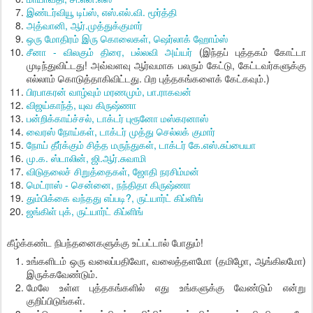
இண்டர்வியூ டிப்ஸ், எஸ்.எல்.வி. மூர்த்தி
அத்வானி, ஆர்.முத்துக்குமார்
ஒரு மோதிரம் இரு கொலைகள், ஷெர்லாக் ஹோம்ஸ்
சீனா - விலகும் திரை, பல்லவி அய்யர்
(இந்தப் புத்தகம் கோட்டா
முடிந்துவிட்டது! அவ்வளவு ஆர்வமாக பலரும் கேட்டு, கேட்டவர்களுக்கு
எல்லாம் கொடுத்தாகிவிட்டது. பிற புத்தகங்களைக் கேட்கவும்.)
பிரபாகரன் வாழ்வும் மரணமும், பா.ராகவன்
விஜய்காந்த், யுவ கிருஷ்ணா
பன்றிக்காய்ச்சல், டாக்டர் புரூனோ மஸ்கரனாஸ்
வைரஸ் நோய்கள், டாக்டர் முத்து செல்லக் குமார்
நோய் தீர்க்கும் சித்த மருந்துகள், டாக்டர் கே.எஸ்.சுப்பையா
மு.க. ஸ்டாலின், ஜி.ஆர்.சுவாமி
விடுதலைச் சிறுத்தைகள், ஜோதி நரசிம்மன்
மெட்ராஸ் - சென்னை, நந்திதா கிருஷ்ணா
தும்பிக்கை வந்தது எப்படி?, ருட்யார்ட் கிப்ளிங்
ஜங்கிள் புக், ருட்யார்ட் கிப்ளிங்
கீழ்க்கண்ட நிபந்தனைகளுக்கு உட்பட்டால் போதும்!
உங்களிடம் ஒரு வலைப்பதிவோ, வலைத்தளமோ (தமிழோ, ஆங்கிலமோ)
இருக்கவேண்டும்.
மேலே உள்ள புத்தகங்களில் எது உங்களுக்கு வேண்டும் என்று
குறிப்பிடுங்கள்.