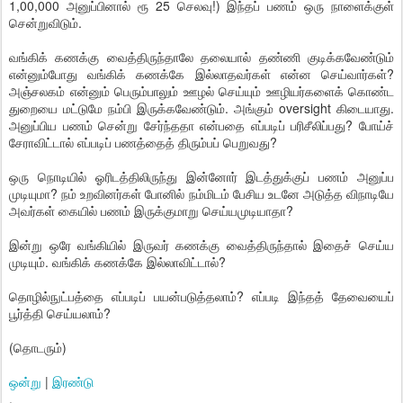
1,00,000 அனுப்பினால் ரூ 25 செலவு!) இந்தப் பணம் ஒரு நாளைக்குள்
சென்றுவிடும்.
வங்கிக் கணக்கு வைத்திருந்தாலே தலையால் தண்ணி குடிக்கவேண்டும்
என்னும்போது வங்கிக் கணக்கே இல்லாதவர்கள் என்ன செய்வார்கள்?
அஞ்சலகம் என்னும் பெரும்பாலும் ஊழல் செய்யும் ஊழியர்களைக் கொண்ட
துறையை மட்டுமே நம்பி இருக்கவேண்டும். அங்கும் oversight கிடையாது.
அனுப்பிய பணம் சென்று சேர்ந்ததா என்பதை எப்படிப் பரிசீலிப்பது? போய்ச்
சேராவிட்டால் எப்படிப் பணத்தைத் திரும்பப் பெறுவது?
ஒரு நொடியில் ஓரிடத்திலிருந்து இன்னோர் இடத்துக்குப் பணம் அனுப்ப
முடியுமா? நம் உறவினர்கள் போனில் நம்மிடம் பேசிய உடனே அடுத்த விநாடியே
அவர்கள் கையில் பணம் இருக்குமாறு செய்யமுடியாதா?
இன்று ஒரே வங்கியில் இருவர் கணக்கு வைத்திருந்தால் இதைச் செய்ய
முடியும். வங்கிக் கணக்கே இல்லாவிட்டால்?
தொழில்நுட்பத்தை எப்படிப் பயன்படுத்தலாம்? எப்படி இந்தத் தேவையைப்
பூர்த்தி செய்யலாம்?
(தொடரும்)
ஒன்று
|
இரண்டு
.