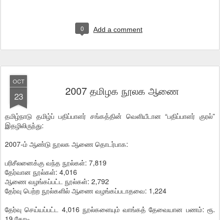
0
Add a comment
OCT
2007 தமிழக நூலக ஆணை
23
தமிழ்நாடு தமிழ்ப் பதிப்பாளர் சங்கத்தின் வெளியீடான “பதிப்பாளர் குரல்”
இதழிலிருந்து:
2007-ம் ஆண்டு நூலக ஆணை தொடர்பாக:
பரிசீலனைக்கு வந்த நூல்கள்: 7,819
தேர்வான நூல்கள்: 4,016
ஆணை வழங்கப்பட்ட நூல்கள்: 2,792
தேர்வு பெற்ற நூல்களில் ஆணை வழங்கப்படாதவை: 1,224
தேர்வு செய்யப்பட்ட 4,016 நூல்களையும் வாங்கத் தேவையான பணம்: ரூ.
19 கோடி