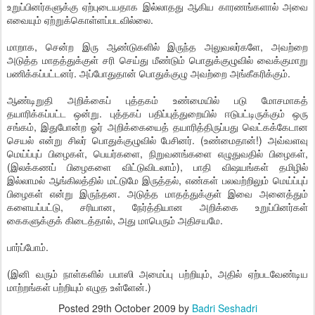
உறுப்பினர்களுக்கு ஏற்புடையதாக இல்லாதது ஆகிய காரணங்களால் அவை
எவையும் ஏற்றுக்கொள்ளப்படவில்லை.
மாறாக, சென்ற இரு ஆண்டுகளில் இருந்த அலுவலர்களே, அவற்றை
அடுத்த மாதத்துக்குள் சரி செய்து மீண்டும் பொதுக்குழுவில் வைக்குமாறு
பணிக்கப்பட்டனர். அப்போதுதான் பொதுக்குழு அவற்றை அங்கீகரிக்கும்.
ஆண்டிறுதி அறிக்கைப் புத்தகம் உண்மையில் படு மோசமாகத்
தயாரிக்கப்பட்ட ஒன்று. புத்தகப் பதிப்புத்துறையில் ஈடுபட்டிருக்கும் ஒரு
சங்கம், இதுபோன்ற ஓர் அறிக்கையைத் தயாரித்திருப்பது வெட்கக்கேடான
செயல் என்று சிலர் பொதுக்குழுவில் பேசினர். (உண்மைதான்!) அவ்வளவு
மெய்ப்புப் பிழைகள், பெயர்களை, நிறுவனங்களை எழுதுவதில் பிழைகள்,
(இலக்கணப் பிழைகளை விட்டுவிடலாம்), பாதி விஷயங்கள் தமிழில்
இல்லாமல் ஆங்கிலத்தில் மட்டுமே இருத்தல், எண்கள் பலவற்றிலும் மெய்ப்புப்
பிழைகள் என்று இருந்தன. அடுத்த மாதத்துக்குள் இவை அனைத்தும்
களையப்பட்டு, சரியான, நேர்த்தியான அறிக்கை உறுப்பினர்கள்
கைகளுக்குக் கிடைத்தால், அது மாபெரும் அதிசயமே.
பார்ப்போம்.
(இனி வரும் நாள்களில் பபாஸி அமைப்பு பற்றியும், அதில் ஏற்படவேண்டிய
மாற்றங்கள் பற்றியும் எழுத உள்ளேன்.)
Posted
29th October 2009
by
Badri Seshadri