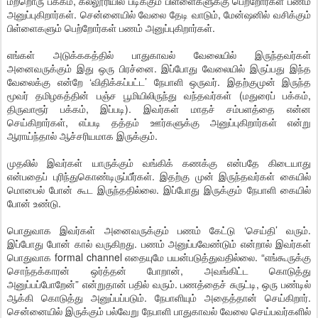
மற்றொரு பக்கம், கல்லூரியில் படிக்கும் பிள்ளைகளுக்கு பெற்றோர்கள் பணம்
அனுப்புகிறார்கள். சென்னையில் வேலை தேடி வாடும், மேன்ஷனில் வசிக்கும்
பிள்ளைகளும் பெற்றோர்கள் பணம் அனுப்புகிறார்கள்.
எங்கள் அடுக்ககத்தில் பாதுகாவல் வேலையில் இருந்தவர்கள்
அனைவருக்கும் இது ஒரு பிரச்னை. இப்போது வேலையில் இருப்பது இந்த
வேலைக்கு என்றே ‘விதிக்கப்பட்ட’ நேபாளி ஒருவர். இதற்குமுன் இருந்த
மூவர் தமிழகத்தின் பஞ்ச பூமியிலிருந்து வந்தவர்கள் (மதுரைப் பக்கம்,
திருவாரூர் பக்கம், இப்படி). இவர்கள் மாதச் சம்பளத்தை என்ன
செய்கிறார்கள், எப்படி தத்தம் ஊர்களுக்கு அனுப்புகிறார்கள் என்று
ஆராய்ந்தால் ஆச்சரியமாக இருக்கும்.
முதலில் இவர்கள் யாருக்கும் வங்கிக் கணக்கு என்பதே கிடையாது
என்பதைப் புரிந்துகொண்டிருப்பீர்கள். இதற்கு முன் இருந்தவர்கள் கையில்
மொபைல் போன் கூட இருந்ததில்லை. இப்போது இருக்கும் நேபாளி கையில்
போன் உண்டு.
பொதுவாக இவர்கள் அனைவருக்கும் பணம் கேட்டு ‘செய்தி’ வரும்.
இப்போது போன் கால் வருகிறது. பணம் அனுப்பவேண்டும் என்றால் இவர்கள்
பொதுவாக formal channel எதையுமே பயன்படுத்துவதில்லை. “எங்கூருக்கு
சொந்தக்காரன் ஒர்த்தன் போறான், அவங்கிட்ட கொடுத்து
அனுப்பப்போறேன்” என்றுதான் பதில் வரும். பணத்தைச் சுருட்டி, ஒரு பண்டில்
ஆக்கி கொடுத்து அனுப்பப்படும். நேபாளியும் அதைத்தான் செய்கிறார்.
சென்னையில் இருக்கும் பல்வேறு நேபாளி பாதுகாவல் வேலை செய்பவர்களில்