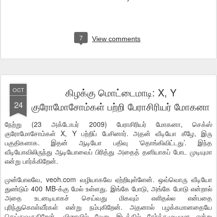
7
View comments
கிழக்கு மொட்டைமாடி: X, Y
OCT
24
குரோமோசோம்கள் பற்றி பேராசிரியர் மோகனா
நேற்று (23 அக்டோபர் 2009) பேராசிரியர் மோகனா, செக்ஸ்
குரோமோசோம்கள் X, Y பற்றிப் பேசினார். அதன் வீடியோ கீழே, இரு
பகுதிகளாக. இதன் ஆடியோ பதிவு ‘தொங்கிவிட்டது’. இந்த
வீடியோவிலிருந்து ஆடியோவைப் பிரித்து அதைத் தனியாகப் போட முடியுமா
என்று பார்க்கிறேன்.
முன்போலவே, veoh.com வழியாகவே ஏற்றியுள்ளேன். ஒவ்வொரு வீடியோ
துண்டும் 400 MB-க்கு மேல் உள்ளது. இங்கே போடு, அங்கே போடு என்றால்
அதை உடனடியாகச் செய்வது மிகவும் எளிதல்ல என்பதை
புரிந்துகொள்வீர்கள் என்று நம்புகிறேன். அதனால் பழக்கமானதையே
செய்துவருகிறேன். விரைவில் வேறு இடத்தில் சேர்க்கமுடியுமா என்று