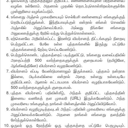
ஒவ்வொரு புத்தகத்திலும் குறிப்பிட்ட எண்ணிக்கையுள்ள பிரதிகளையே
வழங்க உள்ளோம். அதனால் முதலில் தொடர்புகொள்கிறவர்களுக்கே
முன்னுரிமை வழங்கப்படும்.
உங்களது அஞ்சல் முகவரியையும் செல்பேசி எண்ணையும் எங்களுக்குத்
தெரியப்படுத்துங்கள். இந்தியாவுக்குள் என்றால் எங்கள் செலவில்
அஞ்சலில் அனுப்பிவைப்போம். அல்லது நீங்களே எங்களது
அலுவலகத்துக்கு நேரில் வந்து பெற்றுக்கொள்ளலாம்.
ஏற்கெனவே அறிவிக்கப்பட்ட இரண்டு விமர்சனத் திட்டங்களும் நிறைவு
பெற்றுவிட்டன. மேலே உள்ள புத்தகங்களில் இருந்து மட்டுமே
புத்தகங்களைத் தேர்வு செய்யவேண்டும்.
பெற்றுக்கொண்ட புத்தகத்தைப் படித்துவிட்டு, உங்களது வலைப்பதிவில்
அதைப்பற்றி 500 வார்த்தைகளுக்குக் குறையாமல் (தமிழிலோ,
ஆங்கிலத்திலோ) விமர்சனம் எழுதவேண்டும்.
விமர்சனம் எப்படி வேண்டுமானாலும் இருக்கலாம். புத்தகம் நன்றாக
இல்லை, பிடிக்கவில்லை என்றால் அதை உள்ளது உள்ளபடியே
குறிப்பிடலாம். ஆனால் கட்டாயமாக விமர்சனம் எழுதியாகவேண்டும்.
500 வார்த்தைகளுக்குக் குறையாமல்.
புத்தக விமர்சனப் பதிவின்கீழ், அந்தக் குறிப்பிட்ட புத்தகத்தின்
இணைய வணிகத் தள முகவரி (URL) இருக்கவேண்டும். அந்த
முகவரியை உங்களுக்கு நாங்கள் மின்னஞ்சலில் அனுப்பிவிடுவோம்.
விமர்சனம் எழுதிமுடித்தவுடன் அந்தப் பதிவின் முகவரியை எங்களுக்கு
அனுப்பிவைக்கவேண்டும். அதனை நாங்கள் எங்களது தளத்தில்
சேர்த்துக்கொள்வோம்.
ஒருவர் ஒரு நேரத்தில் ஒரு புத்தகத்தை மட்டுமே பெறமுடியும்.