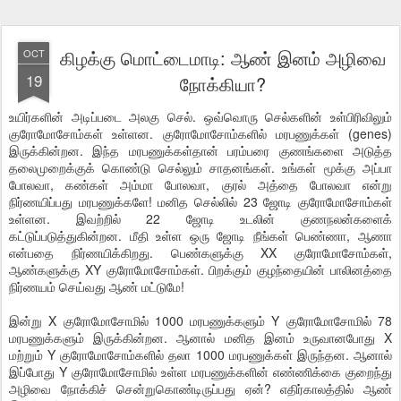
கிழக்கு மொட்டைமாடி: ஆண் இனம் அழிவை
OCT
19
நோக்கியா?
உயிர்களின் அடிப்படை அலகு செல். ஒவ்வொரு செல்களின் உள்பிரிவிலும்
குரோமோசோம்கள் உள்ளன. குரோமோசோம்களில் மரபணுக்கள் (genes)
இருக்கின்றன. இந்த மரபணுக்கள்தான் பரம்பரை குணங்களை அடுத்த
தலைமுறைக்குக் கொண்டு செல்லும் சாதனங்கள். உங்கள் மூக்கு அப்பா
போலவா, கண்கள் அம்மா போலவா, குரல் அத்தை போலவா என்று
நிர்ணயிப்பது மரபணுக்களே! மனித செல்லில் 23 ஜோடி குரோமோசோம்கள்
உள்ளன. இவற்றில் 22 ஜோடி உடலின் குணநலன்களைக்
கட்டுப்படுத்துகின்றன. மீதி உள்ள ஒரு ஜோடி நீங்கள் பெண்ணா, ஆணா
என்பதை நிர்ணயிக்கிறது. பெண்களுக்கு XX குரோமோசோம்கள்,
ஆண்களுக்கு XY குரோமோசோம்கள். பிறக்கும் குழந்தையின் பாலினத்தை
நிர்ணயம் செய்வது ஆண் மட்டுமே!
இன்று X குரோமோசோமில் 1000 மரபணுக்களும் Y குரோமோசோமில் 78
மரபணுக்களும் இருக்கின்றன. ஆனால் மனித இனம் உருவானபோது X
மற்றும் Y குரோமோசோம்களில் தலா 1000 மரபணுக்கள் இருந்தன. ஆனால்
இப்போது Y குரோமோசோமில் உள்ள மரபணுக்களின் எண்ணிக்கை குறைந்து
அழிவை நோக்கிச் சென்றுகொண்டிருப்பது ஏன்? எதிர்காலத்தில் ஆண்