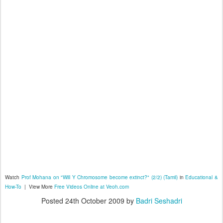
Watch
Prof Mohana on "Will Y Chromosome become extinct?" (2/2) (Tamil)
in
Educational &
How-To
| View More
Free Videos Online at Veoh.com
Posted
24th October 2009
by
Badri Seshadri