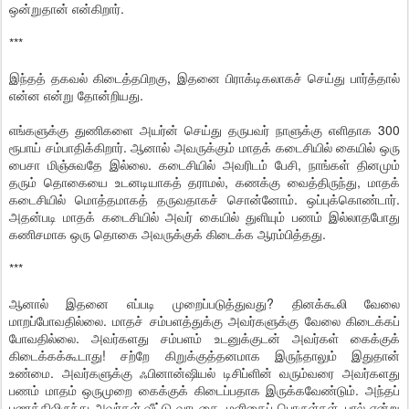
ஒன்றுதான் என்கிறார்.
***
இந்தத் தகவல் கிடைத்தபிறகு, இதனை பிராக்டிகலாகச் செய்து பார்த்தால்
என்ன என்று தோன்றியது.
எங்களுக்கு துணிகளை அயர்ன் செய்து தருபவர் நாளுக்கு எளிதாக 300
ரூபாய் சம்பாதிக்கிறார். ஆனால் அவருக்கும் மாதக் கடைசியில் கையில் ஒரு
பைசா மிஞ்சுவதே இல்லை. கடைசியில் அவரிடம் பேசி, நாங்கள் தினமும்
தரும் தொகையை உடனடியாகத் தராமல், கணக்கு வைத்திருந்து, மாதக்
கடைசியில் மொத்தமாகத் தருவதாகச் சொன்னோம். ஒப்புக்கொண்டார்.
அதன்படி மாதக் கடைசியில் அவர் கையில் துளியும் பணம் இல்லாதபோது
கணிசமாக ஒரு தொகை அவருக்குக் கிடைக்க ஆரம்பித்தது.
***
ஆனால் இதனை எப்படி முறைப்படுத்துவது? தினக்கூலி வேலை
மாறப்போவதில்லை. மாதச் சம்பளத்துக்கு அவர்களுக்கு வேலை கிடைக்கப்
போவதில்லை. அவர்களது சம்பளம் உடனுக்குடன் அவர்கள் கைக்குக்
கிடைக்கக்கூடாது! சற்றே கிறுக்குத்தனமாக இருந்தாலும் இதுதான்
உண்மை. அவர்களுக்கு ஃபினான்ஷியல் டிசிப்ளின் வரும்வரை அவர்களது
பணம் மாதம் ஒருமுறை கைக்குக் கிடைப்பதாக இருக்கவேண்டும். அந்தப்
பணத்திலிருந்து அவர்கள் வீட்டு வாடகை, மளிகைப் பொருள்கள், பால் என்று