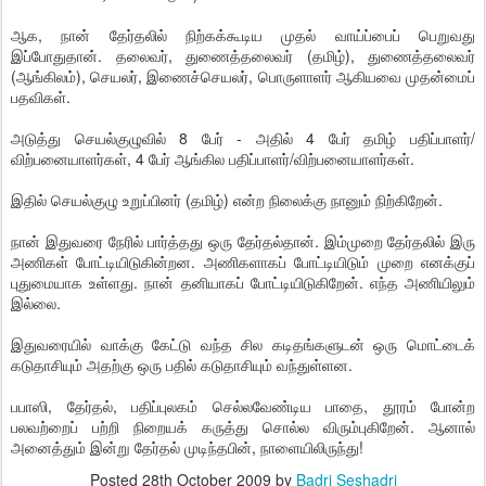
ஆக, நான் தேர்தலில் நிற்கக்கூடிய முதல் வாய்ப்பைப் பெறுவது
இப்போதுதான். தலைவர், துணைத்தலைவர் (தமிழ்), துணைத்தலைவர்
(ஆங்கிலம்), செயலர், இணைச்செயலர், பொருளாளர் ஆகியவை முதன்மைப்
பதவிகள்.
அடுத்து செயல்குழுவில் 8 பேர் - அதில் 4 பேர் தமிழ் பதிப்பாளர்/
விற்பனையாளர்கள், 4 பேர் ஆங்கில பதிப்பாளர்/விற்பனையாளர்கள்.
இதில் செயல்குழு உறுப்பினர் (தமிழ்) என்ற நிலைக்கு நானும் நிற்கிறேன்.
நான் இதுவரை நேரில் பார்த்தது ஒரு தேர்தல்தான். இம்முறை தேர்தலில் இரு
அணிகள் போட்டியிடுகின்றன. அணிகளாகப் போட்டியிடும் முறை எனக்குப்
புதுமையாக உள்ளது. நான் தனியாகப் போட்டியிடுகிறேன். எந்த அணியிலும்
இல்லை.
இதுவரையில் வாக்கு கேட்டு வந்த சில கடிதங்களுடன் ஒரு மொட்டைக்
கடுதாசியும் அதற்கு ஒரு பதில் கடுதாசியும் வந்துள்ளன.
பபாஸி, தேர்தல், பதிப்புலகம் செல்லவேண்டிய பாதை, தூரம் போன்ற
பலவற்றைப் பற்றி நிறையக் கருத்து சொல்ல விரும்புகிறேன். ஆனால்
அனைத்தும் இன்று தேர்தல் முடிந்தபின், நாளையிலிருந்து!
Posted
28th October 2009
by
Badri Seshadri