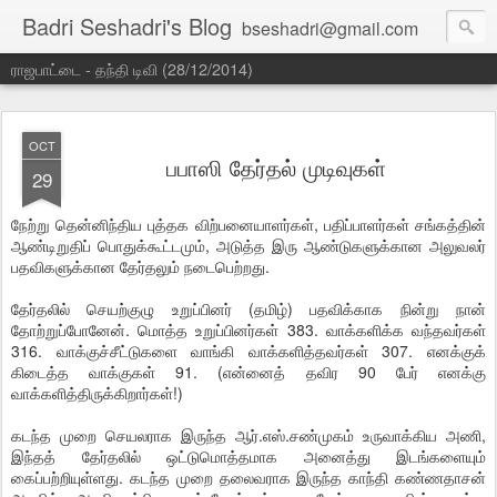
Badri Seshadri's Blog
bseshadri@gmail.com
ராஜபாட்டை - தந்தி டிவி (28/12/2014)
OCT
பபாஸி தேர்தல் முடிவுகள்
29
நேற்று தென்னிந்திய புத்தக விற்பனையாளர்கள், பதிப்பாளர்கள் சங்கத்தின்
ஆண்டிறுதிப் பொதுக்கூட்டமும், அடுத்த இரு ஆண்டுகளுக்கான அலுவலர்
பதவிகளுக்கான தேர்தலும் நடைபெற்றது.
தேர்தலில் செயற்குழு உறுப்பினர் (தமிழ்) பதவிக்காக நின்று நான்
தோற்றுப்போனேன். மொத்த உறுப்பினர்கள் 383. வாக்களிக்க வந்தவர்கள்
316. வாக்குச்சீட்டுகளை வாங்கி வாக்களித்தவர்கள் 307. எனக்குக்
கிடைத்த வாக்குகள் 91. (என்னைத் தவிர 90 பேர் எனக்கு
வாக்களித்திருக்கிறார்கள்!)
கடந்த முறை செயலராக இருந்த ஆர்.எஸ்.சண்முகம் உருவாக்கிய அணி,
இந்தத் தேர்தலில் ஒட்டுமொத்தமாக அனைத்து இடங்களையும்
கைப்பற்றியுள்ளது. கடந்த முறை தலைவராக இருந்த காந்தி கண்ணதாசன்