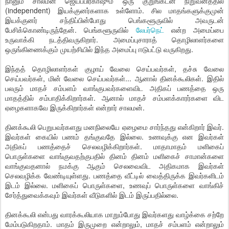
நானும் சாலமன் ஜெயப்பிரகாஷும் ஒரு குறுங்கடன் நிறுவனத்தில்
(independent) இயக்குனர்களாக உள்ளோம். சில மாதங்களுக்குமுன்
இயக்குனர் சந்திப்பின்போது பெங்களூருவில் அவருடன்
பேசிக்கொண்டிருந்தேன். பெங்களூருவில்
லேபர்நெட்
என்ற அமைப்பை
உருவாக்கி நடத்திவருகிறார். அமைப்புசாராத் தொழிலாளர்களை
ஒருங்கிணைக்கும் முயற்சியில் இந்த அமைப்பு ஈடுபட்டு வருகிறது.
இந்தத் தொழிலாளர்கள் குழாய் வேலை செய்பவர்கள், தச்சு வேலை
செய்பவர்கள், மின் வேலை செய்பவர்கள்... ஆனால் தினக்கூலிகள். இதில்
பலரும் மாதச் சம்பளம் வாங்குபவர்களைவிட அதிகப் பணத்தை ஒரு
மாதத்தில் சம்பாதிக்கிறார்கள். ஆனால் மாதச் சம்பளக்காரர்களை விட
ஏழைகளாகவே இருக்கிறார்கள் என்றார் சாலமன்.
தினக்கூலி பெறுபவர்களது மனநிலையே ஏழைமை சார்ந்தது என்கிறார் இவர்.
இவர்கள் கையில் பணம் தங்குவதே இல்லை. உணவுக்கு என இவர்கள்
அதிகப் பணத்தைச் செலவழிக்கிறார்கள். மாதாமாதம் மளிகைப்
பொருள்களை வாங்குவதற்குபதில் தினம் தினம் மளிகைச் சாமான்களை
வாங்குவதனால் நமக்கு ஆகும் செலவைவிட அதிகமாக இவர்கள்
செலவழிக்க வேண்டியுள்ளது. பணத்தை வீட்டில் வைத்திருக்க இவர்களிடம்
இடம் இல்லை. மளிகைப் பொருள்களை, உணவுப் பொருள்களை வாங்கிச்
சேர்த்துவைக்கவும் இவர்கள் வீடுகளில் இடம் இருப்பதில்லை.
தினக்கூலி என்பது வாரக்கூலியாக மாறும்போது இவர்களது வாழ்க்கை சற்றே
மேம்படுகிறதாம். மாதம் இருமுறை என்றாலும், மாதச் சம்பளம் என்றாலும்