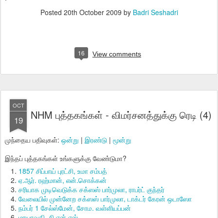
Posted
20th October 2009
by
Badri Seshadri
16
View comments
OCT
NHM புத்தகங்கள் - விமர்சனத்துக்கு ரெடி (4)
19
முந்தைய பதிவுகள்:
ஒன்று
|
இரண்டு
|
மூன்று
இந்தப் புத்தகங்கள் உங்களுக்கு வேண்டுமா?
1857 சிப்பாய் புரட்சி, உமா சம்பத்
ஏ.ஆர். ரஹ்மான், என்.சொக்கன்
சரியாக முடிவெடுக்க சக்ஸஸ் பார்முலா, ராபர்ட் குந்தர்
வேலையில் முன்னேற சக்ஸஸ் பார்முலா, டாக்டர் கேரன் ஒடாஸோ
நம்பர் 1 சேல்ஸ்மேன், சோம. வள்ளியப்பன்
மாயாவதி, சி.என்.எஸ்