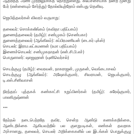
ஆதரித்த அணி முற்றிலுமாகத் தோற்றுள்ளது. சுயேச்சையாக நின்ற மூன்று
பேர் (என்னையும் சேர்த்து) தோல்வியுற்றோம் என்பது தெளிவு.
ஜெயித்தவர்கள் விவரம் வருமாறு:
தலைவர்: சொக்கலிங்கம் (கவிதா பதிப்பகம்)
துணைத்தலைவர் (தமிழ்): சண்முகம் (செண்பகா)
துணைத்தலைவர் (ஆங்கிலம்): சுப்பிரமணியன் (டைகர் புக்ஸ்)
செயலர்: இராம.லட்சுமணன் (உமா பதிப்பகம்)
இணைச்செயலர்: சண்முகநாதன் (என்.சி.பி.எச்)
பொருளாளர்: ஷாஜஹான் (யுனிவெர்சல்)
செயற்குழு (தமிழ்): வைரவன், நாகராஜன், முருகன், வெங்கடாசலம்
செயற்குழு (ஆங்கிலம்): அஷோக்குமார், சிவராமன், ஜெயக்குமார்,
டி.எஸ்.சீனிவாசன்
நிரந்தரப் புத்தகக் கண்காட்சி உறுப்பினர்கள் (தமிழ்): சுரேஷ்குமார்,
பாலகிருஷ்ணன்
***
தேர்தல் நடைபெற்றதே தவிர, சென்ற ஆண்டு கணக்கறிக்கை,
ஆண்டறிக்கை ஆகியவற்றில் பல குளறுபடிகள், எண்கள் தவறாக
அச்சானது, தலைவர், செயலர் அறிக்கைகளில் பல இடங்கள் பொதுக்குழு