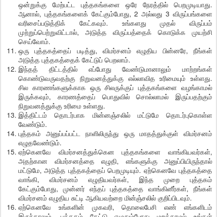
ஒன்றுக்கு மேற்பட்ட புத்தகங்களை ஒரே நேரத்தில் பெறமுடியாது.
ஆனால், புத்தகங்களைக் கேட்கும்போது, 2 அல்லது 3 விருப்பங்களை
வரிசைப்படுத்திக் கேட்கவும். உங்களது முதல் விருப்பம்
முற்றுப்பெற்றுவிட்டால், அடுத்த விருப்பத்தைக் கொடுக்க முயற்சி
செய்வோம்.
ஒரு புத்தகத்தைப் படித்து, விமர்சனம் எழுதிய பின்னரே, நீங்கள்
அடுத்த புத்தகத்தைக் கேட்டுப் பெறலாம்.
இந்தத் திட்டத்தில் எப்போது வேண்டுமானாலும் மாற்றங்கள்
கொண்டுவருவதற்கு நிறுவனத்துக்கு எல்லாவித உரிமையும் உள்ளது.
சில காரணங்களுக்காக ஒரு சிலருக்குப் புத்தகங்களை வழங்காமல்
இருக்கவும், காரணத்தைப் பொதுவில் சொல்லாமல் இருப்பதற்கும்
நிறுவனத்துக்கு உரிமை உள்ளது.
இத்திட்டம் தொடர்பாக மின்னஞ்சலில் மட்டுமே தொடர்புகொள்ள
வேண்டும்.
புத்தகம் அனுப்பப்பட்ட நாளிலிருந்து ஒரு மாதத்துக்குள் விமர்சனம்
எழுதவேண்டும்.
ஏற்கெனவே விமர்சனத்துக்கென புத்தகங்களை வாங்கியவர்கள்,
அதற்கான விமர்சனத்தை எழுதி, எங்களுக்கு அனுப்பியிருந்தால்
மட்டுமே, அடுத்த புத்தகத்தைப் பெறமுடியும். ஏற்கெனவே புத்தகத்தை
வாங்கி, விமர்சனம் எழுதியவர்கள், இந்த முறை புத்தகம்
கேட்கும்போது, முன்னர் எந்தப் புத்தகத்தை வாங்கினீர்கள், நீங்கள்
விமர்சனம் எழுதிய சுட்டி ஆகியவற்றை மின்ஞ்சலில் குறிப்பிடவும்.
ஏற்கெனவே உங்களின் முகவரி, தொலைபேசி எண் எங்களிடம்
இருந்தாலும், புத்தகம் கேட்டு எழுதும்போது மறக்காமல் உங்கள்