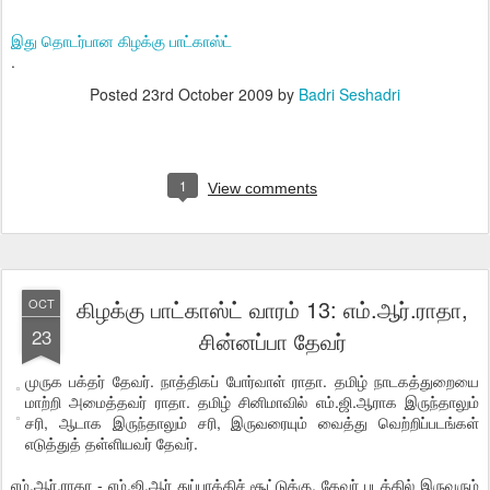
இது தொடர்பான கிழக்கு பாட்காஸ்ட்
.
Posted
23rd October 2009
by
Badri Seshadri
1
View comments
கிழக்கு பாட்காஸ்ட் வாரம் 13: எம்.ஆர்.ராதா,
OCT
23
சின்னப்பா தேவர்
முருக பக்தர் தேவர். நாத்திகப் போர்வாள் ராதா. தமிழ் நாடகத்துறையை
மாற்றி அமைத்தவர் ராதா. தமிழ் சினிமாவில் எம்.ஜி.ஆராக இருந்தாலும்
சரி, ஆடாக இருந்தாலும் சரி, இருவரையும் வைத்து வெற்றிப்படங்கள்
எடுத்துத் தள்ளியவர் தேவர்.
எம்.ஆர்.ராதா - எம்.ஜி.ஆர் துப்பாக்கிச் சூட்டுக்கு, தேவர் படத்தில் இருவரும்