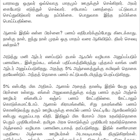
யாராவது ஒருவர் ஒவ்வொரு மாதமும் ஊருக்குச் செல்கிறார். அவர்
கையோடு எடுத்துச் செல்வார். சரியாகப் பணத்தைப் பட்டுவாடா
செய்துவிடுவார் என்பது நம்பிக்கை. பொதுவாக இந்த நம்பிக்கை
பொய்ப்பதில்லை.
ஆனால் இதில் என்ன பிரச்னை? பணம் எதிர்பார்க்கும்போது கிடைக்காது.
நான்கு நாள், ஐந்து நாள் முதல் ஒரு மாதம் வரை ஆகிவிடும். திடீர் செலவு
என்றால்?
அடுத்து மனி ஆர்டர் எனப்படும் தபால் ஆஃபீஸ் வழியாக அனுப்பப்படும்
பணவிடை. இன்றும்கூட எங்கள் பதிப்பகத்திலிருந்து புத்தகம் வாங்க மனி
ஆர்டர் அனுப்பப்படுகிறது. அதற்கு 5% அஞ்சலகத்துக்கு கமிஷன் தொகை
தரவேண்டும். அந்தத் தொகை பணம் கட்டுபவரிடமிருந்து பெறப்படுகிறது.
5% என்பதே மிக அதிகம். ஆனால் அதைத் தாண்டி இதில் வேறு ஒரு
பிரச்னை உள்ளது. எங்கள் அலுவலகத்துக்கு வந்து பணம் தரும் அஞ்சல்
ஊழியர் எங்களிடம் லஞ்சப் பணம் கேட்பதில்லை. கேட்டாலும்
கொடுக்கமாட்டோம். ஆனால் கிராமங்களில், சிறு நகரங்களில் பணம்
கொண்டுவந்து தரும் ஊழியருக்கு கையில் பணம் வெட்டியே ஆகவேண்டும்
என்பது எழுதப்படாத விதி. இதிலும் மிக மோசம் அரசு உதவித்தொகை
பெறும் முதியோர்கள். தமிழக அரசு கொடுக்கும் முதியோர் உதவித்தொகை
அஞ்சலகம் வழியாக பணவிடையாகத் தரப்படுகிறது. இதில் கணிசமான
பகுதியை அஞ்சலக ஊழியர்கள் அடாவடியாகத் திருடுகிறார்கள்.
எதிர்த்தால், உங்கள் பணம் உங்களுக்குக் கிடைக்கவே கிடைக்காது.