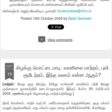
முகவரியையும் மொபைல் எண்ணையும் மீண்டும் குறிப்பிடவும்.
மின்னஞ்சல் அனுப்பவேண்டிய முகவரி:
bookreviews@nhm.in
Posted
19th October 2009
by
Badri Seshadri
4
View comments
கிழக்கு மொட்டைமாடி: வானிலை மாற்றம், புவி
OCT
19
சூடேற்றம், இந்த உலகம் என்ன ஆகும்?
[
மாற்றம்:
வேறு ஒரு நிகழ்வு (சிந்து சமவெளி நாகரிகம் பற்றி ரோஜா
முத்தையா நூலகத்தில் நடைபெறுவதால்) இந்தப் பேச்சு 29 அக்டோபர்
2009,
புதன்
வியாழக் கிழமைக்கு மாற்றப்படுகிறது.]
திடீர் வெள்ளம். கடும் வறட்சி. பனிப்பாறைகள் உருகுகின்றன. ஒரு பக்கம்
புயலும் சூறாவளியும். மறு பக்கம் பருவ மழை தள்ளிக்கொண்டே போகிறது.