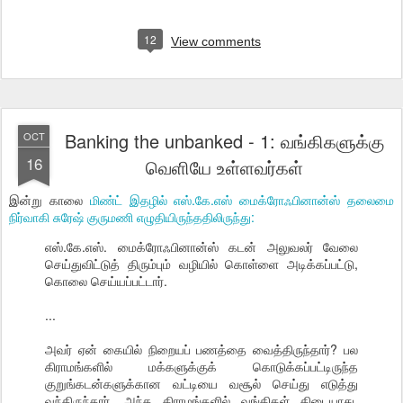
12
View comments
Banking the unbanked - 1: வங்கிகளுக்கு
OCT
16
வெளியே உள்ளவர்கள்
இன்று காலை
மிண்ட் இதழில் எஸ்.கே.எஸ் மைக்ரோஃபினான்ஸ் தலைமை
நிர்வாகி சுரேஷ் குருமணி எழுதியிருந்ததிலிருந்து:
எஸ்.கே.எஸ். மைக்ரோஃபினான்ஸ் கடன் அலுவலர் வேலை
செய்துவிட்டுத் திரும்பும் வழியில் கொள்ளை அடிக்கப்பட்டு,
கொலை செய்யப்பட்டார்.
...
அவர் ஏன் கையில் நிறையப் பணத்தை வைத்திருந்தார்? பல
கிராமங்களில் மக்களுக்குக் கொடுக்கப்பட்டிருந்த
குறுங்கடன்களுக்கான வட்டியை வசூல் செய்து எடுத்து
வந்திருந்தார். அந்த கிராமங்களில் வங்கிகள் கிடையாது.