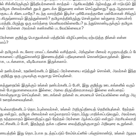
ியில் சிக்கியிருக்கும் இந்தியர்களைக் காத்தல் - ஆகியவற்றில் ஆர்வத்துடன் ஈடுபடும் இ
 தமிழக மீனவர்களின் துயர் துடைக்க இதுவரை என்ன செய்துள்ளது? ஒரு ஆதரவான
தைகூடக் கிடையாதே? கடந்த வாரத்தில் இடிச்ச புளிபோலத்தானே மன்மோகன் சிங்கும
்.கிருஷ்ணாவும் இருந்துள்ளனர்? தமிழகத்திலிருந்து சென்றுள்ள உள்துறை அமைச்சர்
்பரத்திடமிருந்து ஒரு வார்த்தை வெளிவரவில்லையே? நடந்துகொண்டிருக்கும் தமிழக
்கள் பிரச்னை அவர்கள் கண்களில் படவேயில்லையா?
 பிரச்னை குறித்து பொதுமக்கள் மத்தியில் விழிப்புணர்வு ஏற்படுத்த நீங்கள் என்ன
லாம்?
்கள் தமிழகக் கடலோர மாவட்டங்களில் வசித்தால், அங்குள்ள மீனவர் சமுதாயத்திடம் ப
னைகளைப் புரிந்துகொண்டு இணையத்தில் பதிவுகளைக் கொண்டுவாருங்கள். இவை
தாக, படங்களாக, வீடியோவாக இருக்கலாம்.
கள் நண்பர்கள், உறவினர்களிடம் இந்தப் பிரச்னையை எடுத்துச் சொல்லி, அவர்கள் இந்த
 குறித்து ஒரு முடிவுக்கு வருமாறு செய்யுங்கள்.
த்துறையில் இருக்கும் உங்கள் நண்பர்களிடம் பேசி, இது குறித்து ஊடகங்களில் வரும்
கள் போதுமானவையாக இல்லை; அவை திருப்திகரமாகவும் இல்லை என்பதைப்
துகொள்ளுமாறு செய்யுங்கள். ஊடகங்கள் தங்கள் கடமையைச் செய்யவில்லை என்று அழு
ி உறைக்கவையுங்கள்.
ியல்வாதிகளிடம் தொடர்புள்ளவர்கள், உங்கள் அதிருப்தியைத் தெரிவியுங்கள். தேர்தல்
து என்றும், தமிழக மீனவர்கள் வாழ்வாதாரம் தொடர்ந்து பாதிக்கப்படுவதும், அவர்கள
்கு உத்தரவாதம் இல்லாதிருப்பதும் தேர்தல் பிரச்னை ஆக்கப்படும் என்றும் அரசியல்வாத
 கட்சிகளிடம் பேசி, இதற்குத் தக்க பதிலை வைத்திருக்குமாறும் அறிவுரை கூறுங்கள்.
ையத்தில் இது தொடர்பாக நடத்தப்படும் கேம்பெய்னில் பங்குகொண்டு, உங்கள் ஆத