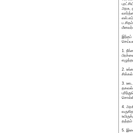
புரட்ச
அரசு,
வார்த்
எஸ்.எம
ப.சிதம
மீனவர
இந்தப்
செய்ய
1. நீங
பிரச்
எழுத்
2. உங்
சிக்கல்
3. ஊடக
தகவல்
புரிந்
சொல்ல
4. அரச
வருகிற
உயிருக
தத்தம்
5. இண