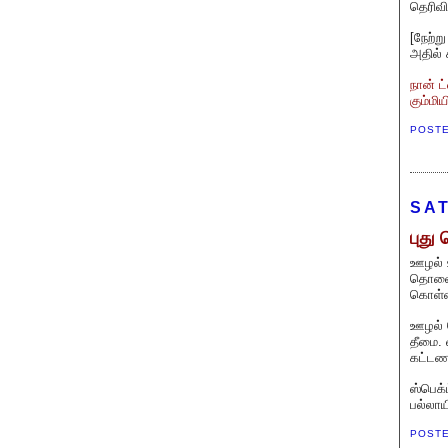
தெரிவ
[நேற்ற
அதில்
நான் ட
கும்மி
POST
SAT
புத
ஊழல் 
தொலைத
கொள்கை
ஊழல் 
தீமை. 
கட்டணம
ஸ்பெக்
பல்லாய
POST