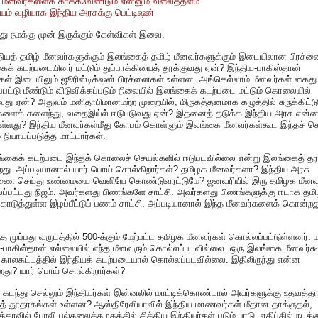
 மீனவர்களைக் காக்கவேண்டும் என்னும் வலைத்தளம்
் வழியாக இந்திய அரசுக்கு பெட்டிஷன்
ு நமக்கு முன் இருக்கும் கேள்விகள் இவை:
தியத் தமிழ் மீனவர்களுக்கும் இலங்கைத் தமிழ் மீனவர்களுக்கும் இடையிலான பிரச்ன
க் கடற்படையினர் மட்டும் துப்பாக்கியைத் தூக்குவது ஏன்? இந்திய-பாகிஸ்தான்
கள் இடையிலும் ஜூரிஸ்டிக்‌ஷன் பிரச்னைகள் உள்ளன. அங்கெல்லாம் மீனவர்கள் கைது
்பட்டு மீண்டும் விடுவிக்கப்படும் நிலையில் இலங்கைக் கடற்படை மட்டும் கொலையில்
வது ஏன்? அதுவும் மனிதாபிமானமற்ற முறையில், மிருகத்தனமாக கழுத்தில் சுருக்கிட்டு
ைக் களைந்து, வதைஇய்ல் ஈடுபடுவது ஏன்? இதனைத் தடுக்க இந்திய அரசு என்
ுள்ளது? இந்திய மீனவர்கள்மீது கோபம் கொள்ளும் இலங்கை மீனவர்கள்கூட இந்தச்
் நியாயப்படுத்த மாட்டார்கள்.
ங்கைக் கடற்படை இந்தக் கொலைச் செயல்களில் ஈடுபடவில்லை என்று இலங்கைத் தரப
றது. அப்படியானால் யார் பொய் சொல்கிறார்கள்? தமிழக மீனவர்களா? இந்திய அரசு
ணை செய்து உண்மையை வெளியே கொண்டுவரட்டுமே? ஜனவரியில் இரு தமிழக மீனவ
ப்பட்டது நிஜம். அவர்களது பிணங்களே சாட்சி. அவர்களது பிணங்களுக்கு ஈடாக தம
ொடுத்துள்ள இழப்பீட்டுப் பணம் சாட்சி. அப்படியானால் இந்த மீனவர்களைக் கொன்றத
்த முப்பது வருடத்தில் 500-க்கும் மேற்பட்ட தமிழக மீனவர்கள் கொல்லப்பட்டுள்ளனர். 
-பாகிஸ்தான் எல்லையில் எந்த மீனவரும் கொல்லப்படவில்லை. ஒரு இலங்கை மீனவர்க
 காலகட்டத்தில் இந்தியக் கடற்படையால் கொல்லப்படவில்லை. இதிலிருந்து என்ன
றது? யார் பொய் சொல்கிறார்கள்?
ு கடந்து செல்லும் இந்தியர்கள் இன்னலில் மாட்டிக்கொண்டால் அவர்களுக்கு உதவத்
த் தூதரகங்கள் உள்ளன? ஆஸ்திரேலியாவில் இந்திய மாணவர்கள் மீதான தாக்குதல்,
்காவில் போலி பல்கலைக்கழகத்தில் சிக்கிய இந்தியர்கள் படும் பாடு, எகிப்தில் நடக்க