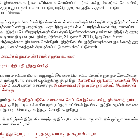
் இலங்கைக் கடற்படை வீரர்களால் கொல்லப்பட்டார்கள் என்று மீனவர்கள் சொல்கின்
ருவர் துப்பாக்கியால் சுடப்பட்டும், மற்றொருவர் கழுத்தில் சுருக்கிடப்பட்டும்
்பட்டுள்ளனர்.
லும் தமிழக மீனவர்கள் இலங்கைக் கடல் எல்லைக்குள் செல்லும்போது இந்தச் சம்பவம
ருக்கலாம் என்று தெரிகிறது. தொடர்ந்து அரசியல் வட்டாரத்தில் மிகச் சிறு சலசலப்பே
டது. இந்திய வெளியுறவுத்துறைச் செயலரும் இலங்கைக்கான முன்னாள் இந்தியத் தூத
வருமான நிருபமா ராவ் இன்று (திங்கள், 31 ஜனவரி 2011), இது தொடர்பான
வார்த்தைக்காக இலங்கை செல்கிறார். இதற்கிடையே இந்தியாவுக்கான இலங்கைத் தூத
றவு அமைச்சகத்தால் அழைக்கப்பட்டு கண்டிக்கப்பட்டுள்ளார்.
மீனவர்கள் துயரம் பற்றி நான் எழுதிய கட்டுரை
ா ராவ் பற்றிய தி ஹிந்து செய்தி
ிவகாரம் தமிழக மீனவர்களுக்கும் இலங்கையின் தமிழ் மீனவர்களுக்கும் இடையிலான
ை என்பதுபோல செய்தி வழங்குகிறது தி ஹிந்து.
பேராசிரியர் சூரியநாராயணனின் இந்
ையும்
அப்படியேதான் சொல்கிறது.
இலங்கையிலிருந்து வரும் ஒரு பதிவும் இதைத்தான்
க்கிறது.
ேரம்
தாங்கள் இந்தப் படுகொலைகளைச் செய்யவே இல்லை என்று இலங்கைத் தரப்பு
ிறது.
தமிழ்நாட்டில் உள்ள சில மூன்றாம்தரக் கட்சிகள் இலங்கை-இந்திய உறவில் மண்ண
இப்படிச் செய்வதாக இந்தச் செய்தி கூறுகிறது.
 தமிழர்கள் இந்த விவகாரத்தை இப்படியே விடக்கூடாது என்பதில் மும்முரமாக உள்
யமான சில சுட்டிகள்:
டரில் இது தொடர்பாக கடந்த ஒரு வாரமாக நடக்கும் விவாதம்