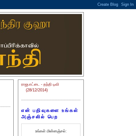
ராஜபாட்டை - தந்தி டிவி
(28/12/2014)
என் பதிவுகளை உங்கள்
அஞ்சலில் பெற
உங்கள் மின்னஞ்சல்: