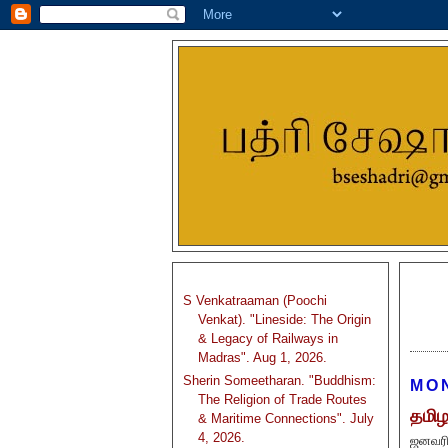
S Venkatraaman (Poochi
Venkat). "Lineside: The Origin
& Legacy of Railways in
Madras". Aug 1, 2026.
Sherin Someetharan. "Buddhism:
MON
The Religion of Trade Routes
தமிழ
& Maritime Connections". July
4, 2026.
ஜனவரி 