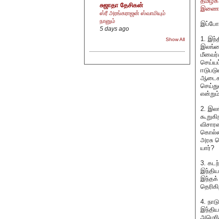
தமிழக
சுஜாதா தேசிகன்
இணையம
ஸ்ரீ அரங்கராஜன் ஸ்வாமியும்
நானும்
இப்போத
5 days ago
1. இந்
Show All
இலங்கை
மீனவர்
செய்யப
ஈடுபடு
ஆடைகள
செய்த
என்றும
2. இல
கூறுகி
விசார
கொல்ல
அரசு க
யார்?
3. கடந
இந்திய
இந்தக்
தெரிகி
4. நாட
இந்திய
அமெரிக