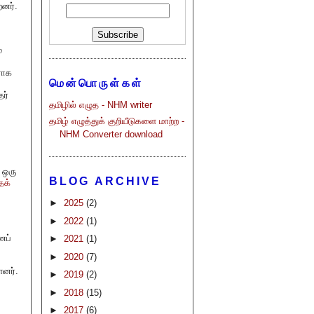
றனர்.
்
ராக
மென்பொருள்கள்
ர்
தமிழில் எழுத - NHM writer
தமிழ் எழுத்துக் குறியீடுகளை மாற்ற -
NHM Converter download
 ஒரு
BLOG ARCHIVE
தக்
►
2025
(2)
►
2022
(1)
ைப்
►
2021
(1)
►
2020
(7)
ளனர்.
►
2019
(2)
►
2018
(15)
►
2017
(6)