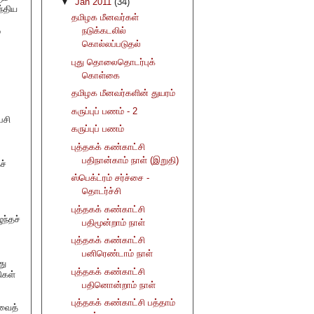
▼
Jan 2011
(34)
ந்திய
தமிழக மீனவர்கள்
நடுக்கடலில்
்
கொல்லப்படுதல்
புது தொலைதொடர்புக்
கொள்கை
தமிழக மீனவர்களின் துயரம்
கருப்புப் பணம் - 2
ேசி
கருப்புப் பணம்
புத்தகக் கண்காட்சி
பதிநான்காம் நாள் (இறுதி)
ச்
ஸ்பெக்ட்ரம் சர்ச்சை -
தொடர்ச்சி
புத்தகக் கண்காட்சி
ந்தச்
பதிமூன்றாம் நாள்
புத்தகக் கண்காட்சி
பனிரெண்டாம் நாள்
து
புத்தகக் கண்காட்சி
ிகள்
பதினொன்றாம் நாள்
புத்தகக் கண்காட்சி பத்தாம்
ரவைத்