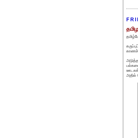
FRI
தமிழ
தமிழ்ப
கருப்ப
காணச் 
அடுத்த
பல்கலை
ஊடகங்க
அதில் 