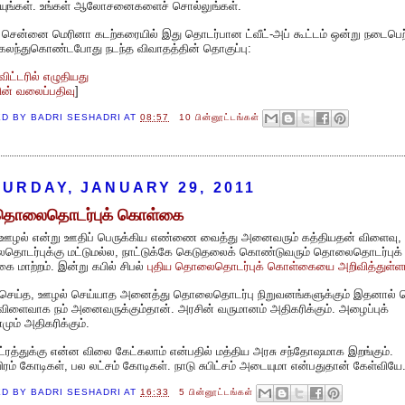
ியுங்கள். உங்கள் ஆலோசனைகளைச் சொல்லுங்கள்.
ு சென்னை மெரினா கடற்கரையில் இது தொடர்பான ட்வீட்-அப் கூட்டம் ஒன்று நடைபெற
 கலந்துகொண்டபோது நடந்த விவாதத்தின் தொகுப்பு:
்விட்டரில் எழுதியது
யின் வலைப்பதிவு
]
ED BY
BADRI SESHADRI
AT
08:57
10 பின்னூட்டங்கள்
URDAY, JANUARY 29, 2011
ு தொலைதொடர்புக் கொள்கை
ஊழல் என்று ஊதிப் பெருக்கிய எண்ணை வைத்து அனைவரும் கத்தியதன் விளைவு,
ொடர்புக்கு மட்டுமல்ல, நாட்டுக்கே கெடுதலைக் கொண்டுவரும் தொலைதொடர்புக்
 மாற்றம். இன்று கபில் சிபல்
புதிய தொலைதொடர்புக் கொள்கையை அறிவித்துள்ளா
செய்த, ஊழல் செய்யாத அனைத்து தொலைதொடர்பு நிறுவனங்களுக்கும் இதனால் ப
விளைவாக நம் அனைவருக்கும்தான். அரசின் வருமானம் அதிகரிக்கும். அழைப்புக்
ும் அதிகரிக்கும்.
ட்ரத்துக்கு என்ன விலை கேட்கலாம் என்பதில் மத்திய அரசு சந்தோஷமாக இறங்கும்.
ிரம் கோடிகள், பல லட்சம் கோடிகள். நாடு சுபிட்சம் அடையுமா என்பதுதான் கேள்வியே
ED BY
BADRI SESHADRI
AT
16:33
5 பின்னூட்டங்கள்