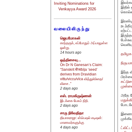
இவர்கள
Inviting Nominations for
இதில் ஒ
Venkayya Award 2026
கொல்லப
இரண்டி
நடந்தி
வலையிலிருந்து
ஏற்பட்
இருந்த
ஜெயமோகன்
பேச்சு
காந்தரூக், எப்போதும் அப்பாலுள்ள
வெளியு
ஒன்று.
14 hours ago
தமிழக 
ஒத்திசைவு...
நிருபம
On Dr N Ganesan’s Claim:
“Sanskrit बीज/bīja ‘seed’
இந்த வ
derives from Dravidian
பிரச்ன
vittu/viccu/vīca வித்து/விதை/
கட்டுர
விசை..”
முன்வை
2 days ago
அதே ந
எஸ். ராமகிருஷ்ணன்
மறுக்க
இடக்கை பேசும் நீதி.
போடவே 
2 days ago
சாரு நிவேதிதா
இணையத்
தியாகராஜா: ஸ்பெஷல் எடிஷன்:
முக்கி
மாணவர்களுக்கு
4 days ago
ட்விட்