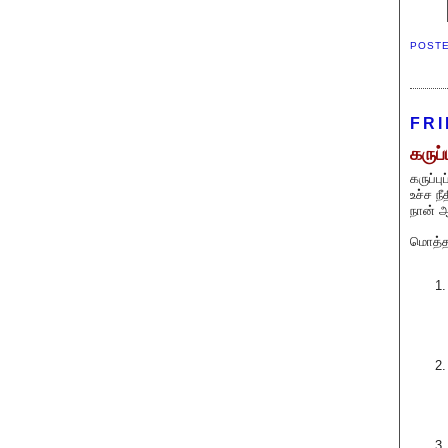
POST
FRI
கருப்
கருப்ப
உச்ச ந
நான் ஆ
மொத்தம