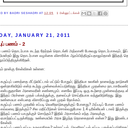
ED BY
BADRI SESHADRI
AT
12:05
1 பின்னூட்டங்கள்
DAY, JANUARY 21, 2011
புப் பணம் - 2
ுப் பணம் தொடர்பாக கடந்த தேர்தல் தொடங்கி அத்வானி பேசுவது தொடர்பாகவும், இப
ீதிமன்றம் இது தொடர்பான வழக்கை விசாரிக்க ஆரம்பித்திருப்பதாலும்தான் இந்தத்
ரம்பித்திருக்கிறேன்.
் நான்கு கேள்விகள் உள்ளன:
கருப்புப் பணத்தை மீட்டுவிட்டால் மட்டும் போதும்; இந்தியா உலகின் நாலைந்து நாடுகளி
ஒன்றாகிவிடும் என்ற கூற்று முன்வைக்கப்படுகிறது. இந்தியா முதன்மை நாடாகவேண்ட
என்பதுதானே அனைவரின் எண்ணமும். எனவே இப்படி ஒரு கூற்றை முன்வைத்தவுடன
இந்தப் பிரச்னை முதல் பக்கத்துக்கு, தலைப்புச் செய்தியாக வந்துவிடுகிறது. இது
உண்மையா என்பதை விசாரிப்பது என் முதல் நோக்கம்.
கருப்புப் பணம் முதலில் எப்படி வெளிநாடுகளுக்குப் போனது? அப்படிப் போன பணம்
எவ்வளவு இருக்கும்? சில மதிப்பீடுகள் சொல்வதுபோல 1.4 டிரில்லியன் டாலர் இருக்க
இந்தப் பணம் யாருக்குச் சொந்தம்? இதில் அரசாங்கம் எந்த அளவுக்கு
ஏமாற்றப்பட்டிருக்கிறது. உண்மையில் அரசு இழந்த தொகைதான் என்ன? இது இரண்ட
கேள்வி.
கருப்புப் பணம் எப்படி உருவாகிறது? உள்நாட்டில், வெளிநாட்டில் எப்படி பதுக்கப்படுகிறத