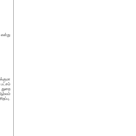
என்று
க்குமா
பட்சம்
ு துறை
ஆர்வம்
ப்பு.