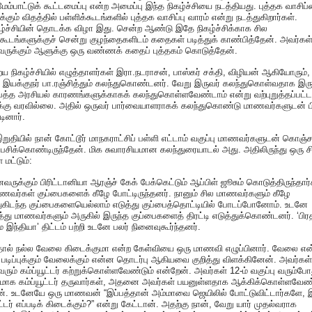
மேம்பாட்டுக் கூட்டமைப்பு என்ற அமைப்பு இந்த நிகழ்ச்சியை நடத்தியது. புத்தக வாசிப்
்கும் விதத்தில் பள்ளிக்கூடங்களில் புத்தக வாசிப்பு வாரம் என்று நடத்துகிறார்கள்.
ழ்ச்சியின் தொடக்க விழா இது. சென்ற ஆண்டு இதே நிகழ்ச்சிக்காக சில
்கூடங்களுக்குச் சென்று குழந்தைகளிடம் கதைகள் படித்துக் காண்பித்தேன். அவர்கள
ுக்கும் ஆளுக்கு ஒரு வண்ணக் கதைப் புத்தகம் கொடுத்தேன்.
 நிகழ்ச்சியில் எழுத்தாளர்கள் இரா.நடராசன், பாஸ்கர் சக்தி, விழியன் ஆகியோரும்,
 இயக்குநர் பா.ரஞ்சித்தும் கலந்துகொண்டனர். வேறு இருவர் கலந்துகொள்வதாக இரு
த்த அரசியல் காரணங்களுக்காகக் கலந்துகொள்ளவேண்டாம் என்று வற்புறுத்தப்பட்ட
்கு வரவில்லை. அதில் ஒருவர் பார்வையாளராகக் கலந்துகொண்டு மாணவர்களுடன் ப
ினார்.
றுதியில் நான் கோட்டூர் மாநகராட்சிப் பள்ளி எட்டாம் வகுப்பு மாணவர்களுடன் கொஞ்ச
பேசிக்கொண்டிருந்தேன். மிக சுவாரசியமான கலந்துரையாடல் அது. அதிலிருந்து ஒரு ச
 மட்டும்:
ருக்கும் பிரிட்டானியா ஆரஞ்ச் கேக் பேக்கெட்டும் ஆப்பிள் ஜூசும் கொடுத்திருந்தார்
ணவர்கள் குப்பைகளைக் கீழே போட்டிருந்தனர். நானும் சில மாணவர்களும் கீழே
துகிடந்த குப்பைகளையெல்லாம் எடுத்து குப்பைத்தொட்டியில் போடப்போனோம். உடனே
ு மாணவர்களும் அருகில் இருந்த குப்பைகளைத் திரட்டி எடுத்துக்கொண்டனர். ‘பிர
 இந்தியா’ திட்டம் பற்றி உடனே பலர் நினைவுகூர்ந்தனர்.
்தால் நல்ல வேலை கிடைக்குமா என்ற கேள்வியை ஒரு மாணவி எழுப்பினார். வேலை என
படிப்புக்கும் வேலைக்கும் என்ன தொடர்பு ஆகியவை குறித்து விளக்கினேன். அவர்கள்
ம் கம்ப்யூட்டர் கற்றுக்கொள்ளவேண்டும் என்றேன். அவர்கள் 12-ம் வகுப்பு வரும்போ
ாக கம்ப்யூட்டர் தருவார்கள், அதனை அவர்கள் பயனுள்ளதாக ஆக்கிக்கொள்ளவேண்
ன். உடனேயே ஒரு மாணவன் “இப்பத்தான் அம்மாவை ஜெயிலில் போட்டுவிட்டார்களே, 
ூட்டர் எப்படிக் கிடைக்கும்?” என்று கேட்டான். அதற்கு நான், வேறு யார் முதல்வராக