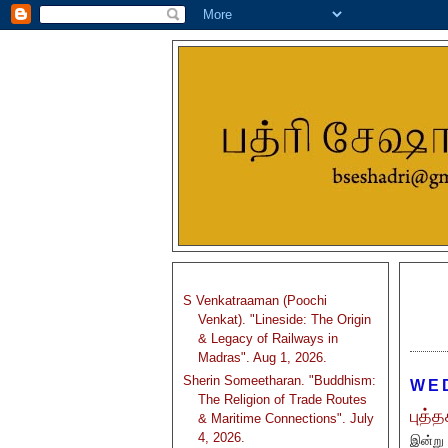
S Venkatraaman (Poochi
Venkat). "Lineside: The Origin
& Legacy of Railways in
Madras". Aug 1, 2026.
Sherin Someetharan. "Buddhism:
WE
The Religion of Trade Routes
புத்த
& Maritime Connections". July
4, 2026.
இன்று 