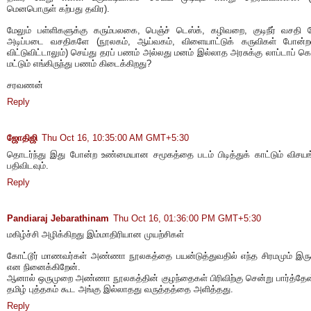
மெனபொருள் கற்பது தவிர).
மேலும் பள்ளிகளுக்கு கரும்பலகை, பெஞ்ச் டெஸ்க், கழிவறை, குடிநீர் வசதி
அடிப்படை வசதிகளே (நூலகம், ஆய்வகம், விளையாட்டுக் கருவிகள் போன்ற
விட்டுவிட்டாலும்) செய்து தரப் பணம் அல்லது மனம் இல்லாத அரசுக்கு லாப்டாப் க
மட்டும் எங்கிருந்து பணம் கிடைக்கிறது?
சரவணன்
Reply
ஜோதிஜி
Thu Oct 16, 10:35:00 AM GMT+5:30
தொடர்ந்து இது போன்ற உண்மையான சமூகத்தை படம் பிடித்துக் காட்டும் விச
பதிவிடவும்.
Reply
Pandiaraj Jebarathinam
Thu Oct 16, 01:36:00 PM GMT+5:30
மகிழ்ச்சி அழிக்கிறது இம்மாதிரியான முயற்சிகள்
கோட்டூர் மாணவர்கள் அண்ணா நூலகத்தை பயன்டுத்துவதில் எந்த சிரமமும் இரு
என நினைக்கிறேன்.
ஆனால் ஒருமுறை அண்ணா நூலகத்தின் குழந்தைகள் பிரிவிற்கு சென்று பார்த்தேன
தமிழ் புத்தகம் கூட அங்கு இல்லாதது வருத்தத்தை அளித்தது.
Reply