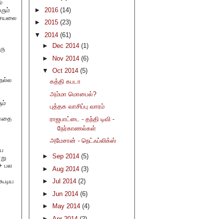
்
ரும்
►
2016
(14)
்செயலை
►
2015
(23)
▼
2014
(61)
►
Dec 2014
(1)
ரு
►
Nov 2014
(6)
▼
Oct 2014
(5)
நல்ல
கத்தி கபடா
அம்மா மொபைல்?
ம்
புத்தக வாசிப்பு வாரம்
க்கதை
ராஜபாட்டை - தந்தி டிவி -
நேர்காணல்கள்
அமேசான் - நெட்ஃப்லிக்ஸ்
யை
►
Sep 2014
(5)
்று
 + பல
►
Aug 2014
(3)
கூடிய
►
Jul 2014
(2)
►
Jun 2014
(6)
►
May 2014
(4)
►
Apr 2014
(2)