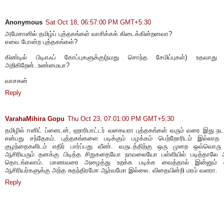
Anonymous
Sat Oct 18, 06:57:00 PM GMT+5:30
அமேசானில் தமிழ்ப் புத்தகங்கள் வாசிக்கக் கிடைக்கின்றனவா?
எவை போன்ற புத்தகங்கள்?
கிண்டில் பிடிஎஃப் கோப்புகளுக்கு(நமது சொந்த சேமிப்புகள்) உதவாது 
அறிகிறேன்..உண்மையா?
வாசகன்
Reply
VarahaMihira Gopu
Thu Oct 23, 07:01:00 PM GMT+5:30
தமிழில் ஈனிட் ப்ளைடன், ஹாரிபாட்டர் வகையரா புத்தகங்கள் வரும் வரை இது நட
என்பது சந்தேகம். புத்தகங்களை படிக்கும் பழக்கம் பெற்றோரிடம் இல்லாத 
குழந்தைகளிடம் எதிர் பார்ப்பது வீண். வருடத்திற்கு ஒரு முறை ஒவ்வொர
ஆசிரியரும் தனக்கு பிடித்த சிறுகதையோ நாவலையோ பள்ளியில் படித்தாலே 
தொடங்கலாம். மாணவரை அழைத்து உறக்க படிக்க வைத்தால் இன்னும் சிற
ஆசிரியர்களுக்கு அந்த சுதந்திரமோ ஆர்வமோ இல்லை. விதையின்றி மரம் வளரா.
Reply