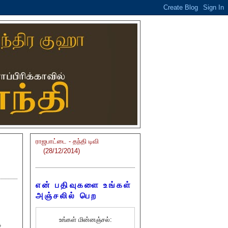
ராஜபாட்டை - தந்தி டிவி
(28/12/2014)
என் பதிவுகளை உங்கள்
அஞ்சலில் பெற
உங்கள் மின்னஞ்சல்:
்