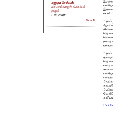
இருந்த
சுஜாதா தேசிகன்
என்றேன
ஸ்ரீ அரங்கராஜன் ஸ்வாமியும்
இதனை ந
நானும்
மட்டும
2 days ago
Show All
* நான்
ஆனால்
சினிமா
தொலைக்
சொன்ன
குறைபா
புத்தக
* நான
தங்களு
தொலைக்
என்ற ப
உன்னைச
என்றேன
என்பதை
அவர்கள
காட்டி
ஆயிரம்
கொடுப்
காரியம
POST