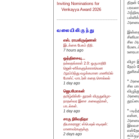
திறன் 
Inviting Nominations for
பரவலாக
Venkayya Award 2026
அந்நிக
பள்ளிக
அனைவர
வலையிலிருந்து
இன்றைய
சினிமா
எஸ். ராமகிருஷ்ணன்
சில அப
இடக்கை பேசும் நீதி.
மேடைக
7 hours ago
உரையாட
ஒத்திசைவு...
விழா இ
நல்லதங்காள் 2.0: ஒருமாதிரி
நேரம் 
ஜென்-ஸீக்களுக்காகவென
துளிகள்
ஆரம்பித்து வழக்கமான பாணியில்
போஸ்ட்-மாடர்ன் கதை சொல்லல்
* அனைவ
1 day ago
சில மா
விழுந்
ஜெயமோகன்
அனைத்த
தமிழ்விக்கி- தூரன் விருதுவிழா-
தூய்மை
நாதஸ்வர இசை .கலைஞர்கள்,
பாடல்கள்.
* படித
1 day ago
என்ன, 
சாரு நிவேதிதா
அனைவரு
தியாகராஜா: ஸ்பெஷல் எடிஷன்:
இலவசம
மாணவர்களுக்கு
என்றே
2 days ago
கம்ப்ய