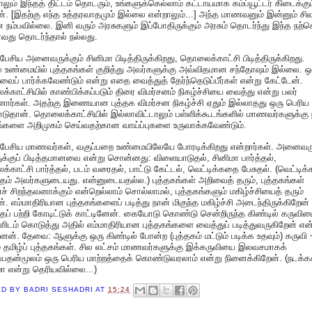
ாலும் இந்தத் திட்டம் தொடரும், உங்களுக்கெல்லாம் கட்டாயமாக கம்ப்யூட்டர் கிடைக்கும
். [இதற்கு எந்த உத்தரவாதமும் இல்லை என்றாலும்...] அந்த மாணவனும் இன்னும் சில
ம்பவில்லை. இனி வரும் அரசுகளும் இப்போதிருக்கும் அரசும் தொடர்ந்து இந்த நற
ாவது தொடர்ந்தால் நல்லது.
 பேசிய அனைவருக்கும் சினிமா பிடித்திருக்கிறது, தொலைக்காட்சி பிடித்திருக்கிறது.
 உண்மையில் புத்தகங்கள் குறித்து அவர்களுக்கு அவ்விதமான சந்தோஷம் இல்லை. ஒ
வைப் பார்க்கவேண்டும் என்று எதை வைத்துத் தேர்ந்தெடுப்பீர்கள் என்று கேட்டேன்.
காட்சியில் காண்பிக்கப்படும் திரை விமர்சனம் நிகழ்ச்சியை வைத்து என்று பலர்
ார்கள். அதற்கு இணையான புத்தக விமர்சன நிகழ்ச்சி ஏதும் இல்லாதது ஒரு பெரிய
டுதான். தொலைக்காட்சியில் இல்லாவிட்டாலும் பள்ளிக்கூடங்களில் மாணவர்களுக்கு 
ங்களை அறிமுகம் செய்வதற்கான வாய்ப்புகளை உருவாக்கவேண்டும்.
் பேசிய மாணவர்கள், வகுப்பறை உண்மையிலேயே போரடிக்கிறது என்றார்கள். அனைவரு
க்குப் பிடித்தமானவை என்று சொன்னது: விளையாடுதல், சினிமா பார்த்தல்,
காட்சி பார்த்தல், படம் வரைதல், பாட்டு கேட்டல், வெட்டிக்கதை பேசுதல். (வெட்டி
தம் அவர்களுடையது. என்னுடையதல்ல.) புத்தகங்கள் அறிவைத் தரும், புத்தகங்கள்
் சிறந்தவனாக்கும் என்றெல்லாம் சொல்லாமல், புத்தகங்களும் மகிழ்ச்சியைத் தரும்
். எம்மாதிரியான புத்தகங்களைப் படித்து நான் மிகுந்த மகிழ்ச்சி அடைந்திருக்கிறேன்
ப் பற்றி கோடிட்டுக் காட்டினேன். கையோடு கொண்டு சென்றிருந்த கிண்டில் கருவி
ிடம் கொடுத்து அதில் எம்மாதிரியான புத்தகங்களை வைத்துப் படித்துவருகிறேன் என
னேன். தேவை: ஆளுக்கு ஒரு கிண்டில் போன்ற (புத்தகம் மட்டும் படிக்க உதவும்) கருவி
 தமிழ்ப் புத்தகங்கள். சில லட்சம் மாணவர்களுக்கு இக்கருவியை இலவசமாகக்
பதன்மூலம் ஒரு பெரிய மாற்றத்தைக் கொண்டுவரலாம் என்று நினைக்கிறேன். (நடக்க
ா என்று தெரியவில்லை...)
ED BY
BADRI SESHADRI
AT
15:24