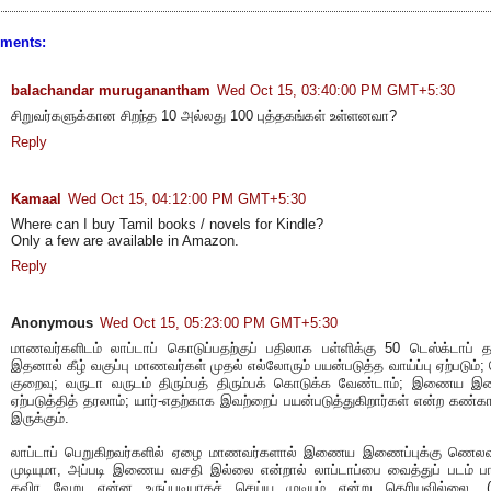
ments:
balachandar muruganantham
Wed Oct 15, 03:40:00 PM GMT+5:30
சிறுவர்களுக்கான சிறந்த 10 அல்லது 100 புத்தகங்கள் உள்ளனவா?
Reply
Kamaal
Wed Oct 15, 04:12:00 PM GMT+5:30
Where can I buy Tamil books / novels for Kindle?
Only a few are available in Amazon.
Reply
Anonymous
Wed Oct 15, 05:23:00 PM GMT+5:30
மாணவர்களிடம் லாப்டாப் கொடுப்பதற்குப் பதிலாக பள்ளிக்கு 50 டெஸ்க்டாப் த
இதனால் கீழ் வகுப்பு மாணவர்கள் முதல் எல்லோரும் பயன்படுத்த வாய்ப்பு ஏற்படும்;
குறைவு; வருடா வருடம் திரும்பத் திரும்பக் கொடுக்க வேண்டாம்; இணைய இ
ஏற்படுத்தித் தரலாம்; யார்-எதற்காக இவற்றைப் பயன்படுத்துகிறார்கள் என்ற கண்கா
இருக்கும்.
லாப்டாப் பெறுகிறவர்களில் ஏழை மாணவர்களால் இணைய இணைப்புக்கு ணெலவ
முடியுமா, அப்படி இணைய வசதி இல்லை என்றால் லாப்டாப்பை வைத்துப் படம் பார
தவிர வேறு என்ன உருப்படியாகச் செய்ய முடியும் என்று தெரியவில்லை. (