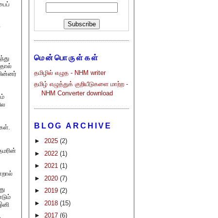
பைப்
்
மென்பொருள்கள்
ந்து
தால்
தமிழில் எழுத - NHM writer
ின்னர்
தமிழ் எழுத்துக் குறியீடுகளை மாற்ற -
NHM Converter download
ம்
ில
BLOG ARCHIVE
கள்.
►
2025
(2)
தமரின்
►
2022
(1)
►
2021
(1)
்றால்
►
2020
(7)
து
►
2019
(2)
டும்
►
2018
(15)
இனி
►
2017
(6)