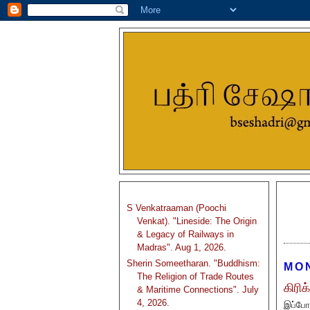
S Venkatraaman (Poochi
Venkat). "Lineside: The Origin
& Legacy of Railways in
Madras". Aug 1, 2026.
Sherin Someetharan. "Buddhism:
MON
The Religion of Trade Routes
கிரி
& Maritime Connections". July
4, 2026.
இப்போத