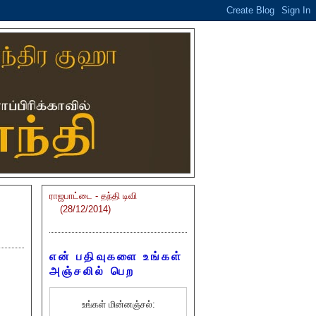
ராஜபாட்டை - தந்தி டிவி
(28/12/2014)
என் பதிவுகளை உங்கள்
அஞ்சலில் பெற
உங்கள் மின்னஞ்சல்: