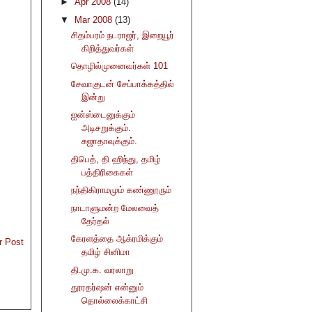
►
Apr 2008
(14)
▼
Mar 2008
(13)
சிதம்பரம் நடராஜர், இறையூர்
கிறித்துவர்கள்
தொழில்முனைவர்கள் 101
சேவாகுடன் சேப்பாக்கத்தில்
இன்று
ஐன்ஸ்டைனுக்கும்
அடிசறுக்கும்.
சுஜாதாவுக்கும்.
திபெத், தி ஹிந்து, தமிழ்
பத்திரிகைகள்
நந்திகிராமமும் கண்ணூரும்
நாடாளுமன்ற மேலவைத்
தேர்தல்
கேரளத்தை ஆக்ரமிக்கும்
r Post
தமிழ் சினிமா
தி.மு.க. வரலாறு
தூரதர்ஷன் என்னும்
தொல்லைக்காட்சி