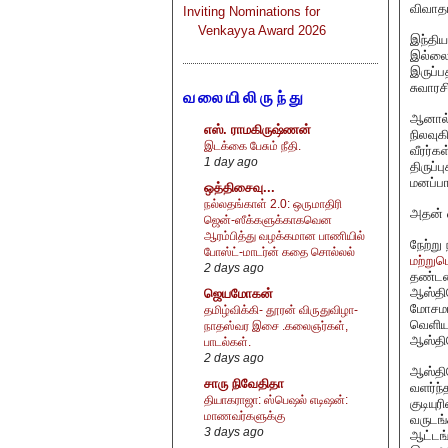
விவாதங
Inviting Nominations for
Venkayya Award 2026
இந்திய
இல்லை.
இருப்ப
சுவாரச
வலையிலிருந்து
ஆனால்
எஸ். ராமகிருஷ்ணன்
நிலவுக
இடக்கை பேசும் நீதி.
வீரர்
1 day ago
திருப்
மனப்பா
ஒத்திசைவு...
நல்லதங்காள் 2.0: ஒருமாதிரி
அதன் 
ஜென்-ஸீக்களுக்காகவென
ஆரம்பித்து வழக்கமான பாணியில்
நேற்று
போஸ்ட்-மாடர்ன் கதை சொல்லல்
மற்றும
2 days ago
தண்டனை
ஆஸ்திர
ஜெயமோகன்
மோசமாக
தமிழ்விக்கி- தூரன் விருதுவிழா-
வெளிய
நாதஸ்வர இசை .கலைஞர்கள்,
ஆஸ்திர
பாடல்கள்.
2 days ago
ஆஸ்திர
சாரு நிவேதிதா
வளர்ந்
தியாகராஜா: ஸ்பெஷல் எடிஷன்:
குடியு
மாணவர்களுக்கு
வருடங்
3 days ago
ஆட்டங்