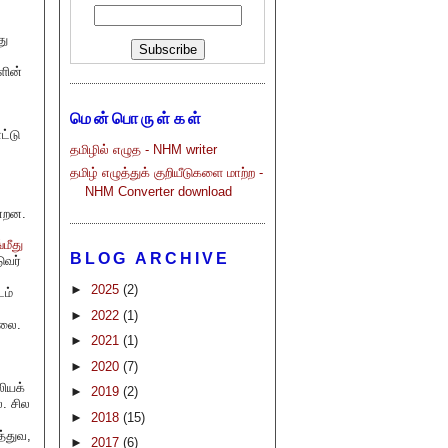
து
ளின்
மென்பொருள்கள்
ட்டு
தமிழில் எழுத - NHM writer
தமிழ் எழுத்துக் குறியீடுகளை மாற்ற -
NHM Converter download
ன்றன.
மீது
BLOG ARCHIVE
ுவர்
►
2025
(2)
டம்
►
2022
(1)
்லை.
►
2021
(1)
►
2020
(7)
்
லியக்
►
2019
(2)
ை. சில
►
2018
(15)
்துவ,
►
2017
(6)