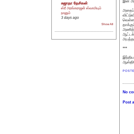
இன அ
சுஜாதா தேசிகன்
ஸ்ரீ அரங்கராஜன் ஸ்வாமியும்
அதைப்ப
நானும்
விட்டு
3 days ago
வெள்ளை
தாக்கு
Show All
அணித்த
ஆட்டக
அபத்தம
***
இந்திய
ஆஸ்திர
POST
No co
Post 