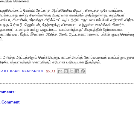
மைதிக் கொள்கை.
ற்றியெல்லாம் கேள்வி கேட்காத ஆஸ்திரேலிய மீடியா, கிடைத்த ஒரே வாய்ப்பை
விடக்கூடாது என்று சிமான்ஸுக்கு ஆதரவாக களத்தில் குதித்துள்ளது. கறுப்போ/
யோ, சிமான்ஸ், சர்வதேச கிரிக்கெட் ஆட்டத்தில் சதா வாயால் பேசி எதிரணி வீரர்
ம் ஒரு பேர்வழி. ஹெய்டன், நேற்றைக்கு விளையாட வந்துள்ள மைக்கேல் கிளார்க்,
லைவர் பாண்டிங் என்று ஒருவர்கூட 'வாய்வார்த்தை' விஷயத்தில் நேர்மையான
்காரரில்லை. இதில் இவர்கள் அடுத்த அணி ஆட்டக்காரர்களைப் பற்றிக் குறைசொல்வ
்.
ா அடுத்த ஆட்டத்திலும் வெற்றிபெற்று, காமன்வெல்த் கோப்பையைக் கைப்பற்றுவதுத
ேலிய மீடியாவுக்குக் கொடுக்கும் சரியான பதிலடியாக இருக்கும்.
ED BY
BADRI SESHADRI
AT
09:56
mments:
a Comment