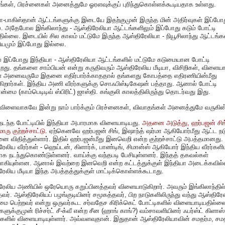
்கள், பிரச்னைகள் அனைத்துமே ஓரளவுக்குப் புரிந்துகொள்ளக்கூடியதாக உள்ளது.
ா-பாகிஸ்தான் ஆட்டங்களுக்கு இடையே இதற்குமுன் இருந்த மின் அதிர்வுகள் இப்போ
 அதேபோல இங்கிலாந்து - ஆஸ்திரேலியா ஆட்டங்களிலும் இப்போது கடும் போட்டி
தில்லை. இடையில் சில காலம் மட்டுமே இருந்த ஆஸ்திரேலியா - நியூசிலாந்து ஆட்டங்க
ியமும் இப்போது இல்லை.
 இப்போது இந்தியா - ஆஸ்திரேலியா ஆட்டங்களில் மட்டுமே கடுமையான போட்டி
ிறது. தங்களை சாம்பியன் என்று கருதிவரும் ஆஸ்திரேலிய மீடியா, விசிறிகள், விளையா
கள் அனைவருமே இதனை எதிர்பார்க்காததால் தங்களது கோபத்தை எதிரணியின்மீது
புகிறார்கள். இந்திய அணி வீரர்களுக்கு சொஃபிஸ்டிகேஷன் பத்தாது. ஆனால் போட்டி
ன்மை (காம்பெடிடிவ் ஸ்பிரிட்) ஜாஸ்தி. கங்குலி காலத்திலிருந்து தொடர்வது இது.
விளைவாகவே இன்று நாம் பார்க்கும் பிரச்னைகள், விவாதங்கள் அனைத்துமே வருகி
 நடந்த போட்டியில் இந்தியா அபாரமாக விளையாடியது.
அதனை அடுத்து, ஹர்பஜன் சிங்
ொரு குற்றச்சாட்டு.
ஏற்கெனவே ஹர்பஜன் சிங், இஷாந்த் ஷர்மா ஆகியோர்மீது ஆட்ட நட
 விதித்துள்ளார். இதில் ஹர்பஜன்மீது இனவெறி என்ற குற்றச்சாட்டு அபத்தமானது.
ேலிய வீரர்கள் - ஹெய்டன், கிளார்க், பாண்டிங், சிமான்ஸ் ஆகியோர் இந்திய வீரர்களி
 நடந்துகொண்டுள்ளனர். வாய்க்கு வந்தபடி பேசியுள்ளனர். இந்தத் தகவல்கள்
ாகியுள்ளன. ஆனால் இவற்றை இனவெறி என்ற கட்டத்துக்குள் இந்தியா அடைக்கவில
ேலிய மீடியா இந்த அபத்தத்துக்குள் மாட்டிக்கொள்ளக்கூடாது.
ேலிய அணியில் ஒரேயொரு கறுப்பினத்தவர் விளையாடுகிறார். அவரும் இங்கிலாந்தில
தவர். ஆஸ்திரேலியப் பழங்குடியினர் சமூகத்தவர், பிற நாடுகளிலிருந்து வந்து ஆஸ்திரே
ரிமை பெற்றவர் என்று ஒருவர்கூட சர்வதேச கிரிக்கெட் போட்டிகளில் விளையாடியதில்ல
களுக்குமுன் ரிச்சர்ட் சீ-க்வீ என்ற சீன (ஹாங் காங்?) வம்சாவளியினர் ஃபர்ஸ்ட் கிளாஸ்
களில் விளையாடியுள்ளார். அவ்வளவுதான். இதுதான் ஆஸ்திரேலியாவின் சமதர்ம, சமத