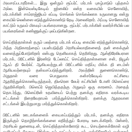
அவசரப்படாதீர்கள்... இது ஒன்றும் ரூப்பர்ட் மர்டாக் புகழ்பாடும் புத்தகம்
அல்ல. இன்வெஸ்டிகேடிவ் ஜர்னலிம் என்ற வகையில் செனோவித்,
மர்டாக்கின் சாம்ராஜ்ஜியம் எப்படி செங்கல் செங்கல்லாக உருவானது என்று
கையில் லென்ஸை எடுத்துக்கொண்டு தேடி அலைகிறார். அப்படி செனோவித்
காட்டும் உருவம் மிகவும் பயங்கரமானது. ரூப்பர்ட் மர்டாக்கின் வளர்ச்சியில் பல
பயங்கரங்கள் கண்ணுக்குப் புலப்படுகின்றன.
செய்தித்தாள்கள் தரும் பலத்தை மர்டாக் எப்படி கையில் எடுத்துக்கொண்டு,
அந்த அதிகாரத்தைப் பயன்படுத்தி அரசியல்வாதிகளைத் தன் கைக்குள்
வளைத்துப்போடுகிறார் என்பது தெளிவாகத் தெரிகிறது. ஆஸ்திரேலியரான
மர்டாக், பிரிட்டனில் இரண்டு டேப்லாய்ட் செய்தித்தாள்களான சன், நியூஸ்
ஆஃப் தி வேர்ல்ட் ஆகியவற்றுடன் பிரிட்டனில் மதிப்பு மிக்க தி டைம்ஸ்
ஆகியவற்றையும் தன்வசப்படுத்துகிறார். அவற்றின் துணைகொண்டு,
அதுநாள் வரை பொதுவாக கன்சர்வேடிவ் கட்சியை
ஆதரித்துக்கொண்டிருந்தவர், திடீரென லேபர் கட்சியின் டோனி பிளெய்ரை
ஆதரிக்கிறார். பிளெய்ர் ஜெயித்ததற்கு அதுவும் ஒரு காரணம். அதைத்
தொடர்ந்து, பிளெய்ரின் உதவியைப் பெற்று தனக்கு எதிராக வரக்கூடிய
சட்டங்கள் நிறைவேறாமல் பார்த்துக்கொள்கிறார். தனக்கு ஆதரவான
சட்டங்கள் இயற்றுமாறு பார்த்துக்கொள்கிறார்.
பிரிட்டனில் ஊடகங்களைக் கையகப்படுத்தும் மர்டாக், தனக்கு எதிராக
இருக்கும் தொழிற்சங்கங்களை எதிர்த்துப் போராடி உடைக்கிறார். பின்னர்,
அரசியல் துணையுடன், செய்தித்தாள்களோடு கூட, செயற்கைக்கோள் வழி
ஒளிபரப்புச் சேவை (இன்று நம் நாட்டில் டி.டி.எச் என்கிறோமே) ஒன்றைத்