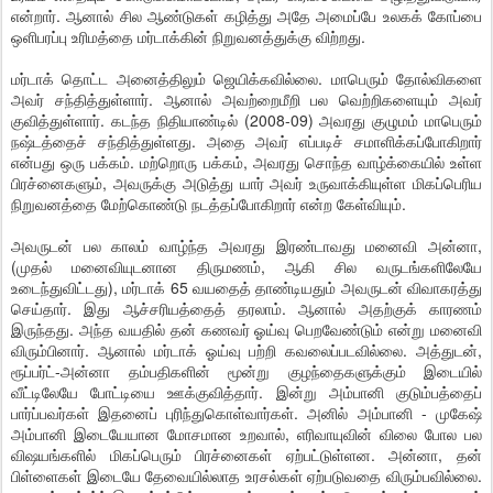
என்றார். ஆனால் சில ஆண்டுகள் கழித்து அதே அமைப்பே உலகக் கோப்பை
ஒளிபரப்பு உரிமத்தை மர்டாக்கின் நிறுவனத்துக்கு விற்றது.
மர்டாக் தொட்ட அனைத்திலும் ஜெயிக்கவில்லை. மாபெரும் தோல்விகளை
அவர் சந்தித்துள்ளார். ஆனால் அவற்றைமீறி பல வெற்றிகளையும் அவர்
குவித்துள்ளார். கடந்த நிதியாண்டில் (2008-09) அவரது குழுமம் மாபெரும்
நஷ்டத்தைச் சந்தித்துள்ளது. அதை அவர் எப்படிச் சமாளிக்கப்போகிறார்
என்பது ஒரு பக்கம். மற்றொரு பக்கம், அவரது சொந்த வாழ்க்கையில் உள்ள
பிரச்னைகளும், அவருக்கு அடுத்து யார் அவர் உருவாக்கியுள்ள மிகப்பெரிய
நிறுவனத்தை மேற்கொண்டு நடத்தப்போகிறார் என்ற கேள்வியும்.
அவருடன் பல காலம் வாழ்ந்த அவரது இரண்டாவது மனைவி அன்னா,
(முதல் மனைவியுடனான திருமணம், ஆகி சில வருடங்களிலேயே
உடைந்துவிட்டது), மர்டாக் 65 வயதைத் தாண்டியதும் அவருடன் விவாகரத்து
செய்தார். இது ஆச்சரியத்தைத் தரலாம். ஆனால் அதற்குக் காரணம்
இருந்தது. அந்த வயதில் தன் கணவர் ஓய்வு பெறவேண்டும் என்று மனைவி
விரும்பினார். ஆனால் மர்டாக் ஓய்வு பற்றி கவலைப்படவில்லை. அத்துடன்,
ரூப்பர்ட்-அன்னா தம்பதிகளின் மூன்று குழந்தைகளுக்கும் இடையில்
வீட்டிலேயே போட்டியை ஊக்குவித்தார். இன்று அம்பானி குடும்பத்தைப்
பார்ப்பவர்கள் இதனைப் புரிந்துகொள்வார்கள். அனில் அம்பானி - முகேஷ்
அம்பானி இடையேயான மோசமான உறவால், எரிவாயுவின் விலை போல பல
விஷயங்களில் மிகப்பெரும் பிரச்னைகள் ஏற்பட்டுள்ளன. அன்னா, தன்
பிள்ளைகள் இடையே தேவையில்லாத உரசல்கள் ஏற்படுவதை விரும்பவில்லை.