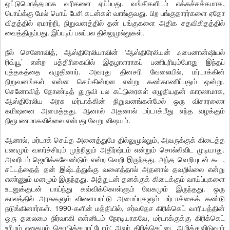
ஒட்டுமொத்தமாக வரிகளை ஏய்ப்பது. வங்கிகளிடம் எக்கச்சக்கமாக,
பொய்க்கு மேல் பொய் பேசி கடன்கள் வாங்குவது. பிற பங்குதாரர்களை ஏதோ
விதத்தில் ஏமாற்றி, நிறுவனத்தில் தன் பங்குகளை அதிக சதவிகிதத்தில்
வைத்திருப்பது. இப்படிப் பலப்பல தில்லுமுல்லுகள்.
நீல் செனோவித், ஆஸ்திரேலியாவின் ‘ஆஸ்திரேலியன் ஃபைனான்ஷியல்
ரிவ்யூ’ என்ற பத்திரிகையில் இதழாளராகப் பணிபுரியும்போது இந்தப்
புத்தகத்தை எழுதினார். அவரது தினசரி வேலையில், மர்டாக்கின்
நிறுவனங்கள் என்ன செய்கின்றன என்று கண்காணிப்பதும் ஒன்று.
செனோவித் தோண்டித் துருவி பல கட்டுரைகள் எழுதியதன் காரணமாக,
ஆஸ்திரேலிய அரசு மர்டாக்கின் நிறுவனங்கள்மேல் ஒரு விசாரணை
கமிஷனை அமைத்தது. ஆனால் அதனால் மர்டாக்மீது எந்த வழக்கும்
நிரூபணமாகவில்லை என்பது வேறு விஷயம்.
ஆனால், மர்டாக் செய்த அனைத்துமே தில்லுமுல்லும், அவருக்குக் கிடைத்த
பணமும் வளர்ச்சியும் முற்றிலும் அதிர்ஷ்டம் என்றும் சொல்லிவிட முடியாது.
அவரிடம் ஜெயிக்கவேண்டும் என்ற வெறி இருந்தது. அந்த வெறியுடன் கூட,
சட்டத்தைத் தன் இஷ்டத்துக்கு வளைத்தால் அதனால் தவறில்லை என்று
எண்ணும் மனமும் இருந்தது. அத்துடன் தனக்குக் கிடைக்கும் வாய்ப்புகளை
உடனுக்குடன் பாய்ந்து கவ்விக்கொள்ளும் வேகமும் இருந்தது. ஒரு
காலத்தில் அரசுகளும் விளையாட்டு அமைப்புகளும் மர்டாக்கைக் கண்டு
நடுங்கினார்கள். 1990-களின் மத்தியில், சர்வதேச கிரிக்கெட் வாரியத்தின்
ஒரு தலைமை நிர்வாகி என்னிடம் நேரடியாகவே, மர்டாக்குக்கு கிரிக்கெட்
உரிமம் எதையும் கொடுக்கமாட்டோம்; அவர் கிரிக்கெட்டை அழித்துவிடுவார்