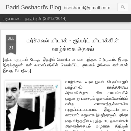
Badri Seshadri's Blog
bseshadri@gmail.com
ராஜபாட்டை - தந்தி டிவி (28/12/2014)
வர்ச்சுவல் மர்டாக் - ரூப்பர்ட் மர்டாக்கின்
JUL
21
வாழ்க்கை அலசல்
[புதிய புத்தகம் பேசுது இதழில் வெளியான என் புத்தக அறிமுகம். இதை
இதற்குமுன் என் வலைப்பதிவில் வெளியிட்ட ஞாபகம் இல்லை என்பதால்
இங்கு மீள்பதிவு.]
வாழ்க்கை வரலாறுகள் பெரும்பாலும்
புகழ்பாடும் ரகத்திலேயே
அமைகின்றன. சில சமயங்களில்
ஒருவரது புகழைக் குலைக்கவேண்டும்
என்ற காரணத்துக்காகவே
எழுதப்பட்டவையாக இருக்கின்றன.
காரணம் எதுவாக இருந்தாலும், ஏதோ
ஒரு விதத்தில் எழுத்தாளர் தகவல்கள்
அனைத்தையும் அழகாக திரட்டிக்