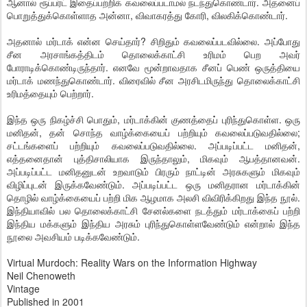
ஆனால் ரூப்பர்ட் இதைப்பற்றிக் கவலைப்படாமல் நடந்துகொண்டார். அதனைப்
பொறுத்துக்கொள்ளாத அன்னா, விவாகரத்து கோரி, விலகிக்கொண்டார்.
அதனால் மர்டாக் என்ன செய்தார்? சிறிதும் கவலைப்படவில்லை. அப்போது
சீன அரசாங்கத்திடம் தொலைக்காட்சி உரிமம் பெற அவர்
போராடிக்கொண்டிருந்தார். எனவே மூன்றாவதாக சீனப் பெண் ஒருத்தியை
மர்டாக் மணந்துகொண்டார். விரைவில் சீன அரசிடமிருந்து தொலைக்காட்சி
உரிமத்தையும் பெற்றார்.
இந்த ஒரு நிகழ்ச்சி பொதும், மர்டாக்கின் குணத்தைப் புரிந்துகொள்ள. ஒரு
மனிதன், தன் சொந்த வாழ்க்கையைப் பற்றியும் கவலைப்படுவதில்லை;
சட்டங்களைப் பற்றியும் கவலைப்படுவதில்லை. அப்படிப்பட்ட மனிதன்,
எத்தனைதான் புத்திசாலியாக இருந்தாலும், மிகவும் ஆபத்தானவன்.
அப்படிப்பட்ட மனிதனுடன் உறவாடும் பிரரும் நாட்டின் அரசுகளும் மிகவும்
விழிப்புடன் இருக்கவேண்டும். அப்படிப்பட்ட ஒரு மனிதரான மர்டாக்கின்
தொழில் வாழ்க்கையைப் பற்றி மிக ஆழமாக அலசி விவிரிக்கிறது இந்த நூல்.
இந்தியாவில் பல தொலைக்காட்சி சேனல்களை நடத்தும் மர்டாக்கைப் பற்றி
இந்திய மக்களும் இந்திய அரசும் புரிந்துகொள்ளவேண்டும் என்றால் இந்த
நூலை அவசியம் படிக்கவேண்டும்.
Virtual Murdoch: Reality Wars on the Information Highway
Neil Chenoweth
Vintage
Published in 2001