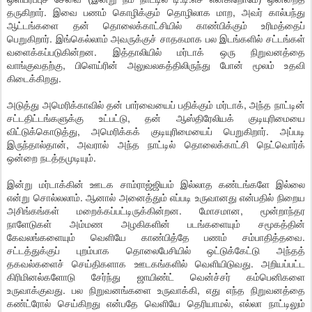
தருகிறார். இவை பணம் கொழிக்கும் தொழிலாக மாற, அவர் கால்பந்து
ஆட்டங்களை தன் தொலைக்காட்சியில் காண்பிக்கும் உரிமத்தைப்
பெறுகிறார். இங்கெல்லாம் அவருக்குச் சாதகமாக பல இடங்களில் சட்டங்கள்
வளைக்கப்படுகின்றன. இத்தாலியில் மர்டாக் ஒரு நிறுவனத்தை
வாங்குவதற்கு, பிளெய்ரின் அலுவலகத்திலிருந்து போன் மூலம் உதவி
கிடைக்கிறது.
அடுத்து அமெரிக்காவில் தன் பார்வையைப் பதிக்கும் மர்டாக், அந்த நாட்டின்
சட்டதிட்டங்களுக்கு உட்பட்டு, தன் ஆஸ்திரேலியக் குடியுரிமையை
விட்டுக்கொடுத்து, அமெரிக்கக் குடியுரிமையைப் பெறுகிறார். அப்படி
இருந்தால்தான், அவரால் அந்த நாட்டில் தொலைக்காட்சி நெட்வொர்க்
ஒன்றை நடத்தமுடியும்.
இன்று மர்டாக்கின் ஊடக சாம்ராஜ்ஜியம் இல்லாத கண்டங்களே இல்லை
என்று சொல்லலாம். ஆனால் அனைத்தும் எப்படி உருவானது என்பதில் நிறைய
அசிங்கங்கள் மறைக்கப்பட்டிருக்கின்றன. மோசமான, மூன்றாந்தர
நாளேடுகள் அம்மண அழகிகளின் படங்களையும் சமூகத்தின்
கேவலங்களையும் வெளியே காண்பித்தே பணம் சம்பாதித்தவை.
சட்டத்துக்குப் புறம்பாக தொலைபேசியில் ஒட்டுக்கேட்டு அந்தத்
தகவல்களைச் செய்திகளாக ஊடகங்களில் வெளியிடுவது. அறியப்பட்ட
கிரிமினல்களோடு சேர்ந்து ஜாயிண்ட் வென்ச்சர் கம்பெனிகளை
உருவாக்குவது. பல நிறுவனங்களை உருவாக்கி, எது எந்த நிறுவனத்தை
கண்ட்ரோல் செய்கிறது என்பதே வெளியே தெரியாமல், எல்லா நாட்டிலும்