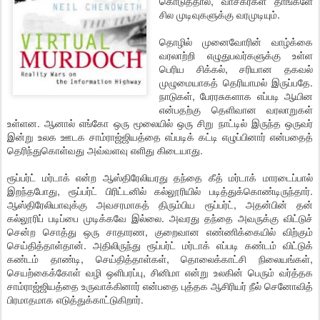
கொடுத்தால், வாசகர்கள் தாங்களே
சில முடிவுகளுக்கு வரமுடியும்.
தொழில் முனைவோரின் வாழ்க்கை
வரலாற்றி எழுதுபவர்களுக்கு உள்ள
பெரிய சிக்கல், சரியான தகவல்
முழுமையாகத் தெரியாமல் இருப்பதே.
நாடுகள், பேரரசுகளாக எப்படி ஆயின
என்பதற்கு தெளிவான வரலாறுகள்
உள்ளன. ஆனால் எங்கோ ஒரு மூலையில் ஒரு சிறு நாட்டில் இருந்த ஒருவர்
இன்று உலக ஊடக சாம்ராஜ்ஜியத்தை எப்படிக் கட்டி எழுப்பினார் என்பதைத்
தெரிந்துகொள்வது அவ்வளவு எளிது கிடையாது.
ரூப்பர்ட் மர்டாக் என்ற ஆஸ்திரேலியரது தந்தை கீத் மர்டாக் மாரடைப்பால்
இறந்தபோது, ரூப்பர்ட் பிரிட்டனில் கல்லூரியில் படித்துக்கொண்டிருந்தார்.
ஆஸ்திரேலியாவுக்கு அவசரமாகத் திரும்பிய ரூப்பர்ட், அதன்பின் தன்
கல்லூரிப் படிப்பை முடிக்கவே இல்லை. அவரது தந்தை அவருக்கு விட்டுச்
சென்ற சொத்து ஒரு சாதாரண, குறைவான எண்ணிக்கையில் விற்கும்
செய்தித்தாள்தான். அதிலிருந்து ரூப்பர்ட் மர்டாக் எப்படி கண்டம் விட்டுக்
கண்டம் தாண்டி, செய்தித்தாள்கள், தொலைக்காட்சி நிலையங்கள்,
செயற்கைக்கோள் வழி ஒளிபரப்பு, சினிமா என்று உலகின் பெரும் வர்த்தக
சாம்ராஜ்ஜியத்தை உருவாக்கினார் என்பதை புத்தக ஆசிரியர் நீல் செனோவித்
பிரமாதமாக எடுத்துக்காட்டுகிறார்.