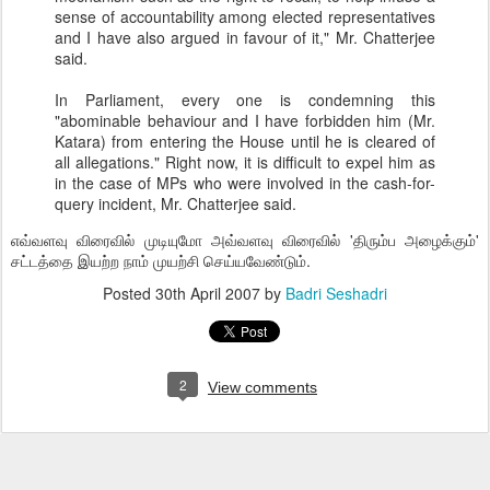
sense of accountability among elected representatives
and I have also argued in favour of it," Mr. Chatterjee
said.
In Parliament, every one is condemning this
"abominable behaviour and I have forbidden him (Mr.
Katara) from entering the House until he is cleared of
all allegations." Right now, it is difficult to expel him as
in the case of MPs who were involved in the cash-for-
query incident, Mr. Chatterjee said.
எவ்வளவு விரைவில் முடியுமோ அவ்வளவு விரைவில் 'திரும்ப அழைக்கும்'
சட்டத்தை இயற்ற நாம் முயற்சி செய்யவேண்டும்.
Posted
30th April 2007
by
Badri Seshadri
2
View comments