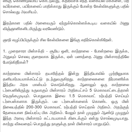
எங்கு கொண்டுபோய் கொட்டுவது, கதிர்வீச்சு எந்த வகையில் மக்களை, பிற
உயிர்களை, பயிர்களைப் பாதிக்காது இருக்கும் போன்ற கேள்விகளுக்கு பதில்
சொல்வது அவசியம்.
இதற்கான பதில் அனைவரும் ஏற்றுக்கொள்ளக்கூடிய வகையில் அணு
விஞ்ஞானிகளிடமிருந்து வரவேண்டும்.
ஞாநி எழுப்பியிருக்கும் சில கேள்விகளை இங்கு எதிர்கொள்கிறேன்.
1. முறைசாரா மின்சக்தி - சூரிய ஒளி, காற்றாலை - போன்றவை இருக்க,
அதுவும் செலவு குறைவாக இருக்க, ஏன் பணத்தை அணு மின்சாரத்திலே
போடுகிறீர்கள்?
காற்றாலை மின்சாரம் தயாரித்தல் இன்று இந்தியாவில் முற்றிலுமாக
தனியார்மயமாக்கப்பட்டு நடந்துவருகிறது. காற்றாலைகளை நிர்மாணிக்க
இந்திய அரசு மான்யம் கொடுக்கிறது. ஆனாலும் ஒரு காற்றாலை
டர்பைனிலிருந்து உருவாகும் மின்சாரம் அதிகபட்சம் 5 மெகாவாட்டைத்தான்
நெருங்கமுடியும். பொதுவாக இவை 1.5 மெகாவாட் உற்பத்தி செய்யும்
டர்பைன்களாக இருக்கும். பல டர்பைன்களைக் கொண்ட ஒரு மின்
நிலையத்தில் 200-300 மெகாவாட் உற்பத்தி செய்தால் அதிகம். அதற்குத்
தேவையான நிலப்பரப்பு மிக அதிகம். மேலும் நாள் முழுதும் ஆண்டு முழுதும்
இந்த அளவு மின்சாரம் கட்டாயமாகக் கிடைக்கும் என்று சொல்லமுடியாது.
காற்று வீசுவதைப் பொறுத்து நாளுக்கு நாள் மின்சாரம் மாறுபடும்.