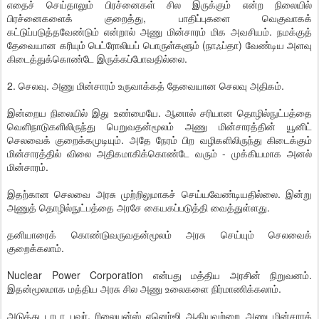
எதைச் செய்தாலும் பிரச்னைகள் சில இருக்கும் என்ற நிலையில்
பிரச்னைகளைக் குறைத்து, பாதிப்புகளை வெகுவாகக்
கட்டுப்படுத்தவேண்டும் என்றால் அணு மின்சாரம் மிக அவசியம். நமக்குத்
தேவையான கரியும் பெட்ரோலியப் பொருள்களும் (நாஃப்தா) வேண்டிய அளவு
கிடைத்துக்கொண்டே இருக்கப்போவதில்லை.
2. செலவு. அணு மின்சாரம் உருவாக்கத் தேவையான செலவு அதிகம்.
இன்றைய நிலையில் இது உண்மையே. ஆனால் சரியான தொழில்நுட்பத்தை
வெளிநாடுகளிலிருந்து பெறுவதன்மூலம் அணு மின்சாரத்தின் யூனிட்
செலவைக் குறைக்கமுடியும். அதே நேரம் பிற வழிகளிலிருந்து கிடைக்கும்
மின்சாரத்தில் விலை அதிகமாகிக்கொண்டே வரும் - முக்கியமாக அனல்
மின்சாரம்.
இதற்கான செலவை அரசு முற்றிலுமாகச் செய்யவேண்டியதில்லை. இன்று
அணுத் தொழில்நுட்பத்தை அரசே கையகப்படுத்தி வைத்துள்ளது.
தனியாரைக் கொண்டுவருவதன்மூலம் அரசு செய்யும் செலவைக்
குறைக்கலாம்.
Nuclear Power Corporation என்பது மத்திய அரசின் நிறுவனம்.
இதன்மூலமாக மத்திய அரசு சில அணு உலைகளை நிர்மாணிக்கலாம்.
அடுத்து டாடா பவர், ரிலையன்ஸ் எனெர்ஜி ஆகியவற்றை அணு மின்சாரத்