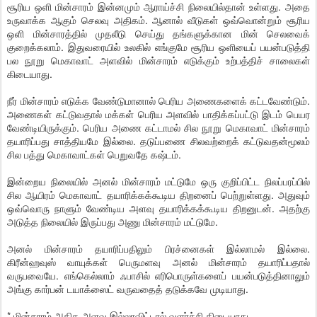
சூரிய ஒளி மின்சாரம் இன்னமும் ஆராய்ச்சி நிலையில்தான் உள்ளது. அதை
உருவாக்க ஆகும் செலவு அதிகம். ஆனால் வீடுகள் ஒவ்வொன்றும் சூரிய
ஒளி மின்சாரத்தில் முதலீடு செய்து தங்களுக்கான மின் செலவைக்
குறைக்கலாம். இதுவரையில் உலகில் எங்குமே சூரிய ஒளியைப் பயன்படுத்தி
பல நூறு மெகாவாட் அளவில் மின்சாரம் எடுக்கும் உற்பத்திச் சாலைகள்
கிடையாது.
நீர் மின்சாரம் எடுக்க வேண்டுமானால் பெரிய அணைகளைக் கட்டவேண்டும்.
அணைகள் கட்டுவதால் மக்கள் பெரிய அளவில் பாதிக்கப்பட்டு இடம் பெயர
வேண்டியிருக்கும். பெரிய அணை கட்டாமல் சில நூறு மெகாவாட் மின்சாரம்
தயாரிப்பது சாத்தியமே இல்லை. தடுப்பணை சிலவற்றைக் கட்டுவதன்மூலம்
சில பத்து மெகாவாட்கள் பெறுவதே கஷ்டம்.
இன்றைய நிலையில் அனல் மின்சாரம் மட்டுமே ஒரு குறிப்பிட்ட நிலப்பரப்பில்
சில ஆயிரம் மெகாவாட் தயாரிக்கக்கூடிய திறனைப் பெற்றுள்ளது. அதுவும்
ஒவ்வொரு நாளும் வேண்டிய அளவு தயாரிக்கக்கூடிய திறனுடன். அதற்கு
அடுத்த நிலையில் இருப்பது அணு மின்சாரம் மட்டுமே.
அனல் மின்சாரம் தயாரிப்பதிலும் பிரச்னைகள் இல்லாமல் இல்லை.
கிரீன்ஹவுஸ் வாயுக்கள் பெருமளவு அனல் மின்சாரம் தயாரிப்பதால்
வருபவையே. எங்கெல்லாம் ஃபாசில் எரிபொருள்களைப் பயன்படுத்தினாலும்
அங்கு கார்பன் டயாக்ஸைட் வருவதைத் தடுக்கவே முடியாது.
* மின்சாரம் அதிக அளவு இல்லாவிட்டால் வளர்ச்சி கிடையாது.