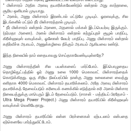
* மின்சாரம் அதிக அளவு தயாரிக்கவேண்டும் என்றால் அது காற்றாலை,
சூரிய ஒளியால் முடியாது.
* அனல், அணு மின்சாரம் இரண்டால் மட்டுமே முடியும். ஓரளவுக்கு, சில
இடங்களில் மட்டும் நீர் மின்சாரத்தால் முடியும்.
* நீர் மின்சாரம் என்றால் அணை, அதனால் மக்கள் இடப்பெயர்வு இருக்கும்.
(நர்மதா அணை). அனல் மின்சாரம் என்றால் சுற்றுப்புறச் சூழல் பாதிப்பு,
கிரீன்ஹவுஸ் வாயுக்கள், ஓஸோன் லேயர் பாதிப்பு. அணு மின்சாரம் என்றால்
கதிர்வீச்சு அபாயம், அணுக்கழிவை நீக்கும் அபாயம் ஆகியவை உண்டு.
இந்த நிலையில் நாம் எதையாவது செய்தாகவேண்டியுள்ளதே?
அணு மின்சாரத்தின் சில பயன்களைப் பார்ப்போம். இப்பொழுதைய
தொழில்நுட்பத்தில் ஓர் அணு உலை 1000 மெகாவாட் மின்சாரத்தைக்
கொடுக்கிறது. ஒரு சிறிய நிலப்பரப்பில் நான்கு அணு உலைகளை வைத்து
எளிதாக 4000 மெகாவாட் மின்சாரம் தயாரிக்கலாம். அதே அளவு மின்சாரம்
தயாரிக்கத் தேவைப்படும் கரியைக் கணக்கில் எடுத்தால் கரி அனல் மின்சார
நிலையத்துக்கு மாபெரும் இடம் தேவைப்படும். (சாசன் - மத்தியப் பிரதேசம் -
Ultra Mega Power Project.) அணு மின்சாரம் தயாரிப்பில் கிரீன்ஹவுஸ்
வாயுக்கள் வெளியேறாது.
அணு மின்சாரம் தயாரிப்பில் என்ன பிரச்னைகள் ஏற்படலாம் என்பதை
ஏற்கெனவே பார்த்துவிட்டோம்.