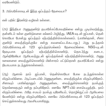
வரவேண்டும்.
3. அமெரிக்காவுடன் இந்த ஒப்பந்தம் தேவையா?
என் பதில்: இரண்டு வழிகள் உள்ளன.
(அ) இந்தியா அணுகுண்டு தயாரிக்கப்போவதில்லை என்று முடிவெடுத்து,
தன்னிடம் உள்ள குண்டுகளை எல்லாம் அழித்து, IAEA-வுடன் ஜப்பான், தென்
கொரியா போன்று ஒப்பந்தம் ஏற்படுத்திக்கொள்ளலாம். (பாகிஸ்தான், சீனா
குண்டு வைத்திருக்குமே என்று கவலைப்படக்கூடாது.) அது நடந்தால்
அமெரிக்காவுடன் 123 ஒப்பந்தமெல்லாம் தேவையில்லை. NSG-யுடன்
நேரடியாக ஒப்பந்தம் ஏற்படுத்திக்கொண்டு, தொடர்ந்து கனடா,
ஆஸ்திரேலியா ஆகியவற்றுடன் ஒப்பந்தங்கள் ஏற்படுத்திக்கொண்டு, அணு
உலைகளை வைத்துக்கொண்டு மின்சாரம் மட்டும்தான் தயாரிப்போம் என்று
நியாயமாக நடந்துகொள்ளலாம்.
(ஆ) ஆனால் நாம் ஜப்பான், தென்கொரியா போல நடந்துகொள்ள
விரும்பவில்லை. அடிப்படையில் அணுகுண்டை வைத்திருக்க விரும்புகிறோம்.
சீனாவும் பாகிஸ்தானும் அணுகுண்டை வைத்துக்கொண்டு நமக்குத்
தொல்லைதரும் என்று நம்புகிறோம். எனவே NPT-யில் கையெழுத்திட நாம்
விரும்பவில்லை. அதே சமயம் நமக்கு யுரேனியம், தொழில்நுட்பம் ஆகியவை
வேண்டும் என்று விரும்புகிறோம். எனவே அமெரிக்காவுடன் 123 ஒப்பந்தம்
செய்துகொள்வது அவசியமாகிறது.