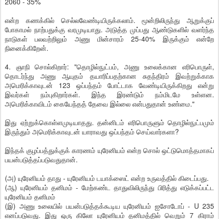
2060 - 35%
என்ற கணக்கில் செல்லவேண்டியிருக்கலாம். மூன்றிலிருந்து ஆறுக்குப்
போகாமல் நாற்பதுக்கு வரமுடியாது. அடுத்த முப்பது ஆண்டுகளில் வளர்ந்த
நாடுகள் பலவற்றிலும் அணு மின்சாரம் 25-40% இருக்கும் என்றே
நினைக்கிறேன்.
4. ஞாநி சொல்கிறார்: "தொழில்நுட்பம், அணு உலைக்கான எரிபொருள்,
தொடர்ந்து அணு ஆயுதம் தயாரிப்பதற்கான சுதந்திரம் இவற்றுக்காக
அமெரிக்காவுடன் 123 ஒப்பந்தம் போட்டாக வேண்டியிருக்கிறது என்று
இவர்கள் நம்புகிறார்கள். இந்த இரண்டும் நம்மிடமே உள்ளன.
அமெரிக்காவிடம் கையேந்தத் தேவை இல்லை என்பதுதான் உண்மை."
இது ஏற்றுக்கொள்ளமுடியாதது. தன்னிடம் எரிபொருளும் தொழில்நுட்பமும்
இருந்தும் அமெரிக்காவுடன் யாராவது ஒப்பந்தம் செய்வார்களா?
இந்தக் குழப்பத்துக்குக் காரணம் யுரேனியம் என்ற சொல் ஒட்டுமொத்தமாகப்
பயன்படுத்தப்படுவதுதான்.
(அ) யுரேனியம் தாது - யுரேனியம் டயாக்ஸைட் என்ற உருவத்தில் கிடைப்பது.
(ஆ) யுரேனியம் தனிமம் - மேற்கண்ட தாதுவிலிருந்து பிரித்து எடுக்கப்பட்ட
யுரேனியம் தனிமம்
(இ) அணு உலையில் பயன்படுத்தக்கூடிய யுரேனியம் ஐசோடோப் - U 235
எனப்படுவது. இது ஒரு கிலோ யுரேனியம் தனிமத்தில் வெறும் 7 கிராம்