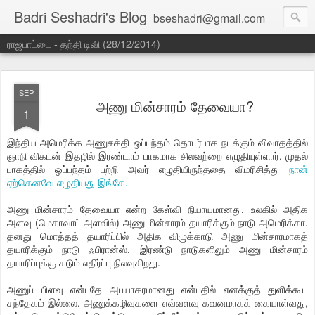
Badri Seshadri's Blog
bseshadri@gmail.com
ராஜபாட்டை - தந்தி டிவி (28/12/2014)
SEP
அணு மின்சாரம் தேவையா?
1
இந்திய அமெரிக்க அணுசக்தி ஒப்பந்தம் தொடர்பாக நடக்கும் விவாதத்தில்
ஞாநி விகடன் இதழில் இரண்டாம் பாகமாக சிலவற்றை எழுதியுள்ளார். முதல்
பாகத்தில் ஒப்பந்தம் பற்றி அவர் எழுதியிருந்ததை விமரிசித்து
நான்
ஏற்கெனவே எழுதியது இங்கே.
அணு மின்சாரம் தேவையா என்ற கேள்வி நியாயமானது. உலகில் அதிக
அளவு (மெகாவாட் அளவில்) அணு மின்சாரம் தயாரிக்கும் நாடு அமெரிக்கா.
தனது மொத்தத் தயாரிப்பில் அதிக விழுக்காடு அணு மின்சாரமாகத்
தயாரிக்கும் நாடு ஃபிரான்ஸ். இரண்டு நாடுகளிலும் அணு மின்சாரம்
தயாரிப்புக்கு கடும் எதிர்ப்பு நிலவுகிறது.
அணுப் பிளவு என்பதே அபயாகரமானது என்பதில் எனக்குத் துளிக்கூட
சந்தேகம் இல்லை. அணுக்கழிவுகளை எவ்வளவு கவனமாகக் கையாள்வது,