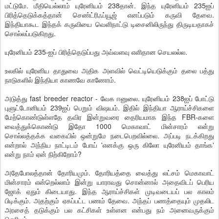
மட்டுமே. மீதியெல்லாம் யுரேனியம் 238தான். இந்த யுரேனியம் 235ஐப்
பிரித்தெடுக்கத்தான் செண்ட்ரிஃப்யூஜ் எனப்படும் கருவி தேவை.
இந்தியாகூட இந்தக் கருவியை வெளிநாட்டு டிசைனிலிருந்து திருடியதாகச்
சொல்லப்படுகிறது.
யுரேனியம் 235-ஐப் பிரித்தெடுப்பது அவ்வளவு எளிதான செயலல்ல.
உலகில் யுரேனிய தாதுவை அதிக அளவில் வெட்டியெடுக்கும் தலை பத்து
நாடுகளில் இந்தியா காணவே காணோம்.
அடுத்து fast breeder reactor - வேக ஈனுலை. யுரேனியம் 238ஐப் போட்டு
புளுட்டோனியம் 239ஐப் பெறும் விஷயம். இதில் இந்தியா ஆராய்ச்சிகளை
மேற்கொண்டுள்ளதே தவிர இன்றுவரை தைரியமாக இந்த FBR-களை
வைத்துக்கொண்டு இதோ 1000 மெகாவாட் மின்சாரம் என்று
சொல்லத்தக்க வகையில் ஒன்றுமே நடைபெறவில்லை. அப்படி நடக்கிறது
என்றால் அந்நிய நாட்டிடம் போய் 'எனக்கு ஒரு கிலோ யுரேனியம் தாங்க'
என்று நாம் ஏன் நிற்கிறோம்?
அதேபோலத்தான் தோரியமும். தோரியத்தை வைத்து லட்சம் மெகாவாட்
மின்சாரம் என்றெல்லாம் இன்று யாராவது சொன்னால் அதைவிடப் பெரிய
ஜோக் ஏதும் கிடையாது. இந்த ஆராய்ச்சிகள் முடிவடையப் பல காலம்
பிடிக்கும். அதற்கும் ஏகப்பட்ட பணம் தேவை. அந்தப் பணத்தையும் முதலிட
அரசைத் தடுக்கும் பல கட்சிகள் உள்ளன என்பது நம் அனைவருக்கும்