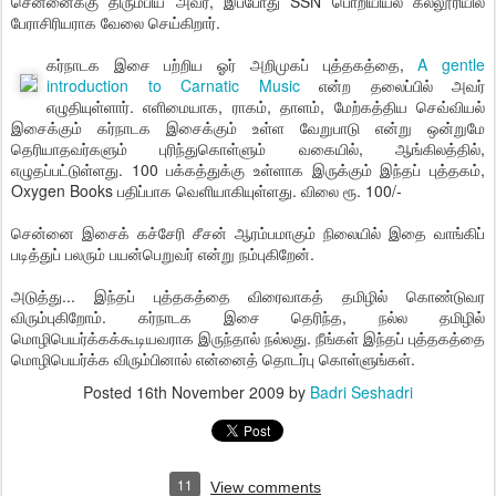
சென்னைக்கு திரும்பிய அவர், இப்போது SSN பொறியியல் கல்லூரியில்
பேராசிரியராக வேலை செய்கிறார்.
கர்நாடக இசை பற்றிய ஓர் அறிமுகப் புத்தகத்தை,
A gentle
introduction to Carnatic Music
என்ற தலைப்பில் அவர்
எழுதியுள்ளார். எளிமையாக, ராகம், தாளம், மேற்கத்திய செவ்வியல்
இசைக்கும் கர்நாடக இசைக்கும் உள்ள வேறுபாடு என்று ஒன்றுமே
தெரியாதவர்களும் புரிந்துகொள்ளும் வகையில், ஆங்கிலத்தில்,
எழுதப்பட்டுள்ளது. 100 பக்கத்துக்கு உள்ளாக இருக்கும் இந்தப் புத்தகம்,
Oxygen Books பதிப்பாக வெளியாகியுள்ளது. விலை ரூ. 100/-
சென்னை இசைக் கச்சேரி சீசன் ஆரம்பமாகும் நிலையில் இதை வாங்கிப்
படித்துப் பலரும் பயன்பெறுவர் என்று நம்புகிறேன்.
அடுத்து... இந்தப் புத்தகத்தை விரைவாகத் தமிழில் கொண்டுவர
விரும்புகிறோம். கர்நாடக இசை தெரிந்த, நல்ல தமிழில்
மொழிபெயர்க்கக்கூடியவராக இருந்தால் நல்லது. நீங்கள் இந்தப் புத்தகத்தை
மொழிபெயர்க்க விரும்பினால் என்னைத் தொடர்பு கொள்ளுங்கள்.
Posted
16th November 2009
by
Badri Seshadri
11
View comments