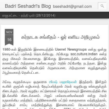
Badri Seshadri's Blog
bseshadri@gmail.com
ராஜபாட்டை - தந்தி டிவி (28/12/2014)
NOV
கர்நாடக சங்கீதம் - ஓர் எளிய அறிமுகம்
16
1980-கள் இறுதியில் இணையத்தில் Usenet Newsgroups என்று ஒன்று
கொடிகட்டிப் பறக்கத் தொடங்கியது. அப்போது soc.culture.indian என்ற
குழு மிகவும் பிரபலமானது. இப்போது இணையத்தில், வலைப்பதிவுகளில்
காணப்படும் அத்தனை சண்டைகளும் அதில் அப்போதே நடந்தன. இன்று
வலைப்பதிவுகளில் தென்படும் அருமையான, அற்புதமான எழுத்துகளும்
அபூர்வமாகத் தென்பட்டன.
அப்படி எழுதக்கூடிய ஒருவராக
ரமேஷ் மஹாதேவன்
இருந்தார். இன்றும்
கூகிள் குரூப்ஸ் வழியாகத் தேடிப்பார்த்தால் அவர் எழுதியது உங்களுக்குக்
கிடைக்கும். அவர் எழுதிய கட்டுரைகள் தொகுப்பாகவும் இணையத்தில் சில
இடங்களில் கிடைக்கலாம். அஜய் பால்வாயண்டீஸ்வரன் என்று அவர்
உருவாக்கிய பாத்திரம், பத்திரிகைகளில் மட்டும் கதைகளாக வந்திருந்தால்,
துப்பறியும் சாம்பு பாத்திரத்துக்கு இணையாகப் பிரபலமாகியிருக்கும்.