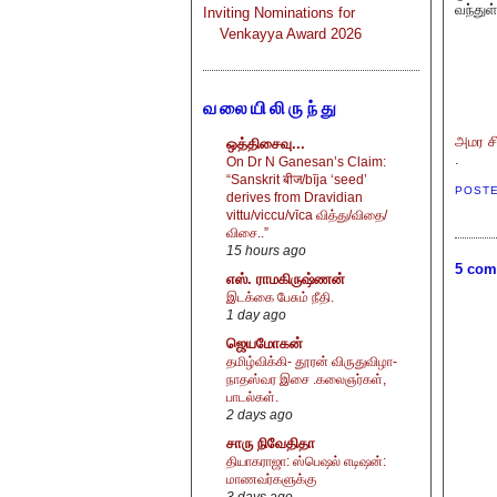
வந்து
Inviting Nominations for
Venkayya Award 2026
வலையிலிருந்து
அமர சி
ஒத்திசைவு...
.
On Dr N Ganesan’s Claim:
“Sanskrit बीज/bīja ‘seed’
POST
derives from Dravidian
vittu/viccu/vīca வித்து/விதை/
விசை..”
15 hours ago
5 com
எஸ். ராமகிருஷ்ணன்
இடக்கை பேசும் நீதி.
1 day ago
ஜெயமோகன்
தமிழ்விக்கி- தூரன் விருதுவிழா-
நாதஸ்வர இசை .கலைஞர்கள்,
பாடல்கள்.
2 days ago
சாரு நிவேதிதா
தியாகராஜா: ஸ்பெஷல் எடிஷன்:
மாணவர்களுக்கு
3 days ago