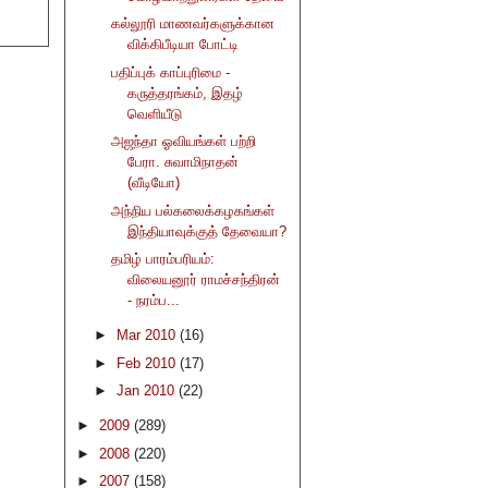
கல்லூரி மாணவர்களுக்கான
விக்கிபீடியா போட்டி
பதிப்புக் காப்புரிமை -
கருத்தரங்கம், இதழ்
வெளியீடு
அஜந்தா ஓவியங்கள் பற்றி
பேரா. சுவாமிநாதன்
(வீடியோ)
அந்நிய பல்கலைக்கழகங்கள்
இந்தியாவுக்குத் தேவையா?
தமிழ் பாரம்பரியம்:
விலையனூர் ராமச்சந்திரன்
- நரம்ப...
►
Mar 2010
(16)
►
Feb 2010
(17)
►
Jan 2010
(22)
►
2009
(289)
►
2008
(220)
►
2007
(158)