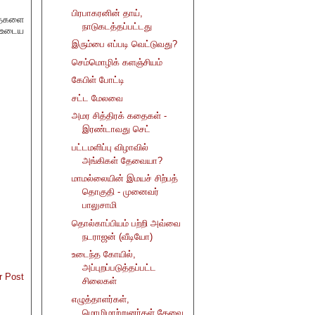
பிரபாகரனின் தாய்,
தைகளை
நாடுகடத்தப்பட்டது
் உடைய
இரும்பை எப்படி வெட்டுவது?
செம்மொழிக் களஞ்சியம்
கேபிள் போட்டி
சட்ட மேலவை
அமர சித்திரக் கதைகள் -
இரண்டாவது செட்
பட்டமளிப்பு விழாவில்
அங்கிகள் தேவையா?
மாமல்லையின் இமயச் சிற்பத்
தொகுதி - முனைவர்
பாலுசாமி
தொல்காப்பியம் பற்றி அவ்வை
நடராஜன் (வீடியோ)
உடைந்த கோயில்,
அப்புறப்படுத்தப்பட்ட
r Post
சிலைகள்
எழுத்தாளர்கள்,
மொழிமாற்றுனர்கள் தேவை