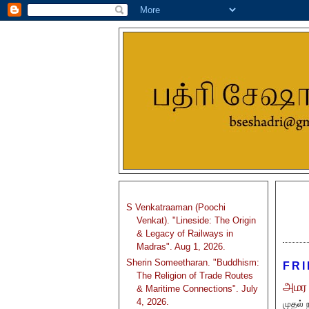
S Venkatraaman (Poochi
Venkat). "Lineside: The Origin
& Legacy of Railways in
Madras". Aug 1, 2026.
Sherin Someetharan. "Buddhism:
FRI
The Religion of Trade Routes
அமர 
& Maritime Connections". July
4, 2026.
முதல் 