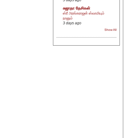
சுஜாதா தேசிகன்
ஸ்ரீ அரங்கராஜன் ஸ்வாமியும்
நானும்
3 days ago
Show All