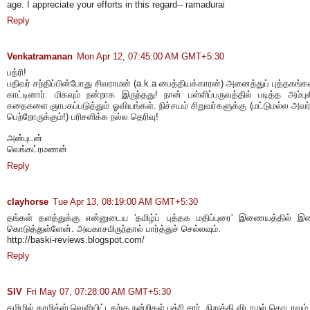
age. I appreciate your efforts in this regard-- ramadurai
Reply
Venkatramanan
Mon Apr 12, 07:45:00 AM GMT+5:30
பத்ரி!
பதிவர் சந்திப்பின்போது சிவராமன் (a.k.a பைத்தியக்காரன்) அனைத்துப் புத்தகங்க
காட்டினார். மிகவும் நன்றாக இருந்தது! நான் பள்ளிப்பருவத்தில் படித்த அம்பு
கதைகளை ஞாபகப்படுத்தும் ஓவியங்கள். நிச்சயம் சிறுவர்களுக்கு (மட்டுமல்ல அவர
பெற்றோருக்கும்!) பரிசளிக்க நல்ல தெரிவு!
அன்புடன்
வெங்கட்ரமணன்
Reply
clayhorse
Tue Apr 13, 08:19:00 AM GMT+5:30
தங்கள் தளத்துக்கு என்னுடைய 'தமிழ்ப் புத்தக மதிப்புரை' இணையத்தில் இ
கொடுத்துள்ளேன். அவகாசமிருந்தால் பார்த்துச் செல்லவும்.
http://baski-reviews.blogspot.com/
Reply
SIV
Fri May 07, 07:28:00 AM GMT+5:30
தமிழில் காமிக்ஸ் வெளியிட்டதற்கு நன்றிகள் பத்ரி சார். நிறுத்தி விடாமல் தொடரவும்