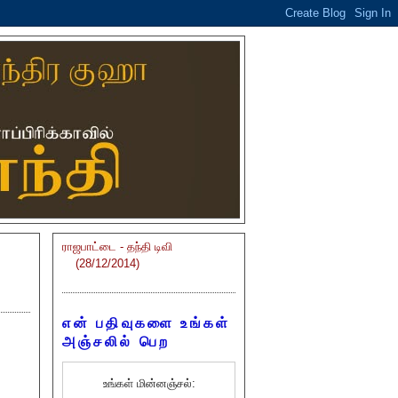
ராஜபாட்டை - தந்தி டிவி
(28/12/2014)
என் பதிவுகளை உங்கள்
அஞ்சலில் பெற
உங்கள் மின்னஞ்சல்: