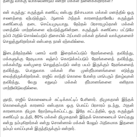
தனது வாக்கு போகவேண்டும் என்றா மக்கள் நினைக்கிறார்கள்?
என் கருத்து: கருத்துக் கணிப்பு என்பது நிச்சயமாக மக்கள் மனத்தில் ஒரு
சலனத்தை ஏற்படுத்தும். ஆனால் அந்தக் காரணத்தாலேயே கருத்துக்
கணிப்பைத் தடை செய்யமுடியாது. தேர்தல் பிரசாரமும்தான் மக்கள்
மனத்தில் மாற்றங்களை ஏற்படுத்துகின்றன. கருத்துக் கணிப்பை மட்டுமே
நம்பி அதில் சொல்லப்படும் திசையில் அப்பாவி மக்கள் தங்கள் வாக்குகளைச்
செலுத்துகிறார்கள் என்பதை நான் ஏற்கவில்லை.
இடைத்தேர்தலில் பணம் வாரி இறைக்கப்படும் நேரங்களைத் தவிர்த்து,
மக்களுக்கு நேரடியாக லஞ்சம் கொடுக்கப்படும் நேரங்களைத் தவிர்த்து,
மக்கள்மீது வன்முறை செலுத்தப்படும் என்ற பயம் இருக்கும் நேரங்களைத்
தவிர்த்து, பொதுவாக மக்கள் சில முன்தீர்மானங்களை எடுத்து
வைத்திருக்கிறார்கள். ராஜீவ் காந்தி கொலை போன்ற மாபெரும் நிகழ்வுகள்
தவிர்த்து, வேறு எதுவும் மக்கள் தீர்மானங்களை எளிதாக
மாற்றிவிடுவதில்லை.
ஞாநி, ராஜீவ் கொலையைச் சுட்டிக்காட்டிப் பேசினார். திமுகதான் இந்தக்
கொலைக்குக் காரணம் என்பதாக ஒரு பொய்ப் பிரசாரம் நடந்து, அதன்
காரணமாக திமுக தோற்கடிக்கப்பட்டது. இதே கட்டத்தில், ஒரு கருத்துக்
கணிப்பும் நடத்தி, 80% மக்கள் திமுகதான் இந்தக் கொலையைச் செய்தது
என்று நம்புகிறார்கள் என்று சொன்னால் மக்கள் மேலும் அதிகமாக இதனை
நம்பும் வாய்ப்புகள் இருந்திருக்கும் என்றார்.