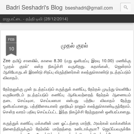
Badri Seshadri's Blog
bseshadri@gmail.com
ராஜபாட்டை - தந்தி டிவி (28/12/2014)
FEB
முதல் குரல்
10
Zee தமிழ் சானலில், காலை 8.30 (மறு ஒளிபரப்பு இரவு 10.00) மணிக்கு
“முதல் குரல்” என்ற நிகழ்ச்சி வருகிறது. சுதாங்கன், ஜென்ராம்
ஆகியோருடன் இரண்டு சிறப்பு விருந்தினர்கள் கலந்துகொண்டு நடத்தப்படும்
விவாதம்.
தேர்தலுக்கு முன் நடத்தப்படும் கருத்துக் கணிப்பு, தேர்தல் முடிந்து வெளியே
வருவோரிடம் நடத்தப்படும் கணிப்பு ஆகியவற்றைத் தேர்தல் ஆணையம்
தடை செய்யுமா, செய்யலாமா என்பது பற்றிய விவாதம் நேற்று
ஒளிபரப்பானது. பத்திரிகையாளர் ஞாநியும் நானும் கலந்துகொண்டிருந்தோம்.
சென்ற வாரம் பதிவு செய்யப்பட்ட இந்த நிகழ்ச்சி நேற்றுதான் ஒளிபரப்பானது.
கருத்துக் கணிப்பு மக்களின் மன ஓட்டத்தை மாற்றி, அவர்கள் வாக்களிக்க
நினைத்திருக்கும் தேர்வில் மாற்றத்தை உண்டாக்குமா? ஜெயிப்பவருக்கே