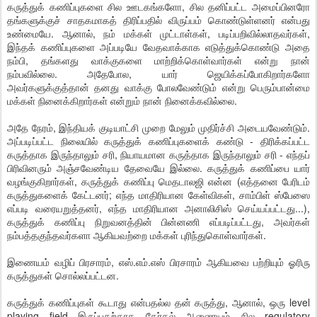
கருத்துக் கணிப்புகளை சில ஊடகங்களோ, சில தனிப்பட்ட அமைப்பினரோ
தங்களுக்குச் சாதகமாகத் திரிப்பதில் விருப்பம் கொண்டுள்ளனர் என்பது
உண்மையே. ஆனால், நம் மக்கள் முட்டாள்கள், படிப்பறிவில்லாதவர்கள்,
இந்தக் கணிப்புகளை அப்படியே வேதவாக்காக எடுத்துக்கொண்டு அதை
நம்பி, தங்களது வாக்குகளை மாற்றிக்கொள்வார்கள் என்று நான்
நம்பவில்லை. அதேபோல, யார் ஜெயிக்கப்போகிறார்களோ
அவர்களுக்குத்தான் தனது வாக்கு போலவேண்டும் என்று பெரும்பான்மை
மக்கள் நினைக்கிறார்கள் என்றும் நான் நினைக்கவில்லை.
அதே நேரம், இந்தியக் குடியாட்சி முறை மேலும் முதிர்ச்சி அடையவேண்டும்.
அப்படிப்பட்ட நிலையில் கருத்துக் கணிப்புகளைக் கண்டு - திரிக்கப்பட்ட
கருத்தாக இருந்தாலும் சரி, நியாயமான கருத்தாக இருந்தாலும் சரி - எந்தப்
பிரிவினரும் அஞ்சவேண்டிய தேவையே இல்லை. கருத்துக் கணிப்பை யார்
வழங்குகிறார்கள், கருத்துக் கணிப்பு மெதடாலஜி என்ன (எத்தனை பேரிடம்
கருத்துகளைக் கேட்டனர்; எந்த மாதிரியான கேள்விகள், சாம்பிள் ஸ்பேஸை
எப்படி வரையறுத்தனர், எந்த மாதிரியான அனாலிசிஸ் செய்யப்பட்டது...),
கருத்துக் கணிப்பு நிறுவனத்தின் பின்னணி எப்படிப்பட்டது, அவர்கள்
நம்பத்தகுந்தவர்களா ஆகியவற்றை மக்கள் புரிந்துகொள்வார்கள்.
இணையம் வழிப் பிரசாரம், எஸ்.எம்.எஸ் பிரசாரம் ஆகியவை பற்றியும் ஓரிரு
கருத்துகள் சொல்லப்பட்டன.
கருத்துக் கணிப்புகள் கூடாது என்பதல்ல தன் கருத்து, ஆனால், ஒரு level
playing field இருப்பதற்காக தேர்தல் ஆணையம் சில regulatory