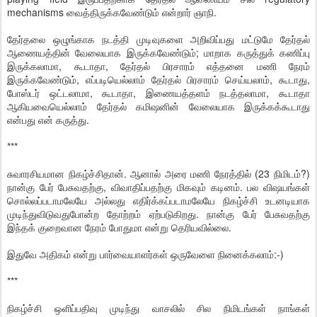
mechanisms வைத்திருக்கவேண்டும் என்றார் ஞாநி.
தேர்தலை ஒழுங்காக நடத்தி முடிவுகளை அறிவிப்பது மட்டுமே தேர்தல்
ஆணையத்தின் வேலையாக இருக்கவேண்டும்; மாறாக கருத்துக் கணிப்பு
இருக்கலாமா, கூடாதா, தேர்தல் பிரசாரம் எத்தனை மணி நேரம்
இருக்கவேண்டும், எப்படியெல்லாம் தேர்தல் பிரசாரம் செய்யலாம், கூடாது,
போஸ்டர் ஒட்டலாமா, கூடாதா, இணையத்தளம் நடத்தலாமா, கூடாதா
ஆகியவையெல்லாம் தேர்தல் கமிஷனின் வேலையாக இருக்கக்கூடாது
என்பது என் கருத்து.
***
சுவாரசியமான நிகழ்ச்சிதான். ஆனால் அரை மணி நேரத்தில் (23 நிமிடம்?)
நான்கு பேர் பேசுவதற்கு, விவாதிப்பதற்கு மிகவும் கடினம். பல விஷயங்கள்
சொல்லப்படாமலேயே அல்லது எதிர்க்கப்படாமலேயே நிகழ்ச்சி உடனடியாக
முடிந்துவிடுவதுபோன்ற தோற்றம் ஏற்படுகிறது. நான்கு பேர் பேசுவதற்கு
இந்தக் குறைவான நேரம் போதுமா என்று தெரியவில்லை.
இதுவே அதிகம் என்று பார்வையாளர்கள் ஒருவேளை நினைக்கலாம்:-)
***
நிகழ்ச்சி ஒளிப்பதிவு முடிந்து வாசலில் சில நிமிடங்கள் நாங்கள்