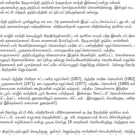
ரஸ் என்றாலே நேரு-காந்தி குடும்பம் (மஹாத்மா காந்தி இல்லை) என்று மக்கள்
குமளவுக்கு ஒரு குடும்பம் காங்கிரஸை சொந்தமாக்கிக் கொண்டுள்ளது. இன்றும் கூட
ஸ் கட்சி அந்தக் குடும்பத்தின் கட்டுப்பாட்டுக்குள்தான் உள்ளது.
ாந்தி குடும்பம் முன்னுக்கு வர வர, பிற தலைவர்கள் இருட்டடிப்பு செய்யப்பட்டதுடன், ப
தத் தலைவர்களும் வந்ததில்லை. விதிவசத்தால் உருவான விதிவிலக்கு நரசிம்ம ராவ்.
் ராஜீவ் காந்தி வெடித்துச் சிதறியிருக்காவிட்டால் நரசிம்ம ராவும் மற்ற இரண்டாம் நி
ரஸ் தலைவர்களைப் போல காணாமல் போயிருப்பார். நேரு-காந்தி குடும்ப காங்கிரஸ்
ினர்கள் யார் வேண்டுமானாலும் அவரவர்தம் மாநில சட்டமன்றத்தின் உறுப்பினராகலாம், 
ராகலாம், முதலமைச்சராகலாம், பாராளுமன்ற உறுப்பினராகலாம், மத்திய
ருமாகலாம். குடும்பத்துக்கு விசுவாசமாக இருக்க வேண்டும். தனிப்பட்ட கொள்கைக
எதுவும் தேவையில்லை. நாட்டுக்கு நல்லது செய்யவேண்டுமென்ற அவசியங்கள் எதுமில
பத்தலைவர் தன் முகத்தைக் காட்டியே எப்பொழுதும் ஜெயித்து விடுவார். அல்லது தோற்ற
 தேர்தலில் ஜெயம்தான்.
ம ராவும் ஆந்திர பிரதேச சட்டமன்ற உறுப்பினர் (1957), ஆந்திர மாநில அமைச்சர் (1962)
 முதலமைச்சர் (1971), நாடாளுமன்ற உறுப்பினர் (1977), மத்திய அமைச்சர் (1980) என
ர்மையான காங்கிரஸ் ஊழியனின் வழியில் வந்தவர். மத்திய அமைச்சராக இந்திரா
யிடமும், ராஜீவ் காந்தியிடமும் வேலை பார்த்தவர். இன்றைய 'கோட்டரி' அமைச்சர்களைப
ிட்டத்தட்ட எல்லாத் துறைகளிலும் தலையை விட்டவர் - இராணுவம், வெளியுறவு, மன
ாடு (இதெல்லாம் கனமான துறைகள்!).
ரஸ் தோற்று வி.பி.சிங், சந்திரசேகர் பரிசோதனைகள் நடந்த நேரத்தில் நரசிம்ம ராவ்
ப்பட்டார். வயசும் எழுபதை நெருங்கிவிட்டது. சரி, ஹைதராபாத் போய் மிச்சமிருக்கும்
கையைக் கழிக்கலாம் என்று முடிவு செய்து 18 மாதங்கள் அரசியலிருந்து அஞ்ஞாத வாச
் திருப்பெரும்புதூர் வெடித்தது. துக்கம் அனுஷ்டித்த காங்கிரஸ் செயல்வீரர்கள், அடுத்