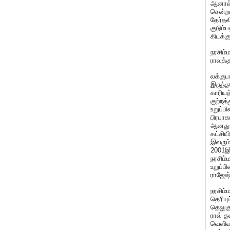
ஆனால் 
சென்றத
தேர்தல
குடும்
கிடக்க
நரசிம்
ராவுக்க
லக்குப
இருந்
காரியத
குற்றத
உறுப்ப
பிரபாக
ஆனது எ
கட்சிய
இவரும்
2001இல
நரசிம்
உறுப்ப
ராஜேஷ்
நரசிம்
தெரியு
தெலுகு
ராவ் த
வெளிவர