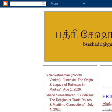
S Venkatraaman (Poochi
Venkat). "Lineside: The Origin
& Legacy of Railways in
Madras". Aug 1, 2026.
Sherin Someetharan. "Buddhism:
FRI
The Religion of Trade Routes
இரங்
& Maritime Connections". July
4, 2026.
காங்கி