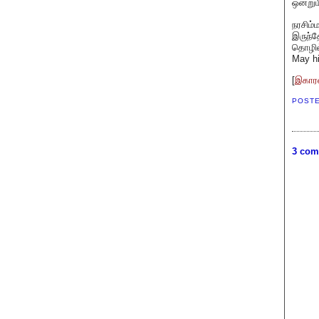
ஒன்றும
நரசிம்
இருந்த
தொழில்
May hi
[
இகாரஸ
POST
3 com