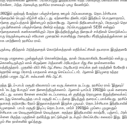
வெகு தொலைவில் இல்லை. அப்பொழுது இந்தியர்கள் எந்த அளவுக்கு மன்மோகன் சிங்
ார்களோ, அந்த அளவுக்கு நரசிம்ம ராவையும் புகழ வேண்டும்.
் 1992இல் ஹர்ஷத் மேஹ்தா பங்குச்சந்தை ஊழல் அம்பலமானது. தொடர்ச்சியாக
்சந்தையில் பெரும் வீழ்ச்சி ஏற்பட்டது. ஏற்கனவே திண்டாடும் இந்தியப் பொருளாதாரம்,
்சந்தை குழப்பத்தால் இன்னமும் தடுமாறியது. ஆனால் நிதியமைச்சரும், பிரதமரும் தொட
 முயற்சிகளால் பங்குச்சந்தை மீண்டு வந்தது. அப்பொழுதுதான் SEBI என்னும்
்சந்தைகளைக் கண்காணிக்கும் அரசு இயந்திரத்துக்கு நிறையச் சக்திகள் கொடுக்கப்
ு நெருக்கடியையும் சரியான முறையில் சமாளித்து அதையே சீர்திருத்தத்துக்கான ந
பாக மாற்றினார் நரசிம்ம ராவ்.
ருக்கடி தீர்ந்தால் அடுத்ததைக் கொடுக்கத்தான் எதிர்க்கட்சிகள் தயாராக இருந்தன
யாவது பாஜகவை முன்னுக்குக் கொண்டுவந்து, தான் பிரதமராகிவிடவேண்டும் என்று மு
ுகொண்டிருக்கும் லால் கிருஷ்ண அத்வானி அயோத்யா மீது சில நாள்களாகவே
்திருந்தார். முதலில் விபி சிங் ஆட்சியை அடியோடு சாய்க்க தன் ரதத்தின் மேலேறி 
, பிஹாரில் லாலு பிரசாத் யாதவால் கைது செய்யப்பட்டார். ஆனால் இம்முறை உத்தர
த்தில் பாஜக ஆட்சி. கல்யாண் சிங் ஆட்சி.
பிறந்த இடம்-பாபர் மசூதி விவகாரம் பல வருடங்களாக நடப்பது. நரசிம்ம ராவ் 'இதுவும்'
் 'கடந்து போகும்' என நினைத்திருக்கலாம். ஆனால் டிசம்பர் 1992இல் புயல் கரைய
 விட்டது. வானர சேனை கையில் கடப்பாரையுடன் குதித்து தொழுகை நிறுத்திவைக்கப்
டைந்து கொண்டிருந்த பாபர் மசூதி கட்டடத்தை இடித்துத் தரைமட்டமாக்கியது. நரசிம்
ுமாகத் தடுமாறிய நேரம் இதுவாகத்தான் இருக்க முடியும். தொடர்ச்சியாக இந்தியாவில
முறைகள். பாபர் மசூதி இடிப்பு தொடர்பாக, மார்ச் 1993இல் மும்பை முழுவதும்
்சியாக பல வெடிகுண்டுகள் வெடித்தன. சுதந்தர இந்தியாவில் காஷ்மீர், பஞ்சாப், அஸ
ச்னை மிகுந்த பகுதிகள் தவிர்த்து நாட்டுக்குள் நடக்கும் மிகப்பெரிய கலவரம் இது. இந
ம் சில நாள்களில் ஓய்ந்தது.