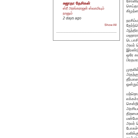
சோனிய
சுஜாதா தேசிகன்
செய்தா
ஸ்ரீ அரங்கராஜன் ஸ்வாமியும்
கிழத்
நானும்
2 days ago
நரசிம்
தேர்ந்
Show All
ஆந்திர
மஹாராஷ
டெபாசி
அவர் ச
இரண்டு
ஒரே கா
பிரதமர
முதலில
அதற்கு
தீர்மா
ஒன்று
மற்றொர
எக்கச்
சென்ற
அரசியல
திறமைய
மன்மோக
அவர் செ
போகச்
வலிக்க