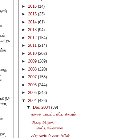
►
2016
(14)
தனர்.
►
2015
(23)
►
2014
(61)
ான
►
2013
(94)
யம்
►
2012
(154)
ையாது.
►
2011
(214)
ுந்த
►
2010
(202)
►
2009
(289)
►
2008
(220)
்லது.
்
►
2007
(158)
ு
►
2006
(244)
►
2005
(343)
கிறிச்
▼
2004
(428)
ரரை,
▼
Dec 2004
(39)
நாகை மாவட்ட மீட்பு விவரம்
ல்
ஆலடி அருணா
வெட்டிக்கொலை
ும்
சுப்ரமணியம் சுவாமியின்