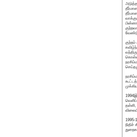
அடுத்த
தீர்மா
தீர்மா
வாக்கு
பின்னா
குற்றவ
வேண்டு
குற்றம
கவிழ்ந
வந்திர
கொள்கை
நரசிம்
செய்தத
நரசிம்
கூட்டத
முக்கி
1994இல
வெளிப்
தள்ளி,
விலையி
1995-1
நிதிச்
துறைகள