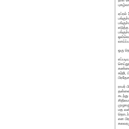
நாள் 
புகழ்வ
ஏப்ரல
பங்குச
பங்குச
எடுத்த
பங்குச
ஒவ்வொர
வாய்ப்
ஒரு நெ
எப்படி
செய்த
கண்வைத
சுற்றி
பிரதேச
ராமர் 
தன்னைக
கடந்து
சிதிலம
முழுவத
மத வன்
தொடர்ச
என பிர
கலவரமு