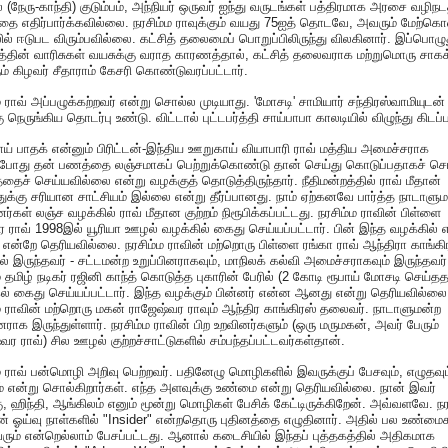
(நேரு-காந்தி) குடும்பம், அந்நியர் ஒருவர் ஐந்து வருடங்கள் பத்திரமாக அரசை வழிநடத
ை எதிர்பார்க்கவில்லை. நரசிம்ம ராவுக்கும் வயது 75ஐத் தொடவே, அவரும் மேற்க
ில் ஈடுபட விரும்பவில்லை. கட்சித் தலைமைப் பொறுப்பிலிருந்து விலகினார். இப்பொழுத
பத்தின் வாரிசுகள் வயசுக்கு வராத காரணத்தால், கட்சித் தலைவராக மற்றுமொரு சாகக
ும் கிழவர் சீதாராம் கேசரி கொண்டுவரப்பட்டார்.
ம ராவ் அப்பழுக்கற்றவர் என்று சொல்ல முடியாது. 'மோசடி' சாமியார் சந்திரஸ்வாமியுடன்
ு நெருங்கிய தொடர்பு உண்டு. விட்டால் புட்டபர்த்தி சாய்பாபா காலடியில் விழுந்து கிடப்ப
ாய் பாதக் என்னும் பிரிட்டன்-இந்திய ஊறுகாய் வியாபாரி ராவ் மத்திய அமைச்சராக
தபோது தன் பணத்தை லஞ்சமாகப் பெற்றுக்கொண்டு தான் செய்து கொடுப்பதாகச் 
்தைச் செய்யவில்லை என்று வழக்குத் தொடுத்திருந்தார். நீதிமன்றத்தில் ராவ் மீதான்
்துக்கு சரியான சாட்சியம் இல்லை என்று தீர்ப்பானது. நாம் ஏற்கனவே பார்த்த நாடாளு
ினர்கள் லஞ்ச வழக்கில் ராவ் மீதான குற்றம் நிரூபிக்கப்பட்டது. நரசிம்ம ராவின் பிள்ளை
ர ராவ் 1998இல் யூரியா ஊழல் வழக்கில் கைது செய்யப்பட்டார். பின் இந்த வழக்கில்
ன்றே தெரியவில்லை. நரசிம்ம ராவின் மற்றொரு பிள்ளை ரங்கா ராவ் ஆந்திரா காங்கி
ில் இருந்தவர் - சட்டமன்ற உறுப்பினராகவும், மாநிலக் கல்வி அமைச்சராகவும் இருந்தவர்
 தமிழ் நடிகர் ரஜினி காந்த் கொடுத்த புகாரின் பேரில் (2 கோடி ரூபாய் மோசடி செய்த
் கைது செய்யப்பட்டார். இந்த வழக்கும் பின்னர் என்ன ஆனது என்று தெரியவில்லை
ம ராவின் மற்றொரு மகன் ராஜேஷ்வர ராவும் ஆந்திர காங்கிரஸ் தலைவர். நாடாளுமன்ற
ினராக இருந்துள்ளார். நரசிம்ம ராவின் பிற உறவினர்களும் (ஒரு மருமகன், அவர் பேரும்
வர ராவ்) சில ஊழல் குற்றச்சாட்டுகளில் சம்பந்தப்பட்டவர்கள்தான்.
ம ராவ் பன்மொழி அறிவு பெற்றவர். பதினேழு மொழிகளில் இவருக்குப் பேசவும், எழுதவும
ம் என்று சொல்கிறார்கள். எந்த அளவுக்கு உண்மை என்று தெரியவில்லை. நான் இவர்
, ஹிந்தி, ஆங்கிலம் எனும் மூன்று மொழிகள் பேசிக் கேட்டிருக்கிறேன். அவ்வளவே. நர
ன் ஓய்வு நாள்களில் "Insider" என்றதொரு புதினத்தை எழுதினார். அதில் பல உண்மை
ும் என்றெல்லாம் பேசப்பட்டது. ஆனால் கடைசியில் இந்தப் புத்தகத்தில் அதிகமாக