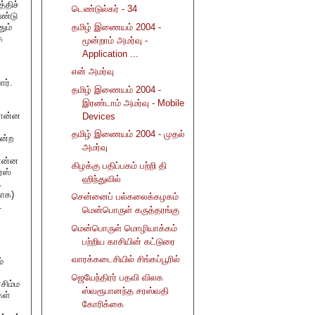
்திச்
டெண்டுல்கர் - 34
ொண்டு
ும்
தமிழ் இணையம் 2004 -
்
மூன்றாம் அமர்வு -
Application ...
என் அமர்வு
ார்.
தமிழ் இணையம் 2004 -
இரண்டாம் அமர்வு - Mobile
சொன்ன
Devices
தமிழ் இணையம் 2004 - முதல்
மன்ற
அமர்வு
 என்ன
கிழக்கு பதிப்பகம் பற்றி தி
ரஸ்
ஹிந்துவில்
.
தாக)
சென்னைப் பல்கலைக்கழகம்
.
மென்பொருள் கருத்தரங்கு
மென்பொருள் மொழியாக்கம்
பற்றிய காசியின் கட்டுரை
வாரக்கடைசியில் சிங்கப்பூரில்
்
ஜெயேந்திரர் பதவி விலக
சிம்ம
ஸ்வரூபானந்த சரஸ்வதி
கள்
கோரிக்கை