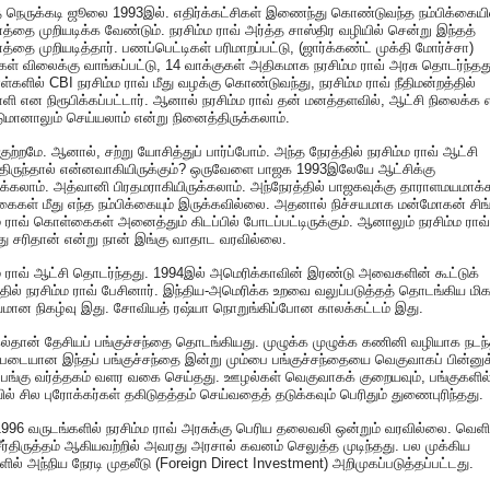
 நெருக்கடி ஜூலை 1993இல். எதிர்க்கட்சிகள் இணைந்து கொண்டுவந்த நம்பிக்கையி
னத்தை முறியடிக்க வேண்டும். நரசிம்ம ராவ் அர்த்த சாஸ்திர வழியில் சென்று இந்தத்
னத்தை முறியடித்தார். பணப்பெட்டிகள் பரிமாறப்பட்டு, (ஜார்க்கண்ட் முக்தி மோர்ச்சா)
கள் விலைக்கு வாங்கப்பட்டு, 14 வாக்குகள் அதிகமாக நரசிம்ம ராவ் அரசு தொடர்ந்தத
ள்களில் CBI நரசிம்ம ராவ் மீது வழக்கு கொண்டுவந்து, நரசிம்ம ராவ் நீதிமன்றத்தில்
ாளி என நிரூபிக்கப்பட்டார். ஆனால் நரசிம்ம ராவ் தன் மனத்தளவில், ஆட்சி நிலைக்க
மானாலும் செய்யலாம் என்று நினைத்திருக்கலாம்.
் குற்றமே. ஆனால், சற்று யோசித்துப் பார்ப்போம். அந்த நேரத்தில் நரசிம்ம ராவ் ஆட்சி
்திருந்தால் என்னவாகியிருக்கும்? ஒருவேளை பாஜக 1993இலேயே ஆட்சிக்கு
ுக்கலாம். அத்வானி பிரதமராகியிருக்கலாம். அந்நேரத்தில் பாஜகவுக்கு தாராளமயமாக்
கள் மீது எந்த நம்பிக்கையும் இருக்கவில்லை. அதனால் நிச்சயமாக மன்மோகன் சிங்
ம ராவ் கொள்கைகள் அனைத்தும் கிடப்பில் போடப்பட்டிருக்கும். ஆனாலும் நரசிம்ம ராவ்
ு சரிதான் என்று நான் இங்கு வாதாட வரவில்லை.
ம ராவ் ஆட்சி தொடர்ந்தது. 1994இல் அமெரிக்காவின் இரண்டு அவைகளின் கூட்டுக்
்தில் நரசிம்ம ராவ் பேசினார். இந்திய-அமெரிக்க உறவை வலுப்படுத்தத் தொடங்கிய மி
யமான நிகழ்வு இது. சோவியத் ரஷ்யா நொறுங்கிப்போன காலக்கட்டம் இது.
்தான் தேசியப் பங்குச்சந்தை தொடங்கியது. முழுக்க முழுக்க கணினி வழியாக நடந
படையான இந்தப் பங்குச்சந்தை இன்று மும்பை பங்குச்சந்தையை வெகுவாகப் பின்னுக்
 பங்கு வர்த்தகம் வளர வகை செய்தது. ஊழல்கள் வெகுவாகக் குறையவும், பங்குகளில
ல் சில புரோக்கர்கள் தகிடுதத்தம் செய்வதைத் தடுக்கவும் பெரிதும் துணைபுரிந்தது.
996 வருடங்களில் நரசிம்ம ராவ் அரசுக்கு பெரிய தலைவலி ஒன்றும் வரவில்லை. வெளிய
 சீர்திருத்தம் ஆகியவற்றில் அவரது அரசால் கவனம் செலுத்த முடிந்தது. பல முக்கிய
ில் அந்நிய நேரடி முதலீடு (Foreign Direct Investment) அறிமுகப்படுத்தப்பட்டது.