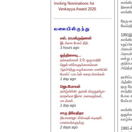
காங்கி
Inviting Nominations for
நினைக்
Venkayya Award 2026
காங்கிர
நேரு-க
வேறெந்
வலையிலிருந்து
1991இல
எஸ். ராமகிருஷ்ணன்
காங்கி
இடக்கை பேசும் நீதி.
உறுப்ப
3 hours ago
அமைச்ச
அமைச்ச
ஒத்திசைவு...
என்று 
நல்லதங்காள் 2.0: ஒருமாதிரி
குடும்
ஜென்-ஸீக்களுக்காகவென
அடுத்த
ஆரம்பித்து வழக்கமான பாணியில்
போஸ்ட்-மாடர்ன் கதை சொல்லல்
நரசிம்
1 day ago
ஆந்திர
ஒரு நே
ஜெயமோகன்
காந்தி
தமிழ்விக்கி- தூரன் விருதுவிழா-
போல க
நாதஸ்வர இசை .கலைஞர்கள்,
மேம்ப
பாடல்கள்.
1 day ago
காங்கி
சாரு நிவேதிதா
ஒதுக்க
தியாகராஜா: ஸ்பெஷல் எடிஷன்:
வாழ்க்
மாணவர்களுக்கு
2 days ago
1991-ல