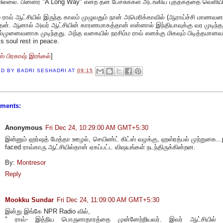
ில்லை. பின்னர் "A Long Way" என்ற தன் பேச்சுக்கள் அடங்கிய புத்தகத்தை வெளியிட
ம ராவ் ஆட்சியில் இருந்த காலம் முழுவதும் நான் அமெரிக்காவில் (ஆராய்ச்சி மாணவ
ேன். ஆனால் அவர் ஆட்சியின் காரணமாகத்தான் என்னால் இந்தியாவுக்கு வர முடிந்த
முனைவனாக முடிந்தது. அந்த வகையில் நரசிம்ம ராவ் எனக்கு மிகவும் பிடித்தமானவர
s soul rest in peace.
் பிரகாஷ் இரங்கல்
]
ED BY
BADRI SESHADRI
AT
09:15
ments:
Anonymous
Fri Dec 24, 10:29:00 AM GMT+5:30
இன்னும் ஹர்ஷத் மேத்தா ஊழல், செயிண்ட் கிட்ஸ் வழக்கு, ஹஸ்ரத்பல் முற்றுகை...
faced ராவ்காரு ஆட்சியில்தான் ஏகப்பட்ட விஷயங்கள் நடந்திருக்கின்றன.
By:
Montresor
Reply
Mookku Sundar
Fri Dec 24, 11:09:00 AM GMT+5:30
இன்று இங்கே NPR Radio வில்,
" ராவ்- இத்நிய பொருளாதாரத்தை முன்னேற்றியவர். இவர் ஆட்சியில் 