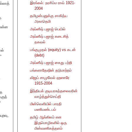
இரங்கல்: நரசிம்ம ராவ் 1921-
ல்லாத்
2004
தமிழன்பனுக்கு சாகித்ய
ு.
அகாதெமி
 என்ன
அவ்னீஷ் பஜாஜ் பெயில்
அவ்னீஷ் பஜாஜ் கடைசித்
தகவல்
பங்குமுதல் (equity) vs கடன்
கல்
-
(debt)
அவ்னீஷ் பஜாஜ் கைது பற்றி
பங்களாதேஷின் தடுமாற்றம்
விஜய் சாமுவேல் ஹஸாரே
க
1915-2004
இந்தியக் குடியரசுத்தலைவரின்
்த
வாழ்த்துச்செய்தி
குத்
்
மின்வெளியில் பாரதி
மணிமண்டபம்
ுறவு,
தமிழ் ஆங்கிலம் என
இருமொழிகளில் ஒரு
மின்வணிகத்தளம்