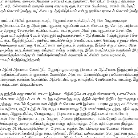
ா காந்தியை தலைமையேற்கச் சொல்லி வற்புறுத்தினர். சோனியா அன்றும் தியாகம்
ர். சரி, பிள்ளைகள் வளரும் வரை ஏதாவது ஒரு பேராசை பிடிக்காத, சாகக் கிடக்கும்
தைக் கொண்டுவந்து ஆட்சியை நடத்திவிடுவோம் என்று நரசிம்ம ராவைக் கொண்டுவந்
ம ராவ் கட்சியின் தலைவராகவும், சிறுபான்மை காங்கிரஸ் அரசின் பிரதமராகவும்
தெடுக்கப்பட்டபோது அவர் நாடாளுமன்ற உறுப்பினர் கூடக் கிடையாது. சொந்த மாநிலம
ம் தெலுகு தேசத்தின் கட்டுப்பாட்டில். கடந்தமுறை அவர் நாடாளுமன்றம் சென்றதே
்டிர மாநிலத்தின் மேடக் தொகுதி வழியாகத்தான் - ஆந்திராவில் நின்றிருந்தால் நிச்ச
ட் கூட இழந்திருப்பார். நரசிம்ம ராவுக்கென்று வெளிப்படையான கோஷ்டி எதுவும் கிட
ொல்வதை யாராவது கேட்பார்களா என்றுகூடத் தெரியாது. இந்தச் சிறுபான்மை அரசு
-மூன்று வருடங்களாவது தங்குமா என்று தெரியாது. இந்த அரும்பெரும் தகுதிகள் இர
ரணத்துக்காகத்தான் காங்கிரஸ்காரர்கள் அவரைக் கட்சியின் தலைவராகவும்,
ாகவும் தேர்ந்தெடுத்தனர்.
் ஆட்சி அமைக்க வேண்டும். அதுவும் ஓரளவுக்கு நிலையான ஆட்சியாக இருந்தால் நல
 எதிர்க்கட்சிகளைக் குலைக்க வேண்டும். அவர்கள் கொண்டுவரும் நம்பிக்கையில்லாத
னங்களைத் தகர்க்க வேண்டும். ஆந்திராவில் ஒரு காலத்தில் கோலோச்சிய ராவுக்கு இத
ம் கஷ்டமான விஷயமில்லை.
ுபுறத்தில் கஜானாவில் பைசா இல்லை. கிடுகிடுவென ஏறும் விலைவாசி, பணவீக்கம்.
சக்கமான அந்நியக் கடன். கடந்த பதினைந்து வருடத்தில் அரசின் நிதிப் பற்றாக்குறை எ
ிருந்தது. கையில் தேவையான அந்நியச் செலாவணி இல்லை. யாராவது ஒரு கட்சிக்கா
்வாதியை, குடும்பத்தின் அடிவருடி யாரையாவது நிதியமைச்சராக்குவதற்கு பதில் ஒரு
ான, அனுபவமிக்க, பொருளாதார நிபுணரை வற்புறுத்தி நிதியமைச்சராக்கினார்.
ன் சிங் - இன்றைய பாரதப் பிரதமர். அவரை நிதியமைச்சராக்கியதோடு மட்டுமல்லாம
ய்வதற்கு பலத்த எதிர்ப்பிருக்கும் என்று எதிர்பார்த்து, அந்த எதிர்ப்புகளை நீர்த்துப்
செய்து அரசியல்வாதியில்லாத, அதனால் தடித்த தோலில்லாத மன்மோகன் சிங்கை
ும் வாய்ச்சொற்களிலிருந்து காப்பாற்றினார். இந்தியா வலிமையான பொருளாதார நாடாக