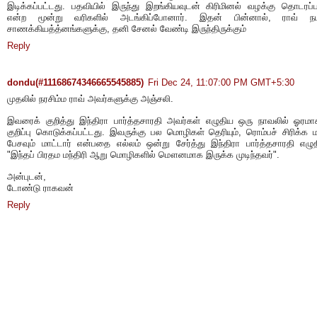
இடிக்கப்பட்டது. பதவியில் இருந்து இறங்கியவுடன் கிரிமினல் வழக்கு தொடரப்ப
என்ற மூன்று வரிகளில் அடங்கிப்போனார். இதன் பின்னால், ராவ் நட
சாணக்கியத்த்னங்களுக்கு, தனி சேனல் வேண்டி இருந்திருக்கும்
Reply
dondu(#11168674346665545885)
Fri Dec 24, 11:07:00 PM GMT+5:30
முதலில் நரசிம்ம ராவ் அவர்களுக்கு அஞ்சலி.
இவரைக் குறித்து இந்திரா பார்த்தசாரதி அவர்கள் எழுதிய ஒரு நாவலில் ஓரம
குறிப்பு கொடுக்கப்பட்டது. இவருக்கு பல மொழிகள் தெரியும், ரொம்பச் சிரிக்க மா
பேசவும் மாட்டார் என்பதை எல்லம் ஒன்று சேர்த்து இந்திரா பார்த்தசாரதி எழுத
"இந்தப் பிரதம மந்திரி ஆறு மொழிகளில் மௌனமாக இருக்க முடிந்தவர்".
அன்புடன்,
டோண்டு ராகவன்
Reply