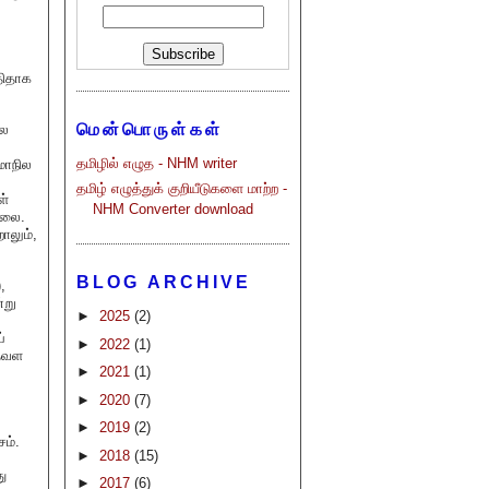
ுதிதாக
மென்பொருள்கள்
லை
தமிழில் எழுத - NHM writer
மாநில
தமிழ் எழுத்துக் குறியீடுகளை மாற்ற -
ள்
NHM Converter download
்லை.
ாலும்,
BLOG ARCHIVE
,
்று
►
2025
(2)
்
►
2022
(1)
ிதவள
►
2021
(1)
►
2020
(7)
►
2019
(2)
ம்.
►
2018
(15)
து
►
2017
(6)