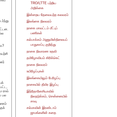
கைப்
TRO/LTTE பற்றிய
அறிக்கை
இன்றைய தேவையற்ற கலவரம்
ர்ந்து
இலங்கை நிலவரம்
நாகை மாவட்டம் மீட்புப்
பட்டன.
பணிகள்
ல்ல
கல்பாக்கம் அணுமின்நிலையப்
பாதுகாப்பு குறித்து
வே?
நாகை நிவாரண உதவி
யற்சி
தமிழோவியம் கிரிக்கெட்
ஊர்
நாகை நிலவரம்
உயிரிழப்புகள்
இலங்கையிலும் பேரிழப்பு
ைக்
நாகையில் தீவிர இழப்பு
பட்ட,
ம ராவ்
இந்தோனேசியாவில்
் பல
நிலநடுக்கம், சென்னையில்
சாவு
்ஸாம்
்தக்
சல்மாவின் இரண்டாம்
ஜாமங்களின் கதை