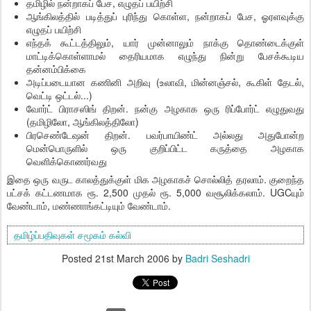
தமிழில் நன்றாகப் பேச, எழுதப் பயிற்சி
ஆங்கிலத்தில் படித்துப் புரிந்து கொள்ள, நன்றாகப் பேச, ஓரளவுக்கு
எழுதப் பயிற்சி
எந்தக் கூட்டத்திலும், யார் முன்னாலும் நாக்கு தொண்டைக்குள்
மாட்டிக்கொள்ளாமல் தைரியமாக எழுந்து நின்று பேசக்கூடிய
தன்னம்பிக்கை
அடிப்படையான கணினி அறிவு (உலாவி, மின்னஞ்சல், கூகிள் தேடல்,
வெட்டி ஒட்டல்...)
வோர்ட் பிராசஸிங் திறன். நன்கு அழகாக ஒரு ரிப்போர்ட் எழுதுவது
(தமிழிலோ, ஆங்கிலத்திலோ)
பிரசெண்டேஷன் திறன். பவர்பாயிண்ட் அல்லது அதுபோன்ற
மென்பொருளில் ஒரு குறிப்பிட்ட கருத்தை அழகாக
வெளிக்கொணர்வது
இதை ஒரு வருட காலத்துக்குள் மிக அழகாகச் சொல்லித் தரலாம். குறைந்த
பட்சக் கட்டணமாக ரூ. 2,500 முதல் ரூ. 5,000 வசூலிக்கலாம். UGCயும்
வேண்டாம், மண்ணாங்கட்டியும் வேண்டாம்.
தமிழ்ப்பதிவுகள்
சமூகம்
கல்வி
Posted
21st March 2006
by
Badri Seshadri