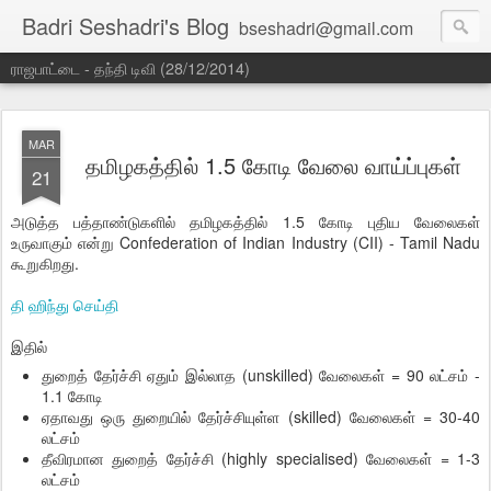
Badri Seshadri's Blog
bseshadri@gmail.com
ராஜபாட்டை - தந்தி டிவி (28/12/2014)
MAR
தமிழகத்தில் 1.5 கோடி வேலை வாய்ப்புகள்
21
அடுத்த பத்தாண்டுகளில் தமிழகத்தில் 1.5 கோடி புதிய வேலைகள்
உருவாகும் என்று Confederation of Indian Industry (CII) - Tamil Nadu
கூறுகிறது.
தி ஹிந்து செய்தி
இதில்
துறைத் தேர்ச்சி ஏதும் இல்லாத (unskilled) வேலைகள் = 90 லட்சம் -
1.1 கோடி
ஏதாவது ஒரு துறையில் தேர்ச்சியுள்ள (skilled) வேலைகள் = 30-40
லட்சம்
தீவிரமான துறைத் தேர்ச்சி (highly specialised) வேலைகள் = 1-3
லட்சம்