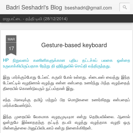
Badri Seshadri's Blog
bseshadri@gmail.com
ராஜபாட்டை - தந்தி டிவி (28/12/2014)
MAR
Gesture-based keyboard
17
HP நிறுவனம் கணினிகளுக்கான புதிய தட்டச்சுப் பலகை ஒன்றை
உருவாக்கியிருப்பதாக நேற்று தி ஹிந்துவில் செய்தி வந்திருந்தது.
இது பார்க்கும்போது டேப்ளட் கருவி போல் உள்ளது. ஸ்டைலஸ் வைத்து இந்த
டேப்ளட்டில் எழுதினால் எழுத்து என்ன என்பதை உணர்ந்து அந்த எழுத்தைத்
திரையில் கொண்டுவரும் நுட்பம்தான் இது.
எந்த அளவுக்கு தமிழ் மற்றும் பிற மொழிகளை உணர்கிறது என்பதைப்
பார்க்கவேண்டும்.
இந்த முறையில் வேகமாக எழுதமுடியுமா என்று தெரியவில்லை. ஆனால்
ஒன்றுமே இல்லாததற்கு தட்டித் தடவி எழுத்து எழுத்தாக எழுதி ஒரு
மின்னஞ்சலை அனுப்பிவிடலாம் என்று நினைக்கிறேன்.