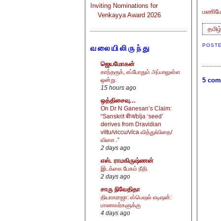
Inviting Nominations for
மணிமேக
Venkayya Award 2026
தமிழ
POST
வலையிலிருந்து
ஜெயமோகன்
காந்தரூக், எப்போதும் அப்பாலுள்ள
ஒன்று.
5 com
15 hours ago
ஒத்திசைவு...
On Dr N Ganesan’s Claim:
“Sanskrit बीज/bīja ‘seed’
derives from Dravidian
vittu/viccu/vīca வித்து/விதை/
விசை..”
2 days ago
எஸ். ராமகிருஷ்ணன்
இடக்கை பேசும் நீதி.
2 days ago
சாரு நிவேதிதா
தியாகராஜா: ஸ்பெஷல் எடிஷன்:
மாணவர்களுக்கு
4 days ago