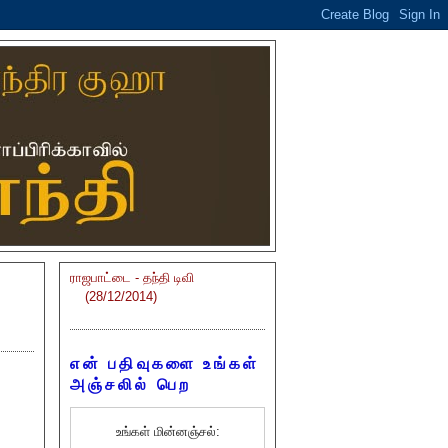
ராஜபாட்டை - தந்தி டிவி
(28/12/2014)
என் பதிவுகளை உங்கள்
அஞ்சலில் பெற
உங்கள் மின்னஞ்சல்: