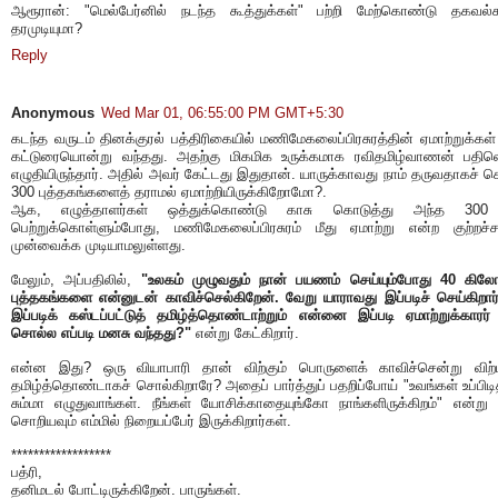
ஆரூரான்: "மெல்பேர்னில் நடந்த கூத்துக்கள்" பற்றி மேற்கொண்டு தகவல்
தரமுடியுமா?
Reply
Anonymous
Wed Mar 01, 06:55:00 PM GMT+5:30
கடந்த வருடம் தினக்குரல் பத்திரிகையில் மணிமேகலைப்பிரசுரத்தின் ஏமாற்றுக்கள்
கட்டுரையொன்று வந்தது. அதற்கு மிகமிக உருக்கமாக ரவிதமிழ்வாணன் பதில
எழுதியிருந்தார். அதில் அவர் கேட்டது இதுதான். யாருக்காவது நாம் தருவதாகச் 
300 புத்தகங்களைத் தராமல் ஏமாற்றியிருக்கிறோமோ?.
ஆக, எழுத்தாளர்கள் ஒத்துக்கொண்டு காசு கொடுத்து அந்த 300 
பெற்றுக்கொள்ளும்போது, மணிமேகலைப்பிரசுரம் மீது ஏமாற்று என்ற குற்றச்
முன்வைக்க முடியாமலுள்ளது.
மேலும், அப்பதிலில்,
"உலகம் முழுவதும் நான் பயணம் செய்யும்போது 40 கிலோ
புத்தகங்களை என்னுடன் காவிச்செல்கிறேன். வேறு யாராவது இப்படிச் செய்கிறா
இப்படிக் கஸ்டப்பட்டுத் தமிழ்த்தொண்டாற்றும் என்னை இப்படி ஏமாற்றுக்காரர்
சொல்ல எப்படி மனசு வந்தது?"
என்று கேட்கிறார்.
என்ன இது? ஒரு வியாபாரி தான் விற்கும் பொருளைக் காவிச்சென்று விற்
தமிழ்த்தொண்டாகச் சொல்கிறாரே? அதைப் பார்த்துப் பதறிப்போய் "உவங்கள் உப்பிடி
சும்மா எழுதுவாங்கள். நீங்கள் யோசிக்காதையுங்கோ நாங்களிருக்கிறம்" என்று 
சொறியவும் எம்மில் நிறையப்பேர் இருக்கிறார்கள்.
******************
பத்ரி,
தனிமடல் போட்டிருக்கிறேன். பாருங்கள்.