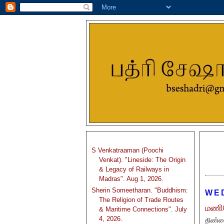
S Venkatraaman (Poochi
Venkat). "Lineside: The Origin
& Legacy of Railways in
Madras". Aug 1, 2026.
Sherin Someetharan. "Buddhism:
WE
The Religion of Trade Routes
மணிம
& Maritime Connections". July
4, 2026.
திண்ண