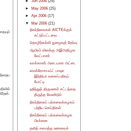
►
Jun 2006
(29)
►
May 2006
(25)
►
Apr 2006
(17)
▼
Mar 2006
(21)
நிகர்நிலைகள் AICTEக்குக்
தையும்
கட்டுப்பட்டவை
தொழிற்கல்வி நுழைவுத் தேர்வு
ஆயிரம் விளக்கு அஇஅதிமுக
வேட்பாளர்
வாக்காளர் அடையாள அட்டை
மைக்ரோசாஃப்ட் பாஷா
நிறைய
இந்தியா வலைப்பதிவுப்
போட்டி
பதிவில்
ஹிந்துத் திருமணச் சட்டத்தை
ிறேன்.
திருத்த வேண்டும்
நிகர்நிலைப் பல்கலைக்கழகம்
பற்றிய செய்திகள்
நிகர்நிலைப் பல்கலைக்கழக
பிரச்னை
தலித் சமைத்த உணவைச்