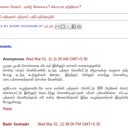
லை பிரசுரம் - தமிழ் சேவையா? வியாபார தந்திரமா?
்ப்பதிவுகள்
புத்தகம்
பதிப்புத்தொழில்
ED BY
BADRI SESHADRI
AT
10:30
ments:
Anonymous
Wed Mar 01, 11:11:00 AM GMT+5:30
முருக பூபதி சொல்வதை விடவும் இன்னும் ஏராளம் கதைகளுண்டு.
சென்ற மாதம் மெல்பேணில் நடந்த புத்தக வெளியீட்டு விழாவுக்கு வருகை தந்த
போது நடந்த கூத்துக்கள் நிறைய. இதற்குப் பின்னும் ஏமாந்து கொண்டிரு
மடையர்களைத்தான் சொல்ல வேண்டும்.
குறிப்பாக எழுத்தாளரிடமே காசு வாங்கி புத்தகம் அச்சிட்டு 300 பிரதிகள் கொடு
விளையாட்டு இன்னும் தொடர்ந்து கொண்டிருப்பதன் மர்மம் புரியவில்லை. எப்பட
புத்தகம் வெளிவந்தாற் சரி என்ற நிலையில்தான் இந்த எழுத்தாளர்கள் இருக்கிற
போலுள்ளது.
Reply
Badri Seshadri
Wed Mar 01, 12:38:00 PM GMT+5:30