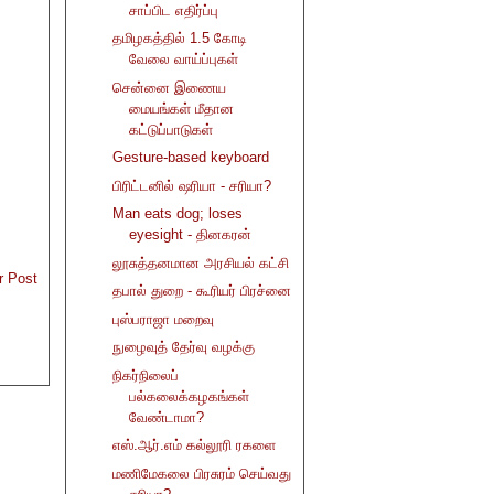
சாப்பிட எதிர்ப்பு
தமிழகத்தில் 1.5 கோடி
வேலை வாய்ப்புகள்
சென்னை இணைய
மையங்கள் மீதான
கட்டுப்பாடுகள்
Gesture-based keyboard
பிரிட்டனில் ஷரியா - சரியா?
Man eats dog; loses
eyesight - தினகரன்
லூசுத்தனமான அரசியல் கட்சி
r Post
தபால் துறை - கூரியர் பிரச்னை
புஸ்பராஜா மறைவு
நுழைவுத் தேர்வு வழக்கு
நிகர்நிலைப்
பல்கலைக்கழகங்கள்
வேண்டாமா?
எஸ்.ஆர்.எம் கல்லூரி ரகளை
மணிமேகலை பிரசுரம் செய்வது