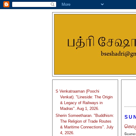
S Venkatraaman (Poochi
Venkat). "Lineside: The Origin
& Legacy of Railways in
Madras". Aug 1, 2026.
Sherin Someetharan. "Buddhism:
SUN
The Religion of Trade Routes
கொழு
& Maritime Connections". July
4, 2026.
வேலை ந