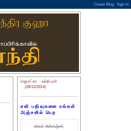
ராஜபாட்டை - தந்தி டிவி
(28/12/2014)
என் பதிவுகளை உங்கள்
அஞ்சலில் பெற
உங்கள் மின்னஞ்சல்: