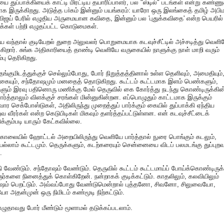
ை துப்பாக்கியைக் காட்டி மிரட்டிய தயாரிப்பாளர், பல "ஸ்டில்" படங்கள் என்று கண்ணு
க இருக்கிறது. அடுத்த பìகம் இன்னும் பயங்கரம்: யாரோ ஒரு இலங்கைத் தமிழ் அபி
 விஜய் பேரில் எழுதிய அருமையான கவிதை, இன்னும் பல 'புதுக்கவிதை' என்ற பெயரில்
க்கள் பற்றி எழுதப்பட்ட கொடுமைகள்.
 வந்தால் குடியேறல் துறை அலுவலர் பொறுமையாக கடவுச்சீட்டில் அச்சடித்து வெளி
ுகிறார். சுங்க அதிகாரியைத் தாண்டி வெளியே வருகையில் நாளுக்கு நாள் மாறி வரும்
பு தெரிகிறது.
 தங்குமிடத்துக்குச் செல்லும்போது, போர் நிறுத்தத்தினால் உள்ள தெளிவும், அமைதியும்
கையும், சந்தோஷமும் மனதைத் தொடுகிறது. கூட்டம் கூட்டமாக இளம் பெண்களும்,
ம் இரவு பதினொரு மணிக்கு மேல் தெருவில் கை கோர்த்து நடந்து கொண்டிருக்கின
பார்த்தாலும் விளக்குச் சரங்கள் மின்னுகின்றன. எப்பொழுதும் காட்டமாக இருக்கும்
ர செக்போஸ்டுகள், அதிலிருந்து முறைத்துப் பார்க்கும் கையில் துப்பாக்கி ஏந்திய
 வீரர்கள் என்ற கெடுபிடிகள் மிகவும் தளர்த்தப்பட்டுள்ளன. என் கடவுச்சீட்டைக்
க்கும்படி யாரும் கேட்கவில்லை.
காலையில் ஹோட்டல் அறையிலிருந்து வெளியே பார்த்தால் நுரை பொங்கும் கடலும்,
்லாம் கூட்டமும். தெருக்களும், கடற்கரையும் சென்னையை விடப் பலமடங்கு துப்புற
.
வேண்டும். சந்தோஷம் வேண்டும். தெருவில் கூட்டம் கூட்டமாய்ப் போய்க்கொண்டிருக்
களை நினைத்துக் கொள்கிறேன். நன்றாகக் குடிக்கட்டும். காதலிலும், கலவியிலும்
ஷம் பெறட்டும். அவ்வப்போது வேண்டுமென்றால் புத்தனோ, சிவனோ, சிலுவையோ,
ோ அதன்முன் ஒரு நிமிடம் கண்மூடி நிற்கட்டும்.
ுதாவது போர் மீண்டும் மூளாமல் தடுக்கப்படலாம்.