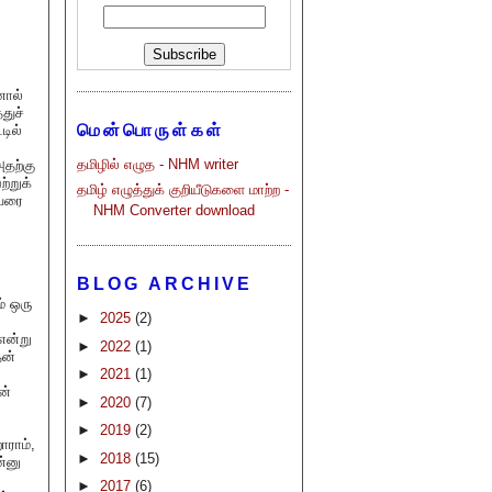
னால்
துச்
மென்பொருள்கள்
டில்
தமிழில் எழுத - NHM writer
அதற்கு
்றுக்
தமிழ் எழுத்துக் குறியீடுகளை மாற்ற -
ியரை
NHM Converter download
BLOG ARCHIVE
் ஒரு
►
2025
(2)
என்று
►
2022
(1)
தன்
►
2021
(1)
ன்
►
2020
(7)
►
2019
(2)
ாராம்,
►
2018
(15)
ன்னு
►
2017
(6)