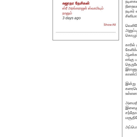
நடிகைய
சுஜாதா தேசிகன்
நிறைவா
ஸ்ரீ அரங்கராஜன் ஸ்வாமியும்
நடிகர்
நானும்
சினிமா
3 days ago
Show All
வெளியே
அனுப்ப
கொழும்
காரில்
கேளிக்
ஆண்களு
எங்கு 
தெருவோ
இராணுவ
காண்பி
இன்று 
கரையெல
உள்ளன
அமைதி 
இளைஞர்
சந்தோ
மசூதிய
அப்பொழ