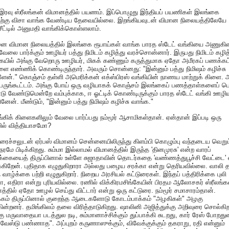
 இரவு ஸ்ரீலங்கன் விமானத்தில் பயணம். இப்பொழுது இந்தியப் பயணிகள் இலங்கை
ற்கு விசா வாங்க வேண்டிய தேவையில்லை. இறங்கியவுடன் விமான நிலையத்திலேயே
சீட்டில் அனுமதி வாங்கிக்கொள்ளலாம்.
ை விமான நிலையத்தில் இலங்கை ரூபாய்கள் வாங்க பாரத ஸ்டேட் வங்கியை அணுகி
வேலை பார்க்கும் ஊழியர் பத்து நிமிடம் கழித்து வரச்சொன்னார். இருபது நிமிடம் கழித்
யில் அங்கு வேறொரு ஊழியர், மிகக் கண்ணும் கருத்துமாக ஏதோ அமீரகப் பணக்கட்
ை எண்ணிக் கொண்டிருந்தார். அவரும் சொன்னது: "இன்னும் பத்து நிமிஷம் கழிச்சு
ேன்." கொஞ்சம் தள்ளி அமெரிக்கன் எக்ஸ்பிரஸ் வங்கியின் நாணய மாற்றுக் கிளை. 
ெருங்கூட்டம். அங்கு போய் ஒரு வழியாகக் கொஞ்சம் இலங்கைப் பணத்தாள்களைப் பெற
 வேண்டுமென்றே வம்புக்காக, ஈ ஓட்டிக் கொண்டிருக்கும் பாரத ஸ்டேட் வங்கி ஊழ
ேன். மீண்டும், "இன்னும் பத்து நிமிஷம் கழிச்சு வாங்க."
்கிக் கிளைகளிலும் வேலை பார்ப்பது நம்மூர் ஆசாமிகள்தான். ஏன்தான் இப்படி ஒரு
ில் வித்தியாசமோ?
ைச்சலுடன் ஏர்பஸ் விமானம் சென்னையிலிருந்து கிளம்பி கொழும்பு வந்தடைய வெறும
ரமே பிடிக்கிறது. சும்மா இல்லாமல் விமானத்தில் இருந்த 'தினமுரசு' என்ற வாரப்
ிக்கையைத் திருப்பினால் உள்ளே சுஜாதாவின் தொடர்கதை 'வண்ணத்துபூச்சி வேட்டை' 
கிறேன். புதிதாக எழுதுகிறாரா அல்லது பழைய சரக்கா என்று தெரியவில்லை. வாலி 
வாழ்க்கை பற்றி எழுதுகிறார். நிறைய அரசியல் கட்டுரைகள். இந்தப் பத்திரிக்கை புலி
 எதிரா என்று புரியவில்லை. ரணில் விக்கிரமசிங்கேயின் பிரதம ஆலோசகர் ஸ்ரீலங்க
த்தில் ஏதோ ஊழல் செய்து விட்டார் என்று ஒரு கட்டுரை. நம்மூர் சமாசாரம்தான்.
க்கம் திருப்பினால் குறைந்த ஆடைகளோடு கோடம்பாக்கம் "அழகிகள்" அழகு
கின்றனர். தமிங்கிலம் தலை விரித்தாடுகிறது. ஷாலினி அஜித்துக்கு அறிவுரை சொல்கிற
கு மருவாதையா படத்துல நடி, சும்மானாச்சிக்கும் துப்பாக்கி சுடறது, கார் ரேஸ் போறது
வேஸ்டு பண்ணாத". அப்புறம் கருணாஸுக்கும், விவேக்குக்கும் தகராறு, ரதி என்னும்