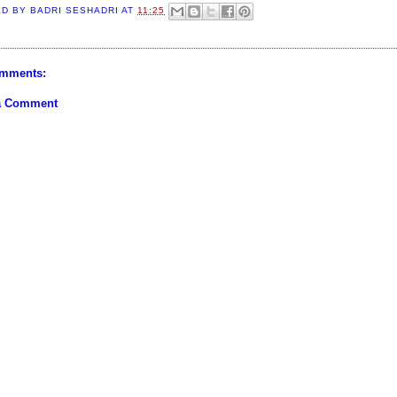
ED BY
BADRI SESHADRI
AT
11:25
mments:
a Comment