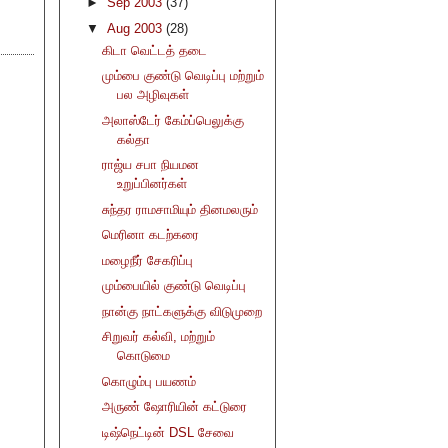
►
Sep 2003
(37)
▼
Aug 2003
(28)
கிடா வெட்டத் தடை
மும்பை குண்டு வெடிப்பு மற்றும்
பல அழிவுகள்
அலாஸ்டேர் கேம்ப்பெலுக்கு
கல்தா
ராஜ்ய சபா நியமன
உறுப்பினர்கள்
சுந்தர ராமசாமியும் தினமலரும்
மெரினா கடற்கரை
மழைநீர் சேகரிப்பு
மும்பையில் குண்டு வெடிப்பு
நான்கு நாட்களுக்கு விடுமுறை
சிறுவர் கல்வி, மற்றும்
கொடுமை
கொழும்பு பயணம்
அருண் ஷோரியின் கட்டுரை
டிஷ்நெட்டின் DSL சேவை