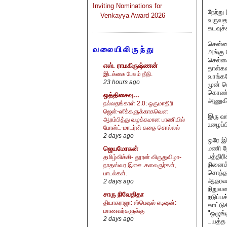
Inviting Nominations for
நேற்று
Venkayya Award 2026
வருவத
கடவுச்
சென்ன
வலையிலிருந்து
அங்கு 
செல்கை
எஸ். ராமகிருஷ்ணன்
தாள்கள
இடக்கை பேசும் நீதி.
வாங்கள
23 hours ago
முன் ப
கொண்டு
ஒத்திசைவு...
அணுகின
நல்லதங்காள் 2.0: ஒருமாதிரி
ஜென்-ஸீக்களுக்காகவென
இரு வங
ஆரம்பித்து வழக்கமான பாணியில்
உழைப்ப
போஸ்ட்-மாடர்ன் கதை சொல்லல்
2 days ago
ஒரே இர
மணி நே
ஜெயமோகன்
பத்திர
தமிழ்விக்கி- தூரன் விருதுவிழா-
நினைக்
நாதஸ்வர இசை .கலைஞர்கள்,
சொந்த 
பாடல்கள்.
ஆதரவா,
2 days ago
நிறுவன
சாரு நிவேதிதா
நடுப்ப
தியாகராஜா: ஸ்பெஷல் எடிஷன்:
காட்டு
மாணவர்களுக்கு
"ஒழுங்
2 days ago
டயத்த 