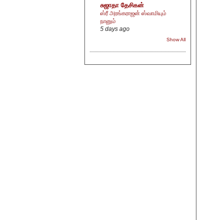
சுஜாதா தேசிகன்
ஸ்ரீ அரங்கராஜன் ஸ்வாமியும்
நானும்
5 days ago
Show All