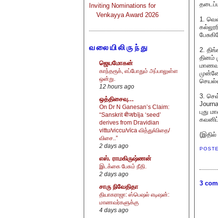
தடைப்ப
Inviting Nominations for
Venkayya Award 2026
1. வெள
கல்லூர
பேசுகி
வலையிலிருந்து
2. திங
தினம்
ஜெயமோகன்
மாணவர்
காந்தரூக், எப்போதும் அப்பாலுள்ள
முன்ன
ஒன்று.
செயல்வழ
12 hours ago
3. செவ
ஒத்திசைவு...
Journa
On Dr N Ganesan’s Claim:
புது ம
“Sanskrit बीज/bīja ‘seed’
கவனிப்
derives from Dravidian
vittu/viccu/vīca வித்து/விதை/
(இதில்
விசை..”
2 days ago
POST
எஸ். ராமகிருஷ்ணன்
இடக்கை பேசும் நீதி.
2 days ago
3 com
சாரு நிவேதிதா
தியாகராஜா: ஸ்பெஷல் எடிஷன்:
மாணவர்களுக்கு
4 days ago