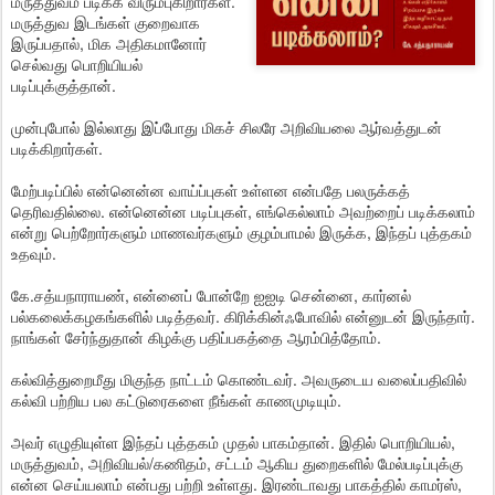
மருத்துவம் படிக்க விரும்புகிறார்கள்.
மருத்துவ இடங்கள் குறைவாக
இருப்பதால், மிக அதிகமானோர்
செல்வது பொறியியல்
படிப்புக்குத்தான்.
முன்புபோல் இல்லாது இப்போது மிகச் சிலரே அறிவியலை ஆர்வத்துடன்
படிக்கிறார்கள்.
மேற்படிப்பில் என்னென்ன வாய்ப்புகள் உள்ளன என்பதே பலருக்கத்
தெரிவதில்லை. என்னென்ன படிப்புகள், எங்கெல்லாம் அவற்றைப் படிக்கலாம்
என்று பெற்றோர்களும் மாணவர்களும் குழம்பாமல் இருக்க, இந்தப் புத்தகம்
உதவும்.
கே.சத்யநாராயண், என்னைப் போன்றே ஐஐடி சென்னை, கார்னல்
பல்கலைக்கழகங்களில் படித்தவர். கிரிக்கின்ஃபோவில் என்னுடன் இருந்தார்.
நாங்கள் சேர்ந்துதான் கிழக்கு பதிப்பகத்தை ஆரம்பித்தோம்.
கல்வித்துறைமீது மிகுந்த நாட்டம் கொண்டவர். அவருடைய வலைப்பதிவில்
கல்வி பற்றிய பல கட்டுரைகளை நீங்கள் காணமுடியும்.
அவர் எழுதியுள்ள இந்தப் புத்தகம் முதல் பாகம்தான். இதில் பொறியியல்,
மருத்துவம், அறிவியல்/கணிதம், சட்டம் ஆகிய துறைகளில் மேல்படிப்புக்கு
என்ன செய்யலாம் என்பது பற்றி உள்ளது. இரண்டாவது பாகத்தில் காமர்ஸ்,