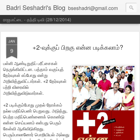
Badri Seshadri's Blog
bseshadri@gmail.com
ராஜபாட்டை - தந்தி டிவி (28/12/2014)
JAN
+2-வுக்குப் பிறகு என்ன படிக்கலாம்?
9
பள்ளி ஆண்டிறுதிப் பரீட்சைகள்
நெருங்கிவிட்டன. பத்தாம் வகுப்புத்
தேர்வுகள் எப்போது என்று
அறிவித்துவிட்டார்கள். +2 தேர்வுகள்
பற்றி விரைவில்
அறிவித்துவிடுவார்கள்.
+2 படிக்கும்போது முதல் நோக்கம்
நல்ல மதிப்பெண் பெறுவது. அடுத்து,
பெற்ற மதிப்பெண்ணைக் கொண்டு
என்ன செய்யலாம் என்பது பெரும்
கேள்வி ஆகிவிடுகிறது.
பெரும்பாலானோர் பொறியியல் அல்லது