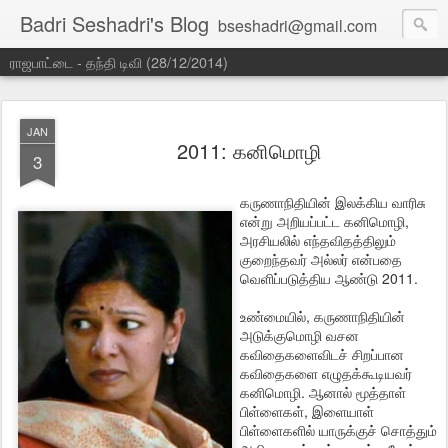
Badri Seshadri's Blog
bseshadri@gmail.com
ராஜபாட்டை - தந்தி டிவி (28/12/2014)
JAN
2011: கனிமொழி
3
கருணாநிதியின் இலக்கிய வாரிசு
என்று அறியப்பட்ட கனிமொழி,
அரசியலில் எந்தவிதத்திலும்
குறைந்தவர் அல்லர் என்பதை
வெளிப்படுத்திய ஆண்டு 2011.
உண்மையில், கருணாநிதியின்
அடுக்குமொழி வசன
கவிதைகளைவிடச் சிறப்பான
கவிதைகளை எழுதக்கூடியவர்
கனிமொழி. ஆனால் மூத்தாள்
பிள்ளைகள், இளையாள்
பிள்ளைகளில் யாருக்குச் சொத்தும்