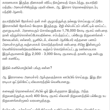
காரணமாக இருந்த தினகரன் எரிப்பு நிகழ்வைத் தொடர்ந்து, தயாநிதி
மத்திய அமைச்சிலிருந்து பதவி விலக, ஆ. இராசா தொலைத்தொடர்பு
மந்திரி ஆனார்.
தயாநிதியின் நோக்கம் தன் சன் குழுமத்துக்கு நல்லது செய்வது மட்டுமே.
இராசாவின் நோக்கம் வேறாக இருந்தது. 2ஜி ஸ்பெக்ட்ரம் பங்கீட்டில் ஏகப்பட்ட
குளறுபடிகள். அனைவரும் சொல்வதுபோல 1,76,000 கோடி ரூபாய் என்பதை
நான் ஏற்றுக்கொள்ளப்போவதில்லை. சம்பந்தப்பட்ட பல்வேறு நிறுவனங்கள் -
ரிலையன்ஸ், எஸ்ஸார், யூனிடெக், ஸ்வான் ஆகியோர் எத்தனை பணம்
அமைச்சருக்கு லஞ்சமாகக் கொடுத்தார்கள் என்பதை சிபிஐ இன்னமும்
வெளிக்கொண்டுவரவில்லை. லஞ்சம் கொடுக்கப்பட்டது உண்மையாக
இருக்குமானால் இது 2,000 - 3,000 கோடி ரூபாயைத் தாண்டாது என்பது
என் கணிப்பு.
இதில் கனிமொழியின் பங்கு என்ன?
ஆ. இராசாவை அமைச்சர் ஆக்குவதற்காக லாபியிங் செய்தது. இது நீரா
ராடியா ஒட்டுக்கேட்பு விவகாரத்தில் வெளியானது.
கலைஞர் தொலைக்காட்சியில் ஓர் இயக்குநராக இருந்து, அந்த
நிறுவனத்துக்கு சுமார் 400 கோடி ரூபாய் ஸ்வான் நிறுவனத்தில் பல்வேறு உப
நிறுவனங்கள்மூலம் வரவழைத்தது.
மேற்கண்ட குற்றச்சாட்டின்பேரில்தான் கனிமொழியை சிபிஐ விசாரித்தது.