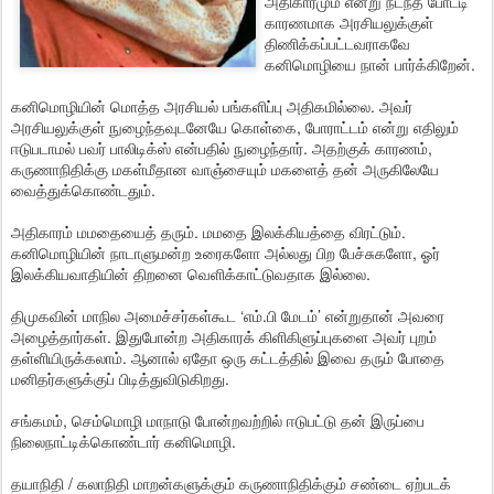
அதிகாரமும் என்று நடந்த போட்டி
காரணமாக அரசியலுக்குள்
திணிக்கப்பட்டவராகவே
கனிமொழியை நான் பார்க்கிறேன்.
கனிமொழியின் மொத்த அரசியல் பங்களிப்பு அதிகமில்லை. அவர்
அரசியலுக்குள் நுழைந்தவுடனேயே கொள்கை, போராட்டம் என்று எதிலும்
ஈடுபடாமல் பவர் பாலிடிக்ஸ் என்பதில் நுழைந்தார். அதற்குக் காரணம்,
கருணாநிதிக்கு மகள்மீதான வாஞ்சையும் மகளைத் தன் அருகிலேயே
வைத்துக்கொண்டதும்.
அதிகாரம் மமதையைத் தரும். மமதை இலக்கியத்தை விரட்டும்.
கனிமொழியின் நாடாளுமன்ற உரைகளோ அல்லது பிற பேச்சுகளோ, ஓர்
இலக்கியவாதியின் திறனை வெளிக்காட்டுவதாக இல்லை.
திமுகவின் மாநில அமைச்சர்கள்கூட ‘எம்.பி மேடம்’ என்றுதான் அவரை
அழைத்தார்கள். இதுபோன்ற அதிகாரக் கிளிகிளுப்புகளை அவர் புறம்
தள்ளியிருக்கலாம். ஆனால் ஏதோ ஒரு கட்டத்தில் இவை தரும் போதை
மனிதர்களுக்குப் பிடித்துவிடுகிறது.
சங்கமம், செம்மொழி மாநாடு போன்றவற்றில் ஈடுபட்டு தன் இருப்பை
நிலைநாட்டிக்கொண்டார் கனிமொழி.
தயாநிதி / கலாநிதி மாறன்களுக்கும் கருணாநிதிக்கும் சண்டை ஏற்படக்