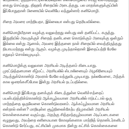
கைது செய்தது. திஹார் சிறையில் அடைத்தது. பல மாதங்களுக்குப்பின்
இப்போதுதான் பிணையில் வெளியே வந்துள்ளார் கனிமொழி.
சிறை அவரை மாற்றியதா, இல்லையா என்பது தெரியவில்லை.
கனிமொழிமீதான வழக்கு வலுவற்றது என்பது என் தனிப்பட்ட கருத்து.
இறுதியில் அவருக்குச் சிறைத் தண்டனை கொடுக்கும் அளவுக்கு ஒன்றும்
இல்லை என்று ஆனால், அவரை இத்தனை நாள் சிறையில் வைத்திருந்தது
நியாயமற்றது என்று ஆகும். வழக்கு முடிந்தால்தான் இதைப்பற்றி மேலே
எதுவும் சொல்லமுடியும்.
கனிமொழிக்கு வலுவான அரசியல் அடித்தளம் கிடையாது.
முரட்டுத்தனமான கீழ்மட்ட அரசியலில் ஸ்டாலினையும் அழகிரியையும்
அடித்துக்கொண்டு அவரால் மேலே வந்துவிடமுடியாது. நல்லவேளை, அந்தக்
கால ஔரங்கசீப்போல இன்று அரசியல் நடப்பதில்லை.
கனிமொழி இப்போது தனக்குக் கிடைத்துள்ள வெளிச்சத்தைப்
பயன்படுத்திக்கொண்டு ஆக்கபூர்வமான அரசியலில் ஈடுபட்டால் ஒரு
மாற்றத்தை ஒருவேளை கொண்டுவரலாம். ஆக்கப்பூர்வமான அரசியல்
என்றால் என்ன? மாறியுள்ள சூழ்நிலைக்கேற்ப திமுகவின் அரசியல்
கொள்கைகளை வகுப்பது, அதற்கு சித்தாந்தபூர்வமான அடிப்படைகளை
எழுதுவது, அவற்றை எளிமையான கோஷங்களாக மாற்றித் தொண்டர்களிடம்
கொண்டு சேர்ப்பது, கட்சியின் முகமாக நின்று கட்சிக் கொள்கைகளை