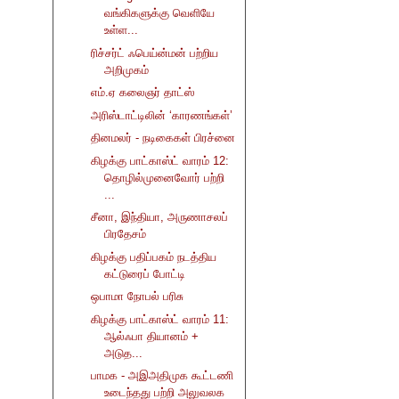
வங்கிகளுக்கு வெளியே
உள்ள...
ரிச்சர்ட் ஃபெய்ன்மன் பற்றிய
அறிமுகம்
எம்.ஏ கலைஞர் தாட்ஸ்
அரிஸ்டாட்டிலின் ‘காரணங்கள்’
தினமலர் - நடிகைகள் பிரச்னை
கிழக்கு பாட்காஸ்ட் வாரம் 12:
தொழில்முனைவோர் பற்றி
...
சீனா, இந்தியா, அருணாசலப்
பிரதேசம்
கிழக்கு பதிப்பகம் நடத்திய
கட்டுரைப் போட்டி
ஒபாமா நோபல் பரிசு
கிழக்கு பாட்காஸ்ட் வாரம் 11:
ஆல்ஃபா தியானம் +
அடுத...
பாமக - அஇஅதிமுக கூட்டணி
உடைந்தது பற்றி அலுவலக