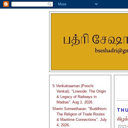
S Venkatraaman (Poochi
Venkat). "Lineside: The Origin
& Legacy of Railways in
Madras". Aug 1, 2026.
Sherin Someetharan. "Buddhism:
THU
The Religion of Trade Routes
கிழக்
& Maritime Connections". July
4, 2026.