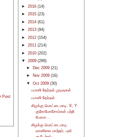
►
2016
(14)
►
2015
(23)
►
2014
(61)
►
2013
(94)
►
2012
(154)
►
2011
(214)
►
2010
(202)
▼
2009
(289)
►
Dec 2009
(21)
►
Nov 2009
(16)
▼
Oct 2009
(30)
பபாஸி தேர்தல் முடிவுகள்
r Post
பபாஸி தேர்தல்
கிழக்கு மொட்டைமாடி: X, Y
குரோமோசோம்கள் பற்றி
பேராச...
கிழக்கு மொட்டைமாடி:
வானிலை மாற்றம், புவி
சூடேற்றம்