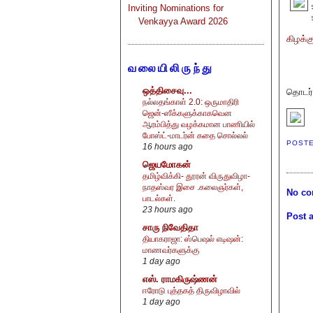
Inviting Nominations for
Venkayya Award 2026
கிழக்க
வலையிலிருந்து
ஒத்திசைவு...
தொடர்ப
நல்லதங்காள் 2.0: ஒருமாதிரி
ஜென்-ஸீக்களுக்காகவென
ஆரம்பித்து வழக்கமான பாணியில்
போஸ்ட்-மாடர்ன் கதை சொல்லல்
POST
16 hours ago
ஜெயமோகன்
தமிழ்விக்கி- தூரன் விருதுவிழா-
நாதஸ்வர இசை .கலைஞர்கள்,
No co
பாடல்கள்.
23 hours ago
Post 
சாரு நிவேதிதா
தியாகராஜா: ஸ்பெஷல் எடிஷன்:
மாணவர்களுக்கு
1 day ago
எஸ். ராமகிருஷ்ணன்
ஈரோடு புத்தகத் திருவிழாவில்
1 day ago