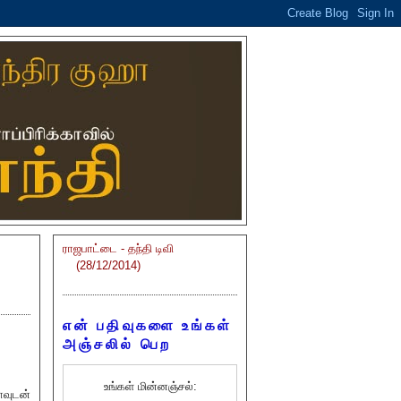
ராஜபாட்டை - தந்தி டிவி
(28/12/2014)
என் பதிவுகளை உங்கள்
அஞ்சலில் பெற
உங்கள் மின்னஞ்சல்:
ாவுடன்