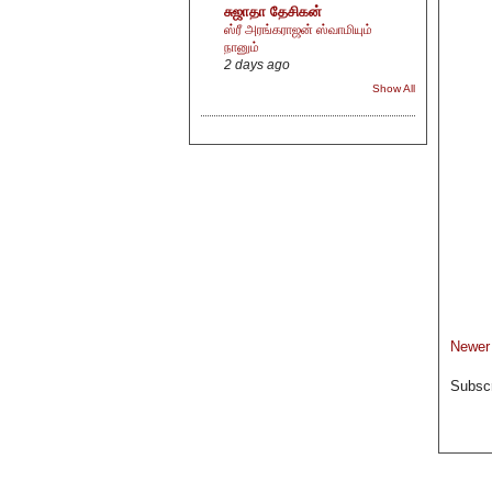
சுஜாதா தேசிகன்
ஸ்ரீ அரங்கராஜன் ஸ்வாமியும்
நானும்
2 days ago
Show All
Newer
Subscr