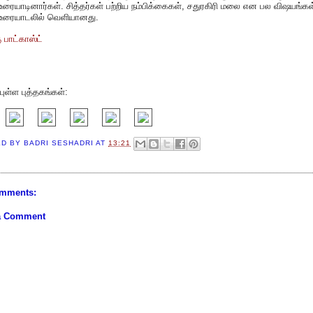
உரையாடினார்கள். சித்தர்கள் பற்றிய நம்பிக்கைகள், சதுரகிரி மலை என பல விஷயங்கள
உரையாடலில் வெளியானது.
ு பாட்காஸ்ட்
ுள்ள புத்தகங்கள்:
ED BY
BADRI SESHADRI
AT
13:21
mments:
a Comment