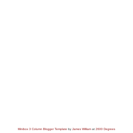
Minibox 3 Column Blogger Template
by
James William
at
2600 Degrees