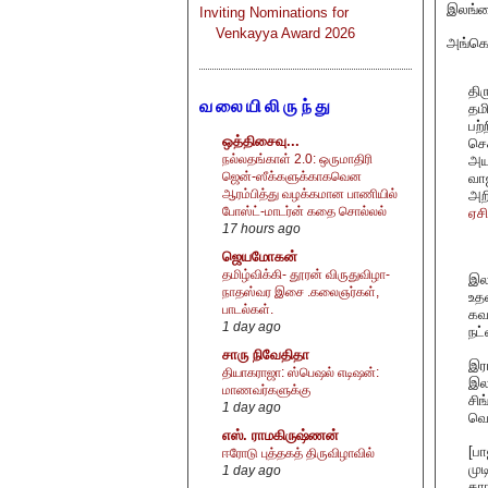
இலங்க
Inviting Nominations for
Venkayya Award 2026
அங்கொன
தி
வலையிலிருந்து
தம
பற
ஒத்திசைவு...
செ
நல்லதங்காள் 2.0: ஒருமாதிரி
அய
ஜென்-ஸீக்களுக்காகவென
வா
ஆரம்பித்து வழக்கமான பாணியில்
அற
போஸ்ட்-மாடர்ன் கதை சொல்லல்
ஏச
17 hours ago
ஜெயமோகன்
தமிழ்விக்கி- தூரன் விருதுவிழா-
இல
நாதஸ்வர இசை .கலைஞர்கள்,
உதவ
பாடல்கள்.
கவ
1 day ago
நட்
சாரு நிவேதிதா
இர
தியாகராஜா: ஸ்பெஷல் எடிஷன்:
இல
மாணவர்களுக்கு
சிங
1 day ago
வெ
எஸ். ராமகிருஷ்ணன்
[ப
ஈரோடு புத்தகத் திருவிழாவில்
முட
1 day ago
கா