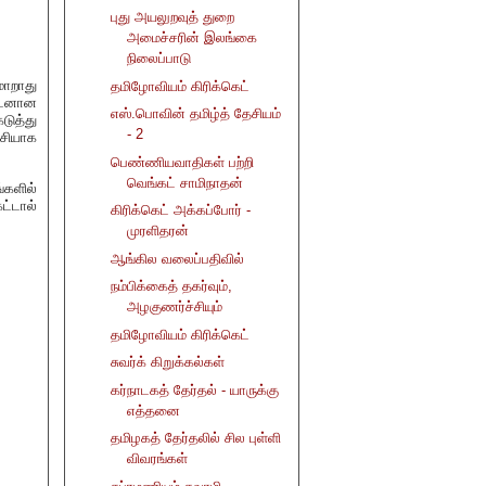
புது அயலுறவுத் துறை
அமைச்சரின் இலங்கை
நிலைப்பாடு
மாறாது
தமிழோவியம் கிரிக்கெட்
ுடனான
எஸ்.பொவின் தமிழ்த் தேசியம்
டுத்து
- 2
சியாக
பெண்ணியவாதிகள் பற்றி
வெங்கட் சாமிநாதன்
்களில்
ட்டால்
கிரிக்கெட் அக்கப்போர் -
முரளிதரன்
ஆங்கில வலைப்பதிவில்
நம்பிக்கைத் தகர்வும்,
அழகுணர்ச்சியும்
தமிழோவியம் கிரிக்கெட்
சுவர்க் கிறுக்கல்கள்
கர்நாடகத் தேர்தல் - யாருக்கு
எத்தனை
தமிழகத் தேர்தலில் சில புள்ளி
விவரங்கள்