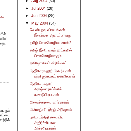
►
Aug 2004
(30)
►
Jul 2004
(28)
►
Jun 2004
(28)
Dec
▼
May 2004
(34)
வெளியுறவு விஷயங்கள் -
சில்
இலங்கை தொடர்பானது
்கின்
தமிழ் செம்மொழியானால்?
றது.
தமிழ் இனி வரும் நாட்களில்
செம்மொழியாகும்
தமிழோவியம் கிரிக்கெட்
ஆதிச்சநல்லூர் அகழ்வுகள்
பற்றி ஐராவதம் மகாதேவன்
ஆதிச்சநல்லூர்
அகழ்வாராய்ச்சிக்
கண்டுபிடிப்புகள்
அமைச்சரவை மாற்றங்கள்
மின்மஞ்சரி இதழ் அறிமுகம்
ொடரும்
ாட்டை
புதிய மந்திரி சபையில்
ற்றிக்
அதிர்ச்சியான
ஆச்சரியங்கள்