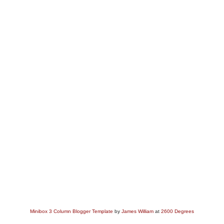
Minibox 3 Column Blogger Template
by
James William
at
2600 Degrees