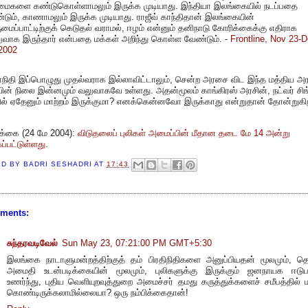
ிமைகளை கண்டுகொள்ளாமலும் இருக்க முடியாது. இந்தியா இலங்கையில் நடப்பதை
்டும், காணாமலும் இருக்க முடியாது. ராஜீவ் காந்திதான் இலங்கையின்
மைப்பாட்டிற்குக் கெடுதல் வராமல், ஈழம் என்னும் தனிநாடு கோரிக்கைக்கு எதிராக
ுவாக இருந்தார் என்பதை மக்கள் அறிந்து கொள்ள வேண்டும். -
Frontline, Nov 23-
 2002
நிதி இப்பொழுது முதல்வராக இல்லாவிட்டாலும், சென்ற அரசை விட இந்த மத்திய அர
ின் நிலை இன்னமும் வலுவாகவே உள்ளது. அதன்மூலம் காங்கிரஸ் அரசின், நட்வர் சிங
ல் ஏதேனும் மாற்றம் இருக்குமா? எனக்கென்னவோ இருக்காது என்றுதான் தோன்றுகி
ர்க்கை (24 மே 2004):
விடுதலைப் புலிகள் அமைப்பின் மீதான தடை மே 14 அன்று
்கப்பட்டுள்ளது.
ED BY
BADRI SESHADRI
AT
17:43
ments:
சுந்தரவடிவேல்
Sun May 23, 07:21:00 PM GMT+5:30
இலங்கை நாடாளுமன்றத்திற்குத் தம் பிரதிநிதிகளை அனுப்பியதன் மூலமும், த
அமைதி உடன்படிக்கையின் மூலமும், புலிகளுக்கு இருக்கும் ஜனநாயக ஈடுப
உணர்ந்து, புதிய வெளியுறவுத்துறை அமைச்சர் தமது கருத்துக்களைச் சமீபத்தில் மா
கொண்டிருக்கலாமில்லையா? ஒரு நம்பிக்கைதான்!