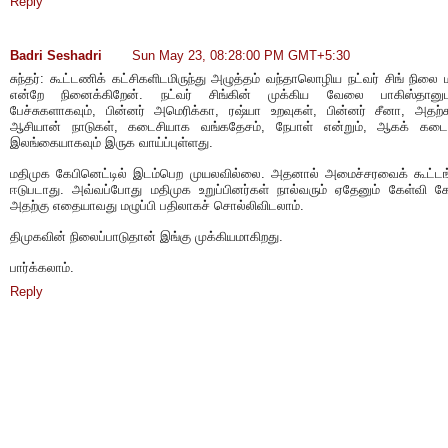
Reply
Badri Seshadri
Sun May 23, 08:28:00 PM GMT+5:30
சுந்தர்: கூட்டணிக் கட்சிகளிடமிருந்து அழுத்தம் வந்தாலொழிய நட்வர் சிங் நிலை 
என்றே நினைக்கிறேன். நட்வர் சிங்கின் முக்கிய வேலை பாகிஸ்தான
பேச்சுகளாகவும், பின்னர் அமெரிக்கா, ரஷ்யா உறவுகள், பின்னர் சீனா, அதற்க
ஆசியான் நாடுகள், கடைசியாக வங்கதேசம், நேபாள் என்றும், ஆகக் கடை
இலங்கையாகவும் இருக வாய்ப்புள்ளது.
மதிமுக கேபினெட்டில் இடம்பெற முயலவில்லை. அதனால் அமைச்சரவைக் கூட்டங
ஈடுபடாது. அவ்வப்போது மதிமுக உறுப்பினர்கள் நால்வரும் ஏதேனும் கேள்வி கே
அதற்கு எதையாவது மழுப்பி பதிலாகச் சொல்லிவிடலாம்.
திமுகவின் நிலைப்பாடுதான் இங்கு முக்கியமாகிறது.
பார்க்கலாம்.
Reply