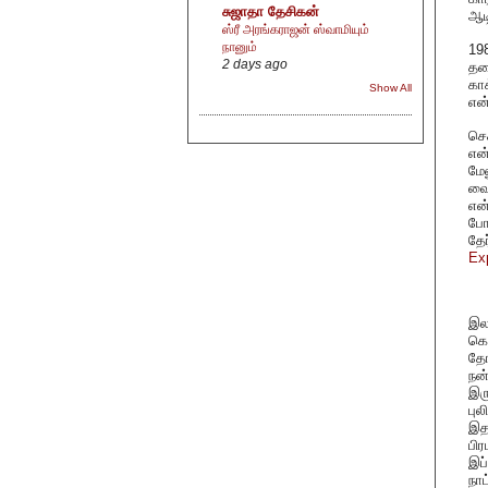
சுஜாதா தேசிகன்
ஆட
ஸ்ரீ அரங்கராஜன் ஸ்வாமியும்
நானும்
19
2 days ago
தல
கா
Show All
என்
செ
என
மே
வை
என
போல
தேர
Ex
இல
கொ
தோன
நன
இரு
பு
இதன
பி
இப்
நா