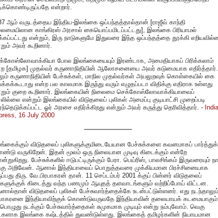
ிக்கொண்டிருப்பதே என்றார்.
87 ஆம் வருடத்தைய இந்திய-இலங்கை ஒப்பந்தத்தால்தான் [ராஜீவ் காந்தி
ைமையிலான காங்கிரஸ் அரசால் கையொப்பமிடப்பட்டது], இலங்கை பிரியாமல்
க்கப்பட்டது என்றும், இரு நாடுகளுமே இதுவரை இந்த ஒப்பந்தத்தை தூக்கி எறியவில்
றும் அவர் கூறினார்.
க்கோஸ்லோவாக்கியா போல இலங்கையையும் இரண்டாக, அமைதியாகப் பிரிக்கலாம்
்ற [தமிழக] முதல்வர் கருணாநிதியின் ஆலோசனையை அவர் கடுமையாக எதிர்த்தார்.
லும் கருணாநிதியின் பேச்சுக்கள், மாநில முதல்வர்கள் அயலுறவுக் கொள்கையில் கை
க்கக்கூடாது என்ற பல காலமாக இருந்து வரும் எழுதப்படா விதிக்கு எதிராக உள்ளது
்றும் குறை கூறினார். இலங்கையின் நிலைமை செக்கோஸ்லோவாக்கியாவைப்
ில்லை என்றும் இலங்கையில் விடுதலைப் புலிகள் அமைப்பு குடியாட்சி முறைப்படி
்ந்தெடுக்கப்பட்ட ஓர் அரசை எதிர்க்கிறது என்றும் அவர் கருத்து தெரிவித்தார். -
Indi
press, 16 July 2000
ங்கைக்கும் விடுதலைப் புலிகளுக்குமிடையேயான பேச்சுக்களை கவனமாகப் பார்த்துக்
ண்டு வருகிறேன். இதன் மூலம் ஒரு நிலையான முடிவு கிடைக்கும் என்றே
்றுகிறது. பேச்சுக்களில் ஈடுபட்டிருக்கும் பேரா. பெய்ரிஸ், பாலசிங்கம் இருவரையும் ந
்கு அறிவேன். ஆனால் இந்தியாவைப் பொறுத்தவரை முக்கியமான பிரச்சினையாக
ப்பது திரு. வே.பிரபாகரன் தான். 11 செப்டம்பர் 2001 க்குப் பின்னர் விடுதலைப்
லிகளுக்குக் கிடைத்து வந்த பணமும் ஆயுதத் தளவாடங்களும் வற்றிப்போய் விட்டன.
ால்தான் விடுதலைப் புலிகள் பேச்சுவார்த்தைக்கே உடன்பட்டுள்ளனர். எது நடந்தாலும
ரபாகரனை இந்தியாவிற்குக் கொண்டுவருவதே இந்தியாவின் தலையாயக் கடமையாகும்
பொழுது நடக்கும் பேச்சுவார்த்தைகள் சுமுகமாக முடியும் என்று நம்புவோம். வெகு
ட்களாக இலங்கை கஷ்டத்தில் துவண்டுள்ளது. இலங்கைத் தமிழர்களின் நியாயமான