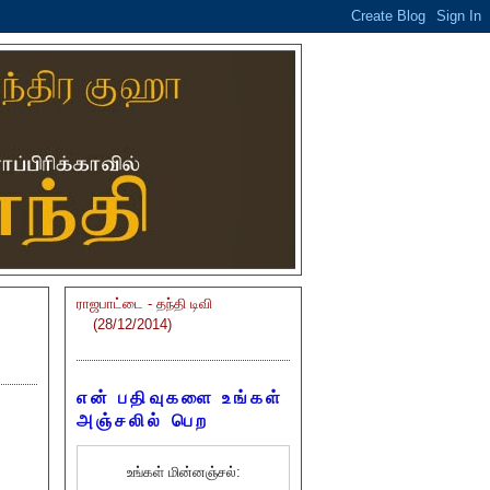
ராஜபாட்டை - தந்தி டிவி
(28/12/2014)
என் பதிவுகளை உங்கள்
அஞ்சலில் பெற
உங்கள் மின்னஞ்சல்: