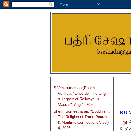
S Venkatraaman (Poochi
Venkat). "Lineside: The Origin
& Legacy of Railways in
Madras". Aug 1, 2026.
Sherin Someetharan. "Buddhism:
SUN
The Religion of Trade Routes
புது
& Maritime Connections". July
4, 2026.
K. நட்