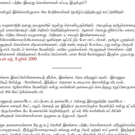
ையைப் பற்றிய இவரது கொள்கைகள் எப்படி இருக்கும்?
்றும் இங்கொன்றுமாக சில மேற்கோள்கள் (தமிழ்ப்படுத்தியது) காட்டுகிறேன்:
ரு கருணாநிதி தனது தவறுகளில் உழன்று கொண்டிருக்கிறார். அவருக்கு தமிழர்களையும
ிழர் வரலாற்றையும் பற்றி அதிகம் தெரிந்திருக்கலாம். ஆனால் அவரது ஐரோப்பிய வரலா
்றிய அறிவு மிகவும் வழுவானது. அறிவுடைய எவரும் இலங்கையையும்
க்கோஸ்லோவாக்கியாவையும் ஒன்றென ஒப்பிட்டுப் பேச மாட்டார்கள். தமிழக முதல்வர்
லுறவுக் கொள்கை விவகாரங்களைப் பற்றி கண்டதையும் பேசக்கூடாது என்று பிரதமர்
ஜ்பாயி அவரிடம் சொல்ல வேண்டும். மாநில முதல்வர்கள் அயலுறவுக் கொள்கை பற்றி
ிக்கைகள் விடுத்தலைப் போன்ற பிரம்மாண்டமான கேடு வேறெதுவும் இருக்க முடியாது.
ியன் ஏஜ், 9 ஜூன் 2000
ங்கை இனப்பிரச்சினையைத் தீர்க்க, இலங்கை அரசு ஏதேனும் உதவி - இராணுவ
ியும் சேர்த்து - கோரினால், இந்தியா அதனை உடனடியாக நிராகரித்து விடாமல்,
னமாக ஆலோசிக்க வேண்டும் என்று காங்கிரஸ் தலைவரும் செயற்குழு உறுப்பினரும
வர் சிங் கேட்டுக்கொண்டார்.
ாணுவத் தலையீடோ, கப்பற்படைத் தலையீடோ அல்லது இராஜதந்திர உதவியோ -
ங்கை எதைக் கேட்டாலும் அதைத் தர இந்தியா தயாராயிருக்க வேண்டும் என்று நட்வர
் நிருபர்களிடையே பேசுகையில் தெரிவித்தார். நட்வர் சிங் காங்கிரஸ் கட்சியின்
ளியுறவுக் கொள்கைக்கான குழுவை நடத்துபவர் ஆவார்.
ாஜக தலைமையிலான தே.ஜ.கூ] அரசின் இலங்கை பற்றிய கொள்கைகள் புரிந்துகொள்
ியாததாகவும், நீர்த்துப்போனதாகவும் உள்ளது என்று அவர் குற்றம் சாட்டினார். இதற்குக்
ரணம் அரசின் செயல்பாடு திமுக, மதிமுக ஆகிய கட்சிகளின் விருப்பங்களுக்கேற்ப