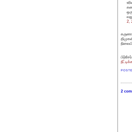
உர
கண
ஒரு
வல
2,
கருணா
திமுகவ
நிலையி
பிற்சே
நீட்டிக
POST
2 com