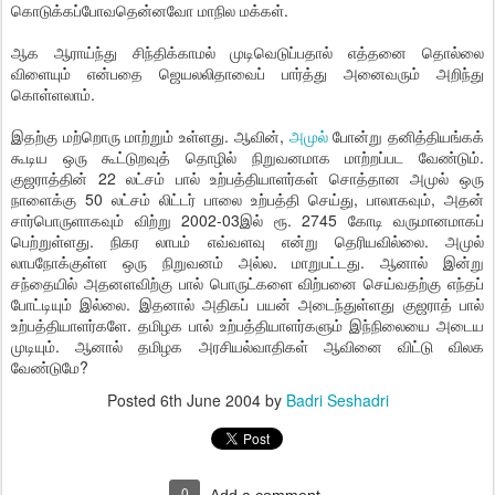
கொடுக்கப்போவதென்னவோ மாநில மக்கள்.
ஆக ஆராய்ந்து சிந்திக்காமல் முடிவெடுப்பதால் எத்தனை தொல்லை
விளையும் என்பதை ஜெயலலிதாவைப் பார்த்து அனைவரும் அறிந்து
கொள்ளலாம்.
இதற்கு மற்றொரு மாற்றும் உள்ளது. ஆவின்,
அமுல்
போன்று தனித்தியங்கக்
கூடிய ஒரு கூட்டுறவுத் தொழில் நிறுவனமாக மாற்றப்பட வேண்டும்.
குஜராத்தின் 22 லட்சம் பால் உற்பத்தியாளர்கள் சொத்தான அமுல் ஒரு
நாளைக்கு 50 லட்சம் லிட்டர் பாலை உற்பத்தி செய்து, பாலாகவும், அதன்
சார்பொருளாகவும் விற்று 2002-03இல் ரூ. 2745 கோடி வருமானமாகப்
பெற்றுள்ளது. நிகர லாபம் எவ்வளவு என்று தெரியவில்லை. அமுல்
லாபநோக்குள்ள ஒரு நிறுவனம் அல்ல. மாறுபட்டது. ஆனால் இன்று
சந்தையில் அதனளவிற்கு பால் பொருட்களை விற்பனை செய்வதற்கு எந்தப்
போட்டியும் இல்லை. இதனால் அதிகப் பயன் அடைந்துள்ளது குஜராத் பால்
உற்பத்தியாளர்களே. தமிழக பால் உற்பத்தியாளர்களும் இந்நிலையை அடைய
முடியும். ஆனால் தமிழக அரசியல்வாதிகள் ஆவினை விட்டு விலக
வேண்டுமே?
Posted
6th June 2004
by
Badri Seshadri
0