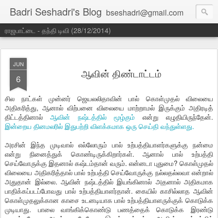
Badri Seshadri's Blog
bseshadri@gmail.com
ராஜபாட்டை - தந்தி டிவி (28/12/2014)
JUN
ஆவின் திண்டாட்டம்
6
சில நாட்கள் முன்னர் ஜெயலலிதாவின் பால் கொள்முதல் விலையை
அதிகரித்து, ஆனால் விற்பனை விலையை மாற்றாமல் இருக்கும் அதிரடித்
திட்டத்தினால்
ஆவின் நஷ்டத்தில் மூழ்கும்
என்று எழுதியிருந்தேன்.
இன்றைய தினமலரில் இதுபற்றி விளக்கமாக ஒரு செய்தி வந்துள்ளது.
அரசின் இந்த முடிவால் எல்லோரும் பால் உற்பத்தியாளர்களுக்கு நன்மை
என்று நினைத்துக் கொண்டிருக்கிறார்கள். ஆனால் பால் உற்பத்தி
செய்வோருக்கு இதனால் கஷ்டம்தான் வரும். என்னடா புதுமை? கொள்முதல்
விலையை அதிகரித்தால் பால் உற்பத்தி செய்வோருக்கு நல்லதல்லவா என்றால்
அதுதான் இல்லை. ஆவின் நஷ்டத்தில் இயங்கினால் அதனால் அதிகமாக
பாதிக்கப்படப்போவது பால் உற்பத்தியாளர்தான். கையில் காசில்லாத ஆவின்
கொள்முதலுக்கான காசை உடனடியாக பால் உற்பத்தியாளருக்குக் கொடுக்க
முடியாது. பாலை வாங்கிக்கொண்டு பணத்தைக் கொடுக்க இரண்டு