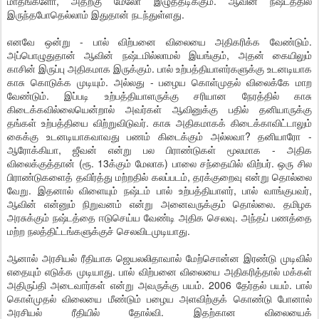
மாதங்களோ, அதற்கு மேலோ இழுத்தடிக்கும். ஆவின் நஷ்டத்தில்
இருந்தபோதெல்லாம் இதுதான் நடந்துள்ளது.
எனவே ஒன்று - பால் விற்பனை விலையை அதிகரிக்க வேண்டும்.
அப்பொழுதுதான் ஆவின் நஷ்டமில்லாமல் இயங்கும், அதன் கையிலும்
காசின் இருப்பு அதிகமாக இருக்கும். பால் உற்பத்தியாளர்களுக்கு உடனடியாக
காசு கொடுக்க முடியும். அல்லது - பழைய கொள்முதல் விலைக்கே மாற
வேண்டும். இப்படி உற்பத்தியாளருக்கு சரியான நேரத்தில் காசு
கிடைக்கவில்லையென்றால் அவர்கள் ஆவினுக்கு பதில் தனியாருக்கு
தங்கள் உற்பத்தியை விற்றுவிடுவர். காசு அதிகமாகக் கிடைக்காவிட்டாலும்
கைக்கு உடனடியாகவாவது பணம் கிடைக்கும் அல்லவா? தனியாரோ -
ஆரோக்கியா, ஜீவன் என்று பல பிராண்டுகள் மூலமாக - அதிக
விலைக்குத்தான் (ரூ. 13க்கும் மேலாக) பாலை சந்தையில் விற்பர். ஒரு சில
பிராண்டுகளைத் தவிர்த்து மற்றதில் கலப்படம், தரக்குறைவு என்று தொல்லை
வேறு. இதனால் விளையும் நஷ்டம் பால் உற்பத்தியாளர், பால் வாங்குபவர்,
ஆவின் என்னும் நிறுவனம் என்று அனைவருக்கும் தொல்லை. தமிழக
அரசுக்கும் நஷ்டத்தை ஈடுசெய்ய வேண்டி அதிக செலவு. அந்தப் பணத்தை
மற்ற நலத்திட்டங்களுக்குச் செலவிடமுடியாது.
ஆனால் அரசியல் ரீதியாக ஜெயலலிதாவால் மேற்சொன்ன இரண்டு முடிவில்
எதையும் எடுக்க முடியாது. பால் விற்பனை விலையை அதிகரித்தால் மக்கள்
அதிருப்தி அடைவார்கள் என்று அவருக்கு பயம். 2006 தேர்தல் பயம். பால்
கொள்முதல் விலையை மீண்டும் பழைய அளவிற்குக் கொண்டு போனால்
அரசியல் ரீதியில் தோல்வி. இதற்கான விலையைக்