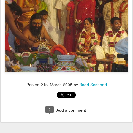
Posted
21st March 2005
by
Badri Seshadri
0
Add a comment