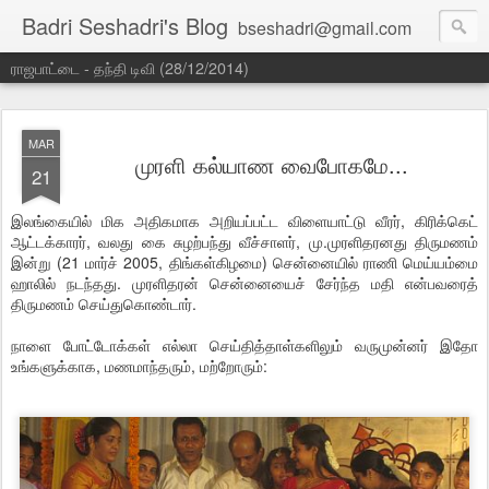
Badri Seshadri's Blog
bseshadri@gmail.com
ராஜபாட்டை - தந்தி டிவி (28/12/2014)
MAR
முரளி கல்யாண வைபோகமே...
21
இலங்கையில் மிக அதிகமாக அறியப்பட்ட விளையாட்டு வீரர், கிரிக்கெட்
ஆட்டக்காரர், வலது கை சுழற்பந்து வீச்சாளர், மு.முரளிதரனது திருமணம்
இன்று (21 மார்ச் 2005, திங்கள்கிழமை) சென்னையில் ராணி மெய்யம்மை
ஹாலில் நடந்தது. முரளிதரன் சென்னையைச் சேர்ந்த மதி என்பவரைத்
திருமணம் செய்துகொண்டார்.
நாளை போட்டோக்கள் எல்லா செய்தித்தாள்களிலும் வருமுன்னர் இதோ
உங்களுக்காக, மணமாந்தரும், மற்றோரும்: