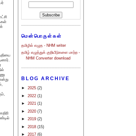
ர்
ட்சி
்கள்
ன்
மென்பொருள்கள்
தமிழில் எழுத - NHM writer
தமிழ் எழுத்துக் குறியீடுகளை மாற்ற -
த்தியை
NHM Converter download
ினார்.
்
ில்
னணு
BLOG ARCHIVE
என்று
்,
►
2025
(2)
ம்,
►
2022
(1)
►
2021
(1)
►
2020
(7)
ாதிரி
ண்டில்
►
2019
(2)
►
2018
(15)
►
2017
(6)