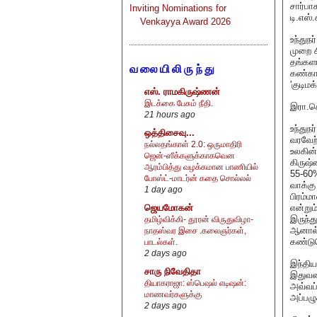
சார்ப
Inviting Nominations for
டி.எஸ்.
Venkayya Award 2026
உந்துந
முறை 
தங்களா
வலையிலிருந்து
கண்காண
'குடிம
எஸ். ராமகிருஷ்ணன்
இடக்கை பேசும் நீதி.
இரா.செ
21 hours ago
உந்துந
ஒத்திசைவு...
வரவேற்
நல்லதங்காள் 2.0: ஒருமாதிரி
உலகின்
ஜென்-ஸீக்களுக்காகவென
கிருஷ்
ஆரம்பித்து வழக்கமான பாணியில்
55-60%
போஸ்ட்-மாடர்ன் கதை சொல்லல்
வாக்கு
1 day ago
பிரம்ம
என்றும
ஜெயமோகன்
இருந்த
தமிழ்விக்கி- தூரன் விருதுவிழா-
ஆனால் 
நாதஸ்வர இசை .கலைஞர்கள்,
கண்டு
பாடல்கள்.
2 days ago
இந்திய
சாரு நிவேதிதா
இதுவரை
தியாகராஜா: ஸ்பெஷல் எடிஷன்:
அவ்வப
மாணவர்களுக்கு
அப்பழு
2 days ago