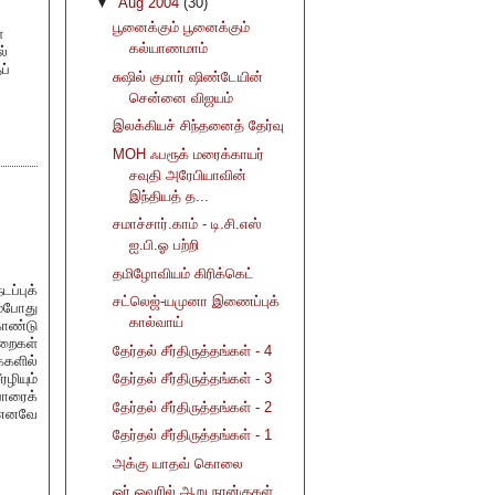
▼
Aug 2004
(30)
பூனைக்கும் பூனைக்கும்
ை
கல்யாணமாம்
ல்
ப்
சுஷில் குமார் ஷிண்டேயின்
சென்னை விஜயம்
இலக்கியச் சிந்தனைத் தேர்வு
MOH ஃபரூக் மரைக்காயர்
சவுதி அரேபியாவின்
இந்தியத் த...
சமாச்சார்.காம் - டி.சி.எஸ்
ஐ.பி.ஓ பற்றி
தமிழோவியம் கிரிக்கெட்
ப்புக்
சட்லெஜ்-யமுனா இணைப்புக்
ம்போது
கால்வாய்
ொண்டு
ுறைகள்
தேர்தல் சீர்திருத்தங்கள் - 4
களில்
ழியும்
தேர்தல் சீர்திருத்தங்கள் - 3
ோரைக்
தேர்தல் சீர்திருத்தங்கள் - 2
 எனவே
தேர்தல் சீர்திருத்தங்கள் - 1
அக்கு யாதவ் கொலை
ஓர் ஓவரில் ஆறு நான்குகள்