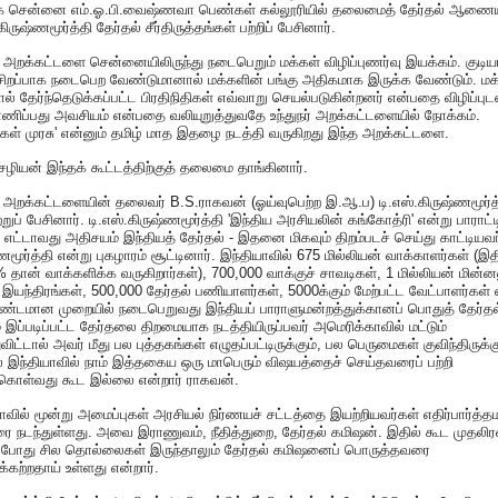
ாக சென்னை எம்.ஓ.பி.வைஷ்ணவா பெண்கள் கல்லூரியில் தலைமைத் தேர்தல் ஆணைய
கிருஷ்ணமூர்த்தி தேர்தல் சீர்திருத்தங்கள் பற்றிப் பேசினார்.
ர் அறக்கட்டளை சென்னையிலிருந்து நடைபெறும் மக்கள் விழிப்புணர்வு இயக்கம். குடியா
சிறப்பாக நடைபெற வேண்டுமானால் மக்களின் பங்கு அதிகமாக இருக்க வேண்டும். மக
ல் தேர்ந்தெடுக்கப்பட்ட பிரதிநிதிகள் எவ்வாறு செயல்படுகின்றனர் என்பதை விழிப்புட
ிப்பது அவசியம் என்பதை வலியுறுத்துவதே உந்துநர் அறக்கட்டளையில் நோக்கம்.
க்கள் முரசு' என்னும் தமிழ் மாத இதழை நடத்தி வருகிறது இந்த அறக்கட்டளை.
ழியன் இந்தக் கூட்டத்திற்குத் தலைமை தாங்கினார்.
ர் அறக்கட்டளையின் தலைவர் B.S.ராகவன் (ஓய்வுபெற்ற இ.ஆ.ப) டி.எஸ்.கிருஷ்ணமூர்
றுப் பேசினார். டி.எஸ்.கிருஷ்ணமூர்த்தி 'இந்திய அரசியலின் கங்கோத்ரி' என்று பாராட்ட
 எட்டாவது அதிசயம் இந்தியத் தேர்தல் - இதனை மிகவும் திறம்படச் செய்து காட்டியவர
ணமூர்த்தி என்று புகழாரம் சூட்டினார். இந்தியாவில் 675 மில்லியன் வாக்காளர்கள் (இத
 தான் வாக்களிக்க வருகிறார்கள்), 700,000 வாக்குச் சாவடிகள், 1 மில்லியன் மின்
 இயந்திரங்கள், 500,000 தேர்தல் பணியாளர்கள், 5000க்கும் மேற்பட்ட வேட்பாளர்கள் 
ாண்டமான முறையில் நடைபெறுவது இந்தியப் பாராளுமன்றத்துக்கானப் பொதுத் தேர்தல
் இப்படிப்பட்ட தேர்தலை திறமையாக நடத்தியிருப்பவர் அமெரிக்காவில் மட்டும்
ுவிட்டால் அவர் மீது பல புத்தகங்கள் எழுதப்பட்டிருக்கும், பல பெருமைகள் குவிந்திருக்கு
இந்தியாவில் நாம் இத்தகைய ஒரு மாபெரும் விஷயத்தைச் செய்தவரைப் பற்றி
கொள்வது கூட இல்லை என்றார் ராகவன்.
ாவில் மூன்று அமைப்புகள் அரசியல் நிர்ணயச் சட்டத்தை இயற்றியவர்கள் எதிர்பார்த்தம
 நடந்துள்ளது. அவை இராணுவம், நீதித்துறை, தேர்தல் கமிஷன். இதில் கூட முதலிர
்போது சில தொல்லைகள் இருந்தாலும் தேர்தல் கமிஷனைப் பொருத்தவரை
க்கற்றதாய் உள்ளது என்றார்.