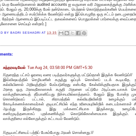
கு பெற வேண்டுமானால் audited accounts ஐ வருமான வரி அலுவலகத்துக்கு அளிக்க
ம். மேலும் ரூ. 20,000க்கு மேல் நன்கொடை பெற்றால் கொடுத்தவர்களின் பெயர்கள
் ஆணையத்திடம் சமர்பிக்க்க வேண்டும் என்று இப்பொழுதே ஒரு சட்டம் நடைமுறையி
ு. தேர்தல் ஆணையம் இப்படிப்பட்ட தகவல்களைப் பொதுமக்கள் பார்வைக்கு வைப்பதை
ஆலோசனை செய்யும் என்றார்.]
ED BY
BADRI SESHADRI
AT
13:35
ments:
சுந்தரவடிவேல்
Tue Aug 24, 03:58:00 PM GMT+5:30
//குறைந்த பட்சம் ஓரளவு வரை படித்தவர்களுக்கு மட்டும்தான் இருக்க வேண்டும்//
இவ்விஷயத்தில் செழியனின் கருத்து ஒப்புக் கொள்ளப் படக் கூடியதே. நட
கல்வியினால் அறிவுத்திறம் மேம்படுகிறது என்பதே கேள்விக்குரியதாக இருக்கு
அதை ஒரு அளவுகோலாகக் கருதி அதனை மட்டுமே அடிப்படையாகக் க
வாக்குரிமையைத் தீர்மானிப்பது நிச்சயமில்லாத்தனம். மேலும் இது போன்ற ம
கொண்டுவரப் பட்டால், கிராமத்தில் கல்வியறிவின்றி உழைக்கும் மக்
கோடிக்கணக்கானவர்கள் குடியாட்சியில் எந்த உரிமையுமின்றிக் கடையர்களாகச் சீர
ஆபத்து இருக்கிறது. இது மக்களாட்சியாக இருக்காது, உழைப்ப
கண்மூடித்தனமாகப் புறக்கணிக்கும் கொடுங்கோன்மையாக இருக்கும்.
வாக்குரிமை எல்லோருக்கும் கட்டாயம் வேண்டும்.
//குடியாட்சியைப் பற்றிப் பேசும்போது அவன் சொன்னது://