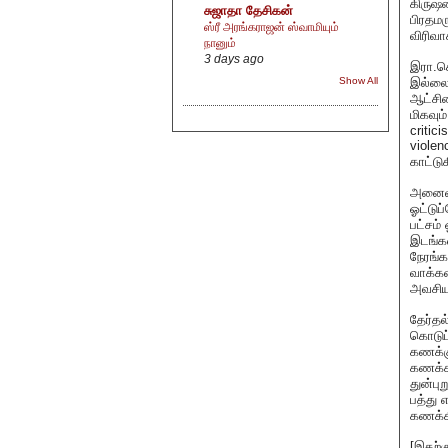
கிருஷ்
சுஜாதா தேசிகன்
பிரதமர
ஸ்ரீ அரங்கராஜன் ஸ்வாமியும்
விரிவா
நானும்
3 days ago
இரா.செ
இல்லை 
Show All
ஆட்சிய
மிகவும
critic
viole
காட்டு
அனைவரு
ஓட்டுப
பட்சம்
இடங்கள
நேரங்க
வாக்கள
அவசியம
தேர்தல
கொடுப்
கணக்கு
கணக்க
துன்பு
பத்து 
கணக்கி
[இதற்க