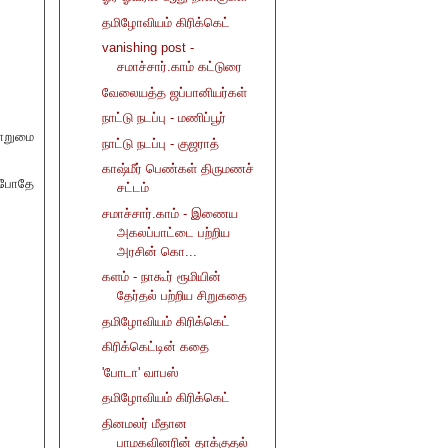
தமிழோவியம் கிரிக்கெட்
vanishing post -
சமாச்சார்.காம் கட்டுரை
வேலையத்த ஜப்பானியர்கள்
நாட்டு நடப்பு - மணிப்பூர்
பொறுமை
நாட்டு நடப்பு - குஜராத்
காஷ்மீர் பெண்கள் திருமணச்
ம்போதே
சட்டம்
சமாச்சார்.காம் - இணைய
அகலப்பாட்டை பற்றிய
அரசின் கொ...
களம் - நாகூர் ரூமியின்
தேர்தல் பற்றிய சிறுகதை
தமிழோவியம் கிரிக்கெட்
கிரிக்கெட்டின் கதை
'போடா' வாபஸ்
தமிழோவியம் கிரிக்கெட்
தினமலர் மீதான
பாமகவினரின் தாக்குதல்