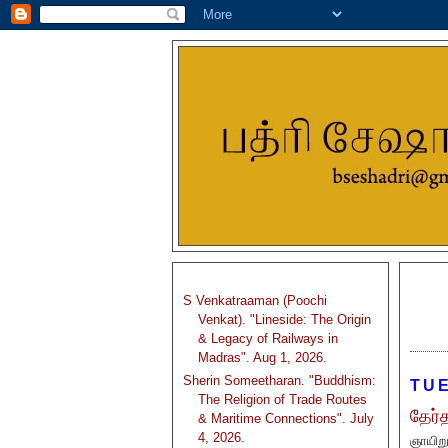
S Venkatraaman (Poochi
Venkat). "Lineside: The Origin
& Legacy of Railways in
Madras". Aug 1, 2026.
Sherin Someetharan. "Buddhism:
TUE
The Religion of Trade Routes
தேர்த
& Maritime Connections". July
4, 2026.
ஞாயிறு