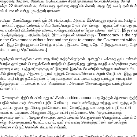
ணமூர்த்தி தேர்தல், அரசியல் ஆகியவற்றில் சீர்திருத்தங்கள் வேண்டுமென்று கோரி
ுக்கு 22 சிபாரிசுகள் அடங்கிய மனு ஒன்றை அனுப்பியுள்ளார். அதுபற்றி அவர் தன் பேச்
கப் பேசுவார் என்று முடித்தார் ராகவன்.
ழியன் பேசும்போது தான் ஓர் அரசியல்வாதி, ஆனால் இப்பொழுது எந்தக் கட்சியிலும்
என்றார். குடியாட்சியைப் பற்றிப் பேசும்போது அவர் சொன்னது: "குடியாட்சி என்பது நட
ை பயமின்றி விமர்சிக்கும் உரிமை, வன்முறையின்றி மாற்றும் உரிமை" என்றார். [இது என
் பிடித்திருந்தது... ஆங்கிலத்தில் இரா.செழியன் சொன்னது - "Democracy is the righ
ise the Government without fear and the right to change the Government witho
nce". இது செழியனுடைய சொந்த சரக்கா, இல்லை வேறு ஏதோ அறிஞருடையதை மேற
கிறாரா என்று தெரியவில்லை.]
க்கும் வாக்குரிமை என்பதை சிலர் எதிர்க்கிறார்கள். ஒன்றும் படிக்காத முட்டாள்கள்
்போடுவதால்தான் பொறுக்கிகள் ராஜ்ஜியம் நிலவுகிறது. இதை மாற்றி வாக்குரிமை குற
 ஓரளவு வரை படித்தவர்களுக்கு மட்டும்தான் இருக்க வேண்டும் என்னும் எண்ணம் சில
ில் நிலவுகிறது. அதனைத் தான் ஏற்றுக் கொள்ளவில்லை என்றார் செழியன். இந்த நா
ளில் வழி பிறழ்ந்தபோதெல்லாம் 'படிக்காதவன்' கூட்டமாக வந்து வாக்குச் சாவடியில்
ித்துத்தான் நாட்டைக் காப்பாற்றியுள்ளான். அதனால் 'அனைவருக்கும் வாக்குரிமை'
் என்றார்.
் செலவுகள் பற்றிப் பேசும்போது கட்சிகள் audited accounts ஐ தேர்தல் ஆணையத்திற்
பதில் உள்ள கஷ்டங்களைப் பற்றிப் பேசினார். பணம் எங்கிருந்து வந்தது என்பதற்கு சர
 காட்ட முடியாது. அப்படி நன்கொடை யார் கொடுத்தது என்பதை ஓர் எதிர்க்கட்சி
ாகக் காட்டினால், அங்குள்ள ஆளும் கட்சி நன்கொடை கொடுத்தவர்களைத்
றுத்தலாம் என்றார். மேலும் கிடைத்த பணமெல்லாம் பொதுமக்கள் பொதுக்கூட்டங்கள் அ
என்று சில்லறையாகப் போட்ட பணம், யார் எவ்வளவு கொடுத்தார்கள் என்பதற்குக்
ல்லை என்றும் சொல்லி விடலாம் என்றார்.
ுப் பின்னால் பதிலளித்த கிருஷ்ணமூர்த்தி ஒவ்வொரு அரசியல் கட்சியும் வருமான வரி