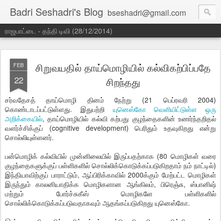
Badri Seshadri's Blog
bseshadri@gmail.com
ராஜபாட்டை - தந்தி டிவி (28/12/2014)
சிறுவயதில் தாய்மொழியில் கல்விகற்பிப்பதே
FEB
22
சிறந்தது
சர்வதேசத் தாய்மொழி தினம் நேற்று (21 பெப்ரவரி 2004)
கொண்டாடப்பட்டுள்ளது. இதுபற்றி
யுனெஸ்கோ வெளியிட்டுள்ள ஒரு
அறிக்கையில்
, தாய்மொழியில் கல்வி கற்பது குழந்தைகளின் உணர்ந்தறிதல்
வளர்ச்சிக்குப் (cognitive development) பெரிதும் உதவுகிறது என்று
சொல்லியுள்ளனர்.
பன்மொழிக் கல்வியில் முன்னிலையில் இருப்பதற்காக (80 மொழிகள் வரை
குழந்தைகளுக்குப் பள்ளிகளில் சொல்லிக்கொடுக்கப்படுகிறதாம் நம் நாட்டில்)
இந்தியாவிற்குப் பாராட்டும், ஆப்பிரிக்காவில் 2000க்கும் மேற்பட்ட மொழிகள்
இருந்தும் காலனியாதிக்க மொழிகளான ஆங்கிலம், பிரெஞ்சு, ஸ்பானிஷ்
மற்றும் போர்ச்சுகீஸ் மொழிகளே பள்ளிகளில்
சொல்லிக்கொடுக்கப்படுவதாகவும் ஆதங்கப்படுகிறது யுனெஸ்கோ.