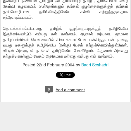
இன்றைய நிலையில் தமிழ்நாட்டில் தாய்மொழி தமிழா, தமிங்கிலமா என்ற
கேள்வி எழுகையில் பெற்றோர்களும் தங்கள் குழந்தைகளுக்குத் தங்கள்
தாய்மொழியான தமிங்கிலத்திலேயே கல்வி கற்றுத்தருவதாக
சந்தோஷப்படலாம்.
தொடக்கக்கல்வியாவது தமிழ்க் குழந்தைகளுக்குத் தமிழிலேயே
இருக்கவேண்டும் என்பது என் எண்ணம். ஆனால் சரியான, தரமான
தமிழ்ப்பள்ளிகள் சென்னையில் கிடைக்கமாட்டேன் என்கிறது. என் நான்கு
வயது மகளுக்குத் தமிழிலேயே (நன்கு) பேசக் கற்றுக்கொடுத்துள்ளேன்.
வீட்டில் அவளுடன் நாங்கள் தமிழிலேயே பேசுகிறோம். அதனால் அவளது
கற்றுக்கொள்ளும் வேகம் அதிகமாக உள்ளது என்பது என் எண்ணம்.
Posted
22nd February 2004
by
Badri Seshadri
0
Add a comment