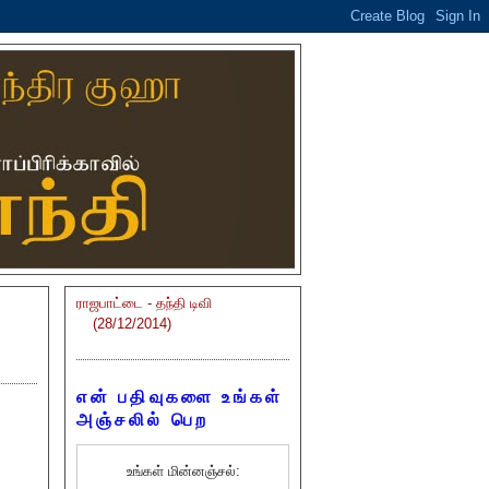
ராஜபாட்டை - தந்தி டிவி
(28/12/2014)
என் பதிவுகளை உங்கள்
அஞ்சலில் பெற
உங்கள் மின்னஞ்சல்: