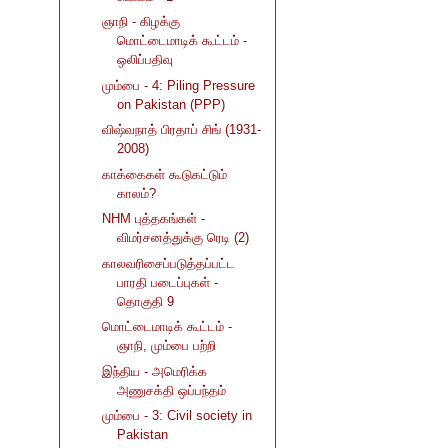
ஞாநி - கிழக்கு
மொட்டைமாடிக் கூட்டம் -
ஒலிப்பதிவு
மும்பை - 4: Piling Pressure
on Pakistan (PPP)
விஷ்வநாத் பிரதாப் சிங் (1931-
2008)
காக்கைகள் கூடுகட்டும்
காலம்?
NHM புத்தகங்கள் -
விமர்சனத்துக்கு ரெடி (2)
காலவரிசைப்படுத்தப்பட்ட
பாரதி படைப்புகள் -
தொகுதி 9
மொட்டைமாடிக் கூட்டம் -
ஞாநி, மும்பை பற்றி
இந்திய - அமெரிக்க
அணுசக்தி ஒப்பந்தம்
மும்பை - 3: Civil society in
Pakistan