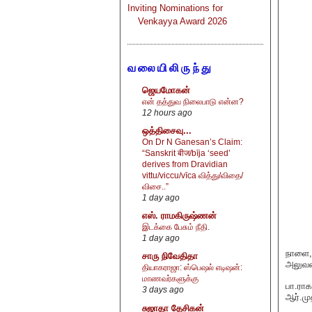
Inviting Nominations for
Venkayya Award 2026
வலையிலிருந்து
ஜெயமோகன்
என் தத்துவ நிலைபாடு என்ன?
12 hours ago
ஒத்திசைவு...
On Dr N Ganesan’s Claim:
“Sanskrit बीज/bīja ‘seed’
derives from Dravidian
vittu/viccu/vīca வித்து/விதை/
விசை..”
1 day ago
எஸ். ராமகிருஷ்ணன்
இடக்கை பேசும் நீதி.
1 day ago
நாளை, 
சாரு நிவேதிதா
அலுவலக
தியாகராஜா: ஸ்பெஷல் எடிஷன்:
மாணவர்களுக்கு
பா.ரா
3 days ago
ஆர்.மு
சுஜாதா தேசிகன்