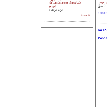
முதல் 
ஸ்ரீ அரங்கராஜன் ஸ்வாமியும்
இரண்டா
நானும்
4 days ago
POST
Show All
No co
Post 