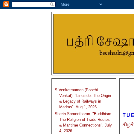
S Venkatraaman (Poochi
Venkat). "Lineside: The Origin
& Legacy of Railways in
Madras". Aug 1, 2026.
Sherin Someetharan. "Buddhism:
TUE
The Religion of Trade Routes
கிழக
& Maritime Connections". July
4, 2026.